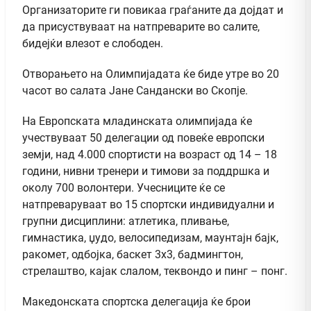
Организаторите ги повикаа граѓаните да дојдат и
да присуствуваат на натпреварите во салите,
бидејќи влезот е слободен.
Отворањето на Олимпијадата ќе биде утре во 20
часот во салата Јане Сандански во Скопје.
На Европската младинската олимпијада ќе
учествуваат 50 делегации од повеќе европски
земји, над 4.000 спортисти на возраст од 14 – 18
години, нивни тренери и тимови за поддршка и
околу 700 волонтери. Учесниците ќе се
натпреваруваат во 15 спортски индивидуални и
групни дисциплини: атлетика, пливање,
гимнастика, џудо, велосипедизам, маунтајн бајк,
ракомет, одбојка, баскет 3х3, бадмингтон,
стрелаштво, кајак слалом, теквондо и пинг – понг.
Македонската спортска делегација ќе брои