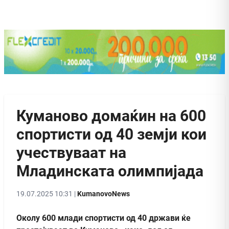
Куманово домаќин на 600
спортисти од 40 земји кои
учествуваат на
Младинската олимпијада
19.07.2025 10:31 |
KumanovoNews
Околу 600 млади спортисти од 40 држави ќе