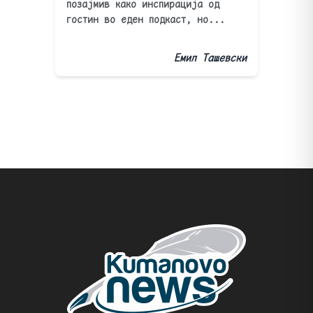
позајмив како инспирација од
гостин во еден подкаст, но...
Емил Ташевски