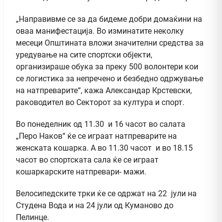
„Направивме се за да бидеме добри домаќини на
оваа манифестација. Во изминатите неколку
месеци Општината вложи значителни средства за
уредување на сите спортски објекти,
организираше обука за преку 500 волонтери кои
се логистика за непречено и безбедно одржување
на натпреварите“, кажа Александар Крстевски,
раководител во Секторот за култура и спорт.
Во понеделник од 11.30 и 16 часот во салата
„Перо Наков“ ќе се играат натпреварите на
женската кошарка. А во 11.30 часот и во 18.15
часот во спортската сала ќе се играат
кошаркарските натпревари- мажи.
Велосипедските трки ќе се одржат на 22 јули на
Студена Вода и на 24 јули од Куманово до
Пелинце.