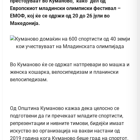
престојуваат во Куманово, како дел од
Европскиот младински олимписки фестивал –
ЕМОФ, кој ќе се одржи од 20 до 26 јули во
Македонија.
Во Куманово ќе се одржат натпревари во машка и
женска кошарка, велосипедизам и планински
велосипедизам.
Од Општина Куманово кажаа дека целосно се
подготвени да ги пречекаат младите спортисти,
репрезентации и нивните тимови, бидејќи имаат
искуство во организација на вакви настани од
2019 година кога Куманово беше град на спортот.