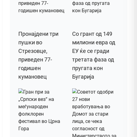
Пронајдени три
Со грант од 149
пушки во
милиони евра од
Стрезовце,
ЕУ ќе се гради
приведен 77-
третата фаза од
годишен
пругата кон
кумановец
Бугарија