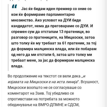
Јас ќе бидам иден премиер со оние со
кои ќе формираме парламентарно
мнозинство. Ако условот на ДУИ биде
кандидатот, нема да преговараме со ДУИ. И
спремен сум да отстапам 13 пратеници, во
разговор со пратениците, на Мицкоски, затоа
што толку ќе му требаат за 61 пратеник, за тој
да формира малцинска влада, или ќе побарам
од него да ми отстапи 6, затоа што толку ми
требаат мене, за јас да формирам малцинска
влада.
Во продолжение на текстот се вели дека „
и
изјавата на Мицкоски е на иста линија
“. Всушност,
Мицкоски воопшто не се согласуваше со
коментарот на Заев. Тој убедливо се
спротивстави на потребата за можното
обединување на ВМРО-ДПМНЕ и СДСМ,