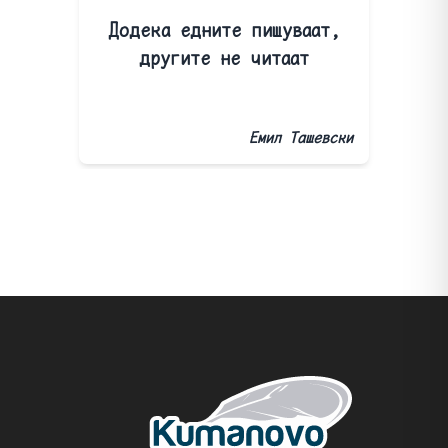
Додека едните пишуваат,
другите не читаат
Емил Ташевски