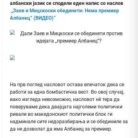
албански јазик се сподели еден напис со наслов
„Заев и Мицскоски обединети: Нема премиер
Албанец” (ВИДЕО)”
На прв поглед насловот остава впечаток дека се
работи за една бомбастична вест. Во овој случај,
иако изгледа невозможно, насловот нè тера да
поверуваме дека двајцата најголеми политички
ривали во македонскиот политички блок ги
надминале сите недоразбирања и се обединиле за
да не дозволат да има Албанец за премиер.