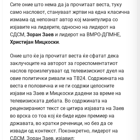
Сите оние што нема да ја прочитаат веста, туку
само насловот, стануваат жртви на една класична
измама од непознат автор кој манипулира со
изјавите на лидерите, односно на лидерот на
СДСМ,
Зоран Заев
и лидерот на ВМРО-ДПМНЕ,
Христијан Мицкоски
.
Оние што ќе ја прочитат веста ќе сфатат дека
заклучоците на авторот за гореспоментатиот
наслов произлегуваат од телевизискиот дуел на
овие политички ривали на ТВ24. Содржината на
веста е половична и не ги содржи целосните
изјави на Заев и Мицкоски дадени за време на
телевизиската дебата. Во содржината на
рецензираниот текст се цитира изјавата на Заев
во врска со тоа кој ќе биде иден премиер на
државата, во кратки реченици, но без да се
извади од контекст. Поконкретно, лидерот на
СДСМ, Зоран Заев, изјавил: