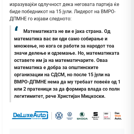
изразувајќи одлучност дека неговата партија ќе
биде победникот на 15 јули. Лидерот на ВМРО-
ДПМНЕ го изјави следното:
Математиката не ви е јака страна. Од
математика вас ви оди само собирање и
множење, но кога се работи за народот тоа
значи делење и одземање. Но, математиката
оставете им ја на математичарите. Оваа
математика е добра за општинските
организации на СДСМ, но после 15 јули на
ВМРО-ДПМНЕ нема да му требаат повеќе од 1
или 2 пратеници за да формира влада со полн
легитимитет
, рече Христијан Мицкоски.