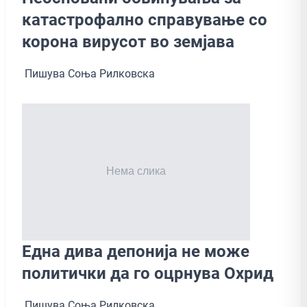
катастрофално справување со
корона вирусот во земјава
Пишува Соња Рилковска
Една дива депонија не може
политички да го оцрнува Охрид
Пишува Соња Рилковска