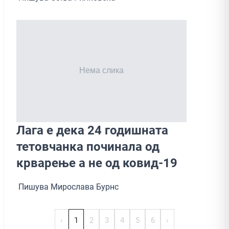
Лага е дека 24 годишната
тетовчанка починала од
крварење а не од ковид-19
Пишува Мирослава Бурнс
‹
1
2
3
4
5
6
›