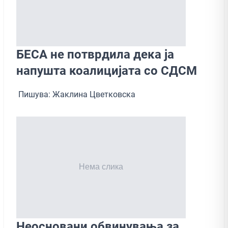
БЕСА не потврдила дека ја
напушта коалицијата со СДСМ
Пишува: Жаклина Цветковска
Неосновани обвинувања за