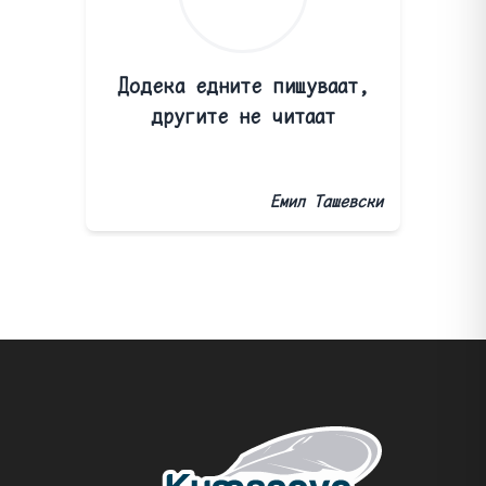
Додека едните пишуваат,
другите не читаат
Емил Ташевски