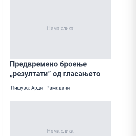
Предвремено броење
„резултати” од гласањето
Пишува: Ардит Рамадани