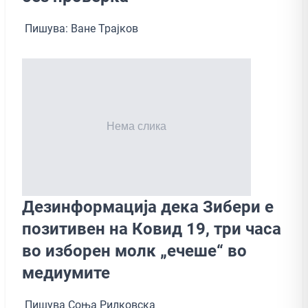
Пишува: Ване Трајков
Дезинформација дека Зибери е
позитивен на Ковид 19, три часа
во изборен молк „ечеше“ во
медиумите
Пишува Соња Рилковска