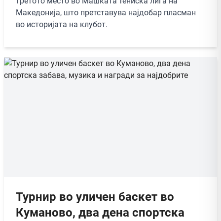
третото место во Машката тениска лига на
Македонија, што претставува најдобар пласман
во историјата на клубот.
Турнир во уличен баскет во
Куманово, два дена спортска