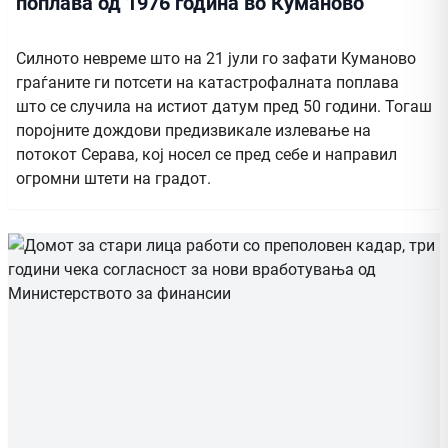
поплава од 1976 годинa во Куманово
Силното невреме што на 21 јули го зафати Куманово
граѓаните ги потсети на катастрофалната поплава
што се случила на истиот датум пред 50 години. Тогаш
поројните дождови предизвикале излевање на
потокот Серава, кој носел се пред себе и направил
огромни штети на градот.