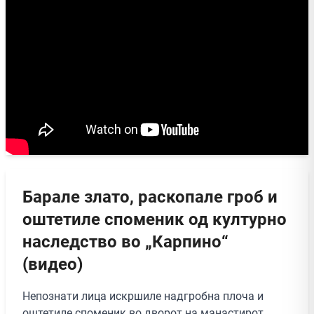
Барале злато, раскопале гроб и
оштетиле споменик од културно
наследство во „Карпино“
(видео)
Непознати лица искршиле надгробна плоча и
оштетиле споменик во дворот на манастирот