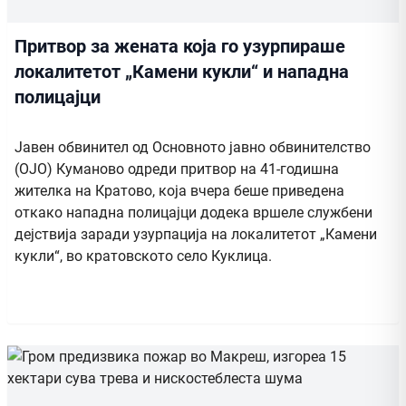
Притвор за жената која го узурпираше
локалитетот „Камени кукли“ и нападна
полицајци
Јавен обвинител од Основното јавно обвинителство
(ОЈО) Куманово одреди притвор на 41-годишна
жителка на Кратово, која вчера беше приведена
откако нападна полицајци додека вршеле службени
дејствија заради узурпација на локалитетот „Камени
кукли“, во кратовското село Куклица.