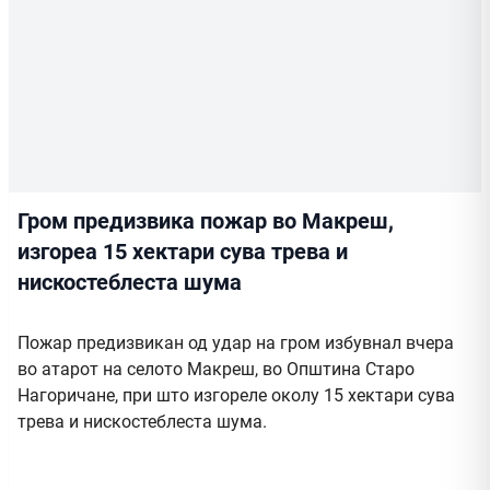
Гром предизвика пожар во Макреш,
изгореа 15 хектари сува трева и
нискостеблеста шума
Пожар предизвикан од удар на гром избувнал вчера
во атарот на селото Макреш, во Општина Старо
Нагоричане, при што изгореле околу 15 хектари сува
трева и нискостеблеста шума.