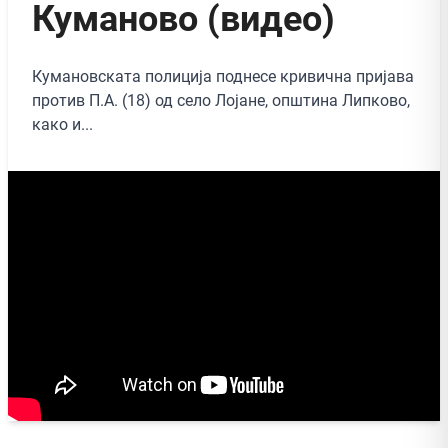
Куманово (видео)
Кумановската полиција поднесе кривична пријава
против П.А. (18) од село Лојане, општина Липково,
како и...