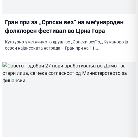
Гран при за „Српски вез“ на меѓународен
фолклорен фестивал во Црна Гора
Културно-уметничкото друштво „Српски вез“ од Куманово ја
освои највисоката награда – Гран при на 11....