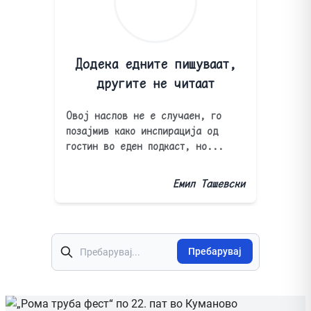
Додека едните пишуваат,
другите не читаат
Овој наслов не е случаен, го
позајмив како инспирација од
гостин во еден подкаст, но...
Емил Ташевски
Пребарај
Пребарувај