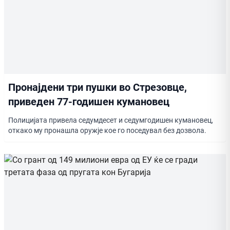
Пронајдени три пушки во Стрезовце,
приведен 77-годишен кумановец
Полицијата привела седумдесет и седумгодишен кумановец,
откако му пронашла оружје кое го поседувал без дозвола.