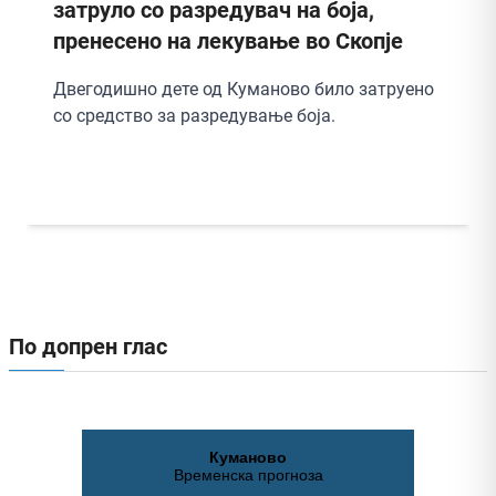
при обид за нелегален пренос на
девизи
Царинските службеници на граничниот
премин Табановце спречиле обид за
нелегален пренос на девизи и заплениле...
По допрен глас