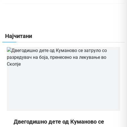
Најчитани
На Табановце запленети 64.250 евра