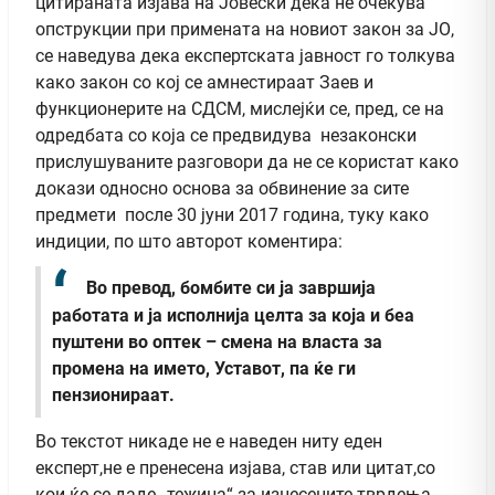
цитираната изјава на Јовески дека не очекува
опструкции при примената на новиот закон за ЈО,
се наведува дека експертската јавност го толкува
како закон со кој се амнестираат Заев и
функционерите на СДСМ, мислејќи се, пред, се на
одредбата со која се предвидува незаконски
прислушуваните разговори да не се користат како
докази односно основа за обвинение за сите
предмети после 30 јуни 2017 година, туку како
индиции, по што авторот коментира:
Во превод, бомбите си ја завршија
работата и ја исполнија целта за која и беа
пуштени во оптек – смена на власта за
промена на името, Уставот, па ќе ги
пензионираат.
Во текстот никаде не е наведен ниту еден
експерт,не е пренесена изјава, став или цитат,со
кои ќе се даде „тежина“ за изнесените тврдења.