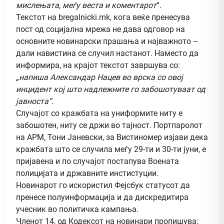
мислењата, меѓу веста и коментарот
“.
Текстот на bregalnicki.mk, кога веќе пренесува
пост од социјална мрежа не дава одговор на
основните новинарски прашања и најважното –
дали навистина се случил настанот. Наместо да
информира, на крајот текстот завршува со:
„напиша Александар Нацев во врска со овој
инцидент кој што надлежните го забошотуваат од
јавноста“
.
Случајот со кражбата на униформите ниту е
забошотен, ниту се држи во тајност. Портпаролот
на АРМ, Тони Јаневски, за Вистиномер изјави дека
кражбата што се случила меѓу 29-ти и 30-ти јуни, е
пријавена и по случајот постапува Воената
полицијата и државните инстистуции.
Новинарот го искористил Фејсбук статусот да
пренесе полуинформација и да дискредитира
учесник во политичка кампања.
Членот 14, од Кодексот на новинари пропишува: