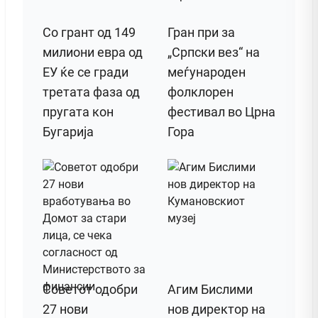
Со грант од 149
Гран при за
милиони евра од
„Српски вез“ на
ЕУ ќе се гради
меѓународен
третата фаза од
фолклорен
пругата кон
фестивал во Црна
Бугарија
Гора
Советот одобри
Агим Бислими
27 нови
нов директор на