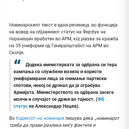
Новинарскиот текст е една реченица, во функција
на вовед на објавениот статус на Фејсбук на
поранешен вработен во АРМ, кој јавува за кражба
на 35 униформи од Генералштабот на АРМ во
Скопје.
Додека министерката за одбрана си тера
кампања со службени возила и користи
униформирани лица за снимање партиски
спотови, некој се дрзнал да ја ограбува
Армијата. Министерството за одбрана засега
молчи и случајот се држи во тајност.
(
ФБ
статус
на Александар Нацев).
Во
Кодексот на новинари
пишува дека „
новинарот
треба да прави разлика меѓу фактите и