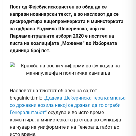
Пост од Фејсбук искористен во обид да се
направи новинарски текст, а во насловот да се
дискредитира вицепремиерката и министерката
за одбрана Радмила Шекеринска, која на
Парламентралните избори 2020 е носител на
листа на коалицијата „Можеме“ во Изборната
единица број пет.
Насловот на текстот објавен на сајтот
bregalnicki.mk:
„Додека Шеќеринска тера кампања
со државни возила некој се дрзнал да го ограби
Генералштабот“
осудува и во исто време
коментира, а министерката ја става во функција
на чувар на униформите и на Генералштабот во
исто време.