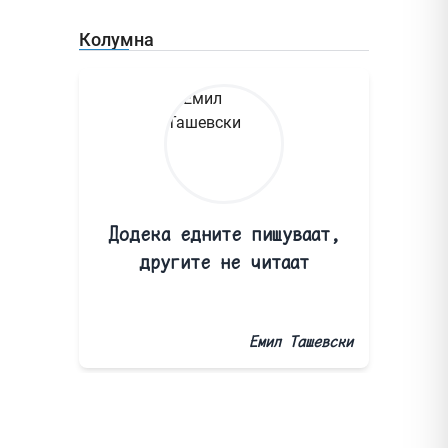
Колумна
Додека едните пишуваат,
другите не читаат
Емил Ташевски