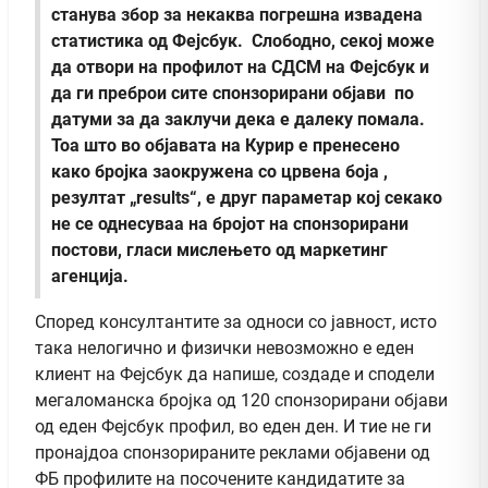
станува збор за некаква погрешна извадена
статистика од Фејсбук. Слободно, секој може
да отвори на профилот на СДСМ на Фејсбук и
да ги преброи сите спонзорирани објави по
датуми за да заклучи дека е далеку помала.
Тоа што во објавата на Курир е пренесено
како бројка заокружена со црвена боја ,
резултат „results“, е друг параметар кој секако
не се однесуваа на бројот на спонзорирани
постови
, гласи мислењето од маркетинг
агенција.
Според консултантите за односи со јавност, исто
така нелогично и физички невозможно е еден
клиент на Фејсбук да напише, создаде и сподели
мегаломанска бројка од 120 спонзорирани објави
од еден Фејсбук профил, во еден ден. И тие не ги
пронајдоа спонзорираните реклами објавени од
ФБ профилите на посочените кандидатите за