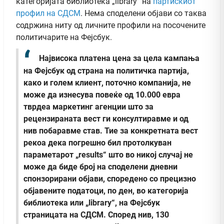
категоријата библиотека „library“ на
партискиот
профил на СДСМ
. Нема споделени објави со таква
содржина ниту од личните профили на посочените
политичарите на Фејсбук.
Највисока платена цена за цела кампања
на Фејсбук од страна на политичка партија,
како и голем клиент, поточно компанија, не
може да изнесува повеќе од 10.000 евра
тврдеа маркетинг агенции што за
рецензираната вест ги консултиравме и од
нив побаравме став. Тие за конкретната вест
рекоа дека погрешно бил протолкуван
параметарот „results“ што во никој случај не
може да биде број на споделени дневни
спонзорирани објави, споредено со прецизно
објавените податоци, по ден, во категорија
библиотека или „library“, на Фејсбук
страницата на СДСМ. Според нив, 130