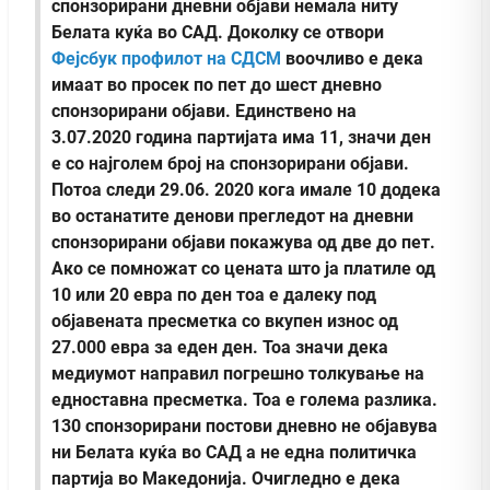
спонзорирани дневни објави немала ниту
Белата куќа во САД.
Доколку се отвори
Фејсбук профилот на СДСМ
воочливо е дека
имаат во просек по пет до шест дневно
спонзорирани објави. Единствено на
3.07.2020 година партијата има 11, значи ден
е со најголем број на спонзорирани објави.
Потоа следи 29.06. 2020 кога имале 10 додека
во останатите денови прегледот на дневни
спонзорирани објави покажува од две до пет.
Ако се помножат со цената што ја платиле од
10 или 20 евра по ден тоа е далеку под
објавената пресметка со вкупен износ од
27.000 евра за еден ден. Тоа значи дека
медиумот направил погрешно толкување на
едноставна пресметка. Тоа е голема разлика.
130 спонзорирани постови дневно не објавува
ни Белата куќа во САД а не една политичка
партија во Македонија. Очигледно е дека