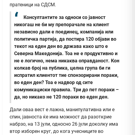
пратеници на СДСМ.
Консултантите за односи со јавност
никогаш не би му препорачале на клиент
независно дали е поединец, компанија или
политичка партија, да постира 120 објави во
текот на еден ден во држава како што е
Северна Македонија. Тоа не е продуктивно и
не е логично, нема никаква оправданост. Кон
колкав број на публика, целна група би ги
испратил клиентот тие спонзорирани пораки,
во еден ден? Тоа е надвор од сите
комуникациски правила. Три до пет пораки –
да, но никако не 120 пораки во еден ден.
Дали оваа вест е лажна, манипулативна или е
спин, јавноста ќе има можност да разоткрие
набрзо, на 13 јули, односно 26 јули доколку има
втор изборен круг, до кога учесниците во