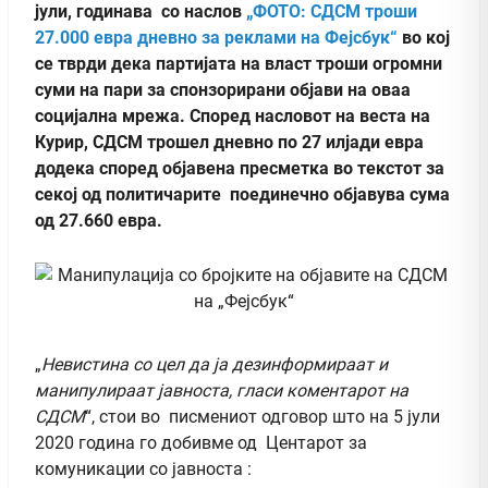
јули, годинава со наслов
„ФОТО: СДСМ троши
27.000 евра дневно за реклами на Фејсбук“
во кој
се тврди дека партијата на власт троши огромни
суми на пари за спонзорирани објави на оваа
социјална мрежа. Според насловот на веста на
Курир, СДСМ трошел дневно по 27 илјади евра
додека според објавена пресметка во текстот за
секој од политичарите поединечно објавува сума
од 27.660 евра.
„
Невистина со цел да ја дезинформираат и
манипулираат јавноста, гласи коментарот на
СДСМ
“, стои во писмениот одговор што на 5 јули
2020 година го добивме од Центарот за
комуникации со јавноста :