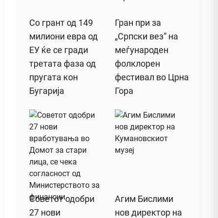
Со грант од 149
Гран при за
милиони евра од
„Српски вез“ на
ЕУ ќе се гради
меѓународен
третата фаза од
фолклорен
пругата кон
фестивал во Црна
Бугарија
Гора
Советот одобри
Агим Бислими
27 нови
нов директор на