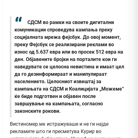
СДСМ во рамки на своите дигитални
комуникации спроведува кампања преку
социјалната мрежа фејсбук. До овој момент,
преку Фејсбук се реализирани реклами во
износ од 5.637 евра или во просек 512 евра на
ден. Објавените бројки на порталите кои ги
наведувате се целосна невистина и имаат цел
да го дезинформираат и манипулираат
населението. Целосниот извештај за
кампањата на СДСМ и Коалицијата „Можеме“
ќе биде подготвен и објавен после
завршување на кампањата, согласно
законските рокови.
Вистиномер.мк истражуваше и не ги најде
рекламите што ги пресметува Курир во