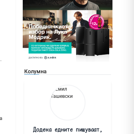
.
Колумна
а
Додека едните пишуваат,