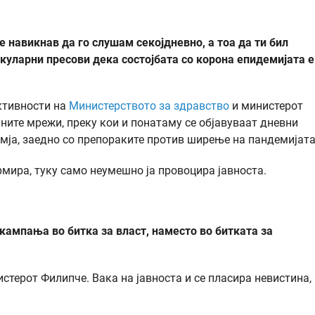
 навикнав да го слушам секојдневно, а тоа да ти бил
куларни пресови дека состојбата со корона епидемијата е
активности на
Министерството за здравство
и министерот
ните мрежи, преку кои и понатаму се објавуваат дневни
емја, заедно со препораките против ширење на пандемијата
мира, туку само неумешно ја провоцира јавноста.
кампања во битка за власт, наместо во битката за
терот Филипче. Вака на јавноста и се пласира невистина, 