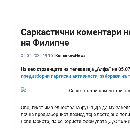
Саркастични коментари н
на Филипче
06.07.2020 19:16 |
KumanovoNews
На веб страницата на телевизија „Алфа“ на 05.0
предизборни партиски активности, заборави на 
Овој текст има еднострана функција да му забел
почна предизборниот период тој е постојано поли
новинарката, па се користи формулата
„Граѓанит