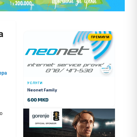
а
ПРЕМИУМ
ера
УСЛУГИ
Neonet Family
600 MKD
о