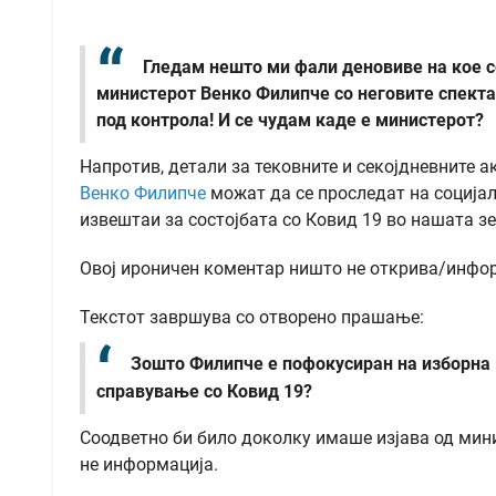
Гледам нешто ми фали деновиве на кое се
министерот Венко Филипче со неговите спекта
под контрола! И се чудам каде е министерот?
Напротив, детали за тековните и секојдневните 
Венко Филипче
можат да се проследат на социјал
извештаи за состојбата со Ковид 19 во нашата з
Овој ироничен коментар ништо не открива/инфор
Текстот завршува со отворено прашање:
Зошто Филипче е пофокусиран на изборна 
справување со Ковид 19?
Соодветно би било доколку имаше изјава од минис
не информација.