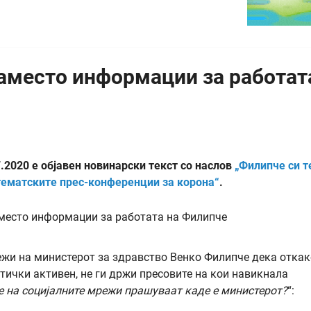
аместо информации за работат
7.2020 е објавен новинарски текст со наслов
„Филипче си т
тематските прес-конференции за корона“
.
ежи на министерот за здравство Венко Филипче дека откак
тички активен, не ги држи пресовите на кои навикнала
е на социјалните мрежи прашуваат каде е министерот?
“: