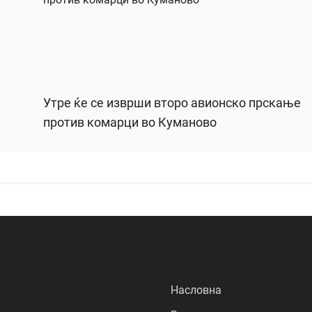
Утре ќе се изврши второ авионско прскање
против комарци во Куманово
Насловна