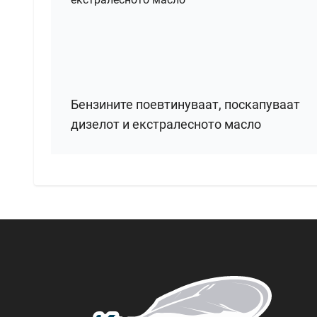
Бензините поевтинуваат, поскапуваат
дизелот и екстралесното масло