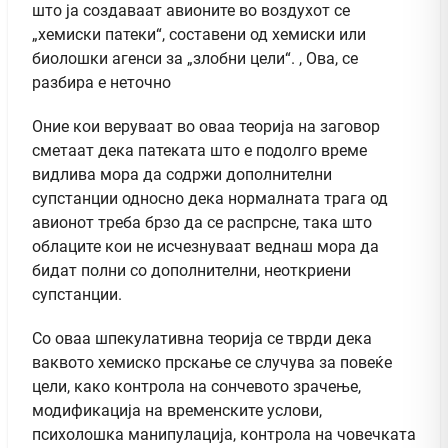
што ја создаваат авионите во воздухот се
„хемиски патеки“, составени од хемиски или
биолошки агенси за „злобни цели“. , Ова, се
разбира е неточно
Оние кои веруваат во оваа теорија на заговор
сметаат дека патеката што е подолго време
видлива мора да содржи дополнителни
супстанции односно дека нормалната трага од
авионот треба брзо да се распрсне, така што
облаците кои не исчезнуваат веднаш мора да
бидат полни со дополнителни, неоткриени
супстанции.
Со оваа шпекулативна теорија се тврди дека
ваквото хемиско прскање се случува за повеќе
цели, како контрола на сончевото зрачење,
модификација на временските услови,
психолошка манипулација, контрола на човечката