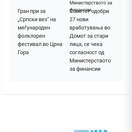
Гран при за
Советот одобри
„Српски вез“ на
27 нови
меѓународен
вработувања во
фолклорен
Домот за стари
фестивал во Црна
лица, се чека
Гора
согласност од
Министерството
за финансии