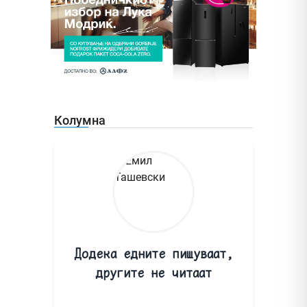
Колумна
Додека едните пишуваат,
другите не читаат