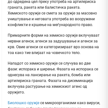
до одредена цел преку употреба на артилериска
граната, ракета или балистичка ракета.
Хемиското оружје се смета за оружје за масовно
уништување и неговата употреба во вооружени
конфликти е кршење на меѓународното право.
Примарните форми на хемиско оружје вклучуваат
нервни агенси, агенси за задушување и агенси за
крв. Овие агенси се категоризираат врз основа на
тоа како тие влијаат на човечкото тело.
Нападот со хемиско оружје се случува во две
фази: испорака и ширење. Фазата на испорака се
однесува на лансирање на ракета, бомба или
артилериска граната. Фазата на дисеминација
вклучува растурање на хемискиот агенс од
оружјето.
Биолошко оружје
се микроорганизми како вируси,