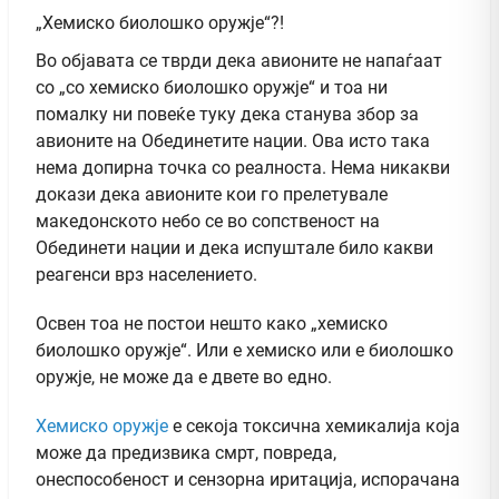
„Хемиско биолошко оружје“?!
Во објавата се тврди дека авионите не напаѓаат
со „со хемиско биолошко оружје“ и тоа ни
помалку ни повеќе туку дека станува збор за
авионите на Обединетите нации. Ова исто така
нема допирна точка со реалноста. Нема никакви
докази дека авионите кои го прелетувале
македонското небо се во сопственост на
Обединети нации и дека испуштале било какви
реагенси врз населението.
Освен тоа не постои нешто како „хемиско
биолошко оружје“. Или е хемиско или е биолошко
оружје, не може да е двете во едно.
Хемиско оружје
е секоја токсична хемикалија која
може да предизвика смрт, повреда,
онеспособеност и сензорна иритација, испорачана