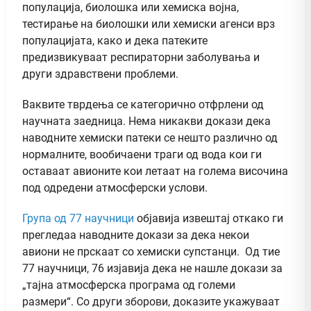
популација, биолошка или хемиска војна,
тестирање на биолошки или хемиски агенси врз
популацијата, како и дека патеките
предизвикуваат респираторни заболувања и
други здравствени проблеми.
Ваквите тврдења се категорично отфрлени од
научната заедница. Нема никакви докази дека
наводните хемиски патеки се нешто различно од
нормалните, вообичаени траги од вода кои ги
оставаат авионите кои летаат на голема височина
под одредени атмосферски услови.
Група од 77 научници
објавија извештај откако ги
прегледаа наводните докази за дека некои
авиони не прскаат со хемиски супстанци. Од тие
77 научници, 76 изјавија дека не нашле докази за
„тајна атмосферска програма од големи
размери“. Со други зборови, доказите укажуваат