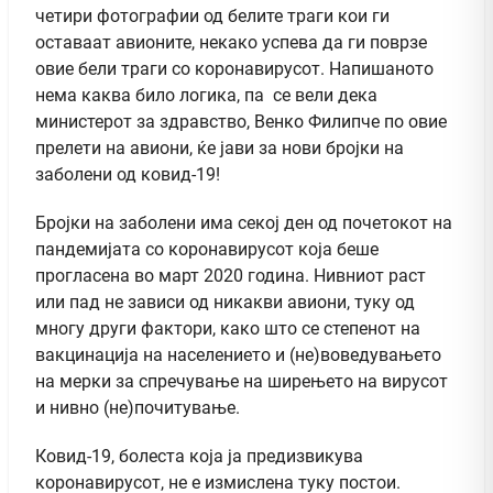
четири фотографии од белите траги кои ги
оставаат авионите, некако успева да ги поврзе
овие бели траги со коронавирусот. Напишаното
нема каква било логика, па се вели дека
министерот за здравство, Венко Филипче по овие
прелети на авиони, ќе јави за нови бројки на
заболени од ковид-19!
Бројки на заболени има секој ден од почетокот на
пандемијата со коронавирусот која беше
прогласена во март 2020 година. Нивниот раст
или пад не зависи од никакви авиони, туку од
многу други фактори, како што се степенот на
вакцинација на населението и (не)воведувањето
на мерки за спречување на ширењето на вирусот
и нивно (не)почитување.
Ковид-19, болеста која ја предизвикува
коронавирусот, не е измислена туку постои.