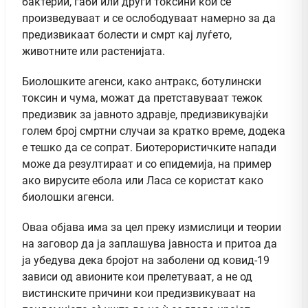
бактерии, габи или други токсини кои се
произведуваат и се ослободуваат намерно за да
предизвикаат болести и смрт кај луѓето,
животните или растенијата.
Биолошките агенси, како антракс, ботулински
токсин и чума, можат да претставуваат тежок
предизвик за јавното здравје, предизвикувајќи
голем број смртни случаи за кратко време, додека
е тешко да се сопрат. Биотерористичките напади
може да резултираат и со епидемија, на пример
ако вирусите ебола или Ласа се користат како
биолошки агенси.
Оваа објава има за цел преку измислици и теории
на заговор да ја заплашува јавноста и притоа да
ја убедува дека бројот на заболени од ковид-19
зависи од авионите кои прелетуваат, а не од
вистинските причини кои предизвикуваат на