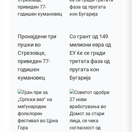
Пронајдени три
Со грант од 149
пушки во
милиони евра од
Стрезовце,
ЕУ ќе се гради
приведен 77-
третата фаза од
годишен
пругата кон
кумановец
Бугарија