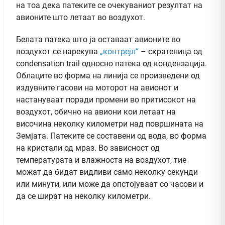
на тоа дека патеките се очекуваниот резултат на
авионите што летаат во воздухот.
Белата патека што ја оставаат авионите во
воздухот се нарекува
„контрејл“
– скратеница од
condensation trail односно патека од кондензација.
Облаците во форма на линија се произведени од
издувните гасови на моторот на авионот и
настануваат поради промени во притисокот на
воздухот, обично на авиони кои летаат на
височина неколку километри над површината на
Земјата. Патеките се составени од вода, во форма
на кристали од мраз. Во зависност од
температурата и влажноста на воздухот, тие
можат да бидат видливи само неколку секунди
или минути, или може да опстојуваат со часови и
да се шират на неколку километри.