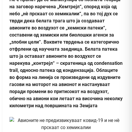
на заговор наречена „Кемтрејл“, според која од
небо „нè прскаат со хемикалии“, па во тој дух се
тврди дека белата трага што ја создаваат
авионите во воздухот се „хемиски патеки“,
составени од хемиски или биолошки агенси за
„злобни цели“. Ваквите тврдења се категорично
отфрлени од научната заедница. Белата патека
што ја оставаат авионите во воздухот се
нарекува „контрејл“ – скратеница од condensation
trail, односно патека од кондензација. Облаците
во форма на линија се произведени од издувните
гасови на моторот на авионот и настануваат
поради промени во притисокот на воздухот,
обично на авиони кои летаат на височина неколку
километри над површината на Земјата