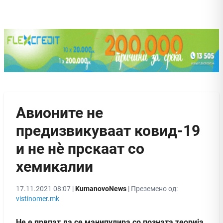
Авионите не
предизвикуваат ковид-19
и не нè прскаат со
хемикалии
17.11.2021 08:07 |
KumanovoNews
| Преземено од:
vistinomer.mk
Не е првпат да се манипулира со позната теорија