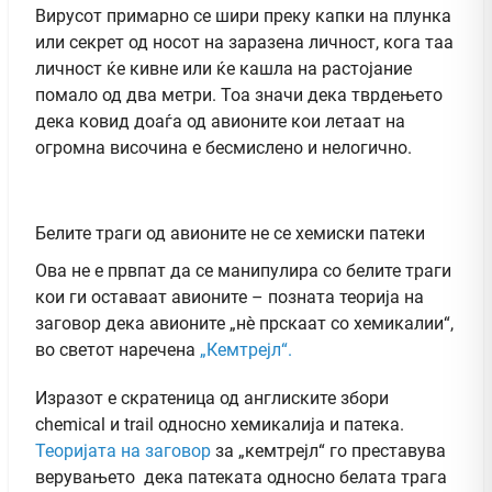
Вирусот примарно се шири преку капки на плунка
или секрет од носот на заразена личност, кога таа
личност ќе кивне или ќе кашла на растојание
помало од два метри. Тоа значи дека тврдењето
дека ковид доаѓа од авионите кои летаат на
огромна височина е бесмислено и нелогично.
Белите траги од авионите не се хемиски патеки
Ова не е првпат да се манипулира со белите траги
кои ги оставаат авионите – позната теорија на
заговор дека авионите „нè прскаат со хемикалии“,
во светот наречена
„Кемтрејл“.
Изразот е скратеница од англиските збори
chemical и trail односно хемикалија и патека.
Теоријата на заговор
за „кемтрејл“ го преставува
верувањето дека патеката односно белата трага