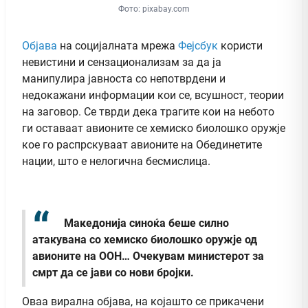
Фото: pixabay.com
Објава
на социјалната мрежа
Фејсбук
користи
невистини и сензационализам за да ја
манипулира јавноста со непотврдени и
недокажани информации кои се, всушност, теории
на заговор. Се тврди дека трагите кои на небото
ги оставаат авионите се хемиско биолошко оружје
кое го распрскуваат авионите на Обединетите
нации, што е нелогична бесмислица.
Македонија синоќа беше силно
атакувана со хемиско биолошко оружје од
авионите на ООН…
Очекувам министерот за
смрт да се јави со нови бројки.
Оваа вирална објава, на којашто се прикачени