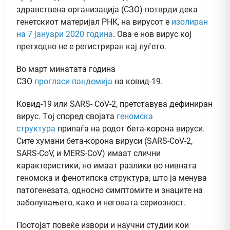
здравствена организација (СЗО) потврди дека
генетскиот материјал РНК, на вирусот е
изолиран
на 7 јануари 2020 година
. Ова е нов вирус кој
претходно не е регистриран кај луѓето.
Во март минатата година
СЗО
прогласи пандемија
на ковид-19.
Ковид-19 или SARS- CoV-2, претставува дефиниран
вирус. Tој според својата
геномска
структура
припаѓа на родот бета-корона вируси.
Сите хумани бета-корона вируси (SARS-CoV-2,
SARS-CoV, и MERS-CoV) имаат слични
карактеристики, но имаат разлики во нивната
геномска и фенотипска структура, што ја менува
патогенезата, односно симптомите и знаците на
заболувањето, како и неговата сериозност.
Постојат повеќе извори и научни студии кои