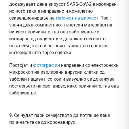
докажуваат дека вирусот SARS-CoV-2 e изолиран,
но исто така е направено и комплетно
секвенционирање на
геномот на вирусот
. Тоа
значи дека комплетниот генетски материјал на
вирусот причинител на ова заболување е
изолиран од пациент и е докажано неговото
постоење, како и неговиот уникатен генетски
материјал што тој го содржи.
Постојат и
фотографии
направени со електронски
микроскоп на изолирани вирусни клетки од
заболен пациент, со кои и визуелно се докажува
постоењето на овој вирус, како причинител на ова
заболување.
9. Се нудат пари семејството да потпише дека
починатите се од коронавирус