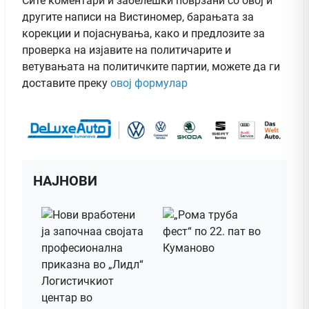
Сите коментари и забелешки поврзани со овој и
другите написи на Вистиномер, барањата за
корекции и појаснувања, како и предлозите за
проверка на изјавите на политичарите и
ветувањата на политичките партии, можете да ги
доставите преку
овој формулар
НАЈНОВИ