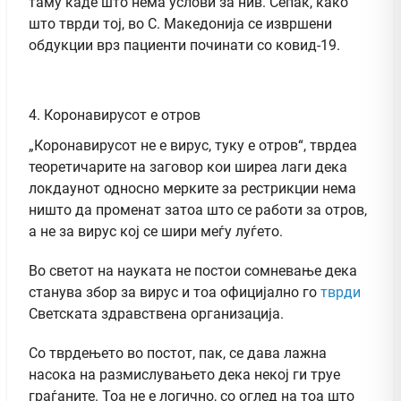
таму каде што нема услови за нив. Сепак, како
што тврди тој, во С. Македонија се извршени
обдукции врз пациенти починати со ковид-19.
4. Коронавирусот е отров
„Коронавирусот не е вирус, туку е отров“, тврдеа
теоретичарите на заговор кои ширеа лаги дека
локдаунот односно мерките за рестрикции нема
ништо да променат затоа што се работи за отров,
а не за вирус кој се шири меѓу луѓето.
Во светот на науката не постои сомневање дека
станува збор за вирус и тоа официјално го
тврди
Светската здравствена организација.
Со тврдењето во постот, пак, се дава лажна
насока на размислувањето дека некој ги труе
граѓаните. Тоа не е логично, со оглед на тоа што