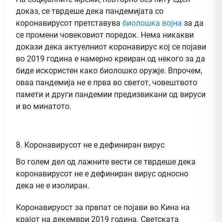
доказ, се тврдеше дека пандемијата со
коронавирусот претставува
биолошка војна
за да
се промени човековиот поредок. Нема никакви
докази дека актуелниот коронавирус кој се појави
во 2019 година е намерно креиран од некого за да
биде искористен како биолошко оружје. Впрочем,
оваа пандемија не е прва во светот, човештвото
памети и други пандемии предизвикани од вируси
и во минатото.
8. Коронавирусот не е дефиниран вирус
Во голем дел од лажните вести се тврдеше дека
коронавирусот не е дефиниран вирус односно
дека не е изолиран.
Коронавируост за првпат се појави во Кина на
крајот на декември 2019 година. Светската