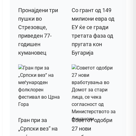
Пронајдени три
Со грант од 149
пушки во
милиони евра од
Стрезовце,
ЕУ ќе се гради
приведен 77-
третата фаза од
годишен
пругата кон
кумановец
Бугарија
Гран при за
Советот одобри
„Српски вез“ на
27 нови