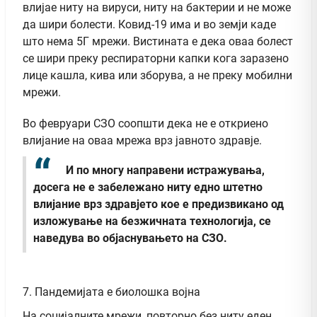
влијае ниту на вируси, ниту на бактерии и не може
да шири болести. Ковид-19 има и во земји каде
што нема 5Г мрежи. Вистината е дека оваа болест
се шири преку респираторни капки кога заразено
лице кашла, кива или зборува, а не преку мобилни
мрежи.
Во февруари СЗО соопшти дека не е откриено
влијание на оваа мрежа врз јавното здравје.
И по многу направени истражувања,
досега не е забележано ниту едно штетно
влијание врз здравјето кое е предизвикано од
изложување на безжичната технологија, се
наведува во објаснувањето на СЗО.
7. Пандемијата е биолошка војна
На социјалните мрежи, повторно без ниту еден