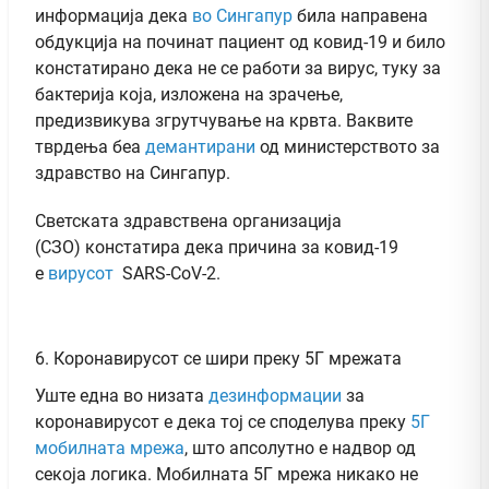
информација дека
во Сингапур
била направена
обдукција на починат пациент од ковид-19 и било
констатирано дека не се работи за вирус, туку за
бактерија која, изложена на зрачење,
предизвикува згрутчување на крвта. Ваквите
тврдења беа
демантирани
од министерството за
здравство на Сингапур.
Светската здравствена организација
(СЗО) констатира дека причина за ковид-19
е
вирусот
SARS-CoV-2.
6. Коронавирусот се шири преку 5Г мрежата
Уште една во низата
дезинформации
за
коронавирусот е дека тој се споделува преку
5Г
мобилната мрежа
, што апсолутно е надвор од
секоја логика. Мобилната 5Г мрежа никако не