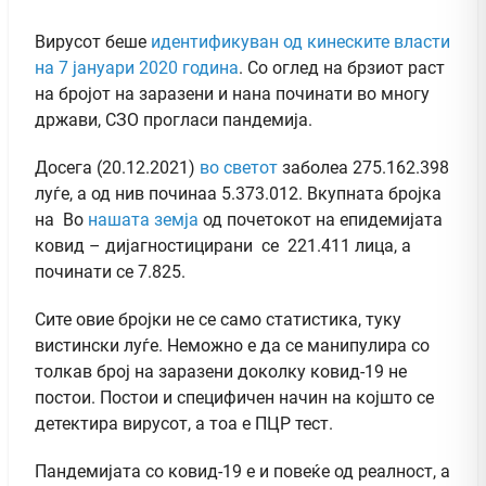
Вирусот беше
идентификуван од кинеските власти
на 7 јануари 2020 година
. Со оглед на брзиот раст
на бројот на заразени и нана починати во многу
држави, СЗО прогласи пандемија.
Досега (20.12.2021)
во светот
заболеа 275.162.398
луѓе, а од нив починаа 5.373.012. Вкупната бројка
на Во
нашата земја
од почетокот на епидемијата
ковид – дијагностицирани се 221.411 лица, а
починати се 7.825.
Сите овие бројки не се само статистика, туку
вистински луѓе. Неможно е да се манипулира со
толкав број на заразени доколку ковид-19 не
постои. Постои и специфичен начин на којшто се
детектира вирусот, а тоа е ПЦР тест.
Пандемијата со ковид-19 е и повеќе од реалност, а