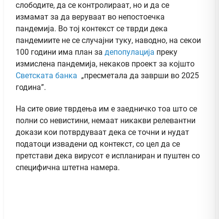
слободите, да се контролираат, но и да се
измамат за да веруваат во непостоечка
пандемија. Во тој контекст се тврди дека
пандемиите не се случајни туку, наводно, на секои
100 години има план за
депопулација
преку
измислена пандемија, некаков проект за којшто
Светската банка
„пресметала да заврши во 2025
година”.
На сите овие тврдења им е заедничко тоа што се
полни со невистини, немаат никакви релевантни
докази кои потврдуваат дека се точни и нудат
податоци извадени од контекст, со цел да се
претстави дека вирусот е испланиран и пуштен со
специфична штетна намера.