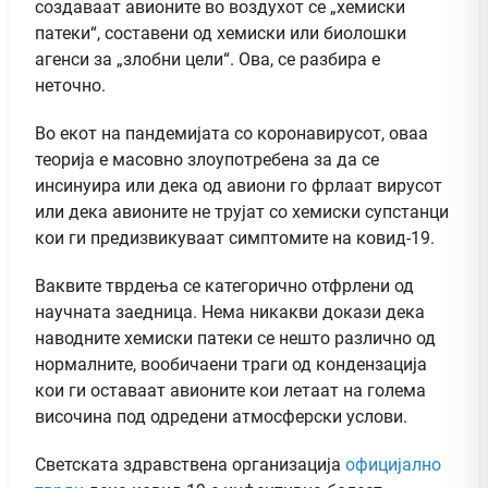
создаваат авионите во воздухот се „хемиски
патеки“, составени од хемиски или биолошки
агенси за „злобни цели“. Ова, се разбира е
неточно.
Во екот на пандемијата со коронавирусот, оваа
теорија е масовно злоупотребена за да се
инсинуира или дека од авиони го фрлаат вирусот
или дека авионите не трујат со хемиски супстанци
кои ги предизвикуваат симптомите на ковид-19.
Ваквите тврдења се категорично отфрлени од
научната заедница. Нема никакви докази дека
наводните хемиски патеки се нешто различно од
нормалните, вообичаени траги од кондензација
кои ги оставаат авионите кои летаат на голема
височина под одредени атмосферски услови.
Светската здравствена организација
официјално