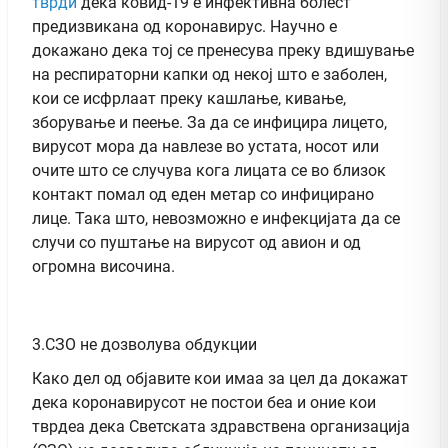
тврди
дека ковид-19 е инфективна болест
предизвикана од коронавирус. Научно е
докажано дека тој се пренесува преку вдишување
на респираторни капки од некој што е заболен,
кои се исфрлаат преку кашлање, кивање,
зборување и пеење. За да се инфицира лицето,
вирусот мора да навлезе во устата, носот или
очите што се случува кога лицата се во близок
контакт помал од еден метар со инфицирано
лице. Така што, невозможно е инфекцијата да се
случи со пуштање на вирусот од авион и од
огромна височина.
3.СЗО не дозволува обдукции
Како дел од објавите кои имаа за цел да докажат
дека коронавирусот не постои беа и оние кои
тврдеа дека Светската здравствена организација