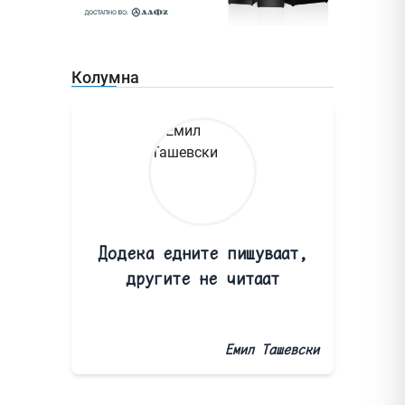
Колумна
Додека едните пишуваат,
другите не читаат
Емил Ташевски