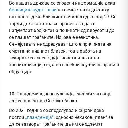
Во нашата држава се сподели информација дека
болниците нудат пари
на семејствата доколку
потпишат дека блискиот починал од ковид-19. Се
тврди дека сето тоа се правело за да се
напумпаат бројките на починати од вирусот и да
се плашат граѓаните. Но, ова е невистина.
Семејствата не одредуваат што е причината на
смртта на нивниот близок, тоа е работа на
лекарите согласно дијагнозата и текот на
хоспитализацијата, а во посебни случаи се прави и
обдукција.
10. Пландемија, депопулација, светски заговор,
лажен проект на Светска банка
Во 2021 година се споделуваа и објави дека
постои
,,пландемија”
, односно некаков ,,план” за
да се затворат граѓаните, да им се одземат