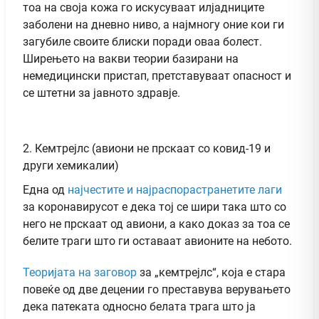
тоа на своја кожа го искусуваат илјадниците
заболени на дневно ниво, а најмногу оние кои ги
загубиле своите блиски поради оваа болест.
Ширењето на вакви теории базирани на
немедицински пристап, претставуваат опасност и
се штетни за јавното здравје.
2. Кемтрејлс (авиони не прскаат со ковид-19 и
други хемикалии)
Една од
најчестите и најраспорастранетите лаги
за коронавирусот е дека тој се шири така што со
него не прскаат од авиони, а како доказ за тоа се
белите траги што ги оставаат авионите на небото.
Теоријата на заговор
за „кемтрејлс“, која е стара
повеќе од две децении го преставува верувањето
дека патеката односно белата трага што ја