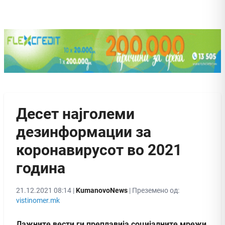
Десет најголеми
дезинформации за
коронавирусот во 2021
година
21.12.2021 08:14 |
KumanovoNews
| Преземено од:
vistinomer.mk
Лажните вести ги преплавија социјалните мрежи,