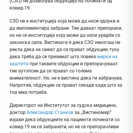
(СЗО) не дозволува обдукција на починати од
ковид-19.
СЗО не е институција која може да носи одлуки и
да имплементира забрани. Тие даваат препораки,
но не се институција која може да носи уредби со
законска сила. Вистината е дека СЗО никогаш не
рекла дека не смеат да се прават обдукции, туку
дека треба да се преземат што повеќе
мерки на
заштита
при таквите обдукции и препорачуваат
тие аутопсии да се прават со голема
внимателност. Но, не е вистина дека ги забранува.
Напротив, обдукции се прават секаде каде што за
тоа има потреба.
Директорот на Институтот за судска медицина,
доктор
Александар Станков
за „Вистиномер“
изјави дека обдукциите на пациенти починати со
ковид-19 не се забранети, но не се препорачливи