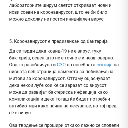
лабораториите ширум светот откриваат нови и
нови соеви на коронавирусот, што не би било
можно доколку не постои иницијален вирус.
5. Коронавирусот е предизвикан од бактерија
Да се тврди дека ковид-19 не е вирус, туку
бактерија, освен што не е точно е и неодговорно.
Ова го разобличува и
СЗО
во посебната
секција
на
нивната веб-страница наменета за побивање на
митови за коронавирусот. Оттаму објаснуваат
дека некои луѓе кои ќе се заразат со вирусот
може да развијат бактериска инфекција како
компликација и дека тогаш ќе бидат потребни
антибиотици како начин на лекување, но тој пред
сè е вирус.
Ова тврдење се прошири откако лажно се сподели