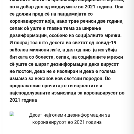
но и добар дел од медиумите во 2021 година. Ова
се должи пред сè на пандемијата со
коронавирусот која, иако трае речиси две години,
сепак сè уште е главна тема за ширење
дезинформации, особено на социјалните мрежи.
И покрај тоа што десега во светот од ковид-19
заболеа милиони луѓе, а дел од нив ја изгубија
битката со болеста, сепак, на социјалните мрежи
сè уште се шират дезинформации дека вирусот
не постои, дека не е изолиран и дека е голема
измама за некаков нов светски поредок. Во
продолжение прочитајте ги најчестите и
најсподелуваните измислици за коронавирусот во
2021 година