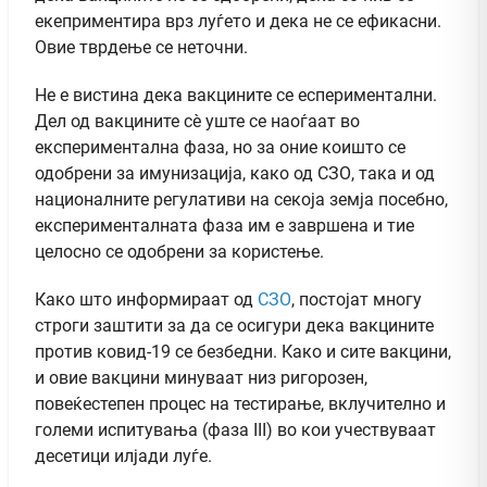
екеприментира врз луѓето и дека не се ефикасни.
Овие тврдење се неточни.
Не е вистина дека вакцините се еспериментални.
Дел од вакцините сè уште се наоѓаат во
експериментална фаза, но за оние коишто се
одобрени за имунизација, како од СЗО, така и од
националните регулативи на секоја земја посебно,
експерименталната фаза им е завршена и тие
целосно се одобрени за користење.
Како што информираат од
СЗО
, постојат многу
строги заштити за да се осигури дека вакцините
против ковид-19 се безбедни. Како и сите вакцини,
и овие вакцини минуваат низ ригорозен,
повеќестепен процес на тестирање, вклучително и
големи испитувања (фаза III) во кои учествуваат
десетици илјади луѓе.