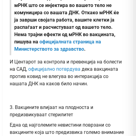
мРНК што се инјектира во вашето тело не
комуницира со вашата ДНК. Откако мРНК ќе
ја заврши својата работа, вашите клетки ја
распаѓаат и расчистуваат од вашето тело.
Нема трајни ефекти од мРНК во вакцината,
пишува на
официјалната страница на
Министерството за здравство
.
И Центарот за контрола и превенција на болести
на САД,
официјално потврдува
дека вакцината
против ковид не влегува во интеракција со
нашата ДНК на каков било начин.
3. Вакцините влијаат на плодноста и
предизвикуваат стерилитет
Една од најголемите невистини поврзани со
вакцините која што предизвика големо внимание