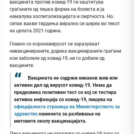
вакцината против ковид-19 ги заштитува
граѓаните од тешка форма на болеста и ја
намалува хоспитализацијата и смртноста. Но,
сепак вакви тврдења вирално се ширеа во текот
на целата 2021 година.
Главно со коронавирусот се заразуваат
невакцинираните, додека вакцинираните граѓани
кои заболеле од ковид-19, не го добиле од
вакцините.
Вакцината не содржи никаков жив или
активен дел од вирусот ковид-19. Нема да
предизвика позитивен тест со кој се тестира
активна инфекција со ковид-19, пишува на
официјалната страница на Министерството за
здравство
наменета за разбивање на
митовите околу вакцинацијата.
Дека вакцината не заразува со ковид-19 туку го