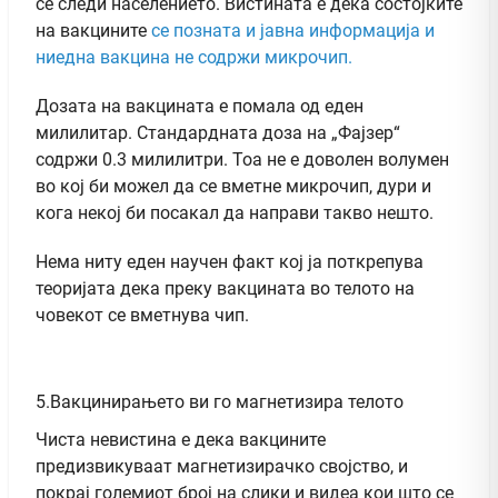
се следи населението. Вистината е дека состојките
на вакцините
се позната и јавна информација и
ниедна вакцина не содржи микрочип.
Дозата на вакцината е помала од еден
милилитар. Стандардната доза на „Фајзер“
содржи 0.3 милилитри. Тоа не е доволен волумен
во кој би можел да се вметне микрочип, дури и
кога некој би посакал да направи такво нешто.
Нема ниту еден научен факт кој ја поткрепува
теоријата дека преку вакцината во телото на
човекот се вметнува чип.
5.Вакцинирањето ви го магнетизира телото
Чиста невистина е дека вакцините
предизвикуваат магнетизирачко својство, и
покрај големиот број на слики и видеа кои што се