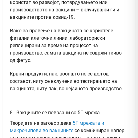
користат во развојот, потврдувањето или
производството на вакцини – вклучувајќи ги и
вакцините против ковид-19.
Иако за правење на вакцината се користеле
фетални клеточни линии, лабораториски
реплицирани за време на процесот на
производство, самата вакцина не содржи ткиво
од фетус.
Крвни продукти, пак, воопшто не се дел од
составот, ниту се вклучени во тестирањето на
вакцината, ниту пак, во нејзиното производство.
8 . Вакцините се поврзани со 5Г мрежа
Теоријата на заговор дека
5Г мрежата и
микрочипови во вакцините
се комбиниран напор
да се контролира населението – каде се движи,