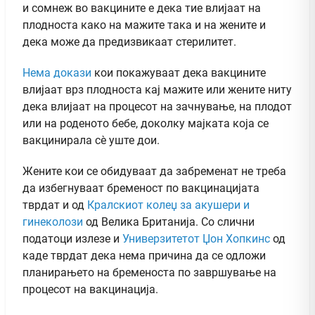
и сомнеж во вакцините е дека тие влијаат на
плодноста како на мажите така и на жените и
дека може да предизвикаат стерилитет.
Нема докази
кои покажуваат дека вакцините
влијаат врз плодноста кај мажите или жените ниту
дека влијаат на процесот на зачнување, на плодот
или на роденото бебе, доколку мајката која се
вакцинирала сè уште дои.
Жените кои се обидуваат да забременат не треба
да избегнуваат бременост по вакцинацијата
тврдат и од
Кралскиот колеџ за акушери и
гинеколози
од Велика Британија. Со слични
податоци излезе и
Универзитетот Џон Хопкинс
од
каде тврдат дека нема причина да се одложи
планирањето на бременоста по завршување на
процесот на вакцинација.