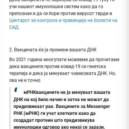
учи нашиот имунолошки систем како да го
препознае и да се бори против вирусот тврди и
Центарот за контрола и превенција на болести на
САД.
2. Вакцината ќе ја промени вашата ДНК
Во 2021 година многупати можевме да прочитаме
дека вакцините против ковид-19 се генетска
терапија и дека ја менуваат човековата ДНК. Но,
ова не е точно
мРНКвакцините не ја менуваат вашата
ДНК на кој било начин и затоа не можат да
предизвикаат рак. Вакцините за Messenger
РНК (мРНК) ги учат клетките како да
создадат протеин што предизвикува
имунолошки одговор ако некој се зарази.