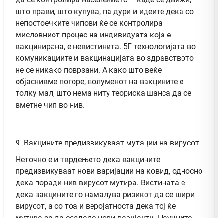
што прави, што купува, па дури и идеите дека со
непостоечките чипови ќе се контролира
мисловниот процес на индивидуата која е
вакцинирана, е невистинита. 5Г технологијата во
комуникациите и вакцинацијата во здравството
не се никако поврзани. А како што веќе
објаснивме погоре, волуменот на вакцините е
толку мал, што нема ниту теориска шанса да се
вметне чип во нив.
9. Вакцините предизвикуваат мутации на вирусот
Неточно е и тврдењето дека вакцините
предизвикуваат нови варијации на ковид, односно
дека поради нив вирусот мутира. Вистината е
дека вакцините го намалува ризикот да се шири
вирусот, а со тоа и веројатноста дека тој ќе
мутира за да создаде нови варијанти. Научните