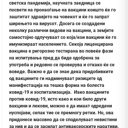
светска пандемија, научната заедница се
посвети на пронаоѓање на вакцини коишто ќе го
заштитат здравјето на човекот и ќе го запрат
ширењето на вирусот. Досега се создадени
неколку различни видови на вакцини, а земјите
самостојно одлучуваат со која/кои вакцини ќе го
имунизираат населението. Секоја лиценцирана
вакцина е ригорозно тестирана во повеќе фази
на испитувања пред да биде одобрена за
употреба и редовно се проверува и откако ќе се
воведе. Важно е да се знае дека придобивките
од вакцините ги надминуваат ризиците од
манифестација на тешка форма на болеста
ковид-19 и хоспитализација. Иако вакцините
против ковид-19, исто како и кои било други
вакцини и лекови, можно е да имаат одредени
нуспојави, сепак тие се премногу ретки. Но, ова
придонесе масовно да се споделуваат невистини
за нив и да се засилат антиваксерските наративи.