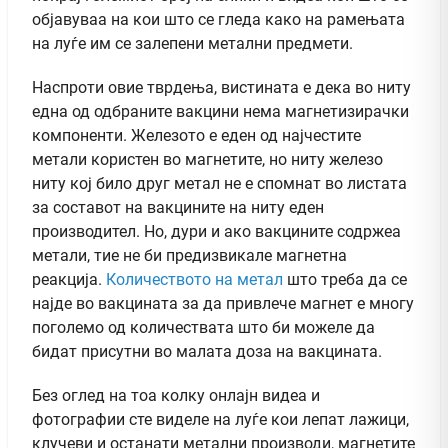
објавуваа на кои што се гледа како на рамењата
на луѓе им се залепени метални предмети.
Наспроти овие тврдења, вистината е дека во ниту
една од одбраните вакцини нема магнетизирачки
компоненти. Железото е еден од најчестите
метали користен во магнетите, но ниту железо
ниту кој било друг метал не е спомнат во листата
за составот на вакцините на ниту еден
производител. Но, дури и ако вакцините содржеа
метали, тие не би предизвикале магнетна
реакција.
Количеството на метал
што треба да се
најде во вакцината за да привлече магнет е многу
поголемо од количествата што би можеле да
бидат присутни во малата доза на вакцината.
Без оглед на тоа колку онлајн видеа и
фотографии сте виделе на луѓе кои лепат лажици,
клучеви и останати метални производи, магнетите