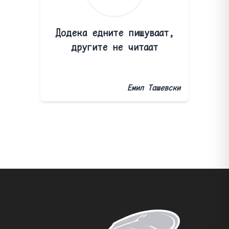
Додека едните пишуваат,
другите не читаат
Емил Ташевски