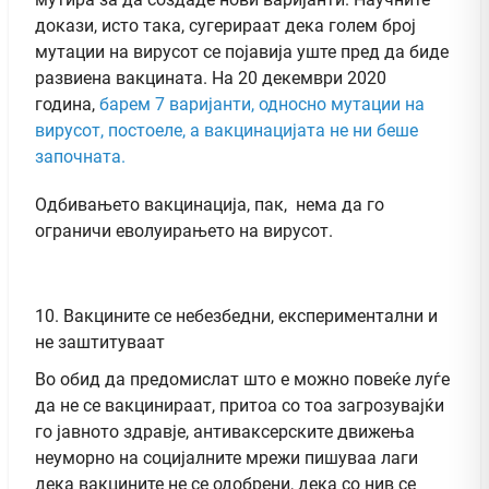
докази, исто така, сугерираат дека голем број
мутации на вирусот се појавија уште пред да биде
развиена вакцината. На 20 декември 2020
година,
барем 7 варијанти, односно мутации на
вирусот, постоеле, а вакцинацијата не ни беше
започната.
Одбивањето вакцинација, пак, нема да го
ограничи еволуирањето на вирусот.
10. Вакцините се небезбедни, експериментални и
не заштитуваат
Во обид да предомислат што е можно повеќе луѓе
да не се вакцинираат, притоа со тоа загрозувајќи
го јавното здравје, антиваксерските движења
неуморно на социјалните мрежи пишуваа лаги
дека вакцините не се одобрени, дека со нив се