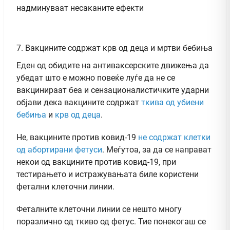
надминуваат несаканите ефекти
7. Вакцините содржат крв од деца и мртви бебиња
Еден од обидите на антиваксерските движења да
убедат што е можно повеќе луѓе да не се
вакцинираат беа и сензационалистичките ударни
објави дека вакцините содржат
ткива од убиени
бебиња
и
крв од деца
.
Не, вакцините против ковид-19
не содржат клетки
од абортирани фетуси
. Меѓутоа, за да се направат
некои од вакцините против ковид-19, при
тестирањето и истражувањата биле користени
фетални клеточни линии.
Феталните клеточни линии се нешто многу
поразлично од ткиво од фетус. Тие понекогаш се