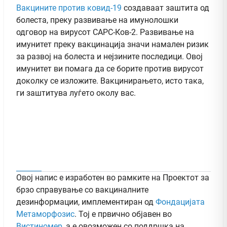
Вакцините против ковид-19
создаваат заштита од
болеста, преку развивање на имунолошки
одговор на вирусот САРС-Ков-2. Развивање на
имунитет преку вакцинација значи намален ризик
за развој на болеста и нејзините последици. Овој
имунитет ви помага да се борите против вирусот
доколку се изложите. Вакцинирањето, исто така,
ги заштитува луѓето околу вас.
Овој напис е изработен во рамките на Проектот за
брзо справување со вакциналните
дезинформации, имплементиран од
Фондацијата
Метаморфозис
. Тој е првично објавен во
Вистиномер
, а e овозможен со поддршка на