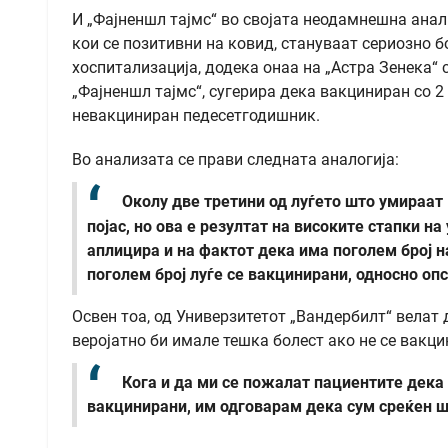
И „Фајненшл тајмс“ во својата неодамнешна ана
кои се позитивни на ковид, стануваат сериозно б
хоспитализација, додека онаа на „Астра Зенека“ 
„Фајненшл тајмс“, сугерира дека вакциниран со 2
невакциниран педесетгодишник.
Во анализата се прави следната аналогија:
Околу две третини од луѓето што умираат
појас, но ова е резултат на високите стапки на
аплицира и на фактот дека има поголем број н
поголем број луѓе се вакцинирани, односно опс
Освен тоа, од Универзитетот „Вандербилт“ велат
веројатно би имале тешка болест ако не се вакци
Кога и да ми се пожалат пациентите дека 
вакцинирани, им одговарам дека сум среќен ш