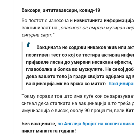
Ваксери, антитиваксери, ковид-19
Во постот е изнесена и
невистинита информација
вакцинираат на
,,
опасност од смртен мутиран вир
сигурна смрт.”
Вакцината не содржи никаков жив или акт
позитивен тест со кој се тестира активна инф
пријавиле лесни до умерени несакани ефекти, 
главоболка и болка во мускулите. Не секој доб
дека вашето тело ја гради својата одбрана од 
вакцинација.мк во врска со митот:
Вакцинирањ
Токму поради тоа што има луѓе кои се заразуваат
сигнал дека стапката на вакцинација што треба д
имунизација е висок, околу 90 проценти, вели
Кит
Без вакцините,
во Англија бројот на хоспитализ
пикот минатата година!