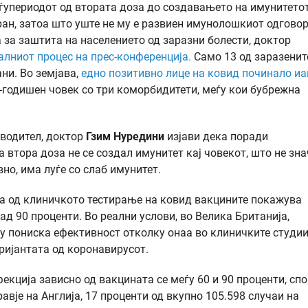
ѓупериодот од втората доза до создавањето на имунитетот
ран, затоа што уште не му е развиен имунолошкиот одговор
 за заштита на населението од заразни болести, доктор
алниот процес на прес-конференција.
Само 13 од заразенит
ни. Во земјава,
едно позитивно лице на ковид починало иа
2-годишен човек со три коморбидитети, меѓу кои бубрежна
оводител, доктор
Гзим Нуредини
изјави дека поради
 втора доза не се создал имунитет кај човекот, што не зн
но, има луѓе со слаб имунитет.
за од клиничкото тестирање на ковид вакцините покажува
д 90 проценти. Во реални услови, во Велика Британија,
у пониска ефективност отколку онаа во клиничките студии
ријантата од коронавирусот.
кција зависно од вакцината се меѓу 60 и 90 проценти, сп
авје на Англија, 17 проценти од вкупно 105.598 случаи на