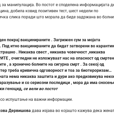
д за манипулација. Во постот е споделена информацијата д
цина, добила ковид позитивен тест, шест недели по
ничка слика поради што морала да биде задржана во болни
ден покрај вакцинираните . Загрижен сум за мојата
. Под итно вакцинираните да бидат затворени во карантин
страшно . Никаква свест , никаква човечност ,никаква
ИТЕ , очигледни не изложуваат нас на опасност од смртен
те , а хронично болните на сигурна смрт . За секој од
стер треба кривична одговорност и тоа за биотероризам…
цината нема никаква заштита и дури ако предизвикува неко
заразување и со сериозни последици , мора да има сносењ
ки геноцид,
се вели во постот
а со испуштање на важни информации.
кова Дервишова
дава изјава во којашто кажува дека жена