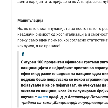
делта варијантата, пријавени во Англија, се од л
Манипулација
Но, во што е манипулацијата во постот што го ре
изедначи ризикот од хоспитализација и смртност
преку само еден пример, кој согласно статистик
исклучок, а не правило!
Сигурен 100 процентен ефикасен третман уште
вакцинацијата е најдобриот пристап во справу
ефекти од разните видови на вакцини одеа ци
веднаш беше поврзувана со некои страшни при
појавувале и ќе се појавуваат, не очекувам да
жители со вакцини, кога ќе ги сумираме бројк
случаи
–
кажа
проф. д-р Александар Петличк
трибина на тема „Вакцинација и предизвици со