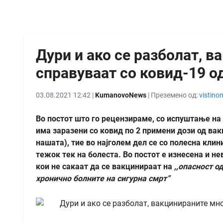
Дури и ако се разболат, в
справуваат со ковид-19 о
03.08.2021 12:42 |
KumanovoNews
| Преземено од:
vistino
Во постот што го рецензираме, со испуштање на
има заразени со ковид по 2 примени дози од вакц
нашата), тие во најголем дел се со полесна клин
тежок тек на болеста. Во постот е изнесена и 
кои не сакаат да се вакцинираат на
,,
опасност од
хронично болните на сигурна смрт”