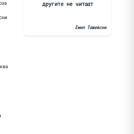
другите не читаат
оза
асни
Емил Ташевски
аква
а
а