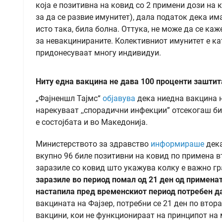
која е позитивна на ковид со 2 примени дози на 
за да се развие имунитет), дала податок дека им
исто така, била болна. Оттука, не може да се ка
за невакцинираните. Колективниот имунитет е кат
придонесуваат многу индивидуи.
Ниту една вакцина не дава 100 проценти заштит
„Фајненшл Тајмс“
објавува
дека ниедна вакцина н
нарекуваат ,,спорадични инфекции” отсекогаш би
е состојбата и во Македонија.
Министерството за здравство
информираше
дека
вкупно 96 биле позитивни на ковид по примена вт
заразиле со ковид што укажува колку е важно гра
заразиле во период помал од 21 ден од примена
настапила пред временскиот период потребен да
вакцината на Фајзер, потребни се 21 ден по втор
вакцини, кои не функционираат на принципот на м