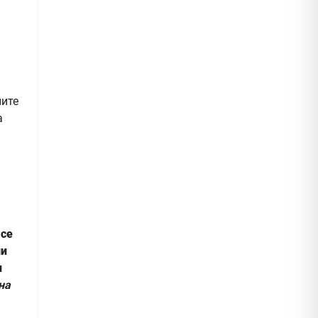
ните
а
 се
ни
и
на