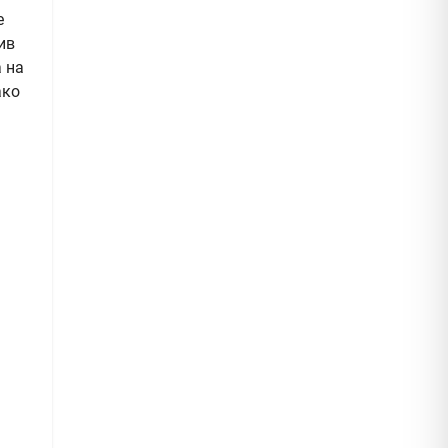
е
ив
 на
ако