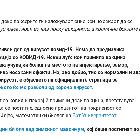
дека ваксерите ги изложуваат оние кои не сакаат да се
ус инјектиран во нив преку вакцините, а хронично болните 
ивен дел од вирусот ковид-19. Нема да предизвика
екција со КОВИД-19. Некои луѓе кои примиле вакцина
вклучувајќи болка на местото на инјектирање, замор,
ива несакани ефекти. Но, ако добие, тие се нормални и зн
вирусот,
е објаснето на официјалната страница за
ето ќе ме разболи од корона вирусот.
 со ковид и покрај 2 примени дози вакцина, претставува
а се постигне, односно процентот на покриеност со
 Јејтс,
математички биолог на
Бат Универзитетот.
ации би бил над зимскиот максимум,
кој беше постигнат во