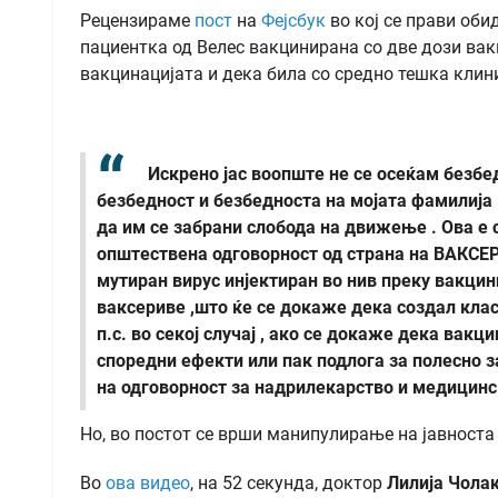
Рецензираме
пост
на
Фејсбук
во кој се прави оби
пациентка од Велес вакцинирана со две дози вак
вакцинацијата и дека била со средно тешка кли
Искрено јас воопште не се осеќам безбе
безбедност и безбедноста на мојата фамилија 
да им се забрани слобода на движење . Ова е 
општествена одговорност од страна на ВАКСЕР
мутиран вирус инјектиран во нив преку вакцини
ваксериве ,што ќе се докаже дека создал кла
п.с. во секој случај , ако се докаже дека вак
споредни ефекти или пак подлога за полесно 
на одговорност за надрилекарство и медицинс
Но, во постот се врши манипулирање на јавност
Во
ова видео
, на 52 секунда, доктор
Лилија Чола