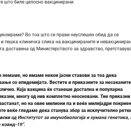
уѓе што биле целосно вакцинирани.
цензираме? Во тоа што се прави неуспешен обид да се
 и тешка клиничка слика на вакцинираните и невакцинира
ата доставена од Министерството за здравство, претставув
 немаме, но имаме некои јасни ставови за тоа дека
вање со епидемијата. Вестите и приказните за несаканите
клично. Која вакцина ќе станеше достапна и популарна
казни, многу од нив комплетно неосновани. Тие приказни
 застанат, но на овие милиони па и веќе милијадри покрие
ите веќе гледаме дека станува збор за исклучително ретк
овски
од Институтот за имунобиологија и хумана генетика, 
 ковид-19“.