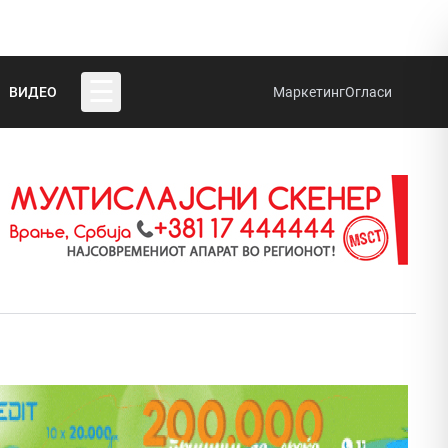
☰
ВИДЕО
Маркетинг
Огласи