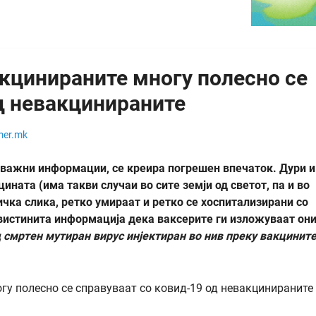
акцинираните многу полесно се
д невакцинираните
mer.mk
 важни информации, се креира погрешен впечаток. Дури и
ината (има такви случаи во сите земји од светот, па и во
ичка слика, ретко умираат и ретко се хоспитализирани со
невистинита информација дека ваксерите ги изложуваат он
 смртен мутиран вирус инјектиран во нив преку вакцините