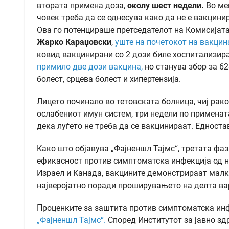
втората примена доза,
околу шест недели.
Во ме
човек треба да се однесува како да не е вакцини
Ова го потенцираше претседателот на Комисијата
Жарко Караџовски
,
уште на почетокот на вакцин
ковид вакцинирани со 2 дози биле хоспитализира
примило две дози вакцина,
но станува збор за 6
болест, срцева болест и хипертензија.
Лицето починало во тетовската болница, чиј рак
ослабениот имун систем, три недели по примената
дека луѓето не треба да се вакцинираат. Едностав
Како што објавува „Фајненшл Тајмс“, третата фа
ефикасност против симптоматска инфекција од на
Израел и Канада, вакцините демонстрираат малк
најверојатно поради проширувањето на делта ва
Проценките за заштита против симптоматска инфе
„Фајненшл Тајмс“.
Според Институтот за јавно здр