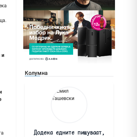
ека
ца.
 и
Колумна
и
е
Додека едните пишуваат,
та