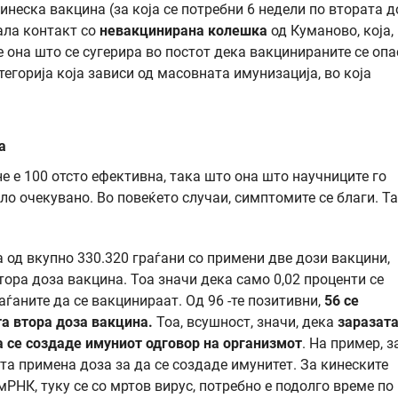
кинеска вакцина (за која се потребни 6 недели по втората д
ала контакт со
невакцинирана колешка
од Куманово, која,
же она што се сугерира во постот дека вакцинираните се оп
егорија која зависи од масовната имунизација, во која
а
е е 100 отсто ефективна, така што она што научниците го
ло очекувано. Во повеќето случаи, симптомите се благи. Т
 од вкупно 330.320 граѓани со примени две дози вакцини,
ора доза вакцина. Тоа значи дека само 0,02 проценти се
ѓаните да се вакцинираат. Од 96 -те позитивни,
56 се
та втора доза вакцина.
Тоа, всушност, значи, дека
заразат
 се создаде имуниот одговор на организмот
. На пример, з
ата примена доза за да се создаде имунитет. За кинеските
РНК, туку се со мртов вирус, потребно е подолго време по