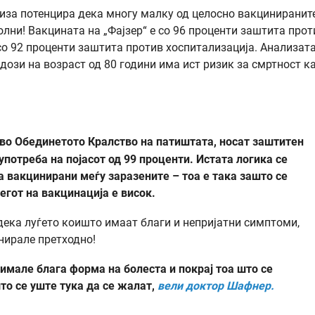
лиза потенцира дека многу малку од целосно вакциниранит
олни! Вакцината на „Фајзер“ е со 96 проценти заштита прот
со 92 проценти заштита против хоспитализација. Aнализата
 дози на возраст од 80 години има ист ризик за смртност к
 во Обединетото Кралство на патиштата, носат заштитен
 употреба на појасот од 99 проценти. Истата логика се
а вакцинирани меѓу заразените – тоа е така зашто се
егот на вакцинација е висок.
 дека луѓето коишто имаат благи и непријатни симптоми,
нирале претходно!
имале блага форма на болеста и покрај тоа што се
то се уште тука да се жалат,
вели доктор Шафнер.