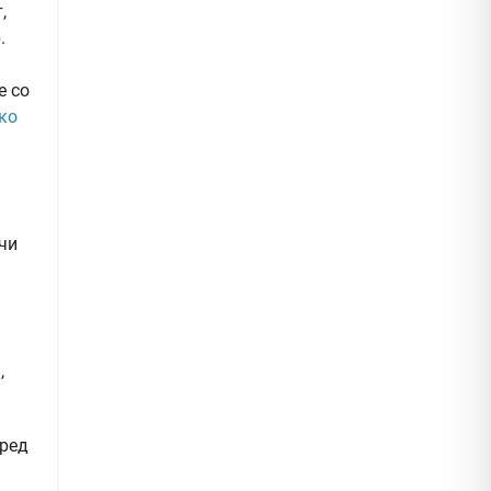
,
.
е со
ко
ачи
,
оред