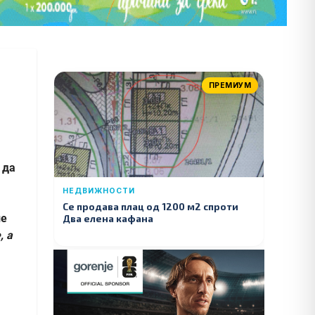
ПРЕМИУМ
 да
НЕДВИЖНОСТИ
Се продава плац од 1200 м2 спроти
ие
Два елена кафана
, а