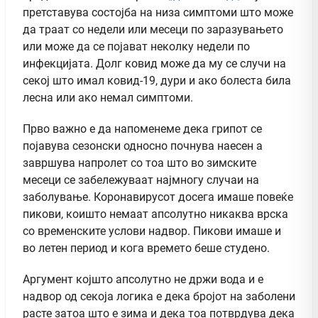
претставува состојба на низа симптоми што може
да траат со недели или месеци по заразувањето
или може да се појават неколку недели по
инфекцијата. Долг ковид може да му се случи на
секој што имал ковид-19, дури и ако болеста била
лесна или ако немал симптоми.
Прво важно е да напоменеме дека грипот се
појавува сезонски односно почнува наесен а
завршува напролет со тоа што во зимските
месеци се забележуваат најмногу случаи на
заболување. Коронавирусот досега имаше повеќе
пикови, коишто немаат апсолутно никаква врска
со временските услови надвор. Пикови имаше и
во летен период и кога времето беше студено.
Аргумент којшто апсолутно не држи вода и е
надвор од секоја логика е дека бројот на заболени
расте затоа што е зима и дека тоа потврдува дека