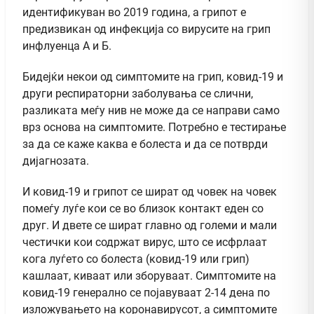
идентификуван во 2019 година, а грипот е
предизвикан од инфекција со вирусите на грип
инфлуенца А и Б.
Бидејќи некои од симптомите на грип, ковид-19 и
други респираторни заболувања се слични,
разликата меѓу нив не може да се направи само
врз основа на симптомите. Потребно е тестирање
за да се каже каква е болеста и да се потврди
дијагнозата.
И ковид-19 и грипот се шират од човек на човек
помеѓу луѓе кои се во близок контакт еден со
друг. И двете се шират главно од големи и мали
честички кои содржат вирус, што се исфрлаат
кога луѓето со болеста (ковид-19 или грип)
кашлаат, киваат или зборуваат. Симптомите на
ковид-19 генерално се појавуваат 2-14 дена по
изложувањето на коронавирусот, а симптомите