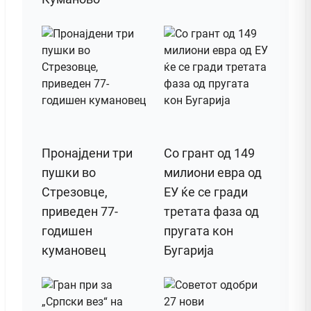
Пронајдени три
Со грант од 149
пушки во
милиони евра од
Стрезовце,
ЕУ ќе се гради
приведен 77-
третата фаза од
годишен
пругата кон
кумановец
Бугарија