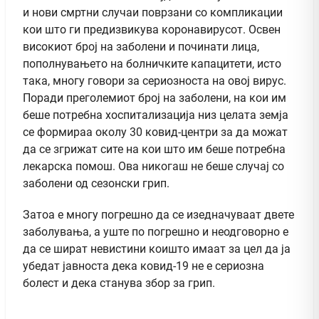
и нови смртни случаи поврзани со компликации
кои што ги предизвикува коронавирусот. Освен
високиот број на заболени и починати лица,
пополнувањето на болничките капацитети, исто
така, многу говори за сериозноста на овој вирус.
Поради преголемиот број на заболени, на кои им
беше потребна хоспитализација низ целата земја
се формираа околу 30 ковид-центри за да можат
да се згрижат сите на кои што им беше потребна
лекарска помош. Ова никогаш не беше случај со
заболени од сезонски грип.
Затоа е многу погрешно да се изедначуваат двете
заболувања, а уште по погрешно и неодговорно е
да се шират невистини коишто имаат за цел да ја
убедат јавноста дека ковид-19 не е сериозна
болест и дека станува збор за грип.