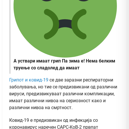
А уствари имаат грип
Па зима е! Нема белким
труење со сладолед да имаат
Грипот и ковид-19
се две заразни респираторни
заболувања, но тие се предизвикани од различни
вируси, предизвикуваат различни компликации,
имаат различни нивоа на сериозност како и
различни нивоа на смртност.
Ковид-19 е предизвикан од инфекција со
коронавирус наречен САРС-КоВ-2 првпат