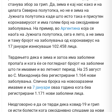
станува збор за грип. Да, зима е кај нас како и на
целата Северна полутопка, но не е зима на
Јужната полутопка каде што исто така е присутен
коронавирусот и има голем број на секојдневни
заболувања. На пример, во
Аргентина
која се
наоѓа на Јужната полутопка, сега е лето, а не зима
и таму бројот на заболувања од коронавирус на
17 јануари изнесуваше 102.458 лица.
Тврдењето дека е зима и затоа има заболени
пропаѓа и кога ќе се погледнат бројот на заболени
што ги имавме и во летниот период. На 25 август
во С. Македонија беа регистрирани 1.164 нови
заболувања. Слична бројка на новозаразени
имавме и на
7 јануари
оваа година кога беа
регистрирани 1.171 нови заболени лица.
Неодговорно е да се тврди дека ковид-19 и грип
се исти болести кога секојдневно слушаме за нови