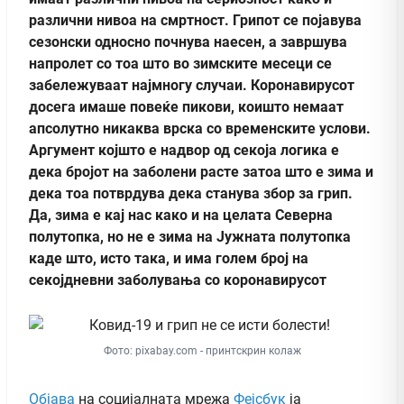
различни нивоа на смртност. Г
рипот се појавува
сезонски односно почнува наесен, а завршува
напролет со тоа што во зимските месеци се
забележуваат најмногу случаи. Коронавирусот
досега имаше повеќе пикови, коишто немаат
апсолутно никаква врска со временските услови.
Аргумент којшто е надвор од секоја логика е
дека бројот на заболени расте затоа што е зима и
дека тоа потврдува дека станува збор за грип.
Да, зима е кај нас како и на целата Северна
полутопка, но не е зима на Јужната полутопка
каде што, исто така, и има голем број на
секојдневни заболувања со коронавирусот
Фото: pixabay.com - принтскрин колаж
Објава
на социјалната мрежа
Фејсбук
ја