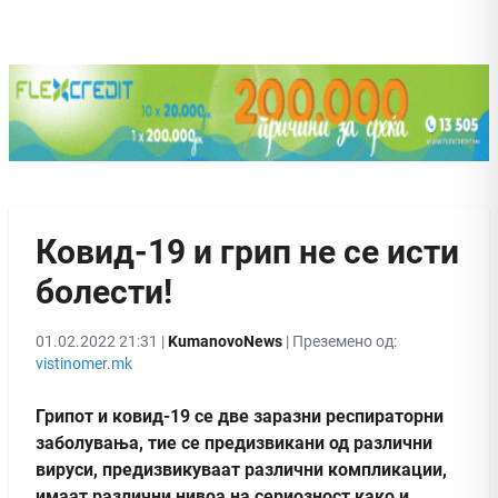
Ковид-19 и грип не се исти
болести!
01.02.2022 21:31 |
KumanovoNews
| Преземено од:
vistinomer.mk
Грипот и ковид-19 се две заразни респираторни
заболувања, тие се предизвикани од различни
вируси, предизвикуваат различни компликации,
имаат различни нивоа на сериозност како и