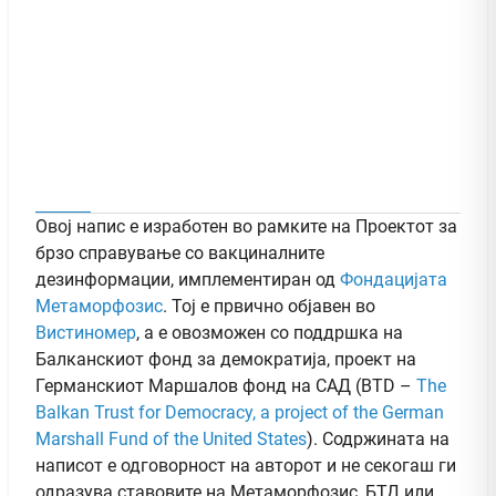
Овој напис е изработен во рамките на Проектот за
брзо справување со вакциналните
дезинформации, имплементиран од
Фондацијата
Метаморфозис
. Тој е првично објавен во
Вистиномер
, а e овозможен со поддршка на
Балканскиот фонд за демократија, проект на
Германскиот Маршалов фонд на САД (BTD –
The
Balkan Trust for Democracy, a project of the German
Marshall Fund of the United States
). Содржината на
написот е одговорност на авторот и не секогаш ги
одразува ставовите на Метаморфозис, БТД или