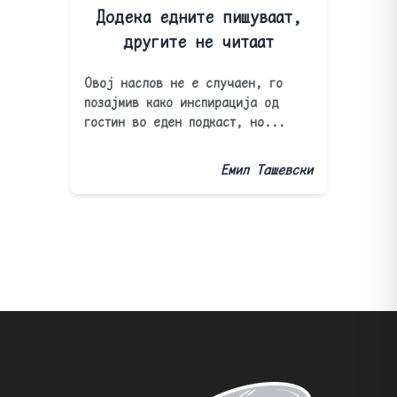
Додека едните пишуваат,
другите не читаат
Овој наслов не е случаен, го
позајмив како инспирација од
гостин во еден подкаст, но...
Емил Ташевски