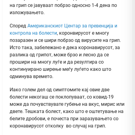
на грип се јавуваат побрзо односно 1-4 дена по
изложувањето.
Според
Американскиот Центар за превенција и
контрола на болести
, коронвирусот е многу
позаразен и се шири побрзо од вирусите на грип.
Исто така, забележано е дека коронавирусот, за
разлика од грипот, може брзо и лесно да се
прошири на многу луѓе и да резултира со
континуирано ширење меѓу луѓето како што
одминува времето.
Иако голем дел од симптомите кај овие две
болести некогаш се поклопуваат, со ковид-19
може да почувствувате губење на вкус, мирис или
двете. Тешката болест, како што е оштетување на
белите дробови, е почеста при заразувањето со
коронавирусот отколку во случај на грип.