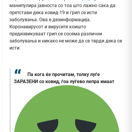
манипулира јавноста со тоа што лажно сака да
претстави дека ковид-19 и грип се исти
заболувања. Ова е дезинформација.
Коронавирусот и вирусите коишто
предизвикуваат грип се сосема различни
заболувања и никако не може да се тврди дека се
исти.
Па кога ќе прочитам, толку луѓе
ЗАРАЗЕНИ со ковид, ѓоа луѓево лепра имаат