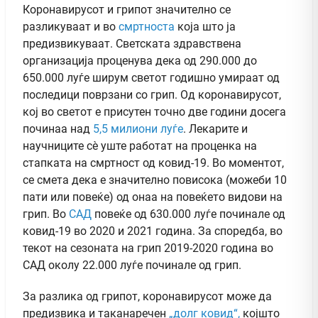
Коронавирусот и грипот значително се
разликуваат и во
смртноста
која што ја
предизвикуваат. Светската здравствена
организација проценува дека од 290.000 до
650.000 луѓе ширум светот годишно умираат од
последици поврзани со грип. Од коронавирусот,
кој во светот е присутен точно две години досега
починаа над
5,5 милиони луѓе
. Лекарите и
научниците сè уште работат на проценка на
стапката на смртност од ковид-19. Во моментот,
се смета дека е значително повисока (можеби 10
пати или повеќе) од онаа на повеќето видови на
грип. Во
САД
повеќе од 630.000 луѓе починале од
ковид-19 во 2020 и 2021 година. За споредба, во
текот на сезоната на грип 2019-2020 година во
САД околу 22.000 луѓе починале од грип.
За разлика од грипот, коронавирусот може да
предизвика и таканаречен
„долг ковид“,
којшто