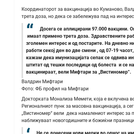
Координаторот за вакцинација во Куманово, Вал
трета доза, но дека се забележува пад на интерес
Досега се аплицирани 97.000 вакцини. Ок
имаат примено трета доза. Здравствените рабо
зголемен интерес и од постарите. На дневно 
работи секој ден во две смени , од 07-19 часот
кажам дека имунизацијата сепак се одвива ин
штитат од тешки последици од болеста и се на
вакцинираат, вели Мифтари за „Вистиномер“.
Валдрин Мифтари
Фото: ФБ профил на Мифтари
Докторката Монализа Мемети, која е вклучена во
Регионалниот пунк за масовна вакцинација, а се
„Вистиномер“ вели дека намалениот интерес за п
наближуваат новогодишните и божиќни празници
Не се донесени нови мерки во однос на им