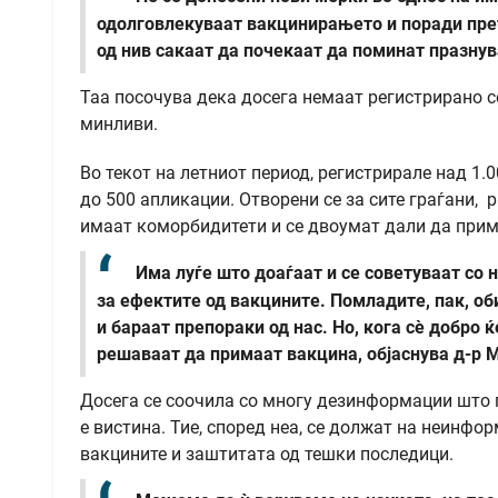
одолговлекуваат вакцинирањето и поради прет
од нив сакаат да почекаат да поминат празнув
Таа посочува дека досега немаат регистрирано с
минливи.
Во текот на летниот период, регистрирале над 
до 500 апликации. Отворени се за сите граѓани, 
имаат коморбидитети и се двоумат дали да прим
Има луѓе што доаѓаат и се советуваат со 
за ефектите од вакцините. Помладите, пак, об
и бараат препораки од нас. Но, кога сè добро 
решаваат да примаат вакцина, објаснува д-р 
Досега се соочила со многу дезинформации што 
е вистина. Тие, според неа, се должат на неинф
вакцините и заштитата од тешки последици.