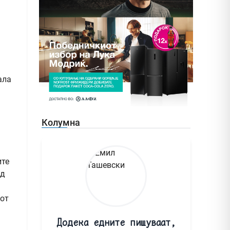
ала
Колумна
ите
ад
сот
Додека едните пишуваат,