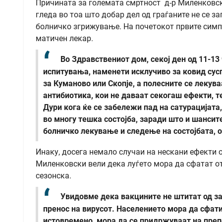
Причината за големата смртност д-р Миленковски
гледа во тоа што добар дел од граѓаните не се 
болничко згрижување. На почетокот првите симпт
матичен лекар.
Во Здравствениот дом, секој ден од 11-1
испитувања, наменети исклучиво за ковид сус
за Куманово или Скопје, а полесните се лекув
антибиотика, кои не даваат секогаш ефекти, т
Дури кога ќе се забележи пад на сатурацијата
во многу тешка состојба, заради што и шанси
болничко лекување и следење на состојбата, 
Инаку, досега немало случаи на нескани ефекти о
Миленковски вели дека луѓето мора да сфатат от
сезонска.
Увидовме дека вакцините не штитат од за
пренос на вирусот. Населението мора да сфати
истовремено мора да се придржуваат на преп