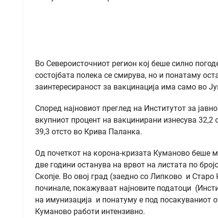
Во Североисточниот регион кој беше силно погоде
состојбата полека се смирува, но и понатаму ост
заинтересираност за вакцинација има само во Ју
Според најновиот преглед на Институтот за јавно 
вкупниот процент на вакцинирани изнесува 32,2 от
39,3 отсто во Крива Паланка.
Од почеткот на корона-кризата Куманово беше м
две години останува на врвот на листата по број
Скопје. Во овој град (заедно со Липково и Старо 
починале, покажуваат најновите податоци (Инстит
на имунизација и понатуму е под посакуваниот 
Куманово работи интензивно.