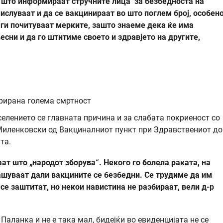
а што информираат стручните лица за безбедноста на
ислуваат и да се вакцинираат во што поглем број, особен
 ги почитуваат мерките, зашто знаеме дека ќе има
ни и да го штитиме своето и здравјето на другите,
трирана голема смртност
елението се главната причина и за слабата покриеност со
Миленковски од Вакциналниот пункт при Здравствениот д
та.
т што „народот зборува“. Некого го болела раката, на
ашуваат дали вакцините се безбедни. Се трудиме да им
се заштитат, но некои навистина не разбираат, вели д-р
Паланка и не е така мал, бидејќи во евиденцијата не се