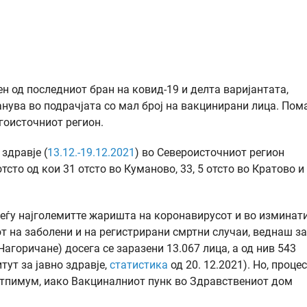
н од последниот бран на ковид-19 и делта варијантата,
анува во подрачјата со мал број на вакцинирани лица. Пом
гоисточниот регион.
здравје (
13.12.-19.12.2021
) во Североисточниот регион
сто од кои 31 отсто во Куманово, 33, 5 отсто во Кратово и
еѓу најголемитте жаришта на коронавирусот и во изминат
от на заболени и на регистрирани смртни случаи, веднаш з
Нагоричане) досега се заразени 13.067 лица, а од нив 543
ут за јавно здравје,
статистика
од 20. 12.2021). Но, проце
отпимум, иако Вакциналниот пунк во Здравствениот дом