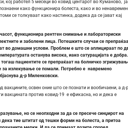
, кој работел 5 месеци во ковид центарот во Куманово, ја
запознаени како функционира болеста, како и во ненавреме
оми се толкуваат како настинка, додека да се јават кај
3 часот, функционира рентген снимање и лабораториски
пектните и заболени лица. Потешките случаи се препраќа
аат во домашни услови. Проблем е што се аплицираат по д
емпературата останува висока, иако сатурацијата е добра
, тогаш пациентите се препраќаат на болничко згрижувањ
те за излекување се помали. Потребно е навремено
објаснува д-р Миленковски.
д вакцините, освен оние што се познати и вообичаени, а д-
и вакцината против ковид-19 е ефикасна, но и дека е
разување, но се неопходни за да се пресече синџирот на
 дека тие штитат од тешки форми на болеста, а притоа
орачаните мерки. И да се примаат дозите според