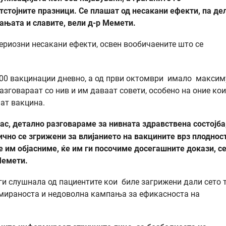
стојните празници. Се плашат од несакани ефекти, па де
ањата и славите, вели д-р Мемети.
ериозни несакани ефекти, освен вообичаените што се
1.000 вакцинации дневно, а од први октомври имало макси
разговараат со нив и им даваат совети, особено на оние кои
ат вакцина.
нас, детално разговараме за нивната здравствена состојба
ично се згрижени за влијанието на вакцините врз плоднос
ќе им објасниме, ќе им ги посочиме досегашните докази, с
Мемети.
ги слушнала од пациентите кои биле загрижени дали сето 
ормираноста и недоволна кампања за ефикасноста на