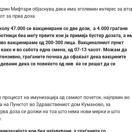
дрин Мифтари објаснува дека има зголемен интерес за вто
от за прва доза.
олу 47.000 се вакцинирани со две дози, а 4.000 граѓани
тници беа меѓу првите кои ја примија бустер дозата, а и
ниво вакцинираме од 200-300 лица. Вакциналниот пункт
, како и во сабота една смена, од 07-13 часот. Можам да
тензивно, граѓаните почнаа да сфаќаат дека вакцините
деваме дека се повеќето од нив ќе се решат да се
 процесот на имунизација од самиот почеток, најпрвин во
га на Пунктот во Здравствениот дом Куманово, за
рва доза се должи на тоа што нема нови мерки и што
.
унизацијата кои беа најавувани, а граѓаните го