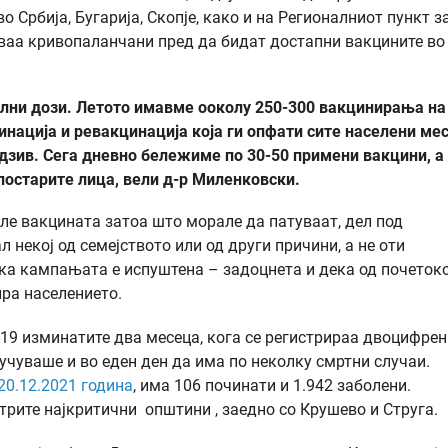
 Србија, Бугарија, Скопје, како и на Регионалниот пункт з
уваа кривопаланчани пред да бидат достапни вакцините во
лни дози. Летото имавме ооколу 250-300 вакцинирања на
цинација и ревакцинација која ги опфати сите населени ме
дзив. Сега дневно бележиме по 30-50 примени вакцини, а
 постарите лица, вели д-р Миленковски.
иле вакцината затоа што морале да патуваат, дел под
 некој од семејството или од други причини, а не оти
ека кампањата е испуштена – задоцнета и дека од почеток
ра населението.
19 изминатите два месеца, кога се регистрираа двоцифрен
лучуваше и во еден ден да има по неколку смртни случаи.
20.12.2021 година
, има 106 починати и 1.942 заболени.
 трите најкритични општини , заедно со Крушево и Струга.