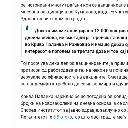
регистрирани многу граѓани кои се вакцинирале во
масовна вакцинација во Куманово, каде се упат
Здравствениот дом во градот.
Досега имаме аплицирано 12.000 вакцина
дневна основа, не сметајќи ја теренската вак
во Крива Паланка и Ранковце и имаше добар о
интересот е поголем за третата доза и тоа кај
Тој посочува дека дел од вакцинираните ја прим
притисок од работодавачите, на некои им починал
верувале во ефикасноста на вакцините. Смета д
на пандемијата требало да се информира и едуци
Крива Паланка најсилно беше погодена од ковид-
бројки на новозаболени на дневна основа, а се с
Според Институтот за јавно здравје, заклучно со
Леталитетот е
5,5 отсто
, со што овој град е меѓу