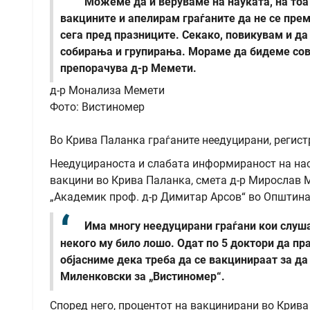
Можеме да ѝ веруваме на науката, на то
вакцините и апелирам граѓаните да не се прем
сега пред празниците. Секако, повикувам и да
собирања и групирања. Мораме да бидеме совес
препорачува д-р Мемети.
д-р Монализа Мемети
Фото: Вистиномер
Во Крива Паланка граѓаните неедуцирани, регис
Неедуцираноста и слабата информираност на нас
вакцини во Крива Паланка, смета д-р Мирослав 
„Академик проф. д-р Димитар Арсов“ во Општина
Има многу неедуцирани граѓани кои слушаа
некого му било лошо. Одат по 5 доктори да пр
објасниме дека треба да се вакцинираат за да 
Миленковски за „Вистиномер“.
Според него, процентот на вакцинирани во Крива 