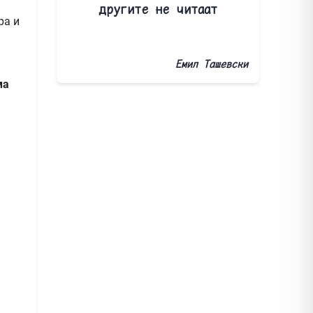
другите не читаат
ра и
Емил Ташевски
ма