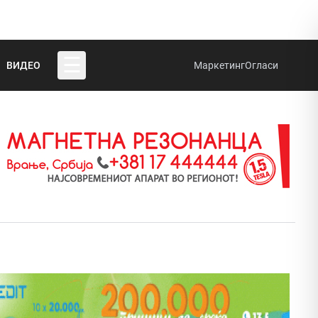
☰
ВИДЕО
Маркетинг
Огласи