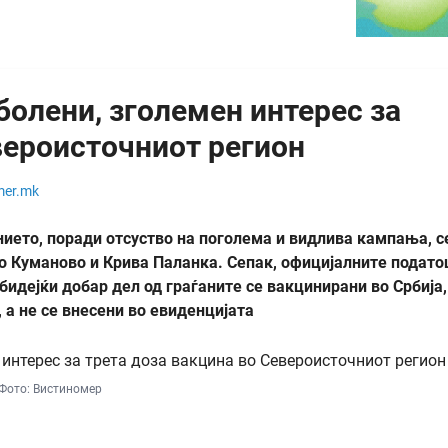
болени, зголемен интерес за
вероисточниот регион
mer.mk
ието, поради отсуство на поголема и видлива кампања, с
во Куманово и Крива Паланка. Сепак, официјалните подато
бидејќи добар дел од граѓаните се вакцинирани во Србија,
, а не се внесени во евиденцијата
Фото: Вистиномер