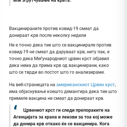
или згрутчување на крвта.
Вакцинираните против ковид-19 смеат да
донираат крв после неколку недели
Не е точно дека тие што се вакцинирале против
ковид-19 не смеат да даруваат крв, ниту пак, е
точно дека Меѓународниот црвен крст објавил
дека нема да прима крв од вакцинирани, како
што се тврди во постот што го анализираме.
На веб-страницата на
американскиот Црвен крст
,
има објаснување коешто демантира дека тие што
примиле вакцина не смеат да донираат крв.
Црвениот крст ги следи препораките на
Агенцијата за храна и лекови за тоа кој може
да донира крв откако ќе се вакцинира. Кога