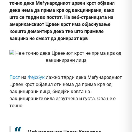
точно дека Меѓународниот црвен крст објавил
дека нема да прима крв од вакцинирани, како
што се тврди во постот. На веб-страницата на
американскиот Црвен крст има објаснување
коешто демантира дека тие што примиле
вакцина не смеат да донираат крв
Пост
на
Фејсбук
лажно тврди дека Меѓународниот
Црвен крст објавил оти нема да прима крв од
вакцинирани лица, бидејќи крвта на
вакцинираните била згрутчена и густа. Ова не е
точно.