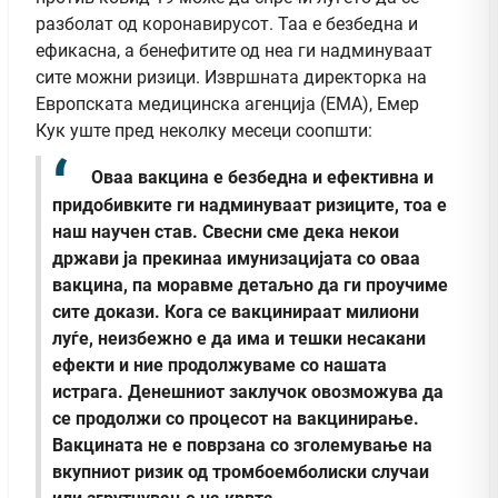
разболат од коронавирусот. Таа е безбедна и
ефикасна, а бенефитите од неа ги надминуваат
сите можни ризици. Извршната директорка на
Европската медицинска агенција (ЕМА), Емер
Кук уште пред неколку месеци соопшти:
Оваа вакцина е безбедна и ефективна и
придобивките ги надминуваат ризиците, тоа е
наш научен став. Свесни сме дека некои
држави ја прекинаа имунизацијата со оваа
вакцина, па моравме детаљно да ги проучиме
сите докази. Кога се вакцинираат милиони
луѓе, неизбежно е да има и тешки несакани
ефекти и ние продолжуваме со нашата
истрага. Денешниот заклучок овозможува да
се продолжи со процесот на вакцинирање.
Вакцината не е поврзана со зголемување на
вкупниот ризик од тромбоемболиски случаи