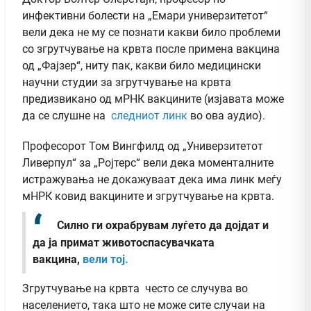
инфективни болести на „Емари универзитетот“
вели дека не му се познати какви било проблеми
со згрутчување на крвта после примена вакцина
од „Фајзер“, ниту пак, какви било медицински
научни студии за згрутчување на крвта
предизвикано од мРНК вакцините (изјавата може
да се слушне на
следниот линк
во ова аудио).
Професорот Том Вингфилд од „Универзитетот
Ливерпул“ за „Ројтерс“ вели дека моменталните
истражувања не докажуваат дека има линк меѓу
мНРК ковид вакцините и згрутчување на крвта.
Силно ги охрабрувам луѓето да дојдат и
да ја примат животоспасувачката
вакцина,
вели тој.
Згрутчување на крвта често се случува во
населението, така што не може сите случаи на