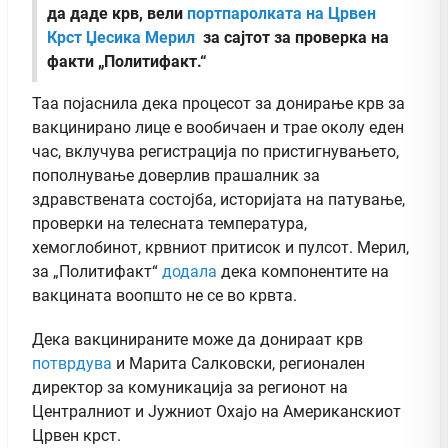
да даде крв, вели
портпаролката на Црвен
Крст Џесика Мерил
за сајтот за проверка на
факти „Политифакт.“
Таа појаснила дека процесот за донирање крв за
вакцинирано лице е вообичаен и трае околу еден
час, вклучува регистрација по пристигнувањето,
пополнување доверлив прашалник за
здравствената состојба, историјата на патување,
проверки на телесната температура,
хемоглобинот, крвниот притисок и пулсот. Мерил,
за „Политифакт“
додала
дека компонентите на
вакцината воопшто не се во крвта.
Дека вакцинираните може да донираат крв
потврдува
и Марита Салковски, регионален
директор за комуникација за регионот на
Централниот и Јужниот Охајо на Американскиот
Црвен крст.