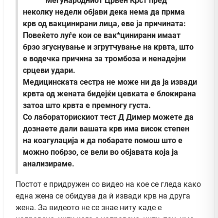
Меѓународниот Црвен Крст пред
неколку недели објави дека нема да прима
крв од вакцинирани лица, еве ја причината:
Повеќето луѓе кои се вак*цинирани имаат
брзо згуснување и згрутчување на крвта, што
е водечка причина за тромбоза и ненадејни
срцеви удари.
Медицинската сестра не може ни да ја извади
крвта од жената бидејќи цевката е блокирана
затоа што крвта е премногу густа.
Со лабораторискиот тест Д Димер можете да
дознаете дали вашата крв има висок степен
на коагулација и да побарате помош што е
можно побрзо, се вели во објавата која ја
анализираме.
Постот е придружен со видео на кое се гледа како
една жена се обидува да ѝ извади крв на друга
жена. За видеото не се знае ниту каде е