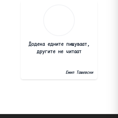
Додека едните пишуваат,
другите не читаат
Емил Ташевски