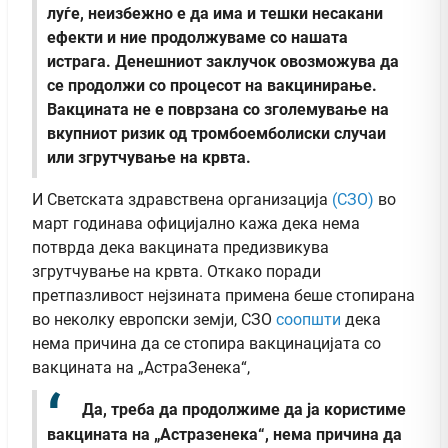
луѓе, неизбежно е да има и тешки несакани
ефекти и ние продолжуваме со нашата
истрага. Денешниот заклучок овозможува да
се продолжи со процесот на вакцинирање.
Вакцината не е поврзана со зголемување на
вкупниот ризик од тромбоемболиски случаи
или згрутчување на крвта.
И Светската здравствена организација
(СЗО)
во
март годинава официјално кажа дека нема
потврда дека вакцината предизвикува
згрутчување на крвта. Откако поради
претпазливост нејзината примена беше стопирана
во неколку европски земји, СЗО
соопшти
дека
нема причина да се стопира вакцинацијата со
вакцината на „АстраЗенека“,
Да, треба да продолжиме да ја користиме
вакцината на „Астразенека“, нема причина да