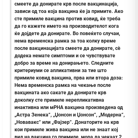
смеете да донирате крв после вакцинација,
зависи од тоа која вакцина ќе ја примите. Ако
сте примиле вакцина против ковид, ќе треба
да го кажете името на производителот кога
ќе дојдете да донирате. Во повеќето случаи,
нема временска рамка за тоа колку време
после вакцинацијата смеете да донирате, сè
додека немате симптоми и се чувствувате
добро за време на донирањето. Следните
критериуми се апликативни за тие што
примиле ковид вакцина, прва или втора доза:
Нема временска рамка на чекање после
вакцината ако сакате да донирате крв
доколку сте примиле нерепликативна
инактивна или мРНА вакцина произведена од
„Астра Зенека“, „Џонсон и Џонсон“, „Модерна“,
„Новавакс“ или „Фајзер“. Донаторите на крв
кои примиле жива вакцина или не знаат кој
вид на вакцина го примиле, мора да чекаат 2