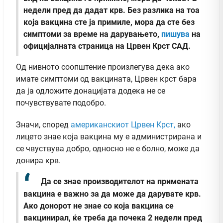
недели пред да дадат крв. Без разлика на тоа
која вакцина сте ја примиле, мора да сте без
симптоми за време на дарувањето,
пишува
на
официјалната страница на Црвен Крст САД.
Од нивното соопштение произлегува дека ако
имате симптоми од вакцината, Црвен крст бара
да ја одложите донацијата додека не се
почувствувате подобро.
Значи, според
американскиот Црвен Крст,
ако
лицето знае која вакцина му е администрирана и
се чвуствува добро, односно не е болно, може да
донира крв.
Да се знае производителот на примената
вакцина е важно за да може да дарувате крв.
Ако донорот не знае со која вакцина се
вакцинирал, ќе треба да почека 2 недели пред