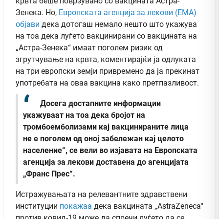
крвта беше поврзувано со вакцината Астра-
Зенека. Но,
Европската агенција за лекови (ЕМА)
објави
дека дотогаш немало нешто што укажува
на тоа дека луѓето вакцинирани со вакцината на
„Астра-Зенека“ имаат поголем ризик од
згрутчување на крвта, коментирајќи ја одлуката
на три европски земји привремено да ја прекинат
употребата на оваа вакцина како претпазливост.
Досега достапните информации
укажуваат на тоа дека бројот на
тромбоемболизами кај вакцинираните лица
не е поголем од оној забележан кај целото
население“, се вели во изјавата на Европската
агенција за лекови доставена до агенцијата
„Франс Прес“.
Истражувањата на релевантните здравствени
институции
покажаа
дека вакцината „AstraZeneca“
против ковид-19 може да спречи луѓето да се