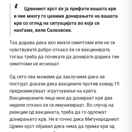
Црвениот крст ќе ја прифати вашата крв
и ние многу го цениме донирањето на вашата
крв со оглед на ситуацијата во која се
наоѓаме, вели Салковски.
Таа додава дека ако имате симптоми или не се
чувствувате добро откако ќе се вакцинирате,
тогаш треба да почекате да донирате додека тие
симптоми не исчезнат.
Од сето ова можеме да заклучиме дека не
постојат докази дека вакцините против ковид-19
предизвикуваат згрутчување на крвта.
Вакцинираните лица мое да донираат крв две
недели откако ќе се имунизираат. Во случај на
реакции од вакцината, треба да го одложат
донирањето крв. Не е точно дека Меѓународниот
Црвен крст објавил дека нема да прима крв од