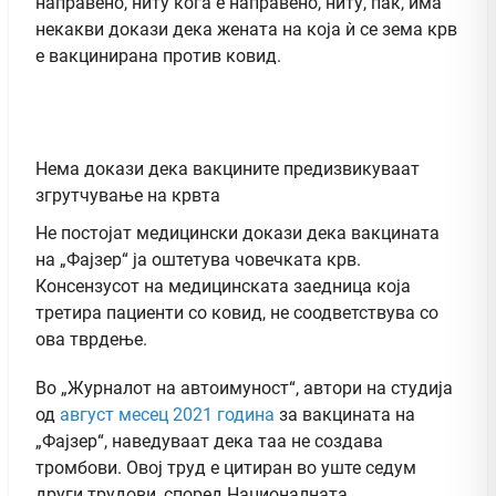
направено, ниту кога е направено, ниту, пак, има
некакви докази дека жената на која ѝ се зема крв
е вакцинирана против ковид.
Нема докази дека вакцините предизвикуваат
згрутчување на крвта
Не постојат медицински докази дека вакцината
на „Фајзер“ ја оштетува човечката крв.
Консензусот на медицинската заедница која
третира пациенти со ковид, не соодветствува со
ова тврдење.
Во „Журналот на автоимуност“, автори на студија
од
август месец 2021 година
за вакцината на
„Фајзер“, наведуваат дека таа не создава
тромбови. Овој труд е цитиран во уште седум
други трудови, според Националната