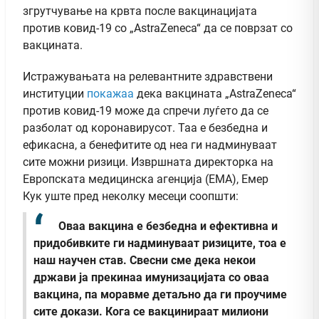
згрутчување на крвта после вакцинацијата
против ковид-19 со „AstraZeneca“ да се поврзат со
вакцината.
Истражувањата на релевантните здравствени
институции
покажаа
дека вакцината „AstraZeneca“
против ковид-19 може да спречи луѓето да се
разболат од коронавирусот. Таа е безбедна и
ефикасна, а бенефитите од неа ги надминуваат
сите можни ризици. Извршната директорка на
Европската медицинска агенција (ЕМА), Емер
Кук уште пред неколку месеци соопшти:
Оваа вакцина е безбедна и ефективна и
придобивките ги надминуваат ризиците, тоа е
наш научен став. Свесни сме дека некои
држави ја прекинаа имунизацијата со оваа
вакцина, па моравме детаљно да ги проучиме
сите докази. Кога се вакцинираат милиони