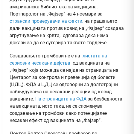
американска библиотека за медицина.
Портпаролот на „Фајзер“ на 4 ноември за
странски проверувачи на факти,
на прашањето
дали вакцината против ковид на „Фајзер“ создава
згрутчување на крвта, одговара дека нема
докази за да се сугерира таквото тврдење.
Создавањето тромбови не е на
листата на
сериозни несакани дејства
од вакцината на
„Фајзер“ која може да се најде на страницата на
Центарот за контрола и превенција од болести
(ЦДЦ). ФДА и ЦДЦ се одговорни за долготрајни
набљудувања на несакани реакции од ковид
вакцините.
На страницата на ФДА
за безбедноста
на вакцината, исто така, не се споменува
создавање на тромбови како потенцијален
несакан ефект од вакцината на „Фајзер“.
Доктор Волтер Олерстајн, професор по