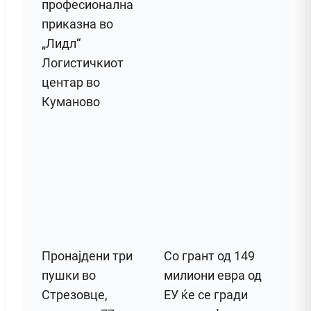
професионална
приказна во
„Лидл“
Логистичкиот
центар во
Куманово
Пронајдени три
Со грант од 149
пушки во
милиони евра од
Стрезовце,
ЕУ ќе се гради