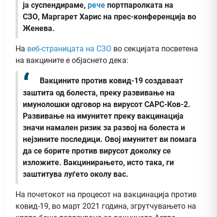
ја суспендираме,
рече
портпаролката на
СЗО, Маргарет Харис на прес-конференција во
Женева.
На
веб-страницата на СЗО
во секцијата посветена
на вакцините е објаснето дека:
Вакцините против ковид-19 создаваат
заштита од болеста, преку развивање на
имунолошки одговор на вирусот САРС-Ков-2.
Развивање на имунитет преку вакцинација
значи намален ризик за развој на болеста и
нејзините последици. Овој имунитет ви помага
да се борите против вирусот доколку се
изложите. Вакцинирањето, исто така, ги
заштитува луѓето околу вас.
На почетокот на процесот на вакцинација против
ковид-19, во март 2021 година, згрутчувањето на