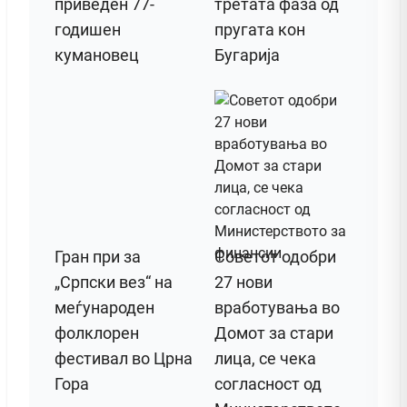
приведен 77-
третата фаза од
годишен
пругата кон
кумановец
Бугарија
Гран при за
Советот одобри
„Српски вез“ на
27 нови
меѓународен
вработувања во
фолклорен
Домот за стари
фестивал во Црна
лица, се чека
Гора
согласност од