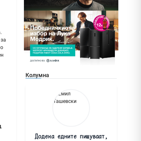
.
 за
то
ен
Колумна
д
Додека едните пишуваат,