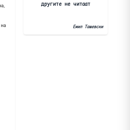
другите не читаат
на,
 на
Емил Ташевски