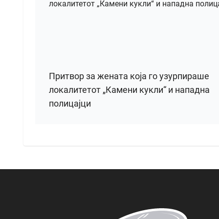
Притвор за жената која го узурпираше
локалитетот „Камени кукли“ и нападна
полицајци