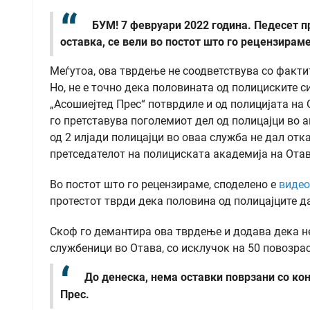
БУМ! 7 февруари 2022 година. Педесет п
оставка, се вели во постот што го рецензираме
Меѓутоа, ова тврдење не соодветствува со факти
Но, не е точно дека половината од полициските с
„Асошиејтед Прес“ потврдиле и од полицијата на 
го претставува поголемиот дел од полицајци во аг
од 2 илјади полицајци во оваа служба не дал отк
претседателот на полициската академија на Отав
Во постот што го рецензираме, споделено е
видео
протестот тврди дека половина од полицајците д
Скоф го демантира ова тврдење и додава дека не
службеници во Отава, со исклучок на 50 повозра
До денеска, нема оставки поврзани со кон
Прес.