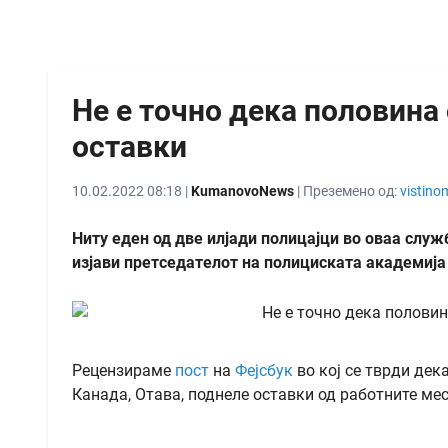
Не е точно дека половина
оставки
10.02.2022 08:18 |
KumanovoNews
| Преземено од:
vistino
Ниту еден од две илјади полицајци во оваа служ
изјави претседателот на полициската академија
Рецензираме
пост
на
Фејсбук
во кој се тврди дек
Канада, Отава, поднеле оставки од работните мес