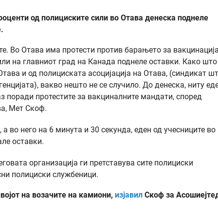
роценти од полициските сили во Отава денеска поднеле
.
те. Во Отава има протести против барањето за вакцинација
или на главниот град на Канада поднеле оставки. Како што
Отава и од полициската асоцијација на Отава, (синдикат ш
енцијата), вакво нешто не се случило. До денеска, ниту ед
аз поради протестите за вакциналните мандати, според
а, Мет Скоф.
, а во него на 6 минута и 30 секунда, еден од учесниците во
але оставки.
говата организација ги претставува сите полициски
сни полициски службеници.
војот на возачите на камиони,
изјавил
Скоф за Асошиејте