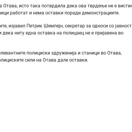
а Отава, исто така потврдила дека ова тврдење не е висти
ници работат и нема оставки поради демонстрациите.
е, изјавил Петрик Шемпејн, секретар за односи со јавност
 дека ниту една оставка на полицаец не е пријавена во
левантните полициски здруженија и станици во Отава,
олициските сили на Отава дале оставки.