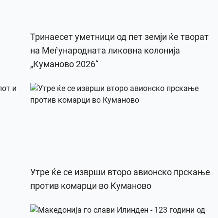
Тринаесет уметници од пет земји ќе творат
на Меѓународната ликовна колонија
„Куманово 2026“
Утре ќе се изврши второ авионско прскање
против комарци во Куманово