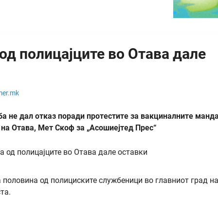
 од полицајците во Отава дале
mer.mk
ба не дал отказ поради протестите за вакциналните манда
 на Отава, Мет Скоф за „Асошиејтед Прес“
а половина од полициските службеници во главниот град н
та.