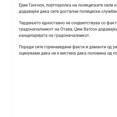
Ејми Гангнон, портпаролка на полициските сили н
додавајќи дека сите достапни полициски службе
Тврдењето едноставно не соодветствува со фактит
градоначалникот на Отава, Џим Ватсон додавајќи
канцеларијата на градоначалникот.
Поради сите горенаведени факти и деманти од ре
оценуваме дека не е вистина дека половина од п