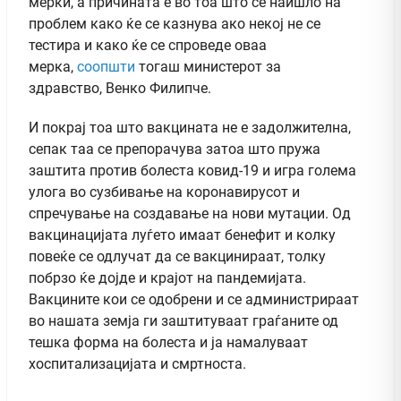
мерки, а причината е во тоа што се наишло на
проблем како ќе се казнува ако некој не се
тестира и како ќе се спроведе оваа
мерка,
соопшти
тогаш министерот за
здравство, Венко Филипче.
И покрај тоа што вакцината не е задолжителна,
сепак таа се препорачува затоа што пружа
заштита против болеста ковид-19 и игра голема
улога во сузбивање на коронавирусот и
спречување на создавање на нови мутации. Од
вакцинацијата луѓето имаат бенефит и колку
повеќе се одлучат да се вакцинираат, толку
побрзо ќе дојде и крајот на пандемијата.
Вакцините кои се одобрени и се администрираат
во нашата земја ги заштитуваат граѓаните од
тешка форма на болеста и ја намалуваат
хоспитализацијата и смртноста.