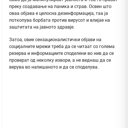
преку создавање на паника и страв. Освен што
оваа објава е целосна дезинформација, таа ја
поткопува борбата против вирусот и влијае на
заштитата на јавното здравје.
Затоа, овие сензационалистички објави на
социјалните мрежи треба да се читаат со голема
резерва и информациите споделени во нив да се
проверат од неколку извори, а не веднаш да се
верува во напишаното и да се споделува.