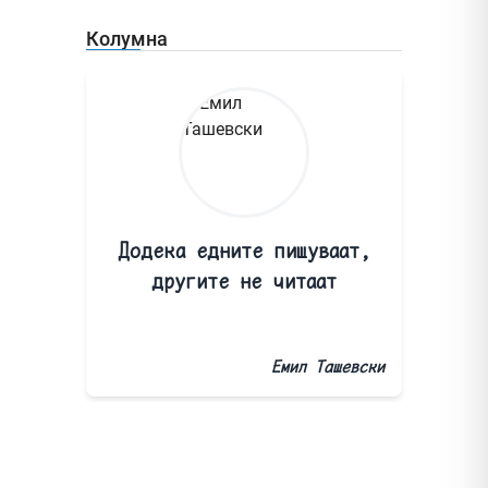
Колумна
Додека едните пишуваат,
другите не читаат
Емил Ташевски