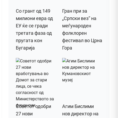
Со грант од 149
Гран при за
милиони евра од
„Српски вез“ на
ЕУ ќе се гради
меѓународен
третата фаза од
фолклорен
пругата кон
фестивал во Црна
Бугарија
Гора
Советот одобри
Агим Бислими
27 нови
нов директор на