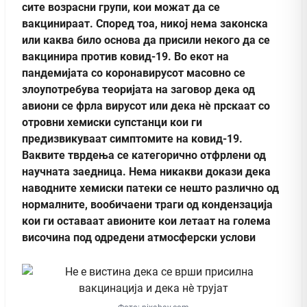
сите возрасни групи, кои можат да се
вакцинираат. Според тоа, никој нема законска
или каква било основа да присили некого да се
вакцинира против ковид-19. Во екот на
пандемијата со коронавирусот масовно се
злоупотребува теоријата на заговор дека од
авиони се фрла вирусот или дека нè прскаат со
отровни хемиски супстанци кои ги
предизвикуваат симптомите на ковид-19.
Ваквите тврдења се категорично отфрлени од
научната заедница. Нема никакви докази дека
наводните хемиски патеки се нешто различно од
нормалните, вообичаени траги од кондензација
кои ги оставаат авионите кои летаат на голема
височина под одредени атмосферски услови