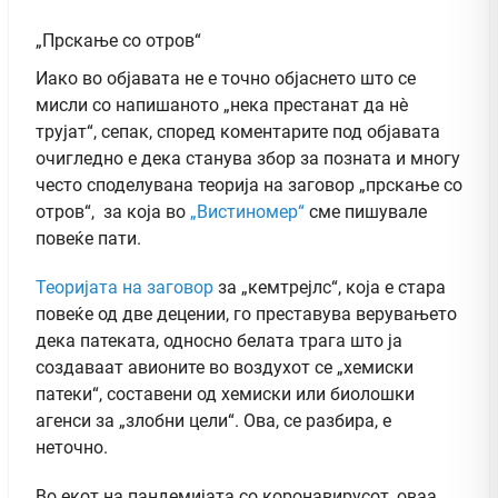
„Прскање со отров“
Иако во објавата не е точно објаснето што се
мисли со напишаното „нека престанат да нè
трујат“, сепак, според коментарите под објавата
очигледно е дека станува збор за позната и многу
често споделувана теорија на заговор „прскање со
отров“, за која во
„Вистиномер“
сме пишувале
повеќе пати.
Теоријата на заговор
за „кемтрејлс“, која е стара
повеќе од две децении, го преставува верувањето
дека патеката, односно белата трага што ја
создаваат авионите во воздухот се „хемиски
патеки“, составени од хемиски или биолошки
агенси за „злобни цели“. Ова, се разбира, е
неточно.
Во екот на пандемијата со коронавирусот, оваа