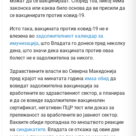
можат да се вакцинираат. Според тоа, никој нема
законска или каква било основа да ве присили да
се вакцинирате против ковид-19.
Исто така, вакцината против ковид-19 не е
влезена во
задолжителниот календар за
имунизација
, што Владата го донесе пред неколку
дена, што значи дека вакцината против оваа
болест не е задолжителна за никого.
Здравствените власти во Северна Македонија
пред крајот на минатата година
имаа обид
да
воведат задолжителна вакцинација за
вработените во здравствениот сектор, а планираа
и да се воведе задолжителен вакцинален
сертификат, негативен ПЦР тест или доказ за
прележаност за вработените во јавниот сектор.
Ваквите обиди пропаднаа по мноштвото реакции
на
синдикатите
. Владата се откажа од овие две