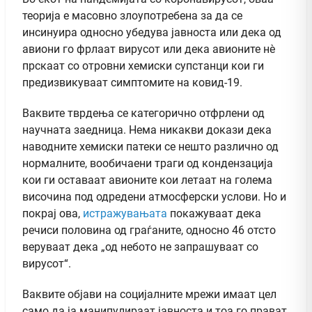
теорија е масовно злоупотребена за да се
инсинуира односно убедува јавноста или дека од
авиони го фрлаат вирусот или дека авионите нè
прскаат со отровни хемиски супстанци кои ги
предизвикуваат симптомите на ковид-19.
Ваквите тврдења се категорично отфрлени од
научната заедница. Нема никакви докази дека
наводните хемиски патеки се нешто различно од
нормалните, вообичаени траги од кондензација
кои ги оставаат авионите кои летаат на голема
височина под одредени атмосферски услови. Но и
покрај ова,
истражувањата
покажуваат дека
речиси половина од граѓаните, односно 46 отсто
веруваат дека „од небото не запрашуваат со
вирусот“.
Ваквите објави на социјалните мрежи имаат цел
само да ја манипулираат јавноста и тоа го прават