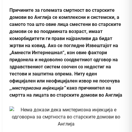
Причините за големата смртност во старските
домови во Англија се комплексни и системски, а
самото тоа што овие лица сместени во старските
домови се во поодмината возраст, имаат
коморбидитети ги прави најранливи да бидат
жртви на ковид. Ако се погледне Извештајот на
„Амнести Интернешнал“, кон овие фактори
придонела и недоволно соодветниот одговор на
здравствениот систем соочен со недостиг на
тестови и заштитна опрема. Ниту еден
официјален или неофицијален извор не посочува
,,мистериозна инјекција”
како причинител на
смртта на лицата во старските домови во Англија