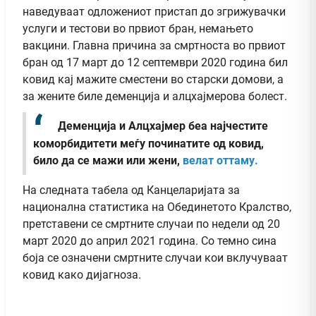
наведуваат одложениот пристап до згрижувачки
услуги и тестови во првиот бран, немањето
вакцини. Главна причина за смртноста во првиот
бран од 17 март до 12 септември 2020 година бил
ковид кај мажите сместени во старски домови, а
за жените биле деменција и алцхајмерова болест.
Деменција и Алцхајмер беа најчестите
коморбидитети меѓу починатите од ковид,
било да се мажи или жени,
велат оттаму.
На следната табела од Канцеларијата за
национална статистика на Обединетото Кралство,
претставени се смртните случаи по недели од 20
март 2020 до април 2021 година. Со темно сина
боја се означени смртните случаи кои вклучуваат
ковид како дијагноза.