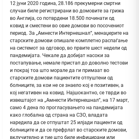
12 јуни 2020 година, 28.186 прекумерни смртни
случаи биле регистрирани во домовите за грижа
во Англија, со потврдени 18.500 починати од
ковид и сместени во овие домови во посочениот
период. За „Амнести Интернешнал“, менаџерите на
старските домови опишале комплетно распаѓање
на системот за одговор, во првите шест недели од
пандемијата. Чекале да добијат насоки за
постапување, немале пристап до доволно тестови
и покрај тоа што морале да ги примаат во
старските домови пациентите отпуштени од
болниците, за кои не се знаело кој е позитивен, а
кој негативен на ковид. Најшокантно, се тврди во
извештајот на „Амнести Интернешнал“, на 17 март,
само 4 дена по прогласувањето на пандемијата
како глобална од страна на СЗО, владата
наредила да се отпуштат 25 илјади пациенти од
болниците и да се префрлат во старските домови,
вклучително и тие што биле инфицирани или