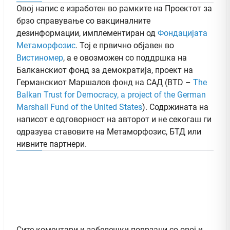
Овој напис е изработен во рамките на Проектот за
брзо справување со вакциналните
дезинформации, имплементиран од
Фондацијата
Метаморфозис
. Тој е првично објавен во
Вистиномер
, а e овозможен со поддршка на
Балканскиот фонд за демократија, проект на
Германскиот Маршалов фонд на САД (BTD –
The
Balkan Trust for Democracy, a project of the German
Marshall Fund of the United States
). Содржината на
написот е одговорност на авторот и не секогаш ги
одразува ставовите на Метаморфозис, БТД или
нивните партнери.
Сите коментари и забелешки поврзани со овој и