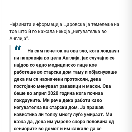
Нејзината информација Царовска ја темелеше на
тоа што ѝ го кажала некоја ,,негувателка во
Англија”.
На сам почеток на ова зло, кога локдаун
ни направија во цела Англија, јас случајно се
најдов со едно медицинско лице кое
работеше во старски дом таму и објаснуваше
дека им се назначени протоколи, дека
постојано менуваат ракавици и маски. Ова
беше во април 2020 година кога почнаа
локдауните. Ми рече дека работи како
негувателка во старски дом. Ја прашав
навистина ли толку многу луѓе умираат. Ми
кажа да, дека им умреле скоро половина од
сениорите во домот и им кажале да се