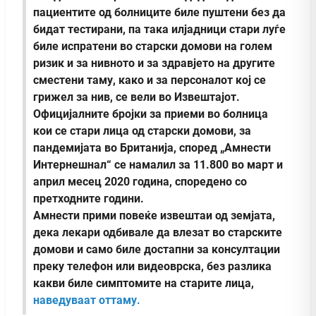
пациентите од болниците биле пуштени без да
бидат тестирани, па така илјадници стари луѓе
биле испратени во старски домови на голем
ризик и за нивното и за здравјето на другите
сместени таму, како и за персоналот кој се
грижел за нив, се вели во Извештајот.
Официјалните бројки за приеми во болница
кои се стари лица од старски домови, за
пандемијата во Британија, според „Амнести
Интернешнал“ се намалил за 11.800 во март и
април месец 2020 година, споредено со
претходните години.
Амнести прими повеќе извештаи од земјата,
дека лекари одбивале да влезат во старските
домови и само биле достапни за консултации
преку телефон или видеоврска, без разлика
какви биле симптомите на старите лица,
наведуваат оттаму.