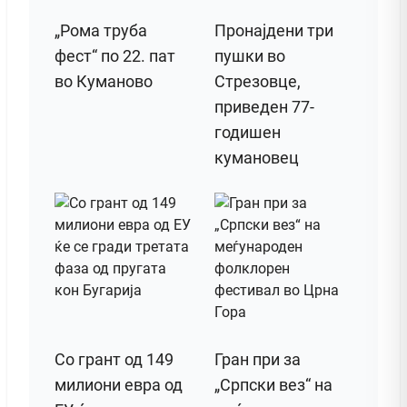
„Рома труба
Пронајдени три
фест“ по 22. пат
пушки во
во Куманово
Стрезовце,
приведен 77-
годишен
кумановец
Со грант од 149
Гран при за
милиони евра од
„Српски вез“ на