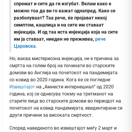
спремат и сите да ги изгубат. Велам како е
можно тоа да ви го кажат однапред. Како се
разболуваат? Таа рече, ќе пројават некој
симптом, кашлица и на сите им ставаат
инјекција. И од таа иста инјекција која на сите
им ја ставаат, ниеден не преживеа,
рече
Царовска.
Но, ваква мистериозна инјекција, не е причина за
смртта на голем број на починати во старските
домови во Англија на почетокот на пандемијата
со ковид во 2020 година. Кога ќе се погледне
Извештајот
на „Амнести интернешнал“ од 2020
година, кој се однесува токму на третманот на
старите лица во старските домови во периодот на
почетокот на ковид пандемијата, евидентирани се
други причини за високата смртност.
Според наведеното во извештајот меѓу 2 март и