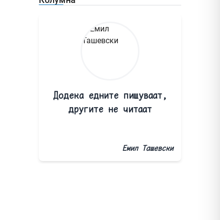
Додека едните пишуваат,
другите не читаат
Емил Ташевски