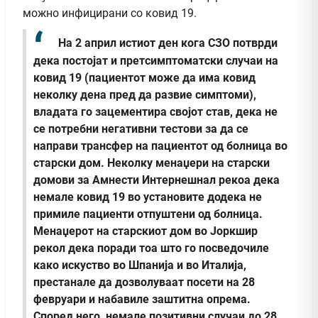
можно инфицирани со ковид 19.
На 2 април истиот ден кога СЗО потврди
дека постојат и претсимптоматски случаи на
ковид 19 (пациентот може да има ковид
неколку дена пред да развие симптоми),
владата го зацементира својот став, дека не
се потребни негативни тестови за да се
направи трансфер на пациентот од болница во
старски дом. Неколку менаџери на старски
домови за Амнести Интернешнал рекоа дека
немале ковид 19 во установите додека не
примиле пациенти отпуштени од болница.
Менаџерот на старскиот дом во Јоркшир
рекол дека поради тоа што го посведочиле
како искуство во Шпанија и во Италија,
престанале да дозволуваат посети на 28
февруари и набавиле заштитна опрема.
Според него, немале позитивни случаи до 28