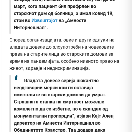
март, кога пациент бил префрлен во
старскиот дом од болница, а имал ковид 19,
стои во
Извештајот
на „Амнести
Интернешнал“.
Според организацијата, овие и други одлуки на
владата довеле до злоупотреби на човековите
права на старите лица во старските домови за
време на пандемијата, особено нивното право на
живот, здравје и недискриминација.
Владата донесе серија шокантно
неодговорни мерки кои ги оставија
сместените во старски домови да умрат.
Страшната стапка на смртност можеше
комплетно да се избегне, но е скандал од
монументални пропорции”, изјави Кејт Ален,
директор на Амнести Интернешнал во
Обединетото Кралство. Таа додава дека