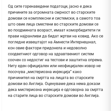
Од сите горенаведени податоци, јасно е дека
причините за огромната смрност во старските
домови се комплексни и системски, а самото тоа
што овие лица сместени во старските домови се
во поодмината возраст, имаат коморбидитети ги
прави најранливи да бидат жртви на ковид. Ако се
погледне извештајот на Амнести Интернешнал,
кон овие фактори придонела и недоволно
соодветниот одговор на здравтвениот систем
соочен со недостиг на тестови и заштитна опрема.
Ниту еден официјален или неофицијален извор не
посочува ,,мистериозна инјекција” како
причинител на смртта на лицата во старските
домови во Англија. Оценуваме дека нема докази
дека мистериозна инјекција е одговорна за смртта
на старите лица во старските домови во Англија.