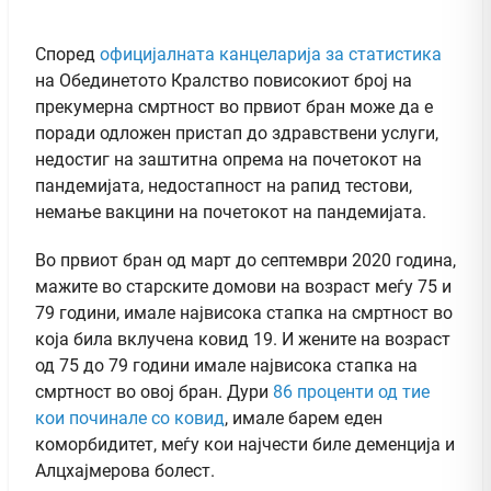
Според
официјалната канцеларија за статистика
на Обединетото Кралство повисокиот број на
прекумерна смртност во првиот бран може да е
поради одложен пристап до здравствени услуги,
недостиг на заштитна опрема на почетокот на
пандемијата, недостапност на рапид тестови,
немање вакцини на почетокот на пандемијата.
Во првиот бран од март до септември 2020 година,
мажите во старските домови на возраст меѓу 75 и
79 години, имале највисока стапка на смртност во
која била вклучена ковид 19. И жените на возраст
од 75 до 79 години имале највисока стапка на
смртност во овој бран. Дури
86 проценти од тие
кои починале со ковид
, имале барем еден
коморбидитет, меѓу кои најчести биле деменција и
Алцхајмерова болест.