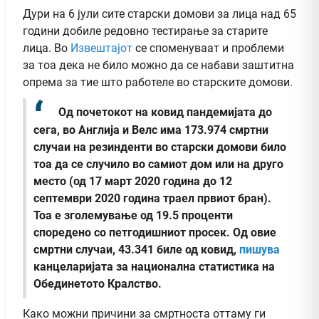
Дури на 6 јули сите старски домови за лица над 65
години добиле редовно тестирање за старите
лица. Во
Извештајот
се споменуваат и проблеми
за тоа дека не било можно да се набави заштитна
опрема за тие што работеле во старските домови.
Од почетокот на ковид пандемијата до
сега, во Англија и Велс има 173.974 смртни
случаи на резинденти во старски домови било
тоа да се случило во самиот дом или на друго
место (од 17 март 2020 година до 12
септември 2020 година траел првиот бран).
Тоа е зголемување од 19.5 проценти
споредено со петгодишниот просек. Од овие
смртни случаи, 43.341 биле од ковид,
пишува
канцеларијата за национална статистика на
Обединетото Кралство.
Како можни причини за смртноста оттаму ги