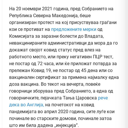
На 20 ноември 2021 година, пред Собранието на
Република Северна Македонија, беше
организиран протест на кој присуствуваа граѓани
кои се противат на
предложените мерки
од
Комисијата за заразни болести до Владата,
невакцинираните административци да мора да го
докажат својот ковид статус пред влез на
работното место, или преку негативен ПЦР тест,
не постар од 72 часа, или ќе приложат потврда за
прележан Ковид 19, не постар од 45 дена или со
вакцинален сертификат за примена најмалку една
доза вакцина. Во текот на вечерта, повеќе
говорници зборуваа пред Собранието, а една од
говорничките, пејачката Тања Царовска
рече
дека во Англија,
на почетокот на ковид
пандемијата во април 2020 година, сите луѓе кои
починале во старските домови, починале затоа
што им била дадена ,,инјекција”.