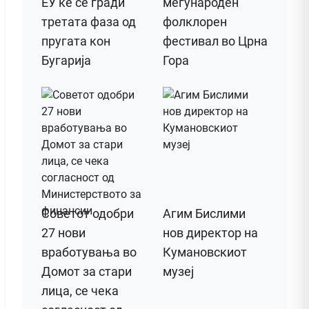
ЕУ ќе се гради
меѓународен
третата фаза од
фолклорен
пругата кон
фестивал во Црна
Бугарија
Гора
Советот одобри
Агим Бислими
27 нови
нов директор на
вработувања во
Кумановскиот
Домот за стари
музеј
лица, се чека