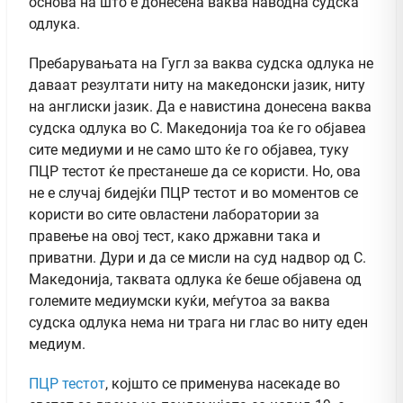
основа на што е донесена ваква наводна судска
одлука.
Пребарувањата на Гугл за ваква судска одлука не
даваат резултати ниту на македонски јазик, ниту
на англиски јазик. Да е навистина донесена ваква
судска одлука во С. Македонија тоа ќе го објавеа
сите медиуми и не само што ќе го објавеа, туку
ПЦР тестот ќе престанеше да се користи. Но, ова
не е случај бидејќи ПЦР тестот и во моментов се
користи во сите овластени лаборатории за
правење на овој тест, како државни така и
приватни. Дури и да се мисли на суд надвор од С.
Македонија, таквата одлука ќе беше објавена од
големите медиумски куќи, меѓутоа за ваква
судска одлука нема ни трага ни глас во ниту еден
медиум.
ПЦР тестот
, којшто се применува насекаде во