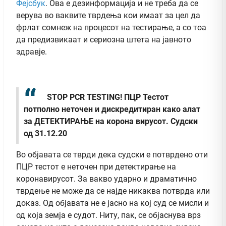
Фејсбук
. Ова е дезинформација и не треба да се
верува во ваквите тврдења кои имаат за цел да
фрлат сомнеж на процесот на тестирање, а со тоа
да предизвикаат и сериозна штета на јавното
здравје.
STOP PCR TESTING!
ПЦР Тестот
потполно неточен и дискредитиран како алат
за ДЕТЕКТИРАЊЕ на кoрoна вирусoт. Судски
од 31.12.20
Во објавата се тврди дека судски е потврдено оти
ПЦР тестот е неточен при детектирање на
коронавирусот. За вакво ударно и драматично
тврдење не може да се најде никаква потврда или
доказ. Од објавата не е јасно на кој суд се мисли и
од која земја е судот. Ниту, пак, се објаснува врз