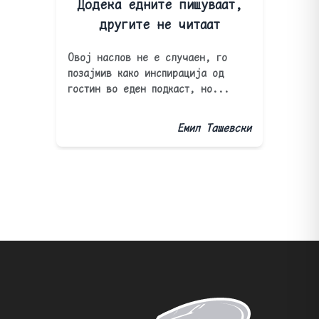
Додека едните пишуваат,
другите не читаат
Овој наслов не е случаен, го
позајмив како инспирација од
гостин во еден подкаст, но...
Емил Ташевски