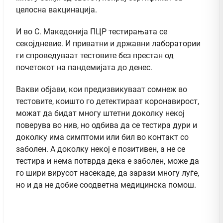
целосна вакцинација.
И во С. Македонија ПЦР тестирањата се
секојдневие. И приватни и државни лаборатории
ги спроведуваат тестовите без престан од
почетокот на пандемијата до денес.
Вакви објави, кои предизвикуваат сомнеж во
тестовите, коишто го детектираат коронавирост,
можат да бидат многу штетни доколку некој
поверува во нив, но одбива да се тестира дури и
доколку има симптоми или бил во контакт со
заболен. А доколку некој е позитивен, а не се
тестира и нема потврда дека е заболен, може да
го шири вирусот насекаде, да зарази многу луѓе,
но и да не добие соодветна медицинска помош.