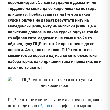
коронавирусот. За вакво ударно и драматично
тврдење не може да се најде никаква потврда
или доказ. Пребарувањата на Гугл за ваква
судска одлука не даваат резултати ниту на
македонски јазик, ниту на англиски јазик. Да е
навистина донесена ваква судска одлука тоа ќе
го објавеа сите медиуми и не само што ќе го
објавеа, туку ПЦР тестот ќе престанеше да се
користи. Ама, тоа не е така. ПЦР тестот и во
моментов се користи кај нас во сите овластени
лаборатории, како државни така и приватни, но и
насекде во светот
ПЦР тестот не е неточен и не е дискредитран, како
што тврди оваа
објава
на социјалната мрежа