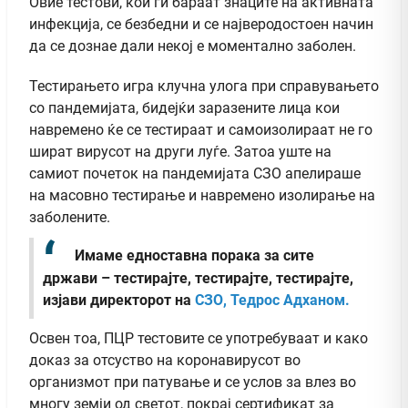
Овие тестови, кои ги бараат знаците на активната
инфекција, се безбедни и се најверодостоен начин
да се дознае дали некој е моментално заболен.
Тестирањето игра клучна улога при справувањето
со пандемијата, бидејќи заразените лица кои
навремено ќе се тестираат и самоизолираат не го
шират вирусот на други луѓе. Затоа уште на
самиот почеток на пандемијата СЗО апелираше
на масовно тестирање и навремено изолирање на
заболените.
Имаме едноставна порака за сите
држави – тестирајте, тестирајте, тестирајте,
изјави директорот на
СЗО, Тедрос Адханом.
Освен тоа, ПЦР тестовите се употребуваат и како
доказ за отсуство на коронавирусот во
организмот при патување и се услов за влез во
многу земји од светот, покрај сертификат за