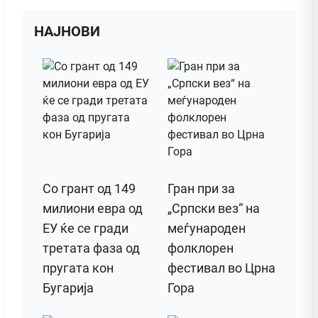
НАЈНОВИ
Со грант од 149
Гран при за
милиони евра од
„Српски вез“ на
ЕУ ќе се гради
меѓународен
третата фаза од
фолклорен
пругата кон
фестивал во Црна
Бугарија
Гора