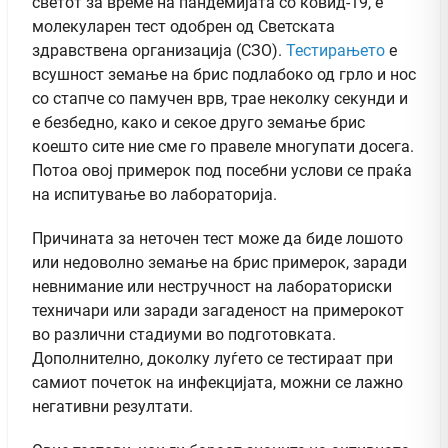
светот за време на пандемијата со ковид-19, е
молекуларен тест одобрен од Светската
здравствена организација (СЗО).
Тестирањето
е
всушност земање на брис подлабоко од грло и нос
со стапче со памучен врв, трае неколку секунди и
е безбедно, како и секое друго земање брис
коешто сите ние сме го правеле многупати досега.
Потоа овој примерок под посебни услови се праќа
на испитување во лабораторија.
Причината за неточен тест може да биде лошото
или недоволно земање на брис примерок, заради
невнимание или нестручност на лабораториски
техничари или заради загаденост на примерокот
во различни стадиуми во подготовката.
Дополнително, доколку луѓето се тестираат при
самиот почеток на инфекцијата, можни се лажно
негативни резултати.