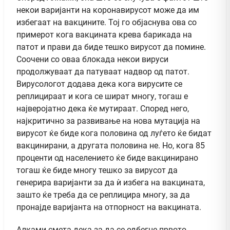
некои варијанти на коронавирусот може да им
избегаат на вакцините. Тој го објаснува ова со
примерот кога вакцината крева барикада на
патот и прави да биде тешко вирусот да помине.
Соочени со оваа блокада некои вируси
продолжуваат да патуваат надвор од патот.
Вирусологот додава дека кога вирусите се
реплицираат и кога се шират многу, тогаш е
најверојатно дека ќе мутираат. Според него,
најкритично за развивање на нова мутација на
вирусот ќе биде кога половина од луѓето ќе бидат
вакцинирани, а другата половина не. Но, кога 85
проценти од населението ќе биде вакцинирано
тогаш ќе биде многу тешко за вирусот да
генерира варијанти за да ѝ избега на вакцината,
зашто ќе треба да се реплицира многу, за да
пронајде варијанта на отпорност на вакцината.
Алками смета дека за да се одбегне првото