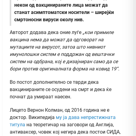
некои од вакцинираните лица можат да
станат асимптоматски носители – ширејќи
смртоносни вируси околу нив.
Авторот додава дека оние луѓе
„кои примиле
вакцина нема да можат да одговорат на
мутациите на вирусот, затоа што нивниот
имунолошки систем е поддржан од вештачки
систем на одбрана, кој е дизајниран само да се
бори против оригиналната форма на ковид 19“.
Во постот дополнително се тврди дека
вакцинираните се осудени на смрт и дека ќе
почнат да умираат наесен.
Лицето Вернон Колман, од 2016 година не е
доктор. Википедија
му ја дава непрестижната
титула
на теоретичар на заговори од Англија,
антиваксер, човек кој негира дека постои СИДА,