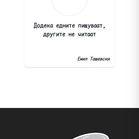
Додека едните пишуваат,
другите не читаат
Емил Ташевски