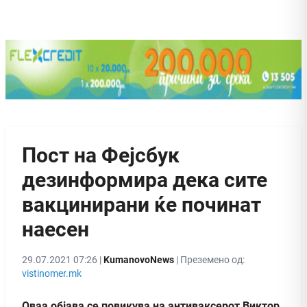
Пост на Фејсбук
дезинформира дека сите
вакцинирани ќе починат
наесен
29.07.2021 07:26 |
KumanovoNews
| Преземено од:
vistinomer.mk
Оваа објава се повикува на антиваксерот Виктор