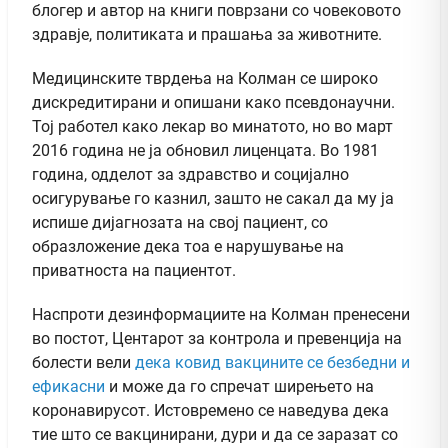
блогер и автор на книги поврзани со човековото
здравје, политиката и прашања за животните.
Медицинските тврдења на Колман се широко
дискредитирани и опишани како псевдонаучни.
Тој работел како лекар во минатото, но во март
2016 година не ја обновил лиценцата. Во 1981
година, одделот за здравство и социјално
осигурување го казнил, зашто не сакал да му ја
испише дијагнозата на свој пациент, со
образложение дека тоа е нарушување на
приватноста на пациентот.
Наспроти дезинформациите на Колман пренесени
во постот, Центарот за контрола и превенција на
болести вели
дека ковид вакцините се безбедни и
ефикасни
и може да го спречат ширењето на
коронавирусот. Истовремено се наведува дека
тие што се вакцинирани, дури и да се заразат со