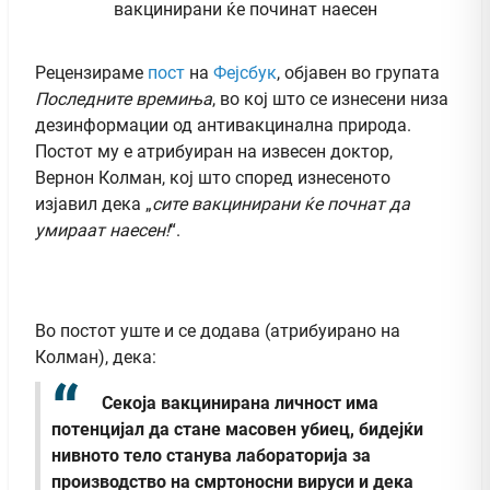
Рецензираме
пост
на
Фејсбук
, објавен во групата
Последните времиња
, во кој што се изнесени низа
дезинформации од антивакцинална природа.
Постот му е атрибуиран на извесен доктор,
Вернон Колман, кој што според изнесеното
изјавил дека „
сите вакцинирани ќе почнат да
умираат наесен!
“.
Во постот уште и се додава (атрибуирано на
Колман), дека:
Секоја вакцинирана личност
има
потенцијал да стане масовен убиец, бидејќи
нивното тело станува лабораторија за
производство на смртоносни вируси и дека