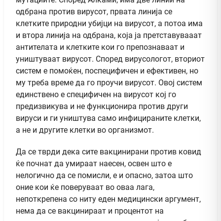
одбрана против вирусот, првата линија се
клетките природни убијци на вирусот, а потоа има
и втора линија на одбрана, која ја претставувааат
антителата и клетките кои го препознаваат и
уништуваат вирусот. Според вирусологот, вториот
систем е помоќен, поспецифичен и ефективен, но
му треба време да го проучи вирусот. Овој систем
единствено е специфичен на вирусот кој го
предизвикува и не функционира против други
вируси и ги уништува само инфицираните клетки,
а не и другите клетки во организмот.
Да се тврди дека сите вакцинирани против ковид
ќе почнат да умираат наесен, освен што е
нелогично да се помисли, е и опасно, затоа што
оние кои ќе поверуваат во оваа лага,
непоткрепена со ниту еден медицински аргумент,
нема да се вакцинираат и процентот на