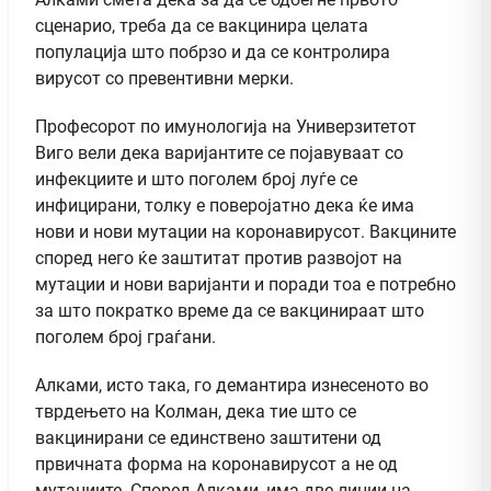
сценарио, треба да се вакцинира целата
популација што побрзо и да се контролира
вирусот со превентивни мерки.
Професорот по имунологија на Универзитетот
Виго вели дека варијантите се појавуваат со
инфекциите и што поголем број луѓе се
инфицирани, толку е поверојатно дека ќе има
нови и нови мутации на коронавирусот. Вакцините
според него ќе заштитат против развојот на
мутации и нови варијанти и поради тоа е потребно
за што пократко време да се вакцинираат што
поголем број граѓани.
Алками, исто така, го демантира изнесеното во
тврдењето на Колман, дека тие што се
вакцинирани се единствено заштитени од
првичната форма на коронавирусот а не од
мутациите. Според Алками, има две линии на