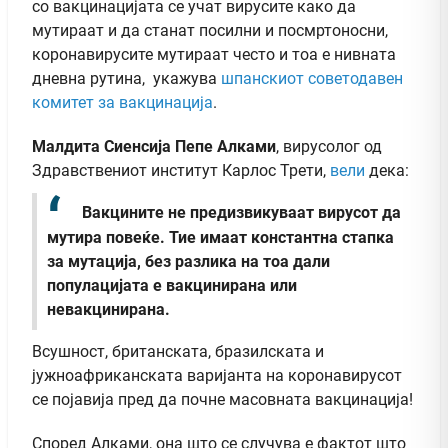
со вакцинацијата се учат вирусите како да
мутираат и да станат посилни и посмртоносни,
коронавирусите мутираат често и тоа е нивната
дневна рутина, укажува
шпанскиот советодавен
комитет за вакцинација
.
Малдита Сиенсија Пепе Алками
, вирусолог од
Здравствениот институт Карлос Трети,
вели
дека:
Вакцините не предизвикуваат вирусот да
мутира повеќе. Тие имаат константна стапка
за мутација, без разлика на тоа дали
популацијата е вакцинирана или
невакцинирана.
Всушност, британската, бразилската и
јужноафриканската варијанта на коронавирусот
се појавија пред да почне масовната вакцинација!
Според Алками, она што се случува е фактот што