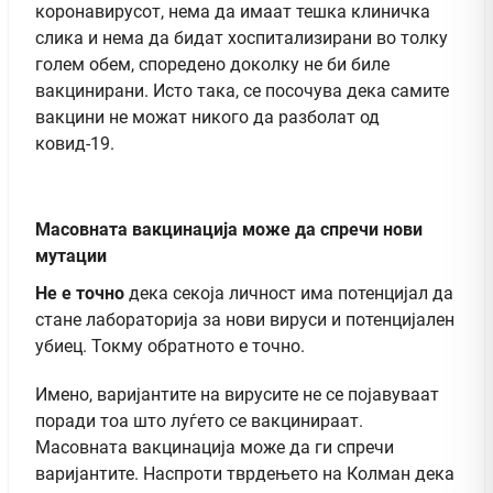
коронавирусот, нема да имаат тешка клиничка
слика и нема да бидат хоспитализирани во толку
голем обем, споредено доколку не би биле
вакцинирани. Исто така, се посочува дека самите
вакцини не можат никого да разболат од
ковид-19.
Масовната вакцинација може да спречи нови
мутации
Не е точно
дека секоја личност има потенцијал да
стане лабораторија за нови вируси и потенцијален
убиец. Токму обратното е точно.
Имено, варијантите на вирусите не се појавуваат
поради тоа што луѓето се вакцинираат.
Масовната вакцинација може да ги спречи
варијантите. Наспроти тврдењето на Колман дека