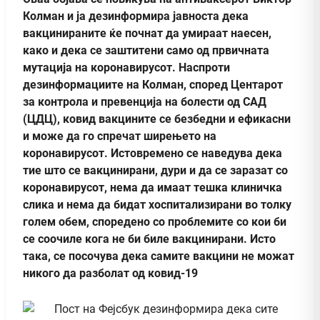
Колман и ја дезинформира јавноста дека
вакцинираните ќе почнат да умираат наесен,
како и дека се заштитени само од првичната
мутација на коронавирусот. Наспроти
дезинформациите на Колман, според Центарот
за контрола и превенција на болести од САД
(ЦДЦ), ковид вакцините се безбедни и ефикасни
и може да го спречат ширењето на
коронавирусот. Истовремено се наведува дека
тие што се вакцинирани, дури и да се заразат со
коронавирусот, нема да имаат тешка клиничка
слика и нема да бидат хоспитализирани во толку
голем обем, споредено со проблемите со кои би
се соочиле кога не би биле вакцинирани. Исто
така, се посочува дека самите вакцини не можат
никого да разболат од ковид-19