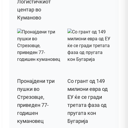
Логистичкиот
центар во
Куманово
Пронајдени три
Со грант од 149
пушки во
милиони евра од
Стрезовце,
ЕУ ќе се гради
приведен 77-
третата фаза од
годишен
пругата кон
кумановец
Бугарија