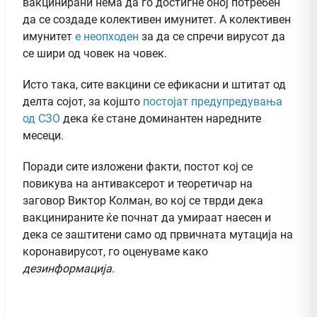
вакцинирани нема да го достигне оној потребен
да се создаде колективен имунитет. А колективен
имунитет
е неопходен
за да се спречи вирусот да
се шири од човек на човек.
Исто така, сите вакцини се ефикасни и штитат од
делта сојот, за којшто
постојат предупредувања
од СЗО
дека ќе стане доминантен наредните
месеци.
Поради сите изложени факти, постот кој се
повикува на антиваксерот и теоретичар на
заговор Виктор Колман, во кој се тврди дека
вакцинираните ќе почнат да умираат наесен и
дека се заштитени само од првичната мутација на
коронавирусот, го оценуваме како
дезинформација
.