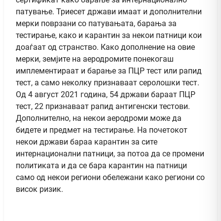
патување. Триесет држави имаат и дополнителни
мерки поврзани со патувањата, барања за
тестирање, како и карантин за некои патници кои
доаѓаат од странство. Како дополнение на овие
мерки, земјите на аеродромите понекогаш
имплементираат и барање за ПЦР тест или рапид
тест, а само неколку признаваат серолошки тест.
Од 4 август 2021 година, 54 држави бараат ПЦР
тест, 22 признаваат рапид антигенски тестови.
Дополнително, на некои аеродроми може да
бидете и предмет на тестирање. На почетокот
некои држави бараа карантин за сите
интернационални патници, за потоа да се промени
политиката и да се бара карантин на патници
само од некои региони обележани како региони со
висок ризик.