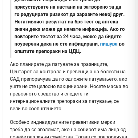
присуствувате на настани на затворено за да
го редуцирате ризикот да заразите некој друг.
Негативниот резултат на брз тест од аптека
значи дека може да немате инфекција. Ако го
повторите тестот за 24 часа, може да бидете
поуверени дека не сте инфицирани,
пишува
во
општите препораки на ЦДЦ.
Ако планирате да патувате за празниците,
Центарот за контрола и превенција на болести на
САД препорачува да го одложите патувањето, ако
уште не сте целосно вакцинирани. Носете маска во
превозното средство и следете ги
интернационалните препораки за патување, се
вели во соопштението.
Особено индивидуалните превентивни мерки
треба да се зголемат, ако на собирот има лица од
повеќе различни семејства. Тогаш се препорачува