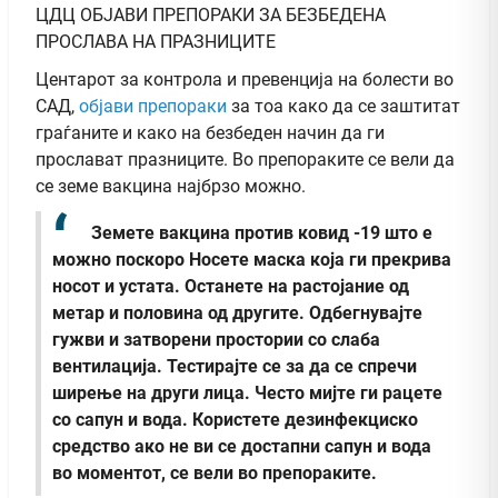
ЦДЦ ОБЈАВИ ПРЕПОРАКИ ЗА БЕЗБЕДЕНА
ПРОСЛАВА НА ПРАЗНИЦИТЕ
Центарот за контрола и превенција на болести во
САД,
објави препораки
за тоа како да се заштитат
граѓаните и како на безбеден начин да ги
прослават празниците. Во препораките се вели да
се земе вакцина најбрзо можно.
Земете вакцина против ковид -19 што е
можно поскоро
Носете маска која ги прекрива
носот и устата.
Останете на растојание од
метар и половина од другите.
Одбегнувајте
гужви и затворени простории со слаба
вентилација.
Тестирајте се за да се спречи
ширење на други лица.
Често мијте ги рацете
со сапун и вода.
Користете дезинфекциско
средство ако не ви се достапни сапун и вода
во моментот, се вели во препораките.