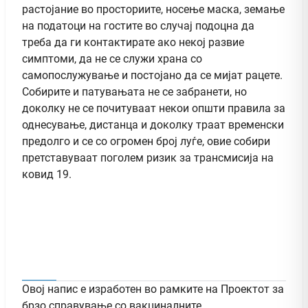
растојание во просториите, носење маска, земање
на податоци на гостите во случај подоцна да
треба да ги контактирате ако некој развие
симптоми, да не се служи храна со
самопослужување и постојано да се мијат рацете.
Собирите и патувањата не се забранети, но
доколку не се почитуваат некои општи правила за
однесување, дистанца и доколку траат временски
предолго и се со огромен број луѓе, овие собири
претставуваат поголем ризик за трансмисија на
ковид 19.
Овој напис е изработен во рамките на Проектот за
брзо справување со вакциналните