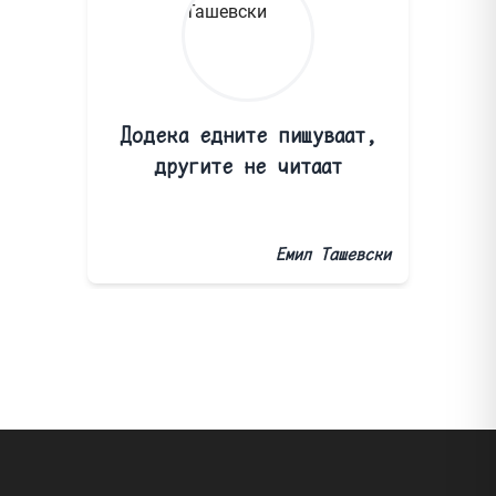
Додека едните пишуваат,
другите не читаат
Емил Ташевски