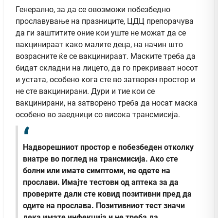
Генерално, за да се овозможи побезбедно
прославување на празниците, ЦДЦ препорачува
да ги заштитите оние кои уште не можат да се
вакцинираат како малите деца, на начин што
возрасните ќе се вакцинираат. Маските треба да
бидат складни на лицето, да го прекриваат носот
и устата, особено кога сте во затворен простор и
не сте вакцинирани. Дури и тие кои се
вакцинирани, на затворено треба да носат маска
особено во заедници со висока трансмисија.
Надворешниот простор е побезбеден отколку
внатре во поглед на трансмисија. Ако сте
болни или имате симптоми, не одете на
прослави. Имајте тестови од аптека за да
проверите дали сте ковид позитивни пред да
одите на прослава. Позитивниот тест значи
дека имате инфекција и не треба да