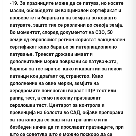
-19. За празниците може да се патува, но носете
маски, обезбедете си вакцинален сертификат и
проверете ги барањата на земјата во којашто
патувате, зашто тие се различни во секоја земја.
Во моментот, според документот на СЗО, 50
земји од европскиот регион користат вакцинален
сертификат како барање за интернационално
патување. Триесет држави имаат и
дополнителни мерки поврзани со патувањата,
барања за тестирање, како и карантин за некои
патници кои доаѓаат од странство. Како
дополнение на овие мерки, земјите на
аеродромите понекогаш бараат ПЦР тест или
рапид тест, а само неколку признаваат
серолошки тест. Центарот за контрола и
превенција на болести во САД, објави препораки
за тоа како да се заштитат граѓаните и на
безбеден начин да ги прослават празниците, при
што се советува што е можно поскоро да се