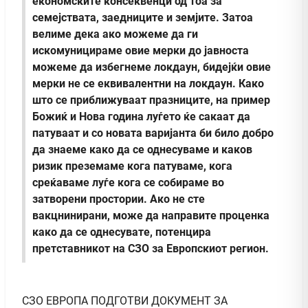
економските консеквенци од тоа за
семејствата, заедниците и земјите. Затоа
велиме дека ако можеме да ги
искомуницираме овие мерки до јавноста
можеме да избегнеме локдаун, бидејќи овие
мерки не се еквивалентни на локдаун. Како
што се приближуваат празниците, на пример
Божиќ и Нова година луѓето ќе сакаат да
патуваат и со новата варијанта би било добро
да знаеме како да се однесуваме и каков
ризик преземаме кога патуваме, кога
среќаваме луѓе кога се собираме во
затворени простории. Ако не сте
вакцнинирани, може да направите проценка
како да се однесувате, потенцира
претставникот на СЗО за Европскиот регион.
СЗО ЕВРОПА ПОДГОТВИ ДОКУМЕНТ ЗА