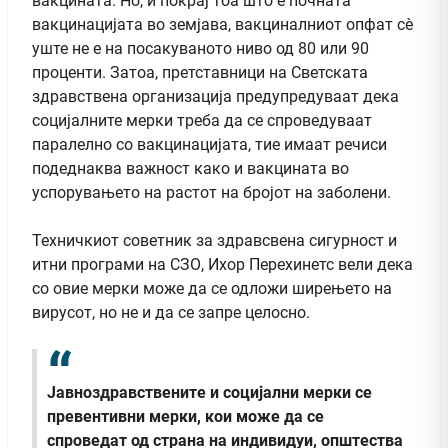
вакцината. Но, и покрај тоа што е почната
вакцинацијата во земјава, вакциналниот опфат сè
уште не е на посакуваното ниво од 80 или 90
проценти. Затоа, претставници на Светската
здравствена организација предупредуваат дека
социјалните мерки треба да се спроведуваат
паралелно со вакцинацијата, тие имаат речиси
подеднаква важност како и вакцината во
успорувањето на растот на бројот на заболени.
Техничкиот советник за здравсвена сигурност и
итни програми на СЗО, Ихор Перехинетс вели дека
со овие мерки може да се одложи ширењето на
вирусот, но не и да се запре целосно.
Јавноздравствените и социјални мерки се
превентивни мерки, кои може да се
спроведат од страна на индивидуи, општества