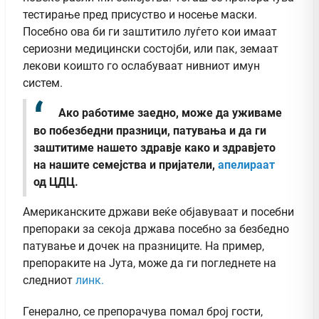
тестирање пред присуство и носење маски.
Посебно ова би ги заштитило луѓето кои имаат
сериозни медицински состојби, или пак, земаат
лекови коишто го ослабуваат нивниот имун
систем.
Ако работиме заедно, може да уживаме
во побезбедни празници, патувања и да ги
заштитиме нашето здравје како и здравјето
на нашите семејства и пријатели,
апелираат
од ЦДЦ.
Американските држави веќе објавуваат и посебни
препораки за секоја држава посебно за безбедно
патување и дочек на празниците. На пример,
препораките на Јута, може да ги погледнете на
следниот
линк.
Генерално, се препорачува помал број гости,