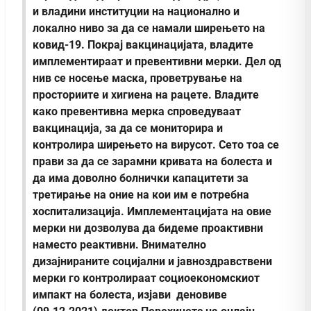
и владини институции на национално и
локално ниво за да се намали ширењето на
ковид-19. Покрај вакцинацијата, владите
имплементираат и превентивни мерки. Дел од
нив се носење маска, проветрување на
просториите и хигиена на рацете. Владите
како превентивна мерка спроведуваат
вакцинација, за да се мониторира и
контролира ширењето на вирусот. Сето тоа се
прави за да се зарамни кривата нa болеста и
да има доволно болнички капацитети за
третирање на оние на кои им е потребна
хоспитализација. Имплементацијата на овие
мерки ни дозволува да бидеме проактивни
наместо реактивни. Внимателно
дизајнираните социјални и јавноздравствени
мерки го контролираат социоекономскиот
импакт на болеста, изјави деновиве