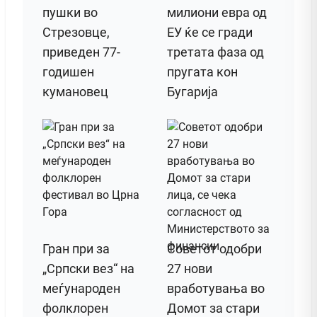
пушки во
милиони евра од
Стрезовце,
ЕУ ќе се гради
приведен 77-
третата фаза од
годишен
пругата кон
кумановец
Бугарија
Гран при за
Советот одобри
„Српски вез“ на
27 нови
меѓународен
вработувања во
фолклорен
Домот за стари