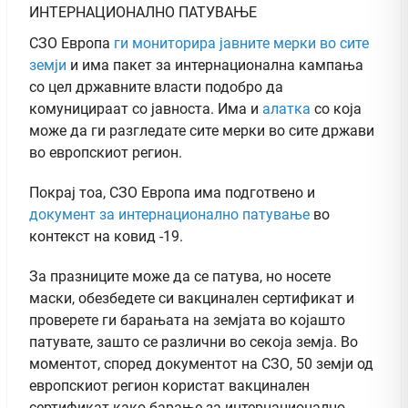
ИНТЕРНАЦИОНАЛНО ПАТУВАЊЕ
СЗО Европа
ги мониторира јавните мерки во сите
земји
и има пакет за интернационална кампања
со цел државните власти подобро да
комуницираат со јавноста. Има и
алатка
со која
може да ги разгледате сите мерки во сите држави
во европскиот регион.
Покрај тоа, СЗО Европа има подготвено и
документ за интернационално патување
во
контекст на ковид -19.
За празниците може да се патува, но носете
маски, обезбедете си вакцинален сертификат и
проверете ги барањата на земјата во којашто
патувате, зашто се различни во секоја земја. Во
моментот, според документот на СЗО, 50 земји од
европскиот регион користат вакцинален
сертификат како барање за интернационално