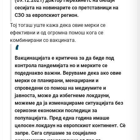
(09.12.2021) доктор Перехинетс на онлајн
сесијата на новинарите со претставници на
СЗО за европскиот регион.
Тој тогаш уште кажа дека овие мерки се
ефективни и од огромна помош кога се
комбинирани со вакцината.
Вакцинацијата е критична за да биде под
контрола пандемијата но и мерките се
подеднакво важни. Веруваме дека ако овие
мерки се планирани, менаџирани и
спроведени со помош на медиумите и
јавноста, може да избегнеме локдауни,
можеме да ја изменаџираме ситуацијата без
сериозни економски последици за
популацијата. Пред една година имаше
целосен локдаун на европскиот континент. Сè
запре. Сега слушаме за социјално