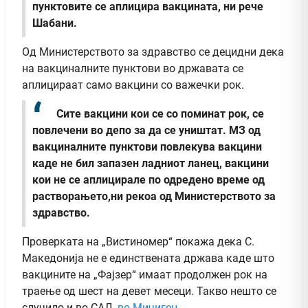
пунктовите се аплицира вакцината, ни рече
Шабани.
Од Министерството за здравство се децидни дека
на вакциналните пунктови во државата се
аплицираат само вакцини со важечки рок.
Сите вакцини кои се со поминат рок, се
повлечени во депо за да се уништат. МЗ од
вакциналните пунктови повлекува вакцини
каде не бил запазен ладниот ланец, вакцини
кои не се аплицирале по одредено време од
растворањето,ни рекоа од Министерството за
здравство.
Проверката на „Вистиномер“ покажа дека С.
Македонија не е единствената држава каде што
вакцините на „Фајзер“ имаат продолжен рок на
траење од шест на девет месеци. Такво нешто се
случило и во САД,
во Мичиген.