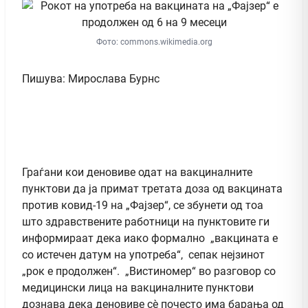
Фото: commons.wikimedia.org
Пишува: Мирослава Бурнс
Граѓани кои деновиве одат на вакциналните
пунктови да ја примат третата доза од вакцината
против ковид-19 на „Фајзер“, се збунети од тоа
што здравствените работници на пунктовите ги
информираат дека иако формално „вакцината е
со истечен датум на употреба“, сепак нејзинот
„рок е продолжен“. „Вистиномер“ во разговор со
медицински лица на вакциналните пунктови
дознава дека деновиве сè почесто има барања од