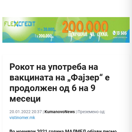
Рокот на употреба на
вакцината на „Фајзер“ е
продолжен од 6 на 9
месеци
20.01.2022 20:37 |
KumanovoNews
| Преземено од:
vistinomer.mk
Во ноември 2021 година МАЛМЕД објави писмо