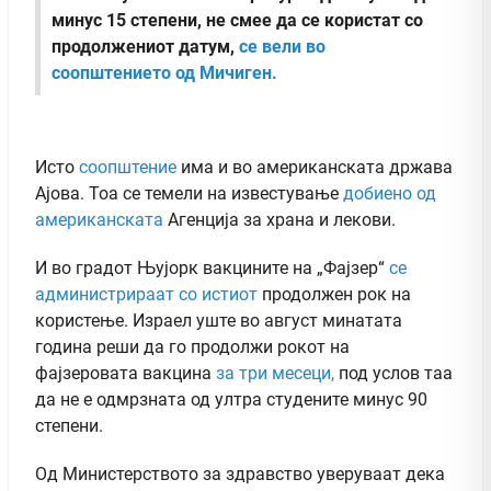
минус 15 степени, не смее да се користат со
продолжениот датум,
се вели во
соопштението од Мичиген.
Исто
соопштение
има и во американската држава
Ајова. Тоа се темели на известување
добиено од
американската
Агенција за храна и лекови.
И во градот Њујорк вакцините на „Фајзер“
се
администрираат со истиот
продолжен рок на
користење. Израел уште во август минатата
година реши да го продолжи рокот на
фајзеровата вакцина
за три месеци,
под услов таа
да не е одмрзната од ултра студените минус 90
степени.
Од Министерството за здравство уверуваат дека