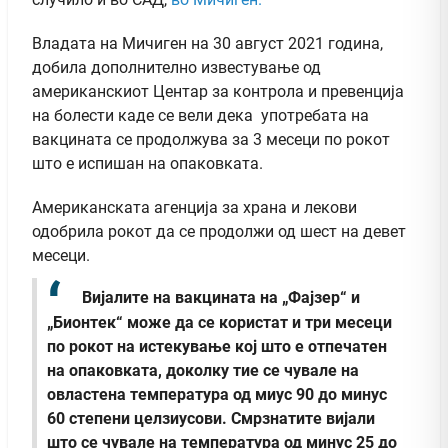
Владата на Мичиген на 30 август 2021 година,
добила дополнително известување од
американскиот Центар за контрола и превенција
на болести каде се вели дека употребата на
вакцината се продолжува за 3 месеци по рокот
што е испишан на опаковката.
Американската агенција за храна и лекови
одобрила рокот да се продолжи од шест на девет
месеци.
Вијалите на вакцината на „Фајзер“ и
„Бионтек“ може да се користат и три месеци
по рокот на истекување кој што е отпечатен
на опаковката, доколку тие се чувале на
овластена температура од миус 90 до минус
60 степени целзиусови. Смрзнатите вијали
што се чувале на температура од минус 25 до