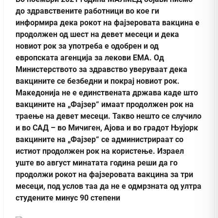
до здравствените работници во кое ги
информира дека рокот на фајзеровата вакцина е
продолжен од шест на девет месеци и дека
новиот рок за употреба е одобрен и од
европската агенција за лекови ЕМА. Од
Министерството за здравство уверуваат дека
вакцините се безбедни и покрај новиот рок.
Македонија не е единствената држава каде што
вакцините на „Фајзер“ имаат продолжен рок на
траење на девет месеци. Такво нешто се случило
и во САД – во Мичиген, Ајова и во градот Њујорк
вакцините на „Фајзер“ се администрираат со
истиот продолжен рок на користење. Израел
уште во август минатата година реши да го
продолжи рокот на фајзеровата вакцина за три
месеци, под услов таа да не е одмрзната од ултра
студените минус 90 степени