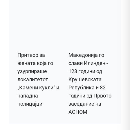
Притвор за
Македонија го
жената која го
слави Илинден -
узурпираше
123 години од
локалитетот
Крушевската
„Камени кукли“ и
Република и 82
нападна
години од Првото
полицајци
заседание на
АСНОМ