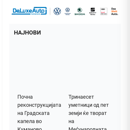
НАЈНОВИ
Почна
Тринаесет
реконструкцијата
уметници од пет
на Градската
земји ќе творат
капела во
на
Куманово
Меѓународната