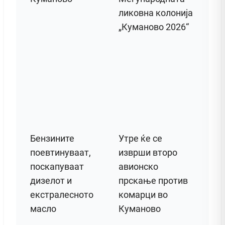
ликовна колонија
„Куманово 2026“
Бензините
Утре ќе се
поевтинуваат,
изврши второ
поскапуваат
авионско
дизелот и
прскање против
екстралесното
комарци во
масло
Куманово