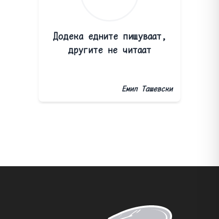
Додека едните пишуваат,
другите не читаат
Емил Ташевски