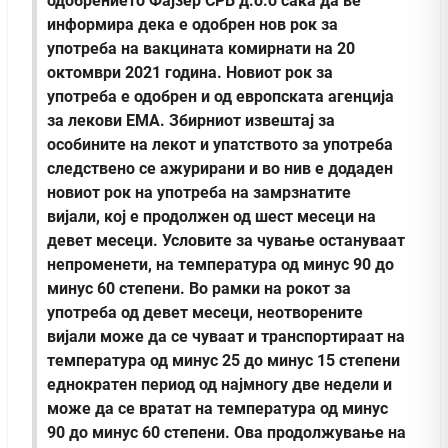
одобрението Фајзер СРБ д.о.о сака да ве
информира дека е одобрен нов рок за
употреба на вакцината комирнати на 20
октомври 2021 година. Новиот рок за
употреба е одобрен и од европската агенција
за лекови ЕМА. Збирниот извештај за
особините на лекот и упатството за употреба
следствено се ажурирани и во нив е додаден
новиот рок на употреба на замрзнатите
вијали, кој е продолжен од шест месеци на
девет месеци. Условите за чување остануваат
непроменети, на температура од минус 90 до
минус 60 степени.
Во рамки на рокот за
употреба од девет месеци, неотворените
вијали може да се чуваат и транспортираат на
температура од минус 25 до минус 15 степени
еднократен период од најмногу две недели и
може да се вратат на температура од минус
90 до минус 60 степени. Ова продолжување на