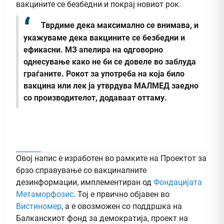
вакцините се безбедни и покрај новиот рок.
Тврдиме дека максимално се внимава, и
укажуваме дека вакцините се безбедни и
ефикасни. МЗ апелира на одговорно
однесување како не би се довеле во заблуда
граѓаните. Рокот за употреба на која било
вакцина или лек ја утврдува МАЛМЕД заедно
со производителот, додаваат оттаму.
Овој напис е изработен во рамките на Проектот за
брзо справување со вакциналните
дезинформации, имплементиран од
Фондацијата
Метаморфозис
. Тој е првично објавен во
Вистиномер
, а e овозможен со поддршка на
Балканскиот фонд за демократија, проект на