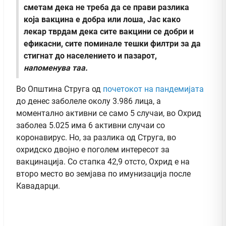
сметам дека не треба да се прави разлика
која вакцина е добра или лоша, Јас како
лекар тврдам дека сите вакцини се добри и
ефикасни, сите поминале тешки филтри за да
стигнат до населението и пазарот,
напоменува таа.
Во Општина Струга од
почетокот на пандемијата
до денес заболеле околу 3.986 лица, а
моментално активни се само 5 случаи, во Охрид
заболеа 5.025 има 6 активни случаи со
коронавирус. Но, за разлика од Струга, во
охридско двојно е поголем интересот за
вакцинација. Со стапка 42,9 отсто, Охрид е на
второ место во земјава по имунизација после
Кавадарци.