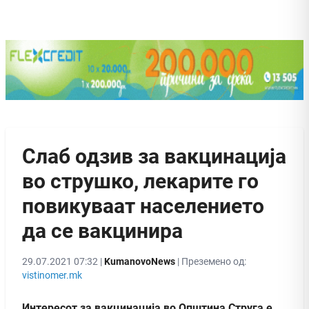
Слаб одзив за вакцинација
во струшко, лекарите го
повикуваат населението
да се вакцинира
29.07.2021 07:32 |
KumanovoNews
| Преземено од:
vistinomer.mk
Интересот за вакцинација во Општина Струга е