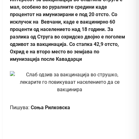
мал, особено во руралните средини каде
процентот на имунизирани е под 20 отсто. Со
исклучок на Вевчани, каде е вакцинирно 60
проценти од населението над 18 години. За
разлика од Струга во охридско двојно е поголем
одзивот за вакцинација. Со стапка 42,9 отсто,
Охрид е на второ место во земјава по
имунизација после Кавадарци
Пишува:
Соња Рилковска