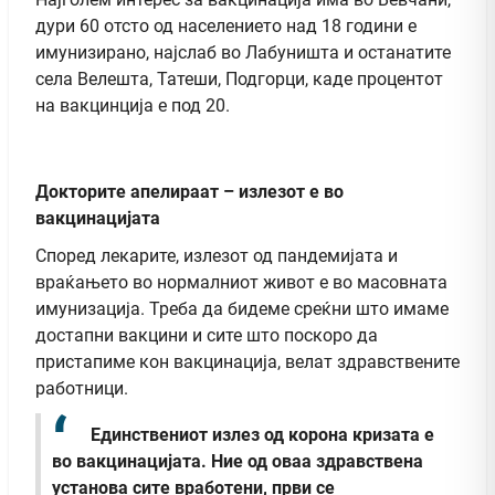
дури 60 отсто од населението над 18 години е
имунизирано, најслаб во Лабуништа и останатите
села Велешта, Татеши, Подгорци, каде процентот
на вакцинција е под 20.
Докторите апелираат – излезот е во
вакцинацијата
Според лекарите, излезот од пандемијата и
враќањето во нормалниот живот е во масовната
имунизација. Треба да бидеме среќни што имаме
достапни вакцини и сите што поскоро да
пристапиме кон вакцинација, велат здравствените
работници.
Единствениот излез од корона кризата е
во вакцинацијата. Ние од оваа здравствена
установа сите вработени, први се