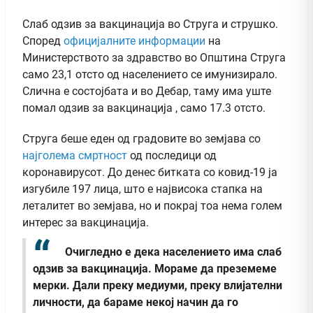
Слаб одзив за вакцинација во Струга и струшко.
Според
официјалните информации
на
Министерството за здравство во Општина Струга
само 23,1 отсто од населението се имунизирало.
Слична е состојбата и во Дебар, таму има уште
помал одзив за вакцинација , само 17.3 отсто.
Струга беше еден од градовите во земјава со
најголема смртност
од последици од
коронавирусот. До денес битката со ковид-19 ја
изгубиле 197 лица, што е највисока стапка на
леталитет во земјава, но и покрај тоа нема голем
интерес за вакцинација.
Очигледно е дека населението има слаб
одзив за вакцинација. Мораме да преземеме
мерки. Дали преку медиуми, преку влијателни
личности, да бараме некој начин да го