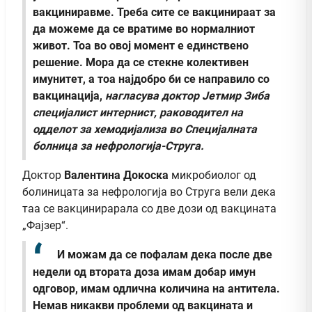
вакциниравме. Треба сите се вакцинираат за
да можеме да се вратиме во нормалниот
живот. Тоа во овој момент е единствено
решение. Мора да се стекне колективен
имунитет, а тоа најдобро би се направило со
вакцинација,
нагласува доктор
Јетмир Зиба
специјалист интернист, раководител на
одделот за хемодијализа во Специјалната
болница за нефрологија-Струга.
Доктор
Валентина Докоска
микробиолог од
болиницата за нефрологија во Струга вели дека
таа се вакцинирарала со две дози од вакцината
„Фајзер“.
И можам да се пофалам дека после две
недели од втората доза имам добар имун
одговор, имам одлична количина на антитела.
Немав никакви проблеми од вакцината и