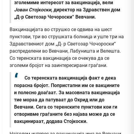
зголемиме интересот за вакцинација,
вели
Јован Стојкоски
, директор на Здравствен дом
„Д-р Светозар Чочороски“ Вевчани.
Вакцинацијата во струшко се одвива на шест
пунктови, три во струшката болница и уште три на
Здравствениот дом „Д- р Светозар Чочороски“
распределени во Вевчани, Лабуништа и Велешта.
Со теренската вакцинација се очекува да се
зголеми бројот на заинтересирани граѓани.
Со теренската вакцинација факт е дека
порасна бројот. Попристапни им се вакцините
и полесно доаѓаат. За масовната вакцинација
тие мораа да патуваат до Охрид или до
Вевчани. Сега со теренските пунктови кои ги
отворивме граѓаните без најава може да се
вакцинираат, додава Стојкоски.
Најголем интерес за вакцинација има во Вевчани,