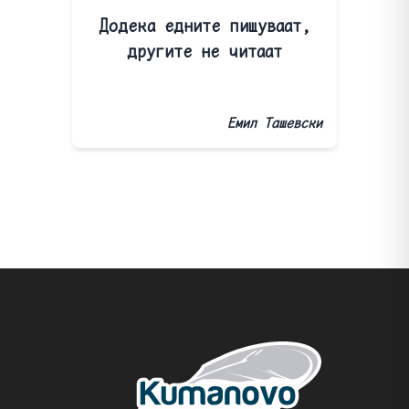
Додека едните пишуваат,
другите не читаат
Емил Ташевски