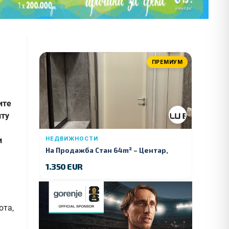
ПРЕМИУМ
ите
иту
и
НЕДВИЖНОСТИ
На Продажба Стан 64m² – Центар,
Куманово
1.350 EUR
ота,