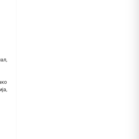
ал,
ако
ја,