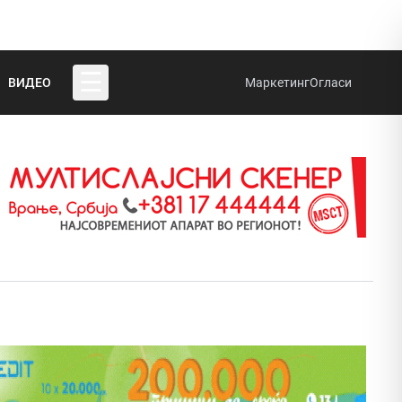
☰
ВИДЕО
Маркетинг
Огласи