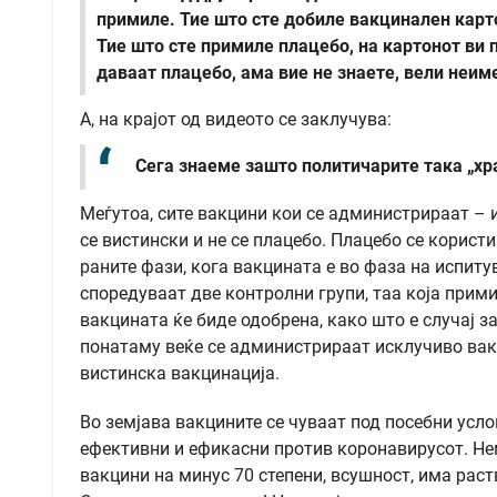
примиле. Тие што сте добиле вакцинален картон
Тие што сте примиле плацебо, на картонот ви п
даваат плацебо, ама вие не знаете, вели неи
А, на крајот од видеото се заклучува:
Сега знаеме зашто политичарите така „хра
Меѓутоа, сите вакцини кои се администрираат – и
се вистински и не се плацебо. Плацебо се корист
раните фази, кога вакцината е во фаза на испиту
споредуваат две контролни групи, таа која прими
вакцината ќе биде одобрена, како што е случај з
понатаму веќе се администрираат исклучиво вак
вистинска вакцинација.
Во земјава вакцините се чуваат под посебни услов
ефективни и ефикасни против коронавирусот. Не
вакцини на минус 70 степени, всушност, има раст