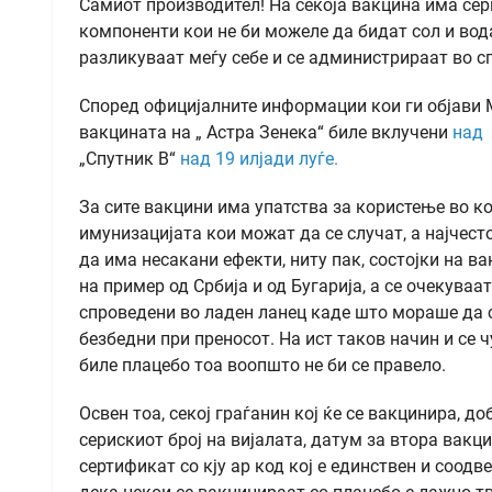
Самиот производител! На секоја вакцина има сери
компоненти кои не би можеле да бидат сол и вода
разликуваат меѓу себе и се администрираат во с
Според официјалните информации кои ги објави 
вакцината на „ Астра Зенека“ биле вклучени
над 
„Спутник В“
над 19 илјади луѓе.
За сите вакцини има упатства за користење во ко
имунизацијата кои можат да се случат, а најчест
да има несакани ефекти, ниту пак, состојки на в
на пример од Србија и од Бугарија, а се очекуваа
спроведени во ладен ланец каде што мораше да с
безбедни при преносот. На ист таков начин и се 
биле плацебо тоа воопшто не би се правело.
Освен тоа, секој граѓанин кој ќе се вакцинира, 
серискиот број на вијалата, датум за втора вакц
сертификат со кју ар код кој е единствен и соод