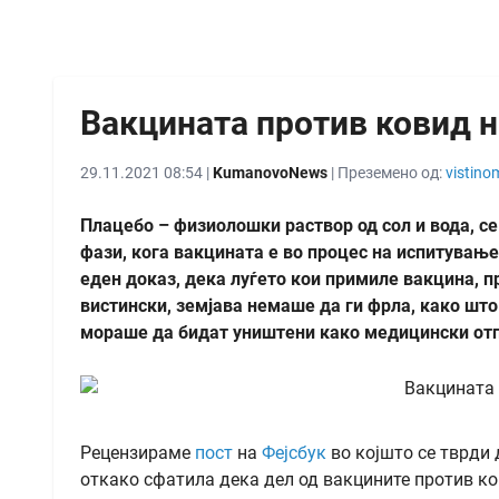
Вакцината против ковид н
29.11.2021 08:54 |
KumanovoNews
| Преземено од:
vistino
Плацебо – физиолошки раствор од сол и вода, с
фази, кога вакцината е во процес на испитување
еден доказ, дека луѓето кои примиле вакцина, п
вистински, земјава немаше да ги фрла, како што 
мораше да бидат уништени како медицински отп
Рецензираме
пост
на
Фејсбук
во којшто се тврди 
откако сфатила дека дел од вакцините против ков