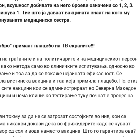
, всушност добивате на него броеви означени со 1, 2, 3.
ишува 1. Тие што ја даваат вакцината знаат на кого му
менуваната медицинска сестра.
бро“ примаат плацебо на ТВ екраните!!!
 на граѓаните и на политичарите и на медицинскиот персон
и како метода само во клиничките испитувања, односно во
вање и тоа за да се покаже нејзината ефикасност. Се
ла вистинска вакцина и таа која примила плацебо. Но, отк
а сите вакцини кои се администрираат во Северна Македони
цини и нема клиничко тестирање туку почнат е процес на
и токму за да не се загрозат состојките во нив, кои се
ма никакви докази дека во фрижидерите каде се чуваат
вор од сол и вода наместо вакцина. Што го гарантира ова?