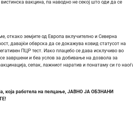
 вистинска вакцина, па наводно не секој што оди да се
ме, откако земјите од Европа вклучително и Северна
ост, давајќи обврска да се докажува ковид статусот на
негативен ПЦР тест. Иако плацебо се дава исклучиво во
се завршени и беа услов за добивање на дозвола за
акцинација, сепак, лажниот наратив и понатаму си го наоѓ
ја, која работела на пелцање, ЈАВНО ЈА ОБЗНАНИ
ТЕ!