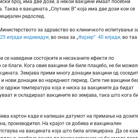
ски број, има две дози, а некои вакцини имаат посебни
. Таква е вакцината „Спутник В“ која има две дози кои се
пецијален редослед.
Министерството за здравство во клиничкото испитување з
25 илјади индивидуи,
во онаа за „
Фајзер“ 40 илјади,
во таа
и се наведени состојките и несаканите ефекти по
о се благи. Кога овие вакцини би биле плацебо, не би можел
акцината. Земјава прими многу донации вакцини од соседит
т и нови донации во наредниот период. Сите тие вакцини бе
е одржи температура која е ниска за вакцините да бидат
чуваат и складираат вакцините во земјава, така што кога б
добива картон каде е напишан датумот на примање на дозите
ина, производител. На крајот се добива и вакцинален
ветствува на вакцината која што била аплицирана. Да се ка