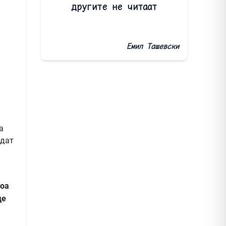
другите не читаат
Емил Ташевски
а
одат
тоа
де