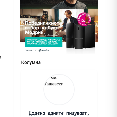
а
Колумна
Додека едните пишуваат,