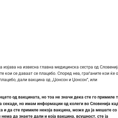
а изјава на извесна главна медицинска сестра од Словениј
е кои се даваат се плацебо. Според неа, граѓаните кои ќе 
 плацебо, дали вакцина од „Џонсон и Џонсон“, или
цето од вакцината, но тоа не значи дека сте го примиле 
ва секаде, но имам информации од колеги во Словенија ка
ка и да сте примиле некоја вакцина, може да ја мешате со
нема да знаете дали и која вакцина, всушност, сте ја