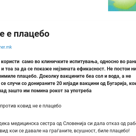
е е плацебо
mer.mk
е користи само во клиничките испитувања, односно во ран
 и тоа за да се покаже нејзината ефикасност. Не постои н
римиле плацебо. Доколку вакцините беа сол и вода, а не
се случи со донираните 20 илјади вакцини од Бугарија, ко
ад зашто им помина рокот за употреба
дека медицинска сестра од Словенија си дала отказ од раб
ид кои се давале на граѓаните, всушност, биле плацебо!