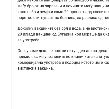
дека некои се вакцинираат со плацебо е лажно т
меѓу бројот на заразени и починати меѓу вакцини
како небо и земја и само 20 проценти од хоспит
поретко стигнуваат во болница, за разлика од н
Доколку вакцините беа сол и вода, а не вистинск
20 илјади вакцини од Бугарија кои мораше да б
за употреба.
Оценуваме дека не постои ниту еден доказ, дека
примиле само учесниците во клиничките испитува
комерцијална употреба и подоцна истото им е каж
вистинска вакцина.