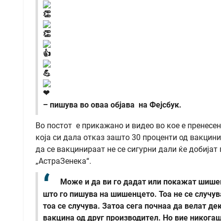
– пишува во оваа објава на Фејсбук.
Во постот е прикажано и видео во кое е пренесен
која си дала отказ зашто 30 проценти од вакцинит
да се вакцинираат не се сигурни дали ќе добијат
„АстраЗенека“.
Може и да ви го дадат или покажат шишен
што го пишува на шишенцето. Тоа не се случу
тоа се случува. Затоа сега почнаа да велат де
вакцина од друг производител. Но вие никогаш 