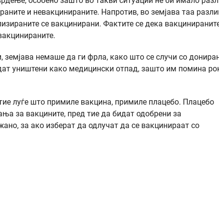
врдење, особено зашто во такви ситуации не би имало раз
раните и невакцинираните. Напротив, во земјава таа разли
ализираните се вакцинирани. Фактите се дека вакциниранит
евакцинираните.
и, земјава немаше да ги фрла, како што се случи со донира
идат уништени како медицински отпад, зашто им помина ро
 тие луѓе што примиле вакцина, примиле плацебо. Плацебо
ња за вакцините, пред тие да бидат одобрени за
ано, за ако изберат да одлучат да се вакцинираат со