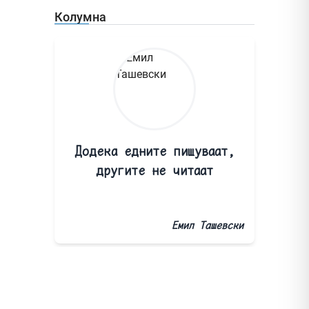
Колумна
Додека едните пишуваат,
другите не читаат
Емил Ташевски