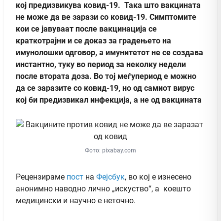
кој предизвикува ковид-19. Така што вакцината
не може да ве зарази со ковид-19. Симптомите
кои се јавуваат после вакцинација се
краткотрајни и се доказ за градењето на
имунолошки одговор, а имунитетот не се создава
инстантно, туку во период за неколку недели
после втората доза. Во тој меѓупериод е можно
да се заразите со ковид-19, но од самиот вирус
кој би предизвикал инфекција, а не од вакцината
Фото: pixabay.com
Рецензираме
пост
на
Фејсбук
, во кој е изнесено
анонимно наводно лично „искуство“, а коешто
медицински и научно е неточно.