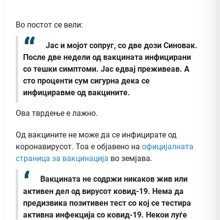
Во постот се вели:
Јас и мојот сопруг, со две дози Синовак.
После две недели од вакцината инфицирани
со тешки симптоми. Јас едвај преживеав. А
сто проценти сум сигурна дека се
инфициравме од вакцините.
Ова тврдење е лажно.
Од вакцините не може да се инфицирате од
коронавирусот. Тоа е објавено на
официјалната
страница за вакцинација
во земјава.
Вакцината не содржи никаков жив или
активен дел од вирусот ковид-19. Нема да
предизвика позитивен тест со кој се тестира
активна инфекција со ковид-19. Некои луѓе