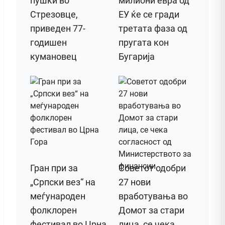
пушки во
милиони евра од
Стрезовце,
ЕУ ќе се гради
приведен 77-
третата фаза од
годишен
пругата кон
кумановец
Бугарија
Гран при за
Советот одобри
„Српски вез“ на
27 нови
меѓународен
вработувања во
фолклорен
Домот за стари
фестивал во Црна
лица, се чека