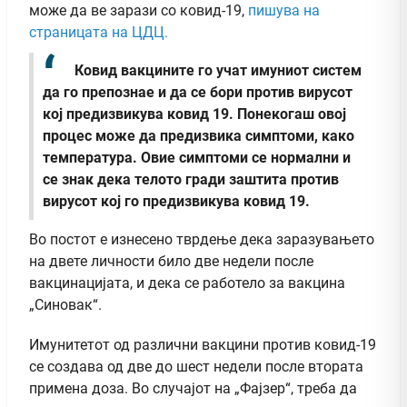
може да ве зарази со ковид-19,
пишува на
страницата на ЦДЦ.
Ковид вакцините го учат имуниот систем
да го препознае и да се бори против вирусот
кој предизвикува ковид 19. Понекогаш овој
процес може да предизвика симптоми, како
температура. Овие симптоми се нормални и
се знак дека телото гради заштита против
вирусот кој го предизвикува ковид 19.
Во постот е изнесено тврдење дека заразувањето
на двете личности било две недели после
вакцинацијата, и дека се работело за вакцина
„Синовак“.
Имунитетот од различни вакцини против ковид-19
се создава од две до шест недели после втората
примена доза. Во случајот на „Фајзер“, треба да