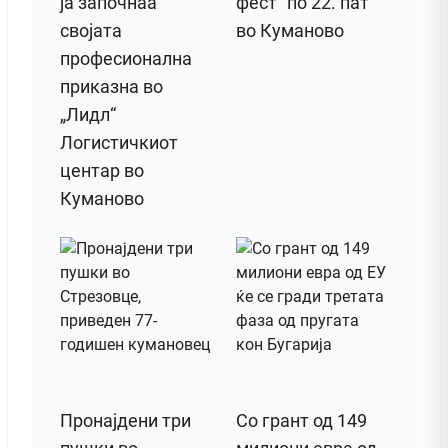
ја започнаа
фест“ по 22. пат
својата
во Куманово
професионална
приказна во
„Лидл“
Логистичкиот
центар во
Куманово
Пронајдени три
Со грант од 149