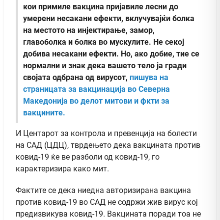
кои примиле вакцина пријавиле лесни до
умерени несакани ефекти, вклучувајќи болка
на местото на инјектирање, замор,
главоболка и болка во мускулите. Не секој
добива несакани ефекти. Но, ако добие, тие се
нормални и знак дека вашето тело ја гради
својата одбрана од вирусот,
пишува на
страницата за вакцинација во Северна
Македонија во делот митови и фкти за
вакцините.
И Центарот за контрола и превенција на болести
на САД (ЦДЦ), тврдењето дека вакцината против
ковид-19 ќе ве разболи од ковид-19, го
карактеризира како мит.
Фактите се дека ниедна авторизирана вакцина
против ковид-19 во САД не содржи жив вирус кој
предизвикува ковид-19. Вакцината поради тоа не