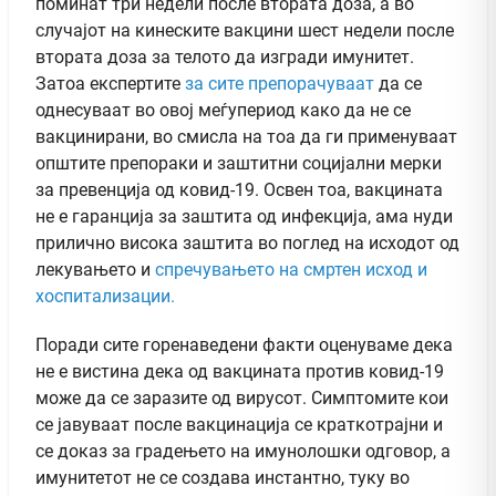
поминат три недели после втората доза, а во
случајот на кинеските вакцини шест недели после
втората доза за телото да изгради имунитет.
Затоа експертите
за сите препорачуваат
да се
однесуваат во овој меѓупериод како да не се
вакцинирани, во смисла на тоа да ги применуваат
општите препораки и заштитни социјални мерки
за превенција од ковид-19. Освен тоа, вакцината
не е гаранција за заштита од инфекција, ама нуди
прилично висока заштита во поглед на исходот од
лекувањето и
спречувањето на смртен исход и
хоспитализации.
Поради сите горенаведени факти оценуваме дека
не е вистина дека од вакцината против ковид-19
може да се заразите од вирусот. Симптомите кои
се јавуваат после вакцинација се краткотрајни и
се доказ за градењето на имунолошки одговор, а
имунитетот не се создава инстантно, туку во