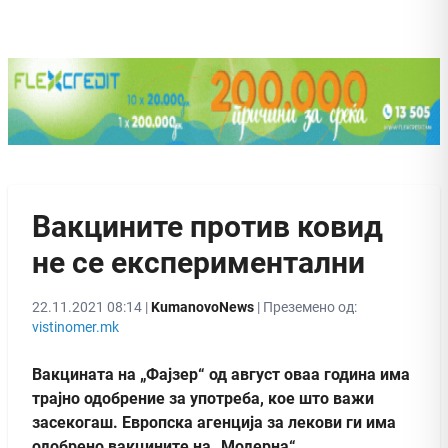
Вакцините против ковид
не се експериментални
22.11.2021 08:14 |
KumanovoNews
| Преземено од:
vistinomer.mk
Вакцината на „Фајзер“ од август оваа година има
трајно одобрение за употреба, кое што важи
засекогаш. Европска агенција за лекови ги има
одобрено вакцините на „Модерна“,