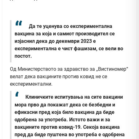
Да те уценува со експериментална
вакцина за која и самиот производител се
изјаснил дека до декември 2023 е
експериментална е чист фашизам, се вели во
постот.
Од Министерството за здравство за „Вистиномер“
велат дека вакцините против ковид не се
експериментални.
Клиничките испитувања на сите вакцини
мора прво да покажат дека се безбедни и
ефикасни пред која било вакцина да биде
одобрена за употреба. Истото важи и за
вакцините против ковид-19. Секоја вакцина
пред да биде пуштена во употреба е одобрена