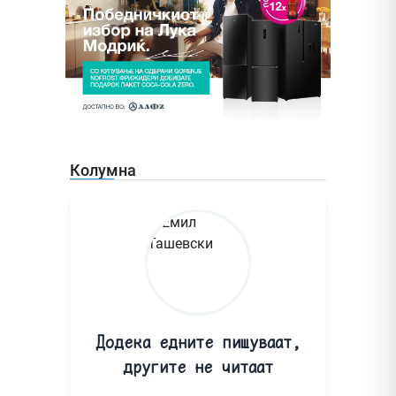
Колумна
Додека едните пишуваат,
другите не читаат