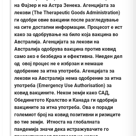
на Фајзер и на Астра Зенека. Агенцијата за
лекови (The Therapeutic Goods Administration)
ги одобри овие вакцини после разгледување
на сите достапни информации. Процесот е ист
како за одобрување на било која вакцина во
Австралија. Агенцијата за лекови на
Австралија одобрува вакцина против ковид
само ако е безбедна и ефективна. Ниеден дел
од овој процес не е избрзан и немаше
одобрение за итна употреба. Агенцијата за
лекови на Австралија нема одобрение за итна
употреба (Emergency Use Authorisation) за
ковид вакцините. Некои земји како САД,
Обединетото Кралство и Канада ги одобрија
вакцините за итна употреба. Ова е поради
големиот број на ковид позитивни и ризиците
во тие земји. Итноста на глобалната
пандемија значи дека истражувачите го