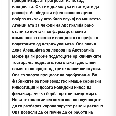
приоритизираат прогресот на ковид
вакцината. Ова им дозволува на земјите да
развијат безбедни и ефективни вакцини
побрзо отколку што било случај во минатото.
Агенцијата за лекови на Австралија рано
стапи во контакт со фармацевтските
компании за нивните вакцини и ги прифати
податоците од истражувањата. Ова значи
дека Агенцијата за лекови на Австралија
може да ги добие податоците од клиничките
тестирања веднаш штом станат достапни,
наместо на крајот од трите клинички студии.
Ова го забрза процесот на одобрување. Во
фабриките за производство имаше сериозни
инвестиции и досега невидени нивоа на
финансирање за борба против пандемијата.
Нови технологии им помогнаа на научниците
да го разберат коронавирусот рано и детално.
Ова дозволи да се почне да се работи на