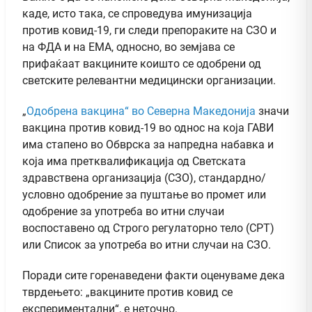
каде, исто така, се спроведува имунизација
против ковид-19, ги следи препораките на СЗО и
на ФДА и на ЕМА, односно, во земјава се
прифаќаат вакцините коишто се одобрени од
светските релевантни медицински организации.
„
Одобрена вакцина“ во Северна Македонија
значи
вакцина против ковид-19 во однос на која ГАВИ
има стапено во Обврска за напредна набавка и
која има претквалификација од Светската
здравствена организација (СЗО), стандардно/
условно одобрение за пуштање во промет или
одобрение за употреба во итни случаи
воспоставено од Строго регулаторно тело (СРТ)
или Список за употреба во итни случаи на СЗО.
Поради сите горенаведени факти оценуваме дека
тврдењето: „вакцините против ковид се
експериментални“, е неточно.