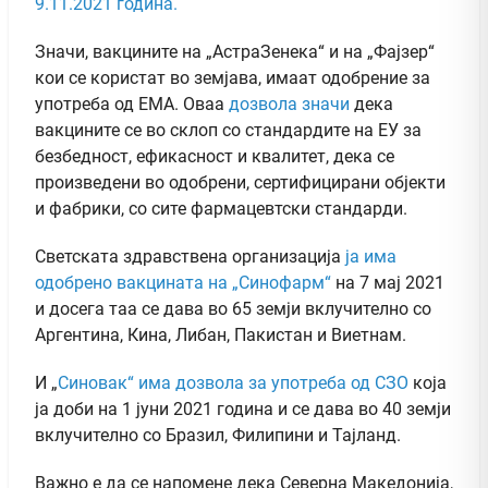
9.11.2021 година.
Значи, вакцините на „АстраЗенека“ и на „Фајзер“
кои се користат во земјава, имаат одобрение за
употреба од ЕМА. Оваа
дозвола значи
дека
вакцините се во склоп со стандардите на ЕУ за
безбедност, ефикасност и квалитет, дека се
произведени во одобрени, сертифицирани објекти
и фабрики, со сите фармацевтски стандарди.
Светската здравствена организација
ја има
одобрено вакцината на „Синофарм“
на 7 мај 2021
и досега таа се дава во 65 земји вклучително со
Аргентина, Кина, Либан, Пакистан и Виетнам.
И „
Синовак“ има дозвола за употреба од СЗО
која
ја доби на 1 јуни 2021 година и се дава во 40 земји
вклучително со Бразил, Филипини и Тајланд.
Важно е да се напомене дека Северна Македонија,