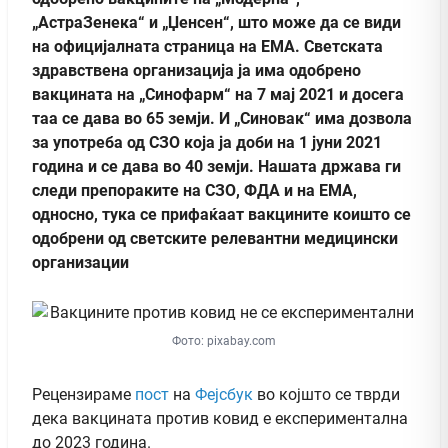
„АстраЗенека“ и „Џенсен“, што може да се види
на официјалната страница на ЕМА. Светската
здравствена организација ја има одобрено
вакцината на „Синофарм“ на 7 мај 2021 и досега
таа се дава во 65 земји. И „Синовак“ има дозвола
за употреба од СЗО која ја доби на 1 јуни 2021
година и се дава во 40 земји. Нашата држава ги
следи препораките на СЗО, ФДА и на ЕМА,
односно, тука се прифаќаат вакцините коишто се
одобрени од светските релевантни медицински
организации
Фото: pixabay.com
Рецензираме
пост
на
Фејсбук
во којшто се тврди
дека вакцината против ковид е експериментална
до 2023 година.