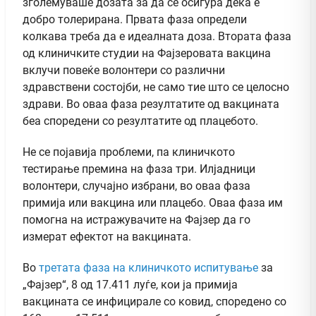
зголемуваше дозата за да се осигура дека е
добро толерирана. Првата фаза определи
колкава треба да е идеалната доза. Втората фаза
од клиничките студии на Фајзеровата вакцина
вклучи повеќе волонтери со различни
здравствени состојби, не само тие што се целосно
здрави. Во оваа фаза резултатите од вакцината
беа споредени со резултатите од плацебото.
Не се појавија проблеми, па клиничкото
тестирање премина на фаза три. Илјадници
волонтери, случајно избрани, во оваа фаза
примија или вакцина или плацебо. Оваа фаза им
помогна на истражувачите на Фајзер да го
измерат ефектот на вакцината.
Во
третата фаза на клиничкото испитување
за
„Фајзер“, 8 од 17.411 луѓе, кои ја примија
вакцината се инфицирале со ковид, споредено со