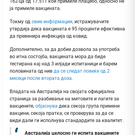
162-ца од 17.511 кои примиле плацебо, односно не
ја примиле вакцината.
Токму од
овие информации,
истражувачите
утврдија дека вакцината е 95 проценти ефективна
да превенира инфекција од ковид.
Дополнително, за да добие дозвола за употреба
во итна состојба, вакцината мора да биде
тестирана кај над 3 илјади испитаници и барем
половината од нив
да се следат повеќе од 2
месеци после втората доза.
Владата на Австралија на својата официјална
страница за разбивање на митовите и лагите за
вакцините,
објаснува
дека секоја група примени
вакцини, секоја пратка, се проверува за да се
види дали ги исполнува стандардите за квалитет.
Австралија целосно ги испита вакцините