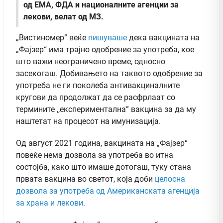
од ЕМА, ФДА и националните агенции за
лекови, велат од МЗ.
„Вистиномер“ веќе
пишуваше
дека вакцината на
„Фајзер“ има трајно одобрение за употреба, кое
што важи неограничено време, односно
засекогаш. Добивањето на таквото одобрение за
употреба не ги поколеба антивакциналните
кругови да продолжат да се расфрлаат со
термините ,,експериментална” вакцина за да му
наштетат на процесот на имунизација.
Од август 2021 година, вакцината на „Фајзер“
повеќе нема дозвола за употреба во итна
состојба, како што имаше дотогаш, туку стана
првата вакцина во светот, која доби
целосна
дозвола за употреба од Американската агенција
за храна и лекови.