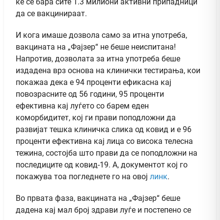
ќе се бара сите 1.3 милиони активни припадници
да се вакцинираат.
И кога имаше дозвола само за итна употреба,
вакцината на „Фајзер“ не беше неиспитана!
Напротив, дозволата за итна употреба беше
издадена врз основа на клинички тестирања, кои
покажаа дека е 94 проценти ефикасна кај
повозрасните од 56 години, 95 проценти
ефективна кај луѓето со барем еден
коморбидитет, кој ги прави поподложни да
развијат тешка клиничка слика од ковид и е 96
проценти ефективна кај лица со висока телесна
тежина, состојба што прави да се поподложни на
последиците од ковид-19. А, документот кој го
покажува тоа погледнете го на овој
линк
.
Во првата фаза, вакцината на „Фајзер“ беше
дадена кај мал број здрави луѓе и постепено се