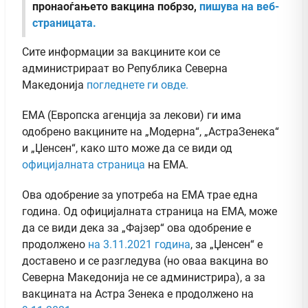
пронаоѓањето вакцина побрзо,
пишува на веб-
страницата.
Сите информации за вакцините кои се
администрираат во Република Северна
Македонија
погледнете ги овде.
ЕМА (Европска агенција за лекови) ги има
одобрено вакцините на „Модерна“, „АстраЗенека“
и „Џенсен“, како што може да се види од
официјалната страница
на ЕМА.
Ова одобрение за употреба на ЕМА трае една
година. Од официјалната страница на ЕМА, може
да се види дека за „Фајзер“ ова одобрение е
продолжено
на 3.11.2021 година
, за „Џенсен“ е
доставено и се разгледува (но оваа вакцина во
Северна Македонија не се администрира), а за
вакцината на Астра Зенека е продолжено на