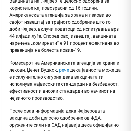
Вакцината на „Фајзер“ е целосно одобрена за
користење кај повозрасни од 16 години.
Американската агенција за храна и лекови во
својот извештај за трајното одобрение што го
доби Фајзер, вклучи податоци од испитувања врз
44 илјади луѓе. Според овој извештај, вакцината
наречена „комирнати“ е 91 процент ефективна во
превенција на болеста ковид-19.
Комесарот на Американската агенција за храна и
лекови, Џенет Вудкок,
рече
дека јавноста може да
е исклучително сигурна дека вакцината ги
исполнува највисоките стандарди на безбедност,
ефективност и високи стандарди во начинот на
нејзиното производство.
После оваа информација дека Фајзеровата
вакцина доби целосно одобрение од ФДА,
оружените сили на САД најавија дека официјално