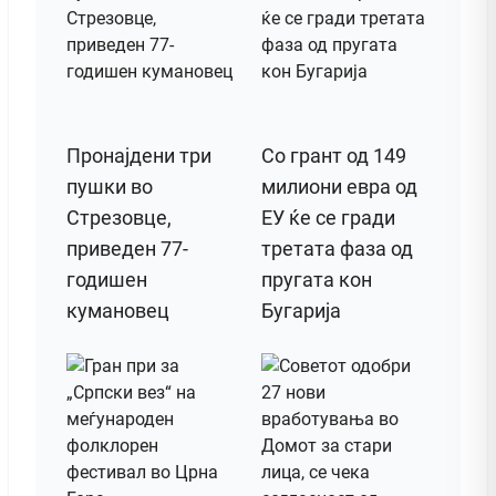
Пронајдени три
Со грант од 149
пушки во
милиони евра од
Стрезовце,
ЕУ ќе се гради
приведен 77-
третата фаза од
годишен
пругата кон
кумановец
Бугарија