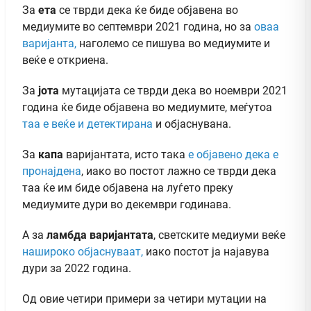
За
ета
се тврди дека ќе биде објавена во
медиумите во септември 2021 година, но за
оваа
варијанта,
наголемо се пишува во медиумите и
веќе е откриена.
За
јота
мутацијата се тврди дека во ноември 2021
година ќе биде објавена во медиумите, меѓутоа
таа е веќе и детектирана
и објаснувана.
За
капа
варијантата, исто така
е објавено дека е
пронајдена
,
иако во постот лажно се тврди дека
таа ќе им биде објавена на луѓето преку
медиумите дури во декември годинава.
А за
ламбда варијантата
,
светските медиуми веќе
нашироко објаснуваат,
иако постот ја најавува
дури за 2022 година.
Од овие четири примери за четири мутации на