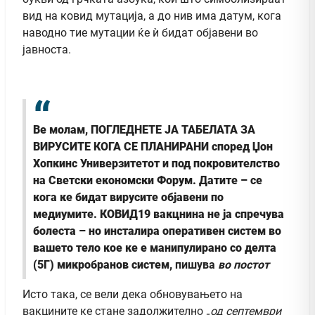
вид на ковид мутација, а до нив има датум, кога
наводно тие мутации ќе ѝ бидат објавени во
јавноста.
Ве молам, ПОГЛЕДНЕТЕ ЈА ТАБЕЛАТА ЗА
ВИРУСИТЕ КОГА СЕ ПЛАНИРАНИ според Џон
Хопкинс Универзитетот и под покровителство
на Светски економски Форум. Датите – се
кога ке бидат вирусите објавени по
медиумите.
КОВИД19 вакцнина не ја спречува
болеста – но инсталира оперативен систем во
вашето тело кое ке е манипулирано со делта
(5Г) микробранов систем,
пишува
во постот
Исто така, се вели дека обновувањето на
вакцините ке стане задолжително „
од септември