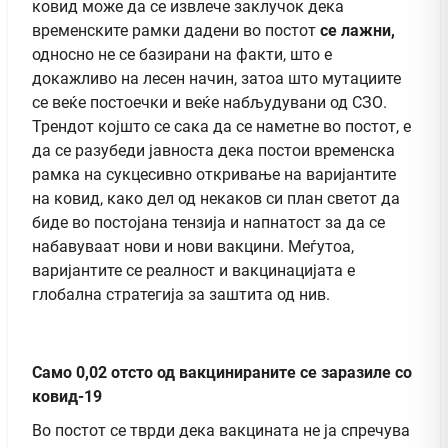
ковид може да се извлече заклучок дека
временските рамки дадени во постот
се лажни,
односно не се базирани на факти, што е
докажливо на лесен начин, затоа што мутациите
се веќе постоечки и веќе набљудувани од СЗО.
Трендот којшто се сака да се наметне во постот, е
да се разубеди јавноста дека постои временска
рамка на сукцесивно откривање на варијантите
на ковид, како дел од некаков си план светот да
биде во постојана тензија и напнатост за да се
набавуваат нови и нови вакцини.
Меѓутоа,
варијантите се реалност и вакцинацијата е
глобална стратегија за заштита од нив.
Само 0,02 отсто од вакцинираните се заразиле со
ковид-19
Во постот се тврди дека вакцината не ја спречува