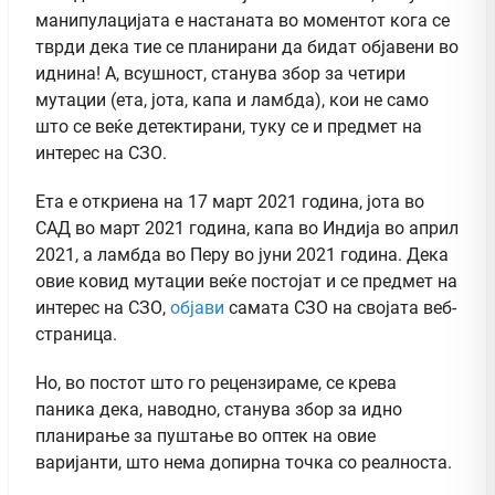
манипулацијата е настаната во моментот кога се
тврди дека тие се планирани да бидат објавени во
иднина! А, всушност, станува збор за четири
мутации (ета, јота, капа и ламбда), кои не само
што се веќе детектирани, туку се и предмет на
интерес на СЗО.
Ета е откриена на 17 март 2021 година, јота во
САД во март 2021 година, капа во Индија во април
2021, а ламбда во Перу во јуни 2021 година. Дека
овие ковид мутации веќе постојат и се предмет на
интерес на СЗО,
објави
самата СЗО на својата веб-
страница.
Но, во постот што го рецензираме, се крева
паника дека, наводно, станува збор за
идно
планирање за пуштање во оптек на овие
варијанти,
што нема допирна точка со реалноста.