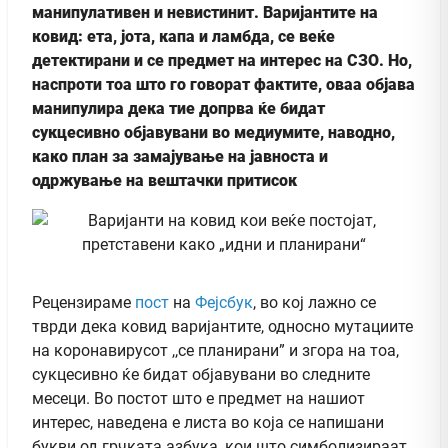
мaнипулативен и невистинит. Варијантите на
ковид:
ета, јота, капа и ламбда, се веќе
детектирани и се предмет на интерес на СЗО. Но,
наспроти тоа што го говорат фактите, оваа објава
манипулира дека тие допрва
ќе бидат
сукцесивно објавувани во медиумите, наводно,
како план за замајување на јавноста и
одржување на вештачки притисок
Рецензираме
пост
на
Фејсбук
, во кој лажно се
тврди дека ковид варијантите, односно мутациите
на коронавирусот ,,се планирани” и згора на тоа,
сукцесивно ќе бидат објавувани во следните
месеци. Во постот што е предмет на нашиот
интерес, наведена е листа во која се напишани
букви од грчката азбука, кои што симболизираат