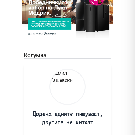
Колумна
Додека едните пишуваат,
другите не читаат