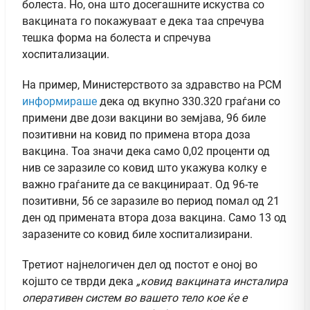
болеста. Но, она што досегашните искуства со
вакцината го покажуваат е дека таа спречува
тешка форма на болеста и спречува
хоспитализации.
На пример, Министерството за здравство на РСМ
информираше
дека од вкупно 330.320 граѓани со
примени две дози вакцини во земјава, 96 биле
позитивни на ковид по примена втора доза
вакцина. Тоа значи дека само 0,02 проценти од
нив се заразиле со ковид што укажува колку е
важно граѓаните да се вакцинираат. Од 96-те
позитивни, 56 се заразиле во период помал од 21
ден од примената втора доза вакцина. Само 13 од
заразените со ковид биле хоспитализирани.
Третиот најнелогичен дел од постот е оној во
којшто се тврди дека
„ковид вакцината инсталира
оперативен систем во вашето тело кое ќе е