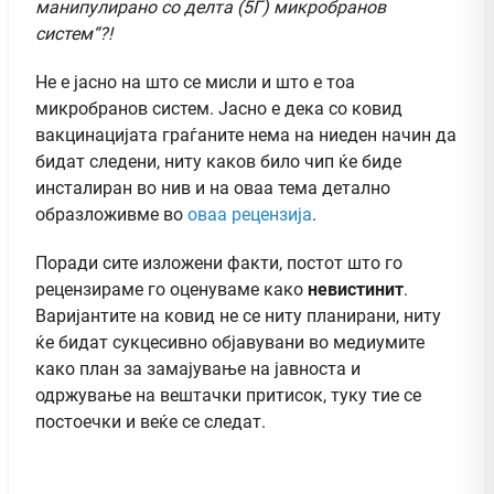
манипулирано со делта (5Г) микробранов
систем“?!
Не е јасно на што се мисли и што е тоа
микробранов систем. Јасно е дека со ковид
вакцинацијата граѓаните нема на ниеден начин да
бидат следени, ниту каков било чип ќе биде
инсталиран во нив и на оваа тема детално
образложивме во
оваа рецензија
.
Поради сите изложени факти, постот што го
рецензираме го оценуваме како
невистинит
.
Варијантите на ковид не се ниту планирани, ниту
ќе бидат сукцесивно објавувани во медиумите
како план за замајување на јавноста и
одржување на вештачки притисок, туку тие се
постоечки и веќе се следат.