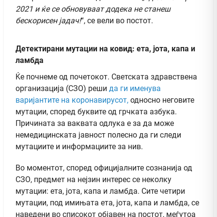
2021 и ќе се обновуваат додека не станеш
бескорисен јадач!
“, се вели во постот
.
Детектирани мутации на ковид: ета, јота, капа и
ламбда
Ќе почнеме од почетокот. Светската здравствена
организација (СЗО) реши
да ги именува
варијантите на коронавирусот,
односно неговите
мутации, според буквите од грчката азбука.
Причината за ваквата одлука е за да може
немедицинската јавност полесно да ги следи
мутациите и информациите за нив.
Во моментот, според официјалните сознанија од
СЗО, предмет на нејзин интерес се неколку
мутации: ета, јота, капа и ламбда. Сите четири
мутации, под имињата ета, јота, капа и ламбда, се
наведени во списокот објавен на постот, меѓутоа