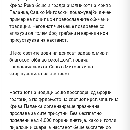
Крива Река беше и градоначалникот на Крива
Паланка, Сашко Митовски, покажувајќи личен
пример на почит кон православните обичаи и
традиции. Неговиот чин беше поздравен со
аплаузи од голем број граѓани и верници кои
присуствуваа на настанот.
„Нека светите води ни донесат здравје, мир и
благосостојба во секој дом“, порача
градоначалникот Сашко Митовски по
завршувањето на настанот.
Настанот на Водици беше проследен од бројни
граѓани, а по фрлањето на светиот крст, Општина
Крива Паланка организираше празнична
прослава за сите присутни. Беа бесплатно
поделени над 4.000 порции пивтија, како и топли
пијалоци и скара, а настанот беше збогатен со