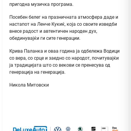
пригодна музичка програма.
Посебен белег на празничната атмосфера даде и
настапот на Ленче Кукиќ, која со своите изведби
внесе радост и автентичен народен дух,
обединувајќи ги сите генерации.
Крива Паланка и оваа година ја одбележа Водици
со вера, со срце и заедно со народот, почитувајќи
ја традицијата што со векови се пренесува од
генерација на генерација.
Никола Митовски