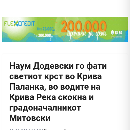
Наум Додевски го фати
светиот крст во Крива
Паланка, во водите на
Крива Река скокна и
градоначалникот
Митовски