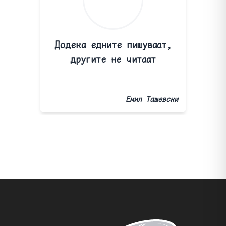
Додека едните пишуваат,
другите не читаат
Емил Ташевски