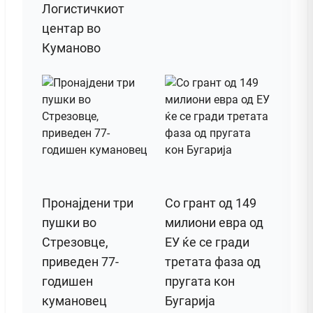
Логистичкиот
центар во
Куманово
Пронајдени три
Со грант од 149
пушки во
милиони евра од
Стрезовце,
ЕУ ќе се гради
приведен 77-
третата фаза од
годишен
пругата кон
кумановец
Бугарија