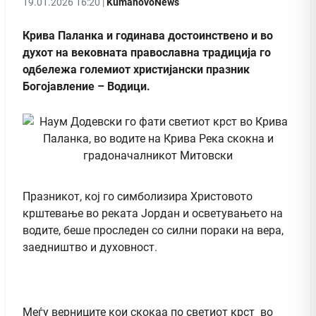
19.01.2026 16:20 |
KumanovoNews
Крива Паланка и годинава достоинствено и во
духот на вековната православна традиција го
одбележа големиот христијански празник
Богојавление – Водици.
Празникот, кој го симболизира Христовото
крштевање во реката Јордан и осветувањето на
водите, беше проследен со силни пораки на вера,
заедништво и духовност.
Меѓу верниците кои скокаа по светиот крст во