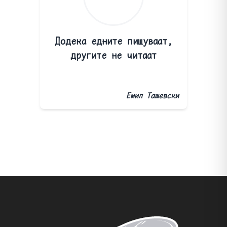
Додека едните пишуваат,
другите не читаат
Емил Ташевски