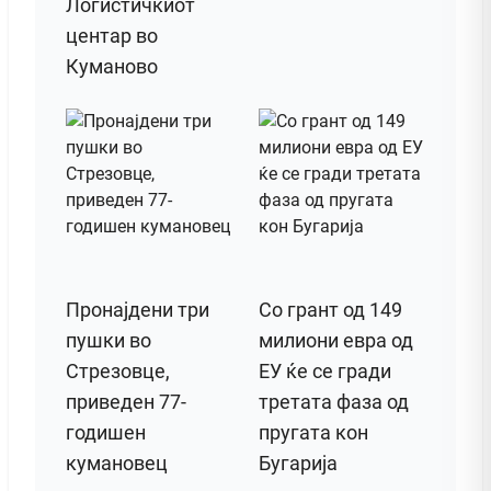
Логистичкиот
центар во
Куманово
Пронајдени три
Со грант од 149
пушки во
милиони евра од
Стрезовце,
ЕУ ќе се гради
приведен 77-
третата фаза од
годишен
пругата кон
кумановец
Бугарија