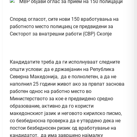
Според огласот, сите нови 150 вработувања на
работното место полицаец се предвидени за
Секторот за внатрешни работи (СВР) Скопје
Кандидатите треба да ги исполнуваат следните
општи услови: да е државјанин на Република
Северна Македонија, да е полнолетен, а да не
наполнил 25 години живот ако за првпат заснова
работен однос на работно место во
Министерството за кое е предвидено средно
образование, активно да го користи
македонскиот јазик и неговото кирилско писмо,
со безбедносна проверка да е утврдено дека не
постои безбедносен ризик од вработување на
кандидатот, да има завршено најмалку