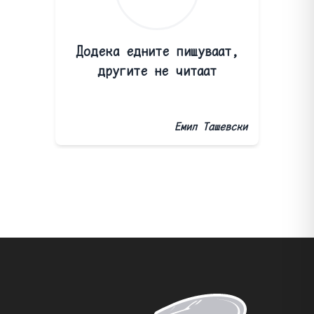
Додека едните пишуваат,
другите не читаат
Емил Ташевски