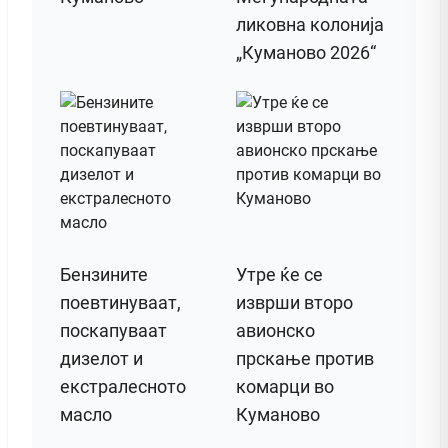
ликовна колонија
„Куманово 2026“
Бензините
Утре ќе се
поевтинуваат,
изврши второ
поскапуваат
авионско
дизелот и
прскање против
екстралесното
комарци во
масло
Куманово