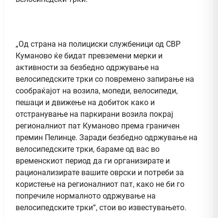
„Од страна на полициски службеници од СВР
Куманово ќе бидат превземени мерки и
активности за безбедно одржување на
велосипедските трки со повремено запирање на
сообраќајот на возила, мопеди, велосипеди,
пешаци и движење на добиток како и
отстранување на паркирани возила покрај
регионалниот пат Куманово према граничен
премин Пелинце. Заради безбедно одржување на
велосипедските трки, бараме од вас во
временскиот период да ги организирате и
рационализирате вашите оврски и потреби за
користење на регионалниот пат, како не би го
попречиле нормалното одржување на
велосипедските трки“, стои во известувањето.