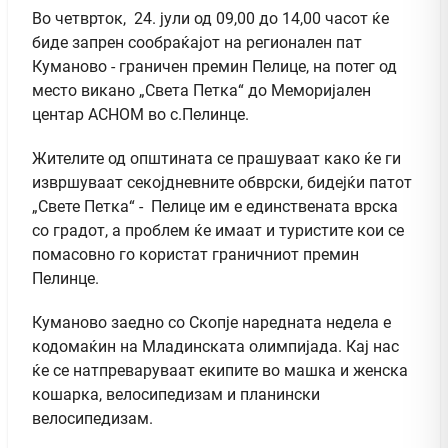
Во четврток, 24. јули од 09,00 до 14,00 часот ќе
биде запрен сообраќајот на регионален пат
Куманово - граничен премин Пелице, на потег од
место викано „Света Петка“ до Меморијален
центар АСНОМ во с.Пелинце.
Жителите од општината се прашуваат како ќе ги
извршуваат секојдневните обврски, бидејќи патот
„Свете Петка“ - Пелице им е единствената врска
со градот, а проблем ќе имаат и туристите кои се
помасовно го користат граничниот премин
Пелинце.
Куманово заедно со Скопје наредната недела е
кодомаќин на Младинската олимпијада. Кај нас
ќе се натпреваруваат екипите во машка и женска
кошарка, велосипедизам и планински
велосипедизам.