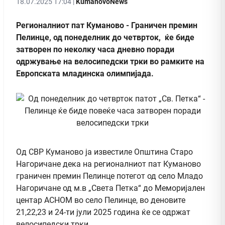
18.07.2025 17:04 |
KumanovoNews
Регионалниот пат Куманово - Граничен премин
Пелинце, од понеделник до четврток, ќе биде
затворен по неколку часа дневно поради
одржување на велосипедски трки во рамките на
Европската младинска олимпијада.
Од СВР Куманово ја известиле Општина Старо
Нагоричане дека на регионалниот пат Куманово
граничен премин Пелинце потегот од село Младо
Нагоричане од м.в „Света Петка“ до Меморијален
центар АСНОМ во село Пелинце, во деновите
21,22,23 и 24-ти јули 2025 година ќе се одржат
велосипедски трки.