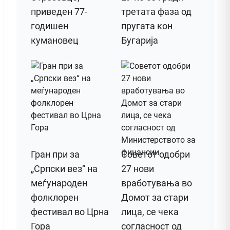
приведен 77-
третата фаза од
годишен
пругата кон
кумановец
Бугарија
Гран при за
Советот одобри
„Српски вез“ на
27 нови
меѓународен
вработувања во
фолклорен
Домот за стари
фестивал во Црна
лица, се чека
Гора
согласност од