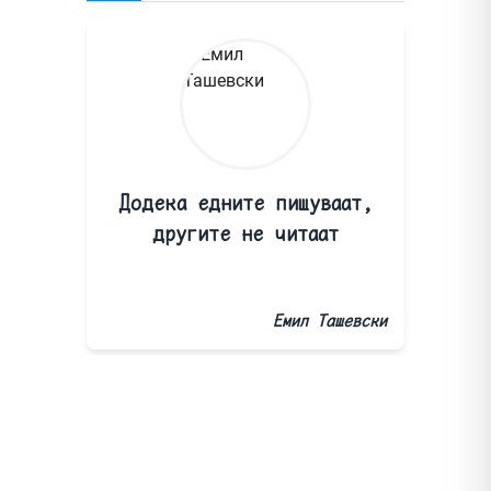
Додека едните пишуваат,
другите не читаат
Емил Ташевски