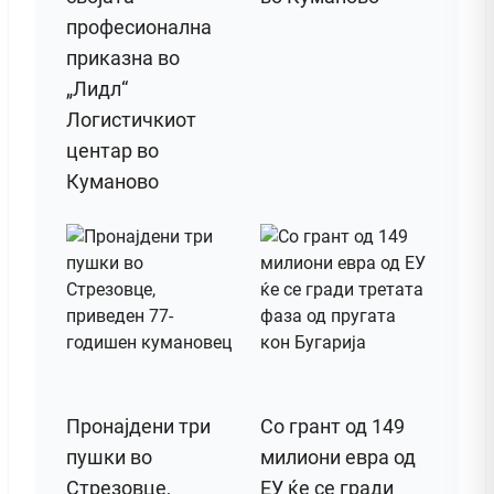
професионална
приказна во
„Лидл“
Логистичкиот
центар во
Куманово
Пронајдени три
Со грант од 149
пушки во
милиони евра од
Стрезовце,
ЕУ ќе се гради