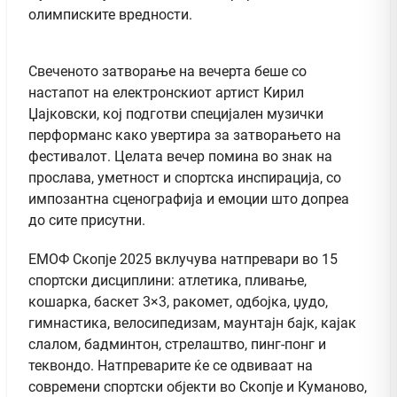
олимписките вредности.
Свеченото затворање на вечерта беше со
настапот на електронскиот артист Кирил
Џајковски, кој подготви специјален музички
перформанс како увертира за затворањето на
фестивалот. Целата вечер помина во знак на
прослава, уметност и спортска инспирација, со
импозантна сценографија и емоции што допреа
до сите присутни.
ЕМОФ Скопје 2025 вклучува натпревари во 15
спортски дисциплини: атлетика, пливање,
кошарка, баскет 3×3, ракомет, одбојка, џудо,
гимнастика, велосипедизам, маунтајн бајк, кајак
слалом, бадминтон, стрелаштво, пинг-понг и
теквондо. Натпреварите ќе се одвиваат на
современи спортски објекти во Скопје и Куманово,