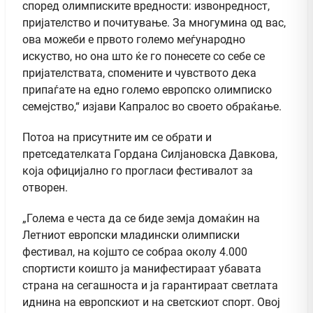
според олимписките вредности: извонредност,
пријателство и почитување. За многумина од вас,
ова можеби е првото големо меѓународно
искуство, но она што ќе го понесете со себе се
пријателствата, спомените и чувството дека
припаѓате на едно големо европско олимписко
семејство,“ изјави Капралос во своето обраќање.
Потоа на присутните им се обрати и
претседателката Гордана Силјановска Давкова,
која официјално го прогласи фестивалот за
отворен.
„Голема е честа да се биде земја домаќин на
Летниот европски младински олимписки
фестивал, на којшто се собраа околу 4.000
спортисти коишто ја манифестираат убавата
страна на сегашноста и ја гарантираат светлата
иднина на европскиот и на светскиот спорт. Овој