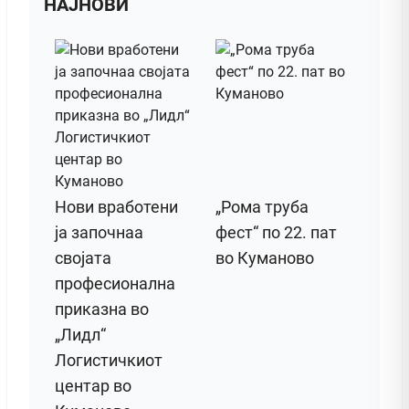
НАЈНОВИ
Нови вработени
„Рома труба
ја започнаа
фест“ по 22. пат
својата
во Куманово
професионална
приказна во
„Лидл“
Логистичкиот
центар во