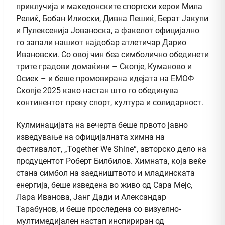
приклучија и македонските спортски херои Мила
Релиќ, Бобан Илиоски, Дивна Пешиќ, Берат Јакупи
и Пулексенија Јованоска, а факелот официјално
го запали нашиот најдобар атлетичар Дарио
Ивановски. Со овој чин беа симболично обединети
трите градови домаќини – Скопје, Куманово и
Осиек – и беше промовирана идејата на ЕМОФ
Скопје 2025 како настан што го обединува
континентот преку спорт, култура и солидарност.
Кулминацијата на вечерта беше првото јавно
изведување на официјалната химна на
фестивалот, „Together We Shine“, авторско дело на
продуцентот Роберт Билбилов. Химната, која веќе
стана симбол на заедништвото и младинската
енергија, беше изведена во живо од Сара Мејс,
Лара Иванова, Јанг Дади и Александар
Тарабунов, и беше проследена со визуелно-
мултимедијален настап инспириран од