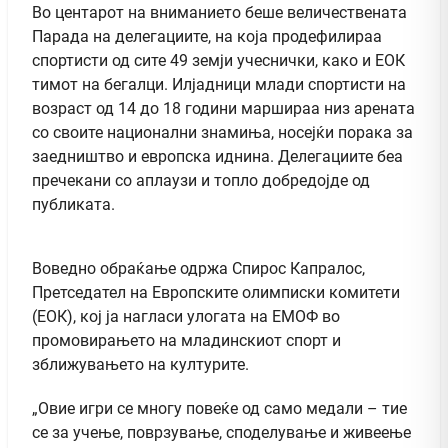
Во центарот на вниманието беше величествената
Парада на делегациите, на која продефилираа
спортисти од сите 49 земји учеснички, како и ЕОК
тимот на бегалци. Илјадници млади спортисти на
возраст од 14 до 18 години маршираа низ арената
со своите национални знамиња, носејќи порака за
заедништво и европска иднина. Делегациите беа
пречекани со аплаузи и топло добредојде од
публиката.
Воведно обраќање одржа Спирос Капралос,
Претседател на Европските олимписки комитети
(ЕОК), кој ја нагласи улогата на ЕМОФ во
промовирањето на младинскиот спорт и
зближувањето на културите.
„Овие игри се многу повеќе од само медали – тие
се за учење, поврзување, споделување и живеење