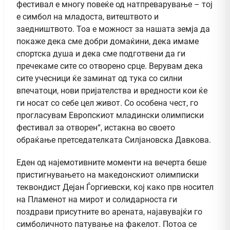
фестивал е многу повеќе од натпреварување – тој
е симбол на младоста, витештвото и
заедништвото. Тоа е можност за нашата земја да
покаже дека сме добри домаќини, дека имаме
спортска душа и дека сме подготвени да ги
пречекаме сите со отворено срце. Верувам дека
сите учесници ќе заминат од тука со силни
впечатоци, нови пријателства и вредности кои ќе
ги носат со себе цел живот. Со особена чест, го
прогласувам Европскиот младински олимписки
фестивал за отворен“, истакна во своето
обраќање претседателката Силјановска Давкова.
Еден од најемотивните моменти на вечерта беше
пристигнувањето на македонскиот олимписки
теквондист Дејан Ѓоргиевски, кој како прв носител
на Пламенот на мирот и солидарноста ги
поздрави присутните во арената, најавувајќи го
симболичното патување на факелот. Потоа се