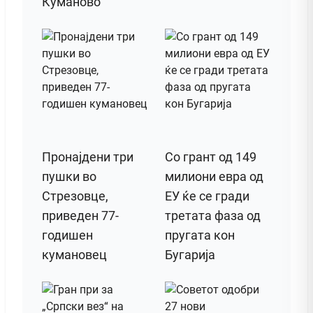
Куманово
Пронајдени три
Со грант од 149
пушки во
милиони евра од
Стрезовце,
ЕУ ќе се гради
приведен 77-
третата фаза од
годишен
пругата кон
кумановец
Бугарија