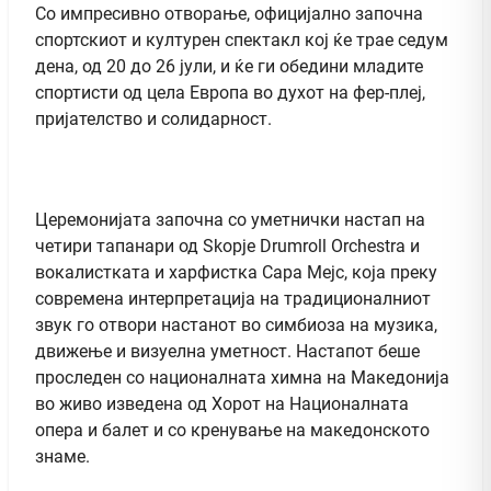
Со импресивно отворање, официјално започна
спортскиот и културен спектакл кој ќе трае седум
дена, од 20 до 26 јули, и ќе ги обедини младите
спортисти од цела Европа во духот на фер-плеј,
пријателство и солидарност.
Церемонијата започна со уметнички настап на
четири тапанари од Skopje Drumroll Orchestra и
вокалистката и харфистка Сара Мејс, која преку
современа интерпретација на традиционалниот
звук го отвори настанот во симбиоза на музика,
движење и визуелна уметност. Настапот беше
проследен со националната химна на Македонија
во живо изведена од Хорот на Националната
опера и балет и со кренување на македонското
знаме.