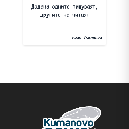
Додека едните пишуваат,
другите не читаат
Емил Ташевски