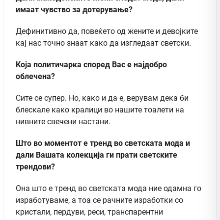
имаат чувство за дотерување?
Дефинитивно да, повеќето од жените и девојките
кај нас точно знаат како да изгледаат светски.
Која политичарка според Вас е најдобро
облечена?
Сите се супер. Но, како и да е, верувам дека би
блескале како кралици во нашите тоалети на
нивните свечени настани.
Што во моментот е тренд во светската мода и
дали Вашата колекција ги прати светските
трендови?
Она што е тренд во светската мода ние одамна го
изработуваме, а тоа се рачните изработки со
кристали, пердуви, реси, транспарентни