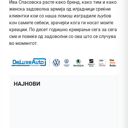
Ива Спасовска расте како бренд, како тим и како
женска задоволна армија од илјадници среќни
клиентки кои со наша помош изградиле љубов
кон самите себеси, зрачејќи кога ги носат моите
креации. По десет годишно креирање сега за сега
сме и повеќе од задоволни со ова што се случува
во моментот.
НАЈНОВИ