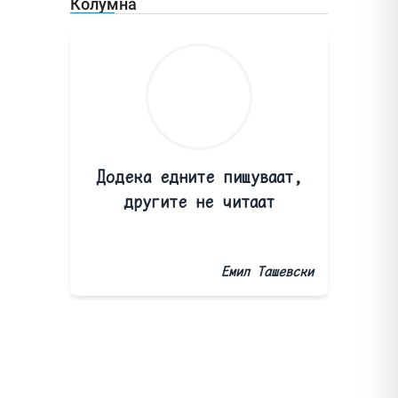
Колумна
Додека едните пишуваат,
другите не читаат
Емил Ташевски