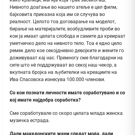
Нивното доаѓање во нашето атеље е цел филм,
бајковита приказна која им се случува во
реалност. Целото тоа договарање на моделот,
бирање на материјалите, возбудливите проби во
кои ја имаат целата слобода и самите да креираат
уметничко дело на нивното тело. Тоа е едно цело
ремек дело кое секојдневно девојките и жените го
доживуваат кај нас. Премногу сме благодарни на
сите што нè поддржуваат во секој наш чекор, а
вкупната бројка на љубителки на креациите на
Ива Спасовска изнесува 100.000 членови.
Со кои познати личности имате соработувано и со
кој имате најдобра соработка?
Сме соработувале со скоро целата млада женска
музичка естрада.
Дали македонските жени следат мода, дали