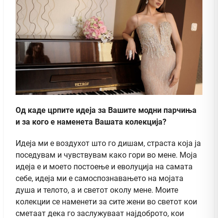
Од каде црпите идеја за Вашите модни парчиња
и за кого е наменета Вашата колекција?
Идеја ми е воздухот што го дишам, страста која ја
поседувам и чувствувам како гори во мене. Моја
идеја е и моето постоење и еволуција на самата
себе, идеја ми е самоспознавањето на мојата
душа и телото, а и светот околу мене. Моите
колекции се наменети за сите жени во светот кои
сметаат дека го заслужуваат најдоброто, кои