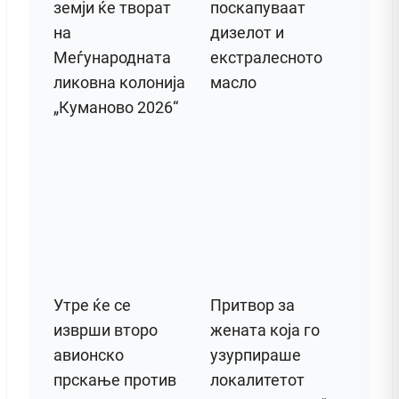
земји ќе творат
поскапуваат
на
дизелот и
Меѓународната
екстралесното
ликовна колонија
масло
„Куманово 2026“
Утре ќе се
Притвор за
изврши второ
жената која го
авионско
узурпираше
прскање против
локалитетот