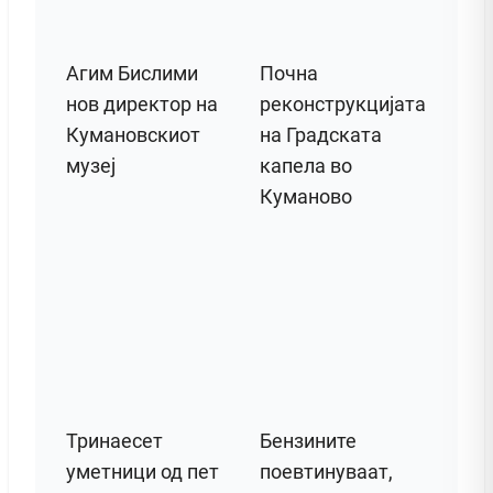
Агим Бислими
Почна
нов директор на
реконструкцијата
Кумановскиот
на Градската
музеј
капела во
Куманово
Тринаесет
Бензините
уметници од пет
поевтинуваат,