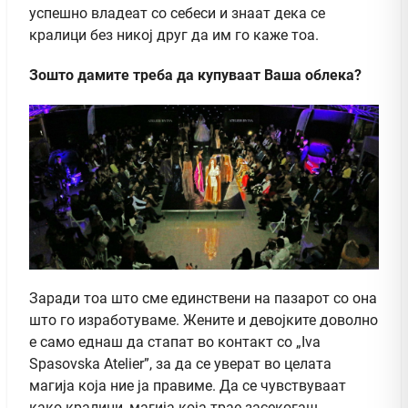
успешно владеат со себеси и знаат дека се
кралици без никој друг да им го каже тоа.
Зошто дамите треба да купуваат Ваша облека?
Заради тоа што сме единствени на пазарот со она
што го изработуваме. Жените и девојките доволно
е само еднаш да стапат во контакт со „Iva
Spasovska Atelier”, за да се уверат во целата
магија која ние ја правиме. Да се чувствуваат
како кралици, магија која трае засекогаш.