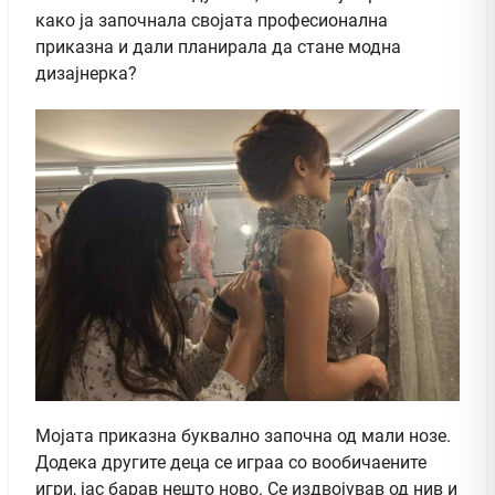
како ја започнала својата професионална
приказна и дали планирала да стане модна
дизајнерка?
Мојата приказна буквално започна од мали нозе.
Додека другите деца се играа со вообичаените
игри, јас барав нешто ново. Се издвојував од нив и