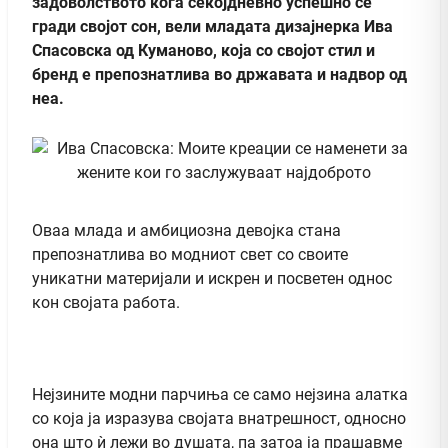
задоволството кога секојдневно успешно се
гради својот сон, вели младата дизајнерка Ива
Спасовска од Куманово, која со својот стил и
бренд е препознатлива во државата и надвор од
неа.
Оваа млада и амбициозна девојка стана
препознатлива во модниот свет со своите
уникатни материјали и искрен и посветен однос
кон својата работа.
Нејзините модни парчиња се само нејзина алатка
со која ја изразува својата внатрешност, односно
она што ѝ лежи во душата, па затоа ја прашавме