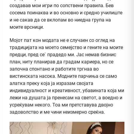
создавав мои игри по сопствени правила. Бев
сосема поинаква и во основно и средно училиште
и не сакав да се вклопам во ниедна група на
моите врсници.
Мојот пат кон модата не е случаен со оглед на
традицијата на моето семејство и гените на моите
предци, пред се` прадедо ми. Јас немав бизнис
план, ниту планирав да градам кариера, но се
започна спонтано и работите тргнаа во
вистинската насока. Модните парчиња се само
алатка преку која ја изразам својата
индивидуалност и креативност, убавината која ми
лежи на душата ја пренесам на светот, а воедно и
усреќувам некого. Тоа ми претставува двојно
задоволство и ме чини неизмерно среќна.