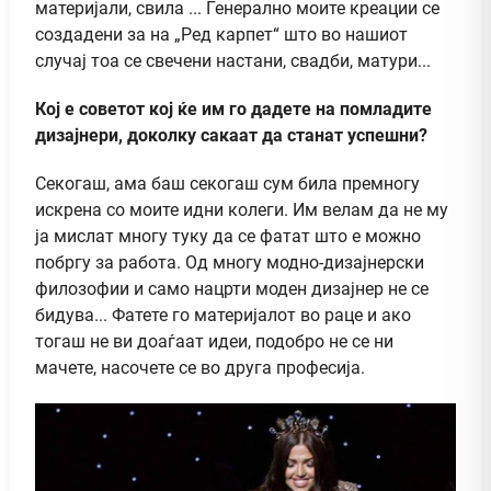
материјали, свила ... Генерално моите креации се
создадени за на „Ред карпет“ што во нашиот
случај тоа се свечени настани, свадби, матури...
Кој е советот кој ќе им го дадете на помладите
дизајнери, доколку сакаат да станат успешни?
Секогаш, ама баш секогаш сум била премногу
искрена со моите идни колеги. Им велам да не му
ја мислат многу туку да се фатат што е можно
побргу за работа. Од многу модно-дизајнерски
филозофии и само нацрти моден дизајнер не се
бидува... Фатете го материјалот во раце и ако
тогаш не ви доаѓаат идеи, подобро не се ни
мачете, насочете се во друга професија.