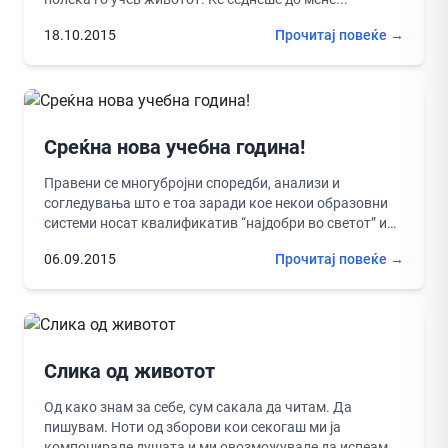
18.10.2015
Прочитај повеќе →
Среќна нова учебна година!
Правени се многубројни споредби, анализи и
согледувања што е тоа заради кое некои образовни
системи носат квалификатив “најдобри во светот” и
од кои причини ние...
06.09.2015
Прочитај повеќе →
Слика од животот
Од како знам за себе, сум сакала да читам. Да
пишувам. Ноти од зборови кои секогаш ми ја
компонирале душата и ми овозможувале да испеам...