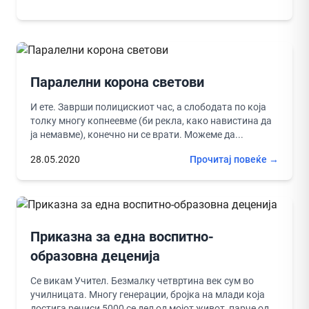
Паралелни корона светови
И ете. Заврши полицискиот час, а слободата по која
толку многу копнеевме (би рекла, како навистина да
ја немавме), конечно ни се врати. Можеме да...
28.05.2020
Прочитај повеќе →
Приказна за една воспитно-
образовна деценија
Се викам Учител. Безмалку четвртина век сум во
училницата. Многу генерации, бројка на млади која
достига речиси 5000 се дел од мојот живот, парче од...