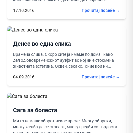
општествена...
17.10.2016
Прочитај повеќе →
Денес во една слика
Врамена слика. Скоро сите ја имаме по дома, како
дел од ововременскиот аутфит во кој ни е стокмена
животната естетика. Освен, секако, оние кои ни...
04.09.2016
Прочитај повеќе →
Сага за болеста
Ми го немаше зборот некое време. Многу обврски,
многу желба да се стасаат, многу средби со тврдоста
на ѕидот, многу напор да се најдам каде...