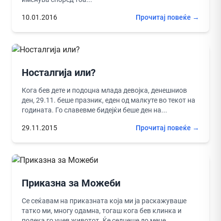
10.01.2016
Прочитај повеќе →
Носталгија или?
Кога бев дете и подоцна млада девојка, денешниов
ден, 29.11. беше празник, еден од малкуте во текот на
годината. Го славевме бидејќи беше ден на...
29.11.2015
Прочитај повеќе →
Приказна за Можеби
Се сеќавам на приказната која ми ја раскажуваше
татко ми, многу одамна, тогаш кога бев клинка и
полека го учев животот. Ќе седнеше до мене...