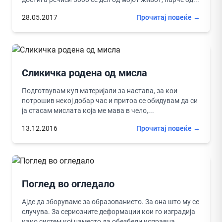
28.05.2017
Прочитај повеќе →
Сликичкa родена од мисла
Подготвувам куп материјали за настава, за кои
потрошив некој добар час и притоа се обидувам да си
ја стасам мислата која ме мава в чело,...
13.12.2016
Прочитај повеќе →
Поглед во огледало
Ајде да зборуваме за образованието. За она што му се
случува. За сериозните деформации кои го изградија
како систем кој наместо да обезбеди исправна