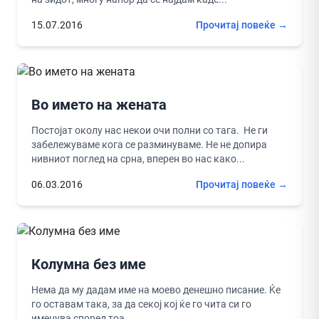
15.07.2016
Прочитај повеќе →
Во името на жената
Постојат околу нас некои очи полни со тага. Не ги
забележуваме кога се разминуваме. Не не допира
нивниот поглед на срна, вперен во нас како...
06.03.2016
Прочитај повеќе →
Колумна без име
Нема да му дадам име на моево денешно писание. Ќе
го оставам така, за да секој кој ќе го чита си го
именува според тоа...