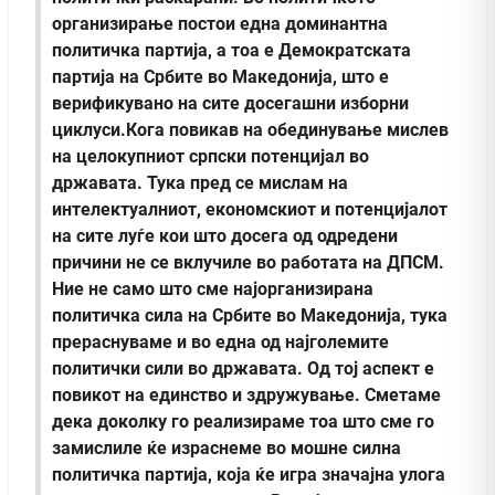
организирање постои една доминантна
политичка партија, а тоа е Демократската
партија на Србите во Македонија, што е
верификувано на сите досегашни изборни
циклуси.Кога повикав на обединување мислев
на целокупниот српски потенцијал во
државата. Тука пред се мислам на
интелектуалниот, економскиот и потенцијалот
на сите луѓе кои што досега од одредени
причини не се вклучиле во работата на ДПСМ.
Ние не само што сме најорганизирана
политичка сила на Србите во Македонија, тука
прераснуваме и во една од најголемите
политички сили во државата. Од тој аспект е
повикот на единство и здружување. Сметаме
дека доколку го реализираме тоа што сме го
замислиле ќе израснеме во мошне силна
политичка партија, која ќе игра значајна улога