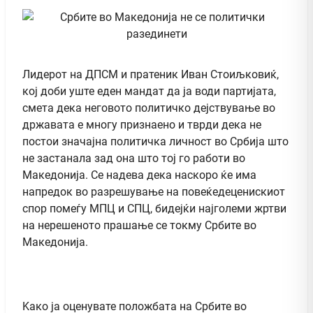
Лидерот на ДПСМ и пратеник Иван Стоиљковиќ,
кој доби уште еден мандат да ја води партијата,
смета дека неговото политичко дејствување во
државата е многу признаено и тврди дека не
постои значајна политичка личност во Србија што
не застанала зад она што тој го работи во
Македонија. Се надева дека наскоро ќе има
напредок во разрешување на повеќедеценискиот
спор помеѓу МПЦ и СПЦ, бидејќи најголеми жртви
на нерешеното прашање се токму Србите во
Македонија.
Kако ја оценувате положбата на Србите во