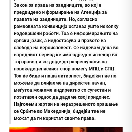
Закон за права на заедниците, во кој е
предвидено и формирање на Агенција за
правата на заедниците. Но, согласно
рамковната конвенција останаа уште неколку
недовршени работи. Тоа е информирањето на
српски јазик, а недостасува и правото на
слобода на вероисповест. Се надевам дека во
наредниот период ќе има одреден исчекор во
тој правец и ќе дојде до разрешување на
повеќедеценискиот спор помеѓу МПЦ и СПЦ.
Тоа ќе биде и наша активност, бидејќи ние не
можеме да влијаеме на директен начин,
меѓутоа можеме индиректно со сугестии и
позитивен однос да дадеме свој придонес.
Најголеми жртви на неразрешеното прашање
се Србите во Македонија, бидејќи тие не
можат да ги користат своите права.