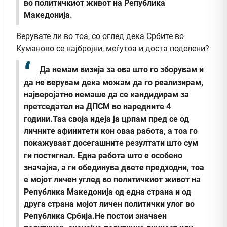
во политичкиот живот на Република
Македонија.
Верувате ли во тоа, со оглед дека Србите во
Куманово се најбројни, меѓутоа и доста поделени?
Да немам визија за ова што го зборувам и
да не верувам дека можам да го реализирам,
најверојатно немаше да се кандидирам за
претседател на ДПСМ во наредните 4
години.Таа своја идеја ја црпам пред се од
личните афинитети кон оваа работа, а тоа го
покажуваат досегашните резултати што сум
ги постигнал. Една работа што е особено
значајна, а ги обединува двете предходни, тоа
е мојот личен углед во политичкиот живот на
Република Македонија од една страна и од
друга страна мојот личен политички улог во
Република Србија.Не постои значаен