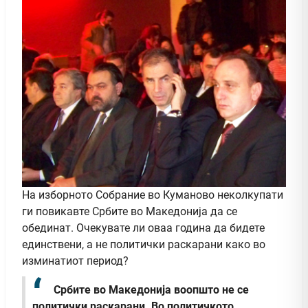
На изборното Собрание во Куманово неколкупати
ги повикавте Србите во Македонија да се
обединат. Очекувате ли оваа година да бидeте
единствени, а не политички раскарани како во
изминатиот период?
Србите во Македонија воопшто не се
политички раскарани. Во политичкото