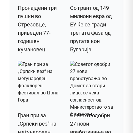
Пронајдени три
Со грант од 149
пушки во
милиони евра од
Стрезовце,
ЕУ ќе се гради
приведен 77-
третата фаза од
годишен
пругата кон
кумановец
Бугарија
Гран при за
Советот одобри
„Српски вез“ на
27 нови
меѓународен
вработувања во