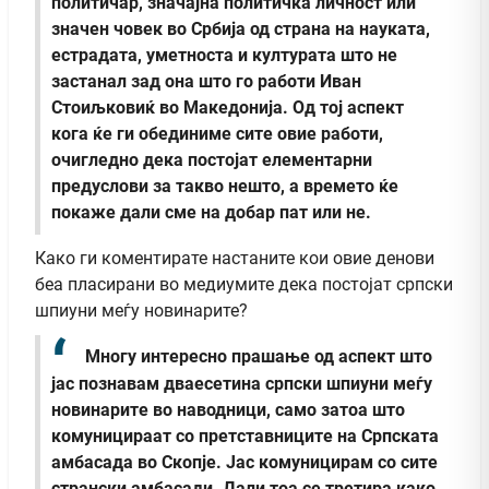
политичар, значајна политичка личност или
значен човек во Србија од страна на науката,
естрадата, уметноста и културата што не
застанал зад она што го работи Иван
Стоиљковиќ во Македонија. Од тој аспект
кога ќе ги обединиме сите овие работи,
очигледно дека постојат елементарни
предуслови за такво нешто, а времето ќе
покаже дали сме на добар пат или не.
Како ги коментирате настаните кои овие денови
беа пласирани во медиумите дека постојат српски
шпиуни меѓу новинарите?
Многу интересно прашање од аспект што
јас познавам дваесетина српски шпиуни меѓу
новинарите во наводници, само затоа што
комуницираат со претставниците на Српската
амбасада во Скопје. Јас комуницирам со сите
странски амбасади. Дали тоа се третира како