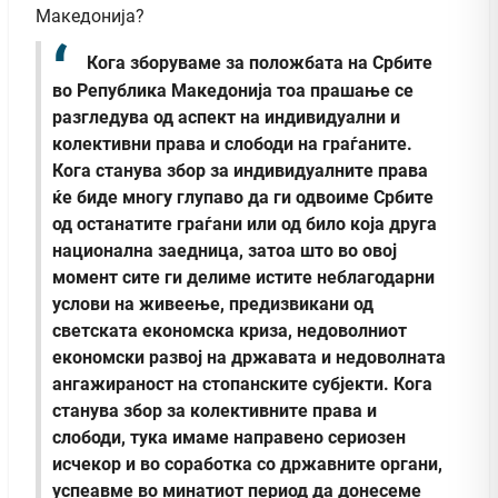
Македонија?
Кога зборуваме за положбата на Србите
во Република Македонија тоа прашање се
разгледува од аспект на индивидуални и
колективни права и слободи на граѓаните.
Кога станува збор за индивидуалните права
ќе биде многу глупаво да ги одвоиме Србите
од останатите граѓани или од било која друга
национална заедница, затоа што во овој
момент сите ги делиме истите неблагодарни
услови на живеење, предизвикани од
светската економска криза, недоволниот
економски развој на државата и недоволната
ангажираност на стопанските субјекти. Кога
станува збор за колективните права и
слободи, тука имаме направено сериозен
исчекор и во соработка со државните органи,
успеавме во минатиот период да донесеме