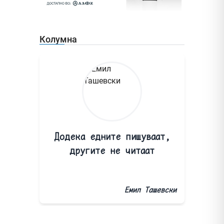
Колумна
Додека едните пишуваат,
другите не читаат
Емил Ташевски