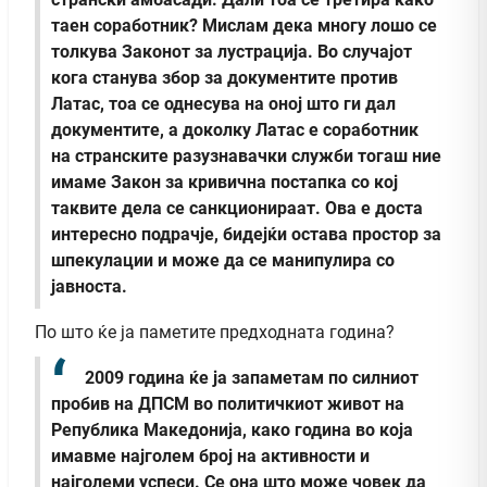
таен соработник? Мислам дека многу лошо се
толкува Законот за лустрација. Во случајот
кога станува збор за документите против
Латас, тоа се однесува на оној што ги дал
документите, а доколку Латас е соработник
на странските разузнавачки служби тогаш ние
имаме Закон за кривична постапка со кој
таквите дела се санкционираат. Ова е доста
интересно подрачје, бидејќи остава простор за
шпекулации и може да се манипулира со
јавноста.
По што ќе ја паметите предходната година?
2009 година ќе ја запаметам по силниот
пробив на ДПСМ во политичкиот живот на
Република Македонија, како година во која
имавме најголем број на активности и
најголеми успеси. Се она што може човек да