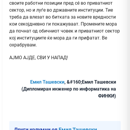
своите работни позиции пред сé во приватниот
сектор, но и луѓе во државните институции. Тие
треба да влезат во битката за новите вредности
кои секојдневно ги покажуваат. Промените мора
да почнат од обичниот човек и приватниот сектор
кој институциите ќе мора да ги прифатат. Ве
охрабрувам.
АЈМО АЈДЕ, СВИ У НАПАД!
Емил Ташевски
, &#160;Емил Ташевски
(Дипломиран инженер по информатика на
ФИНКИ)
Други колумни од
Емил Ташевски