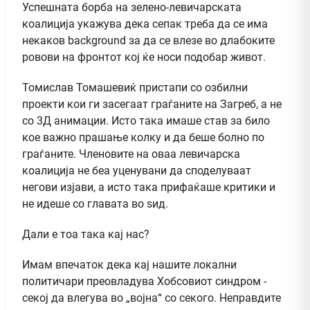
Успешната борба на зелено-левичарската
коалиција укажува дека сепак треба да се има
некаков background за да се влезе во длабоките
ровови на фронтот кој ќе носи подобар живот.
Томислав Томашевиќ пристапи со озбилни
проекти кои ги засегаат граѓаните на Загреб, а не
со 3Д анимации. Исто така имаше став за било
кое важно прашање колку и да беше болно по
граѓаните. Членовите на оваа левичарска
коалиција не беа уценувани да споделуваат
негови изјави, а исто така прифаќаше критики и
не идеше со главата во ѕид.
Дали е тоа така кај нас?
Имам впечаток дека кај нашите локални
политичари преовладува Хобсовиот синдром -
секој да влегува во „војна“ со секого. Неправдите