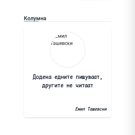
Колумна
Додека едните пишуваат,
другите не читаат
Емил Ташевски