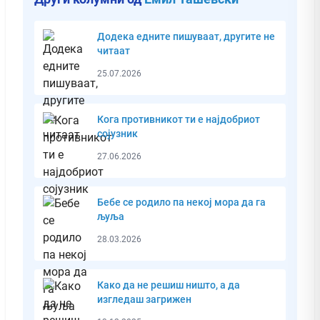
Додека едните пишуваат, другите не
читаат
25.07.2026
Кога противникот ти е најдобриот
сојузник
27.06.2026
Бебе се родило па некој мора да га
љуља
28.03.2026
Како да не решиш ништо, а да
изгледаш загрижен