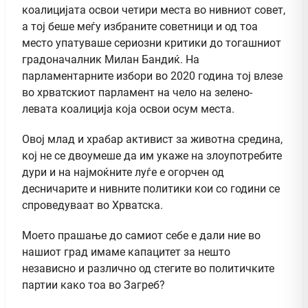
коалицијата освои четири места во нивниот совет,
а тој беше меѓу избраните советници и од тоа
место упатуваше сериозни критики до тогашниот
градоначалник Милан Бандиќ. На
парламентарните избори во 2020 година тој влезе
во хрватскиот парламент на чело на зелено-
левата коалиција која освои осум места.
Овој млад и храбар активист за животна средина,
кој не се двоумеше да им укаже на злоупотребите
дури и на најмоќните луѓе е огорчен од
десничарите и нивните политики кои со години се
спроведуваат во Хрватска.
Моето прашање до самиот себе е дали ние во
нашиот град имаме капацитет за нешто
независно и различно од стегите во политичките
партии како тоа во Загреб?