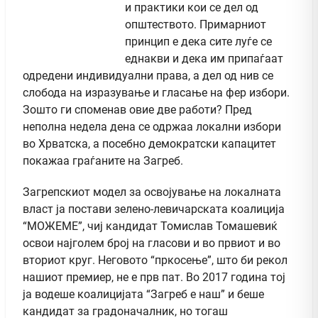
и практики кои се дел од
општеството. Примарниот
принцип е дека сите луѓе се
еднакви и дека им припаѓаат
одредени индивидуални права, а дел од нив се
слобода на изразување и гласање на фер избори.
Зошто ги споменав овие две работи? Пред
неполна недела дена се одржаа локални избори
во Хрватска, а посебно демократски капацитет
покажаа граѓаните на Загреб.
Загрепскиот модел за освојување на локалната
власт ја постави зелено-левичарската коалиција
“МОЖЕМЕ”, чиј кандидат Томислав Томашевиќ
освои најголем број на гласови и во првиот и во
вториот круг. Неговото “пркосење”, што би рекол
нашиот премиер, не е прв пат. Во 2017 година тој
ја водеше коалицијата “Загреб е наш” и беше
кандидат за градоначалник, но тогаш