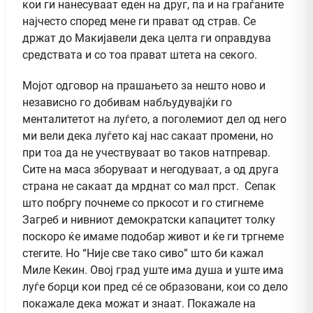
кои ги нанесуваат еден на друг, па и на граѓаните
најчесто според мене ги прават од страв. Се
држат до Макијавели дека целта ги оправдува
средствата и со тоа прават штета на секого.
Мојот одговор на прашањето за нешто ново и
независно го добивам набљудувајќи го
менталитетот на луѓето, а поголемиот дел од него
ми вели дека луѓето кај нас сакаат промени, но
при тоа да не учествуваат во таков натпревар.
Сите на маса зборуваат и негодуваат, а од друга
страна не сакаат да мрднат со мал прст. Сепак
што побргу почнеме со пркосот и го стигнеме
Загреб и нивниот демократски капацитет толку
поскоро ќе имаме подобар живот и ќе ги тргнеме
стегите. Но “Није све тако сиво” што би кажал
Миле Кекин. Овој град уште има душа и уште има
луѓе борци кои пред сé се образовани, кои со дело
покажале дека можат и знаат. Покажале на