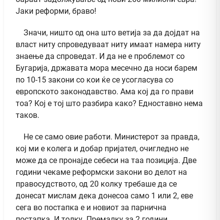
Јаки реформи, браво!
Значи, ништо од она што ветија за да дојдат на
власт ниту спроведуваат ниту имаат намера ниту
знаење да спроведат. И да не е проблемот со
Бугарија, државата мора месечно да носи барем
по 10-15 закони со кои ќе се усогласува со
европското законодавство. Ама кој да го прави
тоа? Кој е тој што разбира како? Едноставно нема
таков.
Не се само овие работи. Министерот за правда,
кој ми е колега и добар пријател, очигледно не
може да се пронајде себеси на таа позиција. Две
години чекаме реформски закони во делот на
правосудството, од 20 колку требаше да се
донесат мислам дека донесоа само 1 или 2, еве
сега во постапка е и новиот за парнична
постапка. И толку. Премалку за 2 години