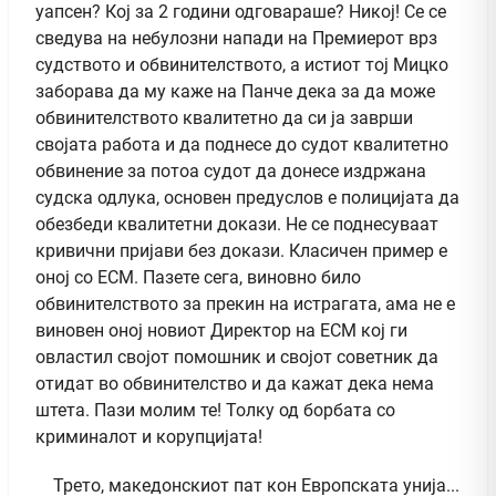
уапсен? Кој за 2 години одговараше? Никој! Се се
сведува на небулозни напади на Премиерот врз
судството и обвинителството, а истиот тој Мицко
заборава да му каже на Панче дека за да може
обвинителството квалитетно да си ја заврши
својата работа и да поднесе до судот квалитетно
обвинение за потоа судот да донесе издржана
судска одлука, основен предуслов е полицијата да
обезбеди квалитетни докази. Не се поднесуваат
кривични пријави без докази. Класичен пример е
оној со ЕСМ. Пазете сега, виновно било
обвинителството за прекин на истрагата, ама не е
виновен оној новиот Директор на ЕСМ кој ги
овластил својот помошник и својот советник да
отидат во обвинителство и да кажат дека нема
штета. Пази молим те! Толку од борбата со
криминалот и корупцијата!
Трето, македонскиот пат кон Европската унија...