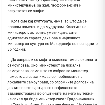
министерување, за жал, перформансите и
резултатот се очајни.
Кога сме кај културата, нема јас што да се
правам паметен и да мудрувам. Колегите на
министерот, актерите, уметниците, сите
едногласно тврдат дека ова е најлошиот
министер за култура во Македонија во последните
35 години.
Да завршам со мојата омилена тема, локалната
самоуправа. Оној министерот за локална
самоуправа, само што го избраа за министер,
наместо да се занимава со проблемите на
локалните самоуправи, со огромните долгови на
јавните претпријатија, со неефикасната
администрација во општините, на него му текна-
не сакал да биде министер-сакал Градоначалник
на Скопје да биде. Па сега оди филмот “ ја Орце ќе