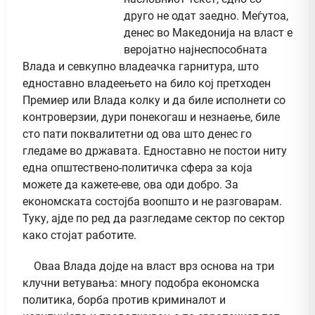
друго не одат заедно. Меѓутоа,
денес во Македонија на власт е
веројатно најнеспособната
Влада и севкупно владеачка гарнитура, што
едноставно владеењето на било кој претходен
Премиер или Влада колку и да биле исполнети со
контроверзии, дури понекогаш и незнаење, биле
сто пати поквалитетни од ова што денес го
гледаме во државата. Едноставно не постои ниту
една општествено-политичка сфера за која
можете да кажете-еве, ова оди добро. За
економската состојба воопшто и не разговарам.
Туку, ајде по ред да разгледаме сектор по сектор
како стојат работите.
Оваа Влада дојде на власт врз основа на три
клучни ветувања: многу подобра економска
политика, борба против криминалот и