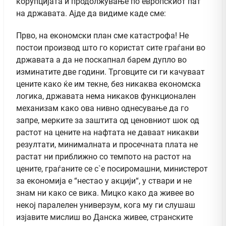
корупцијата и продолжување по европскиот пат
на државата. Ајде да видиме каде сме:
Прво, на економски план сме катастрофа! Не
постои производ што го користат сите граѓани во
државата а да не поскапнал барем дупло во
изминатите две години. Трговците си ги качуваат
цените како ќе им текне, без никаква економска
логика, државата нема никаков функционален
механизам како ова нивно однесување да го
запре, мерките за заштита од ценовниот шок од
растот на цените на нафтата не даваат никакви
резултати, минималната и просечната плата не
растат ни приближно со темпото на растот на
цените, граѓаните се с`е посиромашни, министерот
за економија е “нестао у акцији“, у ствари и не
знам ни како се вика. Мицко како да живее во
некој паралелен универзум, кога му ги слушаш
изјавите мислиш во Данска живее, странските