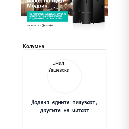
Колумна
Додека едните пишуваат,
другите не читаат