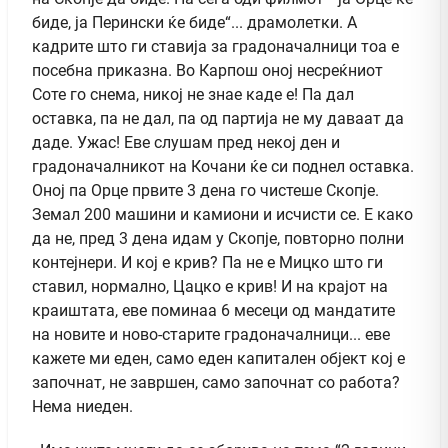
биде, ја Перински ќе биде“... драмолетки. А
кадрите што ги ставија за градоначалници тоа е
посебна приказна. Во Карпош оној несреќниот
Соте го снема, никој не знае каде е! Па дал
оставка, па не дал, па од партија не му даваат да
даде. Ужас! Еве слушам пред некој ден и
градоначалникот на Кочани ќе си поднел оставка.
Оној па Орце првите 3 дена го чистеше Скопје.
Земал 200 машини и камиони и исчисти се. Е како
да не, пред 3 дена идам у Скопје, повторно полни
контејнери. И кој е крив? Па не е Мицко што ги
ставил, нормално, Цацко е крив! И на крајот на
краиштата, еве поминаа 6 месеци од мандатите
на новите и ново-старите градоначалници... еве
кажете ми еден, само еден капитален објект кој е
започнат, не завршен, само започнат со работа?
Нема ниеден.