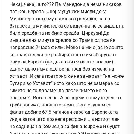
Чекај, чекај, што??? Па Македонија нема никаков
пат кон Европа. Оној Муцунски мисли дека
Министерството му е детска градинка, па со
бугарската министерка се видел-па не се видел, па
било средба-па не било средба. Циркузи! Да
имаше една минута средба со Трамп од тоа ќе
направеше 2 часа филм. Мене не ми е јасно зошто
се прават дека не разбираат што им зборуваат
овие од Европа (не дека они се нешто поарни)...
едноставно нема одење напред без измена на
Уставот. И сега повторно ќе не замараат “не може
Бугари во Уставот“ исто како што не замараа со
“името не го даваме“ па после “името ќе го
вратиме“! Иста песна. А реформи онаму кадешто
треба да има, воопшто нема. Сега слушам се
фалат добиле 67,5 милиони евра од Европската
унија затоа што правеле реформи... а истиот ден
на седница на комисија за финансирање и буџет
бараат задолжување од нови 260 милиони евра!