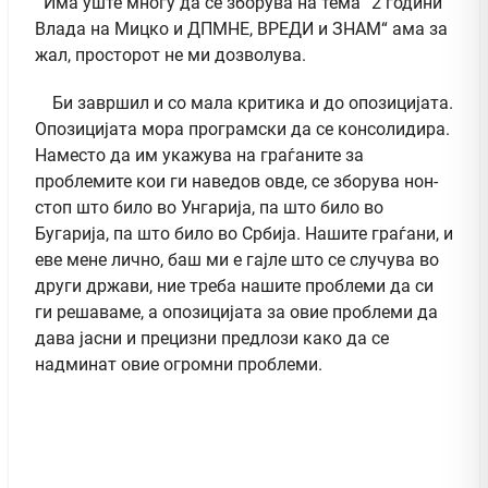
Има уште многу да се зборува на тема “2 години
Влада на Мицко и ДПМНЕ, ВРЕДИ и ЗНАМ“ ама за
жал, просторот не ми дозволува.
Би завршил и со мала критика и до опозицијата.
Опозицијата мора програмски да се консолидира.
Наместо да им укажува на граѓаните за
проблемите кои ги наведов овде, се зборува нон-
стоп што било во Унгарија, па што било во
Бугарија, па што било во Србија. Нашите граѓани, и
еве мене лично, баш ми е гајле што се случува во
други држави, ние треба нашите проблеми да си
ги решаваме, а опозицијата за овие проблеми да
дава јасни и прецизни предлози како да се
надминат овие огромни проблеми.