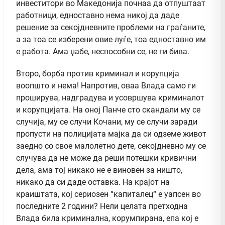
инвеститори во Македонија почнаа да отпуштаат
работници, едноставно нема никој да даде
решение за секојдневните проблеми на граѓаните,
а за тоа се изберени овие луѓе, тоа едноставно им
е работа. Ама џабе, неспособни се, не ги бива.
Второ, борба против криминал и корупција
воопшто и нема! Напротив, оваа Влада само ги
проширува, надградува и усовршува криминалот
и корупцијата. На оној Панче сто скандали му се
случија, му се случи Кочани, му се случи заради
пропусти на полицијата мајка да си одземе живот
заедно со свое малолетно дете, секојдневно му се
случува да не може да реши потешки кривични
дела, ама тој никако не е виновен за ништо,
никако да си даде оставка. На крајот на
краиштата, кој сериозен “капиталец“ е уапсен во
последните 2 години? Нели целата претходна
Влада била криминална, корумпирана, епа кој е