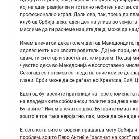
кој на еден ревијален и тотално небитен настан, се
професионално играл. Дали ова, пак, треба да пла
клуб од Србија, дека еден ден на улица во земјата 
мислиме да ги раснеме нашите деца, може да наи
Имам впечаток дека голем дел од Македонците, п
адолесценти кон своите родители. Дај ми пари, не м
одам, ти си стар и заостанат, те мразам. Но, дај 
чувство дека во Македонија е воспоставено мисле
Секогаш со потсмев се гледа на оние кои се декла
глави. Срби може да се раѓаат во Хрватска, БиХ, 
Еден од бугарските пратеници на горе споменатата
на владејачките србомански политичари дека нема
Бугарите.” Имам впечаток дека Бугарите имаат ко
зошто е тоа така веројатно, пак, може да се најде 
Е, сега кога сите отворени прашања меѓу Србија 
проблем, зошто Перо Антиќ е “распнат на крст” по