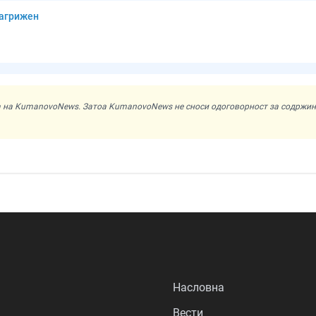
загрижен
ата на KumanovoNews. Затоа KumanovoNews не сноси одоговорност за содржи
Насловна
Вести