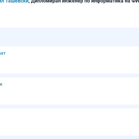
ил Ташевски
, Дипломиран инженер по информатика на Ф
аат
ик