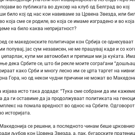
 појави во публиката во дуксер на клуб од Белград во кој
ши било кој од нас кои навиваме за Црвена Звезда, или бил
во која сме се родиле, во која се имаме изградено и во која
деме на било каква непријатност?
ред се македонските политичари кон Србија се однесуваат
и попувај, јас сум независен, не ме прашувај каде и со ког
ми џепарлак, купи ми автомобил и препиши ми ја куќата. Им
ње дека Србите се, што би рекле моите сограѓани “дошљац
рираат како Срби и многу лесно им се црта таргет на нивни
Црна Гора, но од некои чудни причини не можат во Македони
 изјава исто така додаде: “Тука сме собрани да им кажеме
 да ги оставиме да ја продолжуваат политиката на геноц
мплекс на помала вредност во однос на Србите. Одговорот
во историјата.
и Македонија се решени, а последното чинам беше црковнио
ради љубов кон Црвена Звезда, а, пак, бугарските пратениц