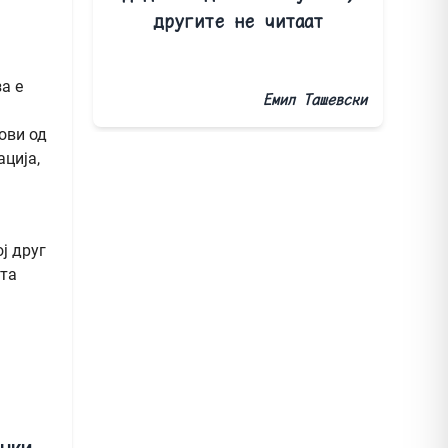
другите не читаат
а е
Емил Ташевски
рови од
ација,
ј друг
ата