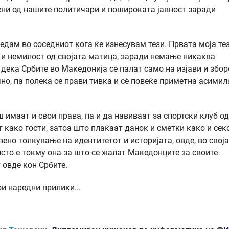
дени од нашите политичари и пошироката јавност заради
едам во соседниот кога ќе изнесувам тези. Првата моја тез
 и немилост од својата матица, заради немање никаква
, дека Србите во Македонија се палат само на изјави и збо
но, па полека се прави тивка и сѐ повеќе приметна асимил
ш имаат и свои права, па и да навиваат за спортски клуб од
т како гости, затоа што плаќаат данок и сметки како и секо
вено толкување на идентитетот и историјата, овде, во свој
исто е токму она за што се жалат Македонците за своите
 овде кон Србите.
ои наредни прилики...