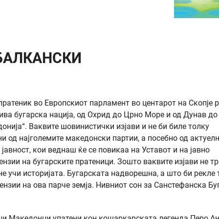
 БАЛКАНСКИ
пратеник во Европскиот парламент во центарот на Скопје р
ива бугарска нација, од Охрид до Црно Море и од Дунав до
онија“. Ваквите шовинистички изјави и не би биле толку
и од најголемите македонски партии, а посебно од актуел
 јавност, кои веднаш ќе се повикаа на Уставот и на јавно
нзии на бугарските пратеници. Зошто ваквите изјави не тр
е учи историјата. Бугарската надворешна, а што би рекле 
нзии на ова парче земја. Нивниот сон за Санстефанска Бу
ици Македонци упатени кон кошаркарската легенда Перо Ан