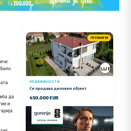
ПРЕМИУМ
ече:
 Бело
ната
НЕДВИЖНОСТИ
Се продава деловен објект
еба да
450.000 EUR
тие и
гарија
тиќ,