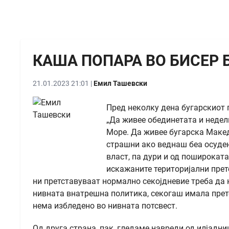
КАША ПОПАРА ВО БИСЕР
21.01.2023 21:01 |
Емил Ташевски
Пред неколку дена бугарскиот 
„Да живее обединетата и недел
Море. Да живее бугарска Макед
страшни ако веднаш беа осуден
власт, па дури и од пошироката
искажаните територијални прете
ни претставуваат нормално секојдневие треба да н
нивната внатрешна политика, секогаш имала прете
нема избледено во нивната потсвест.
Од друга страна, пак, гледаме навреди од илјадн