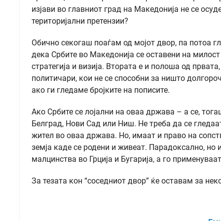
изјави во главниот град на Македонија не се осу
територијални претензии?
Обично секогаш поаѓам од мојот двор, па потоа гл
дека Србите во Македонија се оставени на милост
стратегија и визија. Втората е и полоша од првата
политичари, кои не се способни за ништо долгороч
ако ги гледаме бројките на пописите.
Ако Србите се лојални на оваа држава – а се, тога
Белград, Нови Сад или Ниш. Не треба да се гледаа
жител во оваа држава. Но, имаат и право на сопст
земја каде се родени и живеат. Парадоксално, но 
малцинства во Грција и Бугарија, а го применуваат
За тезата кон “соседниот двор” ќе оставам за нек