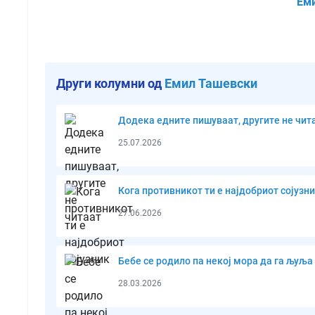
Ем
Други колумни од
Емил Ташевски
Додека едните пишуваат, другите не чит
25.07.2026
Кога противникот ти е најдобриот сојузн
27.06.2026
Бебе се родило па некој мора да га љуља
28.03.2026