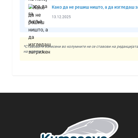
Како да не решиш ништо, а да изгледаш 
13.12.2025
*Ставовите изнесени во колумните не се ставови на редакциј
на истите.*