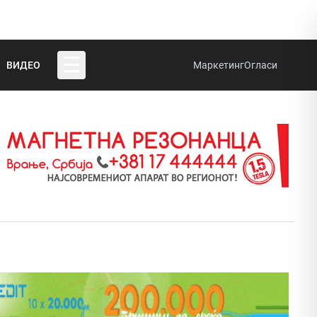
☰
ВИДЕО
Маркетинг
Огласи