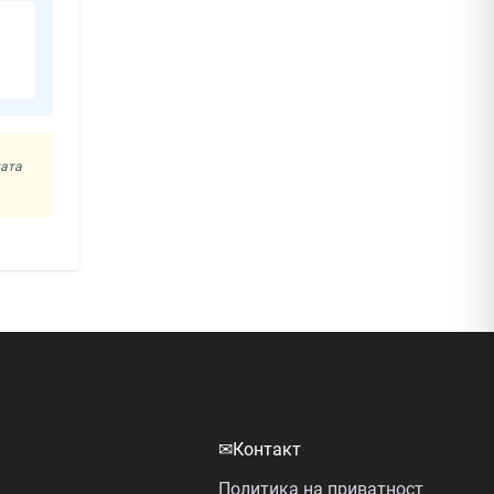
ната
✉
Контакт
Политика на приватност