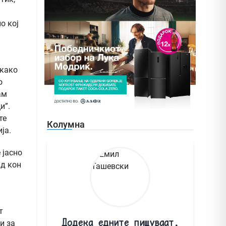
о кој
 како
о
ам
и”.
те
Колумна
ја.
 јасно
ид кон
т
Додека едните пишуваат,
и за