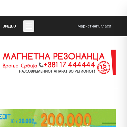
☰
ВИДЕО
Маркетинг
Огласи