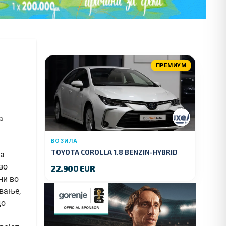
ПРЕМИУМ
а
ВОЗИЛА
TOYOTA COROLLA 1.8 BENZIN-HYBRID
на
140 KS.2022 GOD.89000 KM.
во
22.900 EUR
ни во
ување,
до