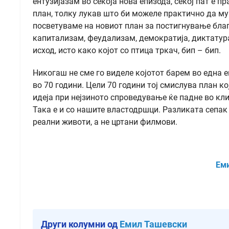
ентузијазам во секоја нова епизода, секој пат е 
план, толку лукав што би можеле практично да му 
посветуваме на новиот план за постигнување благ
капитализам, феудализам, демократија, диктатур
исход, исто како којот со птица тркач, бип – бип.
Никогаш не сме го виделе којотот барем во една 
во 70 години. Цели 70 години тој смислува план ко
идеја при нејзиното спроведување ќе падне во кли
Така е и со нашите властодршци. Разликата сепак 
реални животи, а не цртани филмови.
Ем
Други колумни од
Емил Ташевски