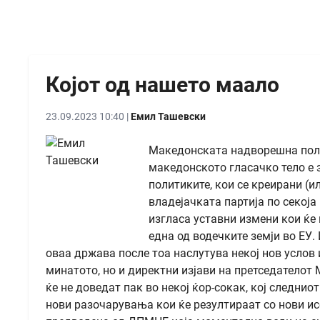
Којот од нашето маало
23.09.2023 10:40 |
Емил Ташевски
Македонската надворешна полит
македонското гласачко тело е з
политиките, кои се креирани (и
владејачката партија по секоја 
изгласа уставни измени кои ќе 
една од водечките земји во ЕУ.
оваа држава после тоа наслутува некој нов услов и
минатото, но и директни изјави на претседателот
ќе не доведат пак во некој ќор-сокак, кој следнио
нови разочарувања кои ќе резултираат со нови ис