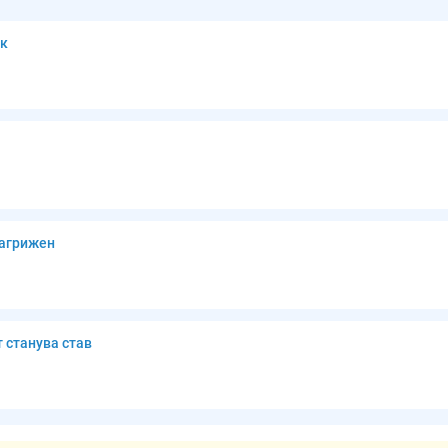
ик
загрижен
 станува став