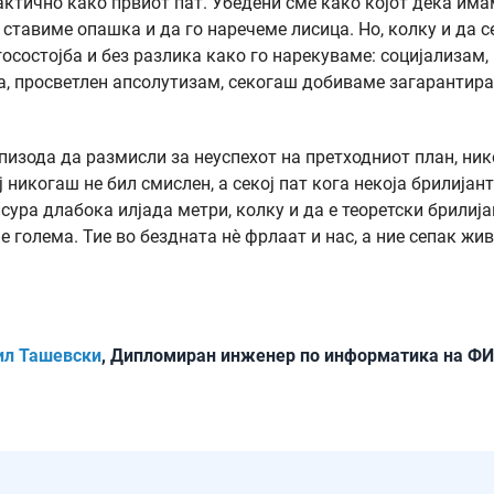
практично како првиот пат. Убедени сме како којот дека им
ставиме опашка и да го наречеме лисица. Но, колку и да с
осостојба и без разлика како го нарекуваме: социјализам,
а, просветлен апсолутизам, секогаш добиваме загарантир
епизода да размисли за неуспехот на претходниот план, ни
ј никогаш не бил смислен, а секој пат кога некоја брилијан
сура длабока илјада метри, колку и да е теоретски брилија
е голема. Тие во бездната нѐ фрлаат и нас, а ние сепак жи
ил Ташевски
, Дипломиран инженер по информатика на Ф