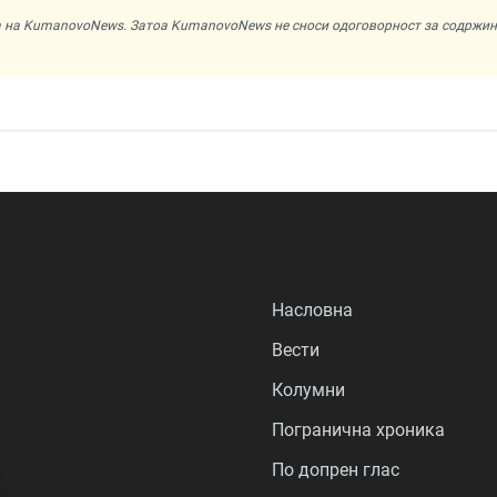
ата на KumanovoNews. Затоа KumanovoNews не сноси одоговорност за содржи
Насловна
Вести
Колумни
Погранична хроника
По допрен глас