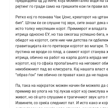
предводена од ДПМНЕ која моментално води на сит
рејтинг го гради само на грешките кои ги прави 
Ретко кој го познава Чак Џонс, креаторот на цртан
бип”. Штом ќе се слушне тој звук, сите знаат дек
исто толку неуспешен којот. Премиерот и владата 
итрица односно ЕУ, но таа секогаш успешно бега, н
обидот на којотот, сите ние чии детства ги одбел
гравитацијата ќе го претвори којотот во магаре. 
пустина не вроди со плод, а самиот којот станува
итрица, обично на работ на карпа долга илјада ме
којотот, кој го сфаќа пропаѓањето на неговиот об
неизбежниот пад во клисурата. Кај нашата власт 
“образ ѓон” тие обично се прават како да не падна
Па, така на најкраток можен начин би можело да
премиер во улога на тој лукав којот кој смислува
живот, но сè што слушаме е трагичниот звук што г
Извинете, со среќа следниот пат. И исто како и кој