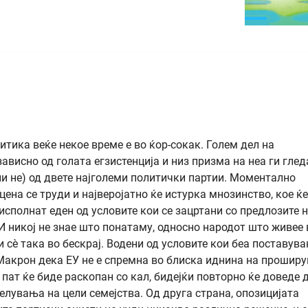
ика веќе некое време е во ќор-сокак. Голем дел на
ависно од голата егзистенција и низ призма на неа ги глед
ли не) од двете најголеми политички партии. Моментално
цена се труди и најверојатно ќе истурка мнозинство, кое ќе
исполнат еден од условите кои се зацртани со предлозите 
 И никој не знае што понатаму, односно народот што живее 
 сѐ така во бескрај. Водени од условите кои беа поставува
 Макрон дека ЕУ не е спремна во блиска иднина на прошир
т пат ќе биде раскопан со кал, бидејќи повторно ќе доведе 
елувања на цели семејства. Од друга страна, опозицијата