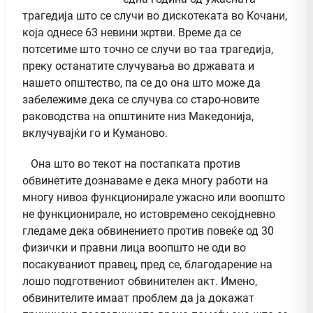
трагедија што се случи во дискотеката во Кочани,
која однесе 63 невини жртви. Време да се
потсетиме што точно се случи во таа трагедија,
преку останатите случувања во државата и
нашето општество, па се до она што може да
забележиме дека се случува со старо-новите
раководства на општините низ Македонија,
вклучувајќи го и Куманово.
Она што во текот на постапката против
обвинетите дознаваме е дека многу работи на
многу нивоа функционирале ужасно или воопшто
не функционирале, но истовремено секојдневно
гледаме дека обвинението против повеќе од 30
физички и правни лица воопшто не оди во
посакуваниот правец, пред се, благодарение на
лошо подготвениот обвинителен акт. Имено,
обвинителите имаат проблем да ја докажат