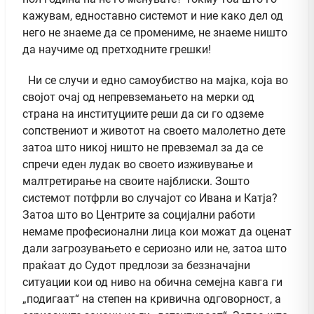
кажувам, едноставно системот и ние како дел од
него не знаеме да се промениме, не знаеме ништо
да научиме од претходните грешки!
Ни се случи и едно самоубиство на мајка, која во
својот очај од непревземањето на мерки од
страна на институциите реши да си го одземе
сопствениот и животот на своето малолетно дете
затоа што никој ништо не превземал за да се
спречи еден лудак во своето изживување и
малтретирање на своите најблиски. Зошто
системот потфрли во случајот со Ивана и Катја?
Затоа што во Центрите за социјални работи
немаме професионални лица кои можат да оценат
дали загрозувањето е сериозно или не, затоа што
праќаат до Судот предлози за беззначајни
ситуации кои од ниво на обична семејна кавга ги
„подигаат“ на степен на кривична одговорност, а