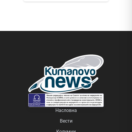
Насловна
Вести
Колумни