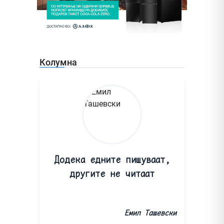
Колумна
Додека едните пишуваат,
другите не читаат
Емил Ташевски