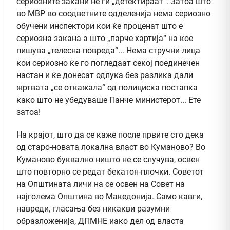
сериозните закани не ги „детектираат“. Затоа што
во МВР во соодветните одделенија нема сериозно
обучени инспектори кои ќе проценат што е
сериозна закана а што „парче хартија“ на кое
пишува „телесна повреда“... Нема стручни лица
кои сериозно ќе го погледаат секој поединечен
настан и ќе донесат одлука без разлика дали
жртвата „се откажала“ од полициска постапка
како што не убедуваше Панче министерот... Ете
затоа!
На крајот, што да се каже после првите сто дека
од старо-новата локална власт во Куманово? Во
Куманово буквално ништо не се случува, освен
што повторно се редат бекатон-плочки. Советот
на Општината личи на се освен на Совет на
најголема Општина во Македонија. Само кавги,
навреди, гласања без никакви разумни
образложенија, ДПМНЕ иако дел од власта