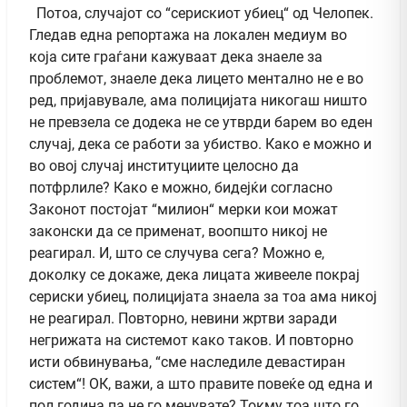
Потоа, случајот со “серискиот убиец“ од Челопек.
Гледав една репортажа на локален медиум во
која сите граѓани кажуваат дека знаеле за
проблемот, знаеле дека лицето ментално не е во
ред, пријавувале, ама полицијата никогаш ништо
не превзела се додека не се утврди барем во еден
случај, дека се работи за убиство. Како е можно и
во овој случај институциите целосно да
потфрлиле? Како е можно, бидејќи согласно
Законот постојат “милион“ мерки кои можат
законски да се применат, воопшто никој не
реагирал. И, што се случува сега? Можно е,
доколку се докаже, дека лицата живееле покрај
сериски убиец, полицијата знаела за тоа ама никој
не реагирал. Повторно, невини жртви заради
негрижата на системот како таков. И повторно
исти обвинувања, “сме наследиле девастиран
систем“! ОК, важи, а што правите повеќе од една и
пол година па не го менувате? Токму тоа што го