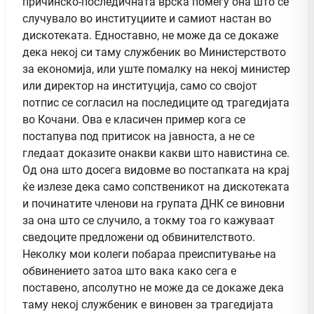
причинско-последичната врска помеѓу она што се
случувало во институциите и самиот настан во
дискотеката. Едноставно, не може да се докаже
дека некој си таму службеник во Министерството
за економија, или уште помалку на некој министер
или директор на институција, само со својот
потпис се согласил на последиците од трагедијата
во Кочани. Ова е класичен пример кога се
постапува под притисок на јавноста, а не се
гледаат доказите онакви какви што навистина се.
Од она што досега видовме во постапката на крај
ќе излезе дека само сопственикот на дискотеката
и починатите членови на групата ДНК се виновни
за она што се случило, а токму тоа го кажуваат
сведоците предложени од обвинителството.
Неколку мои колеги побараа преиспитување на
обвинението затоа што вака како сега е
поставено, апсолутно не може да се докаже дека
таму некој службеник е виновен за трагедијата