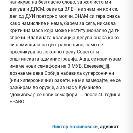
наликува на безгласно слово, за жал исто ми
делува и ДПСМ, овие од ВЛЕН не знам ни кои се,
дел од ДУИ повторно молчи, ЗНАМ си тера онака
како намислиле и нема, барем за сега, никаква
критична маса која може институционално да ги
спречи. Владината коалиција делува онака како
си намислила на централно ниво, само се
пресликува на локално преку Советот и
општинската администрација. А да, се извинувам,
имаме нови семафори на 3 МУБ. Еееееееејјјјј,
дознавме дека Србија набавила суперсонични
(или хиперсонични) ракети, не ми замерајте, не се
разбирам во оружје, а за нас у Куманово
“доживљај“ се нови семафори..... после 40 години.
БРАВО!
Виктор Божиновски
, адвокат