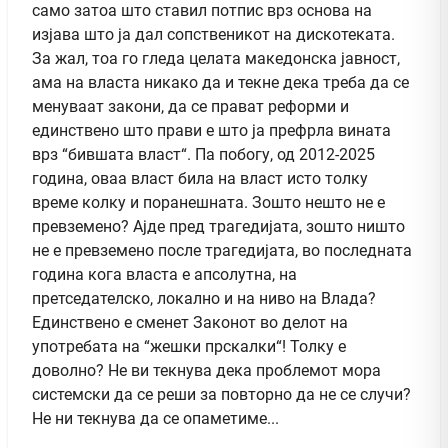
само затоа што ставил потпис врз основа на
изјава што ја дал сопственикот на дискотеката.
За жал, тоа го гледа целата македонска јавност,
ама на власта никако да и текне дека треба да се
менуваат закони, да се прават реформи и
единствено што прави е што ја префрла вината
врз “бившата власт“. Па побогу, од 2012-2025
година, оваа власт била на власт исто толку
време колку и поранешната. Зошто нешто не е
превземено? Ајде пред трагедијата, зошто ништо
не е превземено после трагедијата, во последната
година кога власта е апсолутна, на
претседателско, локално и на ниво на Влада?
Единствено е сменет Законот во делот на
употребата на “жешки прскалки“! Толку е
доволно? Не ви текнува дека проблемот мора
системски да се реши за повторно да не се случи?
Не ни текнува да се опаметиме...