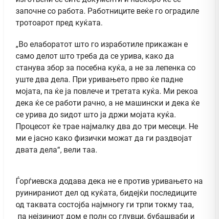
започне со работа. Работниците веќе го оградиле
тротоарот пред куќата.
„Во елаборатот што го изработиле прикажан е
само делот што треба да се урива, како да
станува збор за посебна куќа, а не за лепенка со
уште два дела. При уривањето прво ќе падне
мојата, па ќе ја повлече и третата куќа. Ми рекоа
дека ќе се работи рачно, а не машински и дека ќе
се урива до ѕидот што ја држи мојата куќа.
Процесот ќе трае најмалку два до три месеци. Не
ми е јасно како физички можат да ги раздвојат
двата дела“, вели таа.
Ѓорѓиевска додава дека не е против уривањето на
руинираниот дел од куќата, бидејќи последиците
од таквата состојба најмногу ги трпи токму таа,
па нејзиниот дом е полн со глувци, бубашваби и