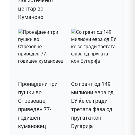
Логистичкиот
центар во
Куманово
Пронајдени три
Со грант од 149
пушки во
милиони евра од
Стрезовце,
ЕУ ќе се гради
приведен 77-
третата фаза од
годишен
пругата кон
кумановец
Бугарија