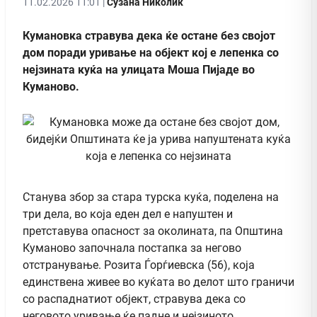
11.02.2026 11:01 |
Сузана Николиќ
Кумановка стравува дека ќе остане без својот
дом поради уривање на објект кој е лепенка со
нејзината куќа на улицата Моша Пијаде во
Куманово.
Станува збор за стара турска куќа, поделена на
три дела, во која еден дел е напуштен и
претставува опасност за околината, па Општина
Куманово започнала постапка за негово
отстранување. Розита Ѓорѓиевска (56), која
единствена живее во куќата во делот што граничи
со распаднатиот објект, стравува дека со
неговото уривање ќе падне и нејзиното