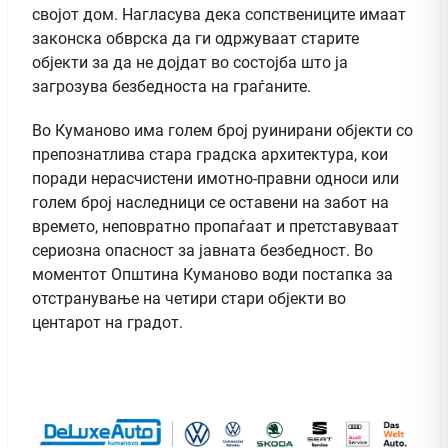
својот дом. Нагласува дека сопствениците имаат
законска обврска да ги одржуваат старите
објекти за да не дојдат во состојба што ја
загрозува безбедноста на граѓаните.
Во Куманово има голем број руинирани објекти со
препознатлива стара градска архитектура, кои
поради нерасчистени имотно-правни односи или
голем број наследници се оставени на забот на
времето, неповратно пропаѓаат и претставуваат
сериозна опасност за јавната безбедност. Во
моментот Општина Куманово води постапка за
отстранување на четири стари објекти во
центарот на градот.