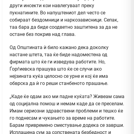
други инсекти кои навлегуваат преку
пукнатините. Во напуштениот дел често се
собираат бездомници и наркозависници. Сепак,
таа бара да биде соодветно заштитена за да не
остане без покрив над глава.
Од Општината ѝ било кажано дека доколку
настане штета, таа ќе биде надоместена од
фирмата што ќе ги изведува работите. Но,
Ѓорѓиевска прашува што ќе се случи ако
нејзината куќа целосно се урне и кој ќе има
обврска да ѝ го реши станбеното прашање.
„Каде ќе одам ако ми падне куќата? Живеам сама
од социјална помош и немам каде да се преселам.
Имам сериозни здравствени проблеми и тешко ќе
го поднесам и чукањето за време на работите.
Барам привремено сместување додека се заврши.
Исплашена сум за сопствената безбедност и