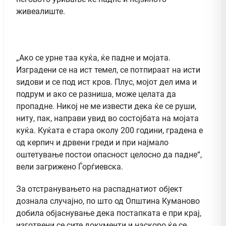
живеалиште.
„Ако се урне таа куќа, ќе падне и мојата.
Изградени се на ист темел, се потпираат на исти
ѕидови и се под ист кров. Плус, мојот дел има и
подрум и ако се разниша, може целата да
пропадне. Никој не ме извести дека ќе се руши,
ниту, пак, направи увид во состојбата на мојата
куќа. Куќата е стара околу 200 години, градена е
од керпич и дрвени греди и при најмало
оштетување постои опасност целосно да падне“,
вели загрижено Ѓорѓиевска.
За отстранувањето на распаднатиот објект
дознала случајно, по што од Општина Куманово
добила објаснување дека постапката е при крај,
изготвени се сите документи и наскоро ќе се