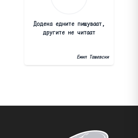
Додека едните пишуваат,
другите не читаат
Емил Ташевски