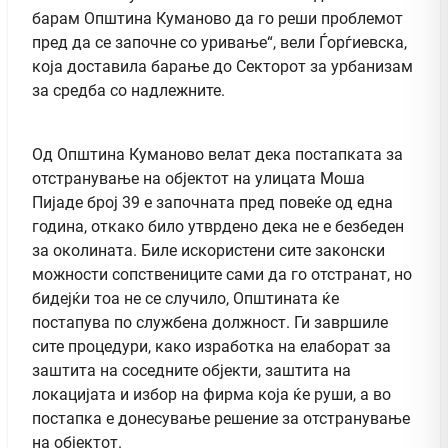
барам Општина Куманово да го реши проблемот
пред да се започне со уривање“, вели Ѓорѓиевска,
која доставила барање до Секторот за урбанизам
за средба со надлежните.
Од Општина Куманово велат дека постапката за
отстранување на објектот на улицата Моша
Пијаде број 39 е започната пред повеќе од една
година, откако било утврдено дека не е безбеден
за околината. Биле искористени сите законски
можности сопствениците сами да го отстранат, но
бидејќи тоа не се случило, Општината ќе
постапува по службена должност. Ги завршиле
сите процедури, како изработка на елаборат за
заштита на соседните објекти, заштита на
локацијата и избор на фирма која ќе руши, а во
постапка е донесување решение за отстранување
на објектот.