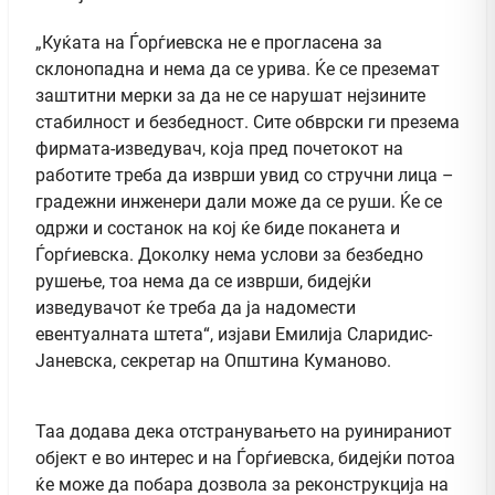
„Куќата на Ѓорѓиевска не е прогласена за
склонопадна и нема да се урива. Ќе се преземат
заштитни мерки за да не се нарушат нејзините
стабилност и безбедност. Сите обврски ги презема
фирмата-изведувач, која пред почетокот на
работите треба да изврши увид со стручни лица –
градежни инженери дали може да се руши. Ќе се
одржи и состанок на кој ќе биде поканета и
Ѓорѓиевска. Доколку нема услови за безбедно
рушење, тоа нема да се изврши, бидејќи
изведувачот ќе треба да ја надомести
евентуалната штета“, изјави Емилија Сларидис-
Јаневска, секретар на Општина Куманово.
Таа додава дека отстранувањето на руинираниот
објект е во интерес и на Ѓорѓиевска, бидејќи потоа
ќе може да побара дозвола за реконструкција на