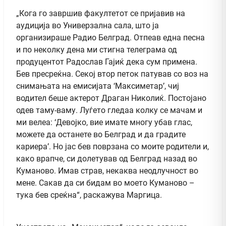
„Кога го завршив факултетот се пријавив на
аудиција во Универзална сала, што ја
организираше Радио Белград. Отпеав една песна
и по неколку дена ми стигна телеграма од
продуцентот Радослав Гајиќ дека сум примена.
Бев пресреќна. Секој втор петок патував со воз на
снимањата на емисијата ‘Максиметар’, чиј
водител беше актерот Драган Николиќ. Постојано
одев таму-ваму. Луѓето гледаа колку се мачам и
ми велеа: ‘Девојко, вие имате многу убав глас,
можете да останете во Белград и да градите
кариера’. Но јас бев поврзана со моите родители и,
како врапче, си долетував од Белград назад во
Куманово. Имав страв, некаква неодлучност во
мене. Сакав да си бидам во моето Куманово –
тука бев среќна“, раскажува Маргица.