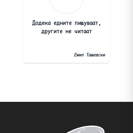
Додека едните пишуваат,
другите не читаат
Емил Ташевски