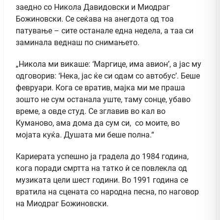
заедно со Никола Давидовски и Миодраг
Божиновски. Се сеќава на анегдота од тоа
патување – сите останале една недела, а таа си
заминала веднаш по снимањето.
„Никола ми викаше: ‘Маргице, има авион’, а јас му
одговорив: ‘Нека, јас ќе си одам со автобус’. Беше
февруари. Кога се вратив, мајка ми ме праша
зошто не сум останала уште, таму сонце, убаво
време, а овде студ. Се зглавив во кал во
Куманово, ама дома да сум си, со моите, во
мојата куќа. Душата ми беше полна.“
Кариерата успешно ја градела до 1984 година,
кога поради смртта на татко ѝ се повлекла од
музиката цели шест години. Во 1991 година се
вратила на сцената со народна песна, по наговор
на Миодраг Божиновски.