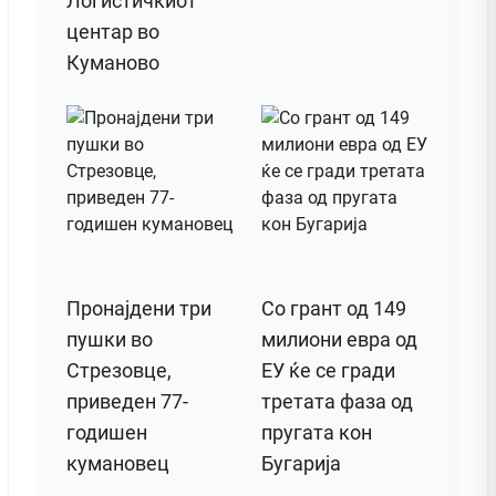
Логистичкиот
центар во
Куманово
Пронајдени три
Со грант од 149
пушки во
милиони евра од
Стрезовце,
ЕУ ќе се гради
приведен 77-
третата фаза од
годишен
пругата кон
кумановец
Бугарија