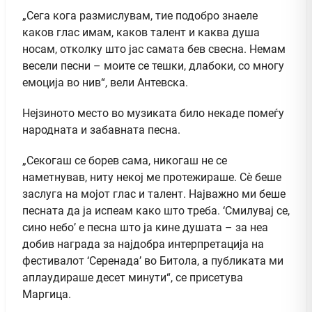
„Сега кога размислувам, тие подобро знаеле
каков глас имам, каков талент и каква душа
носам, отколку што јас самата бев свесна. Немам
весели песни – моите се тешки, длабоки, со многу
емоција во нив“, вели Антевска.
Нејзиното место во музиката било некаде помеѓу
народната и забавната песна.
„Секогаш се борев сама, никогаш не се
наметнував, ниту некој ме протежираше. Сè беше
заслуга на мојот глас и талент. Најважно ми беше
песната да ја испеам како што треба. ‘Смилувај се,
сино небо’ е песна што ја кине душата – за неа
добив награда за најдобра интерпретација на
фестивалот ‘Серенада’ во Битола, а публиката ми
аплаудираше десет минути“, се присетува
Маргица.