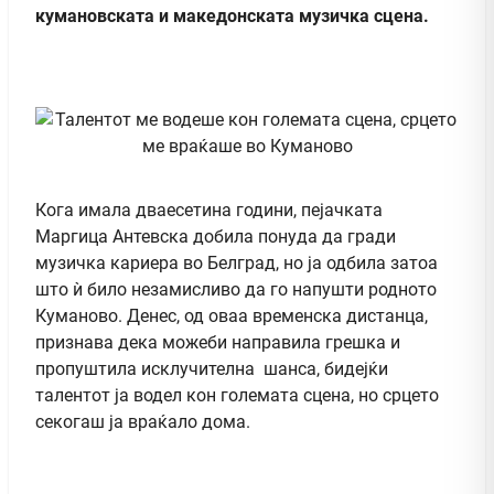
кумановската и македонската музичка сцена.
Кога имала дваесетина години, пејачката
Маргица Антевска добила понуда да гради
музичка кариера во Белград, но ја одбила затоа
што ѝ било незамисливо да го напушти родното
Куманово. Денес, од оваа временска дистанца,
признава дека можеби направила грешка и
пропуштила исклучителна шанса, бидејќи
талентот ја водел кон големата сцена, но срцето
секогаш ја враќало дома.