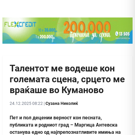
Талентот ме водеше кон
големата сцена, срцето ме
враќаше во Куманово
24.12.2025 08:22 |
Сузана Николиќ
Пет и пол децении верност кон песната,
публиката и родниот град – Маргица Антевска
останува едно од најпрепознатливите имиња на