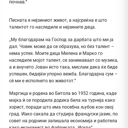
почнав.“
Песната е нејзиниот живот, а најсреќна е што
талентот го наследиле и нејзините деца.
„Му благодарам на Господ за дарбата што ми ја
дал. Човек може да се образува, но без талент –
нема успех. Моите деца Милена и Марко го
наследиле мојот талент, се занимаваат со музика,
а и внучето Јован исто така, мислам дека ќе биде
успешен, бидејќи упорно вежба. Благодарна сум –
сè ми е исполнето во животот.“
Маргица е родена во Битола во 1952 година, каде
мајка ѝ се породила додека била на турнеја како
хорист, поради што има посебна љубов кон овој
град. Иако сакала да студира француски јазик, по
совет на роднини запишала економија и работела
како економист во фабриката „Искра“.