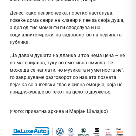
Денес, како пензионерка, поретко настапува,
повеќе дома свири на клавир и пее за своја душа,
а дел од тие моменти ги споделува и на
социјалните мрежи, на задоволство на нејзината
публика.
„Ја давам душата на дланка и тоа нема цена – не
во материјална, туку во емотивна смисла. Сè
може да се наплати, но музиката и уметноста не“,
го завршуваме разговорот со нашата позната
пејачка со ангелски глас и силна емоција, која нè
придружуваше во текот на целото дружење.
(Фото: приватна архива и Марјан Шалајко)