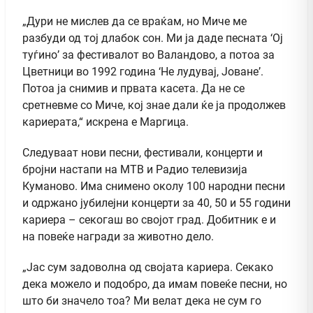
„Дури не мислев да се враќам, но Миче ме
разбуди од тој длабок сон. Ми ја даде песната ‘Ој
туѓино’ за фестивалот во Валандово, а потоа за
Цветници во 1992 година ‘Не лудувај, Јоване’.
Потоа ја снимив и првата касета. Да не се
сретневме со Миче, кој знае дали ќе ја продолжев
кариерата,“ искрена е Маргица.
Следуваат нови песни, фестивали, концерти и
бројни настапи на МТВ и Радио телевизија
Куманово. Има снимено околу 100 народни песни
и одржано јубилејни концерти за 40, 50 и 55 години
кариера – секогаш во својот град. Добитник е и
на повеќе награди за животно дело.
„Јас сум задоволна од својата кариера. Секако
дека можело и подобро, да имам повеќе песни, но
што би значело тоа? Ми велат дека не сум го