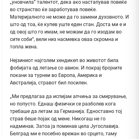
„уновчила“ талентот, дека ако настапував повеќе
во странство ќе заработував повеќе.
Материјалното не може да го замени духовното. И
што од тоа, ќе купев уште еден стан. Доста ми е и
од овој што го имам, не можам да го изодам во
сите соби“, вели низ насмевка оваа скромна и
топла жена.
Нејзиниот најголем хендикеп во животот била
фобијата од летање со авион. И покрај бројните
покани за турнеи во Европа, Америка и
Австралија, стравот бил посилен.
„Ми предлагаа да испијам апчиња за смирување,
но попусто. Еднаш физички се разболев кога
требаше да летам за Германија. Едноставно тој
страв беше појак од мене. Никогаш не го
надминав. Затоа ја поминав цела Југославија.
Белград ми е посебно врежан во срцето, таму