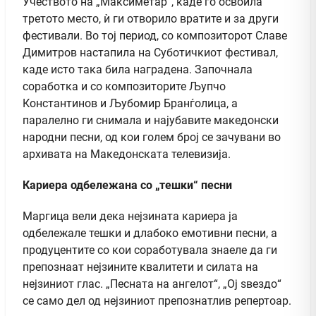
Учеството на „Максиметар“, каде го освоила
третото место, ѝ ги отворило вратите и за други
фестивали. Во тој период, со композиторот Славе
Димитров настапила на Суботичкиот фестивал,
каде исто така била наградена. Започнала
соработка и со композиторите Љупчо
Константинов и Љубомир Бранѓолица, а
паралелно ги снимала и најубавите македонски
народни песни, од кои голем број се зачувани во
архивата на Македонската телевизија.
Кариера одбележана со „тешки“ песни
Маргица вели дека нејзината кариера ја
одбележале тешки и длабоко емотивни песни, а
продуцентите со кои соработувала знаеле да ги
препознаат нејзините квалитети и силата на
нејзиниот глас. „Песната на ангелот“, „Ој ѕвездо“
се само дел од нејзиниот препознатлив репертоар.