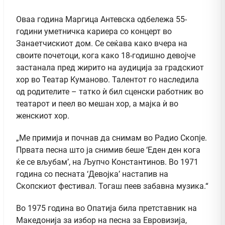
Оваа година Маргица Антевска одбележа 55-
години уметничка кариера со концерт во
Занаетчискиот дом. Се сеќава како вчера на
своите почетоци, кога како 18-годишно девојче
застанала пред жирито на аудиција за градскиот
хор во Театар Куманово. Талентот го наследила
од родителите – татко ѝ бил сценски работник во
театарот и пеел во мешан хор, а мајка ѝ во
женскиот хор.
„Ме примија и почнав да снимам во Радио Скопје.
Првата песна што ја снимив беше ‘Еден ден кога
ќе се вљубам’, на Љупчо Константинов. Во 1971
година со песната ‘Девојка’ настапив на
Скопскиот фестивал. Тогаш пеев забавна музика.“
Во 1975 година во Опатија била претставник на
Македонија за избор на песна за Евровизија,