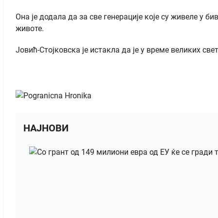
Она је додала да за све генерације које су живеле у 
животе.
Јовић-Стојковска је истакла да је у време великих св
НАЈНОВИ