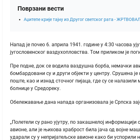
Поврзани вести
Аџитепе крије тајну из Другог светског рата - ЖРТ
Напад је почео 6. априла 1941. године у 4:30 часова
југословенског ваздухопловства. Том приликом је поги
Пре подне, док се водила ваздушна борба, немачки ави
бомбардовани су и други објекти у центру. Срушена је 
поште, као и изнад сточног пијаца, где су се налазили
болнице у Средореку.
Обележавање дана напада организовала је Српска зај
„Полетели су рано ујутру, по закашнелој информацији о
авионе, али је њихова храброст била јача од војне м
ударали су у непријатељске авионе како би успорили на