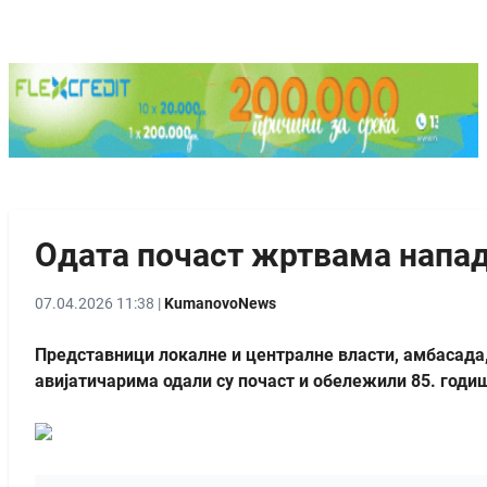
Одата почаст жртвама напад
07.04.2026 11:38 |
KumanovoNews
Представници локалне и централне власти, амбасада,
авијатичарима одали су почаст и обележили 85. годи