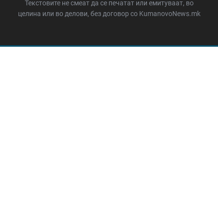
Текстовите не смеат да се печатат или емитуваат, во
целина или во делови, без договор со KumanovoNews.mk