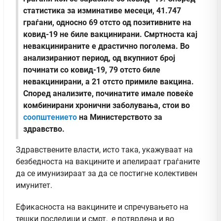
статистика за изминативе месеци, 41.747
граѓани, односно 69 отсто од позитивните на
ковид-19 не биле вакцинирани. Смртноста кај
невакцинираните е драстично поголема. Во
анализираниот период, од вкупниот број
починати со ковид-19, 79 отсто биле
невакцинирани, а 21 отсто примиле вакцина.
Според анализите, починатите имале повеќе
комбинирани хронични заболувања, стои во
соопштението
на Министерството за
здравство.
Здравствените власти, исто така, укажуваат на
безбедноста на вакцините и апелираат граѓаните
да се имунизираат за да се постигне колективен
имунитет.
Ефикасноста на вакцините и спречувањето на
тешки последици и смрт, е потврдена и во