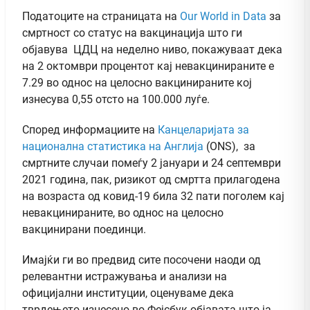
Податоцитe на страницата на
Our World in Data
за
смртност со статус на вакцинација што ги
објавува ЦДЦ на неделно ниво, покажуваат дека
на 2 октомври процентот кај невакцинираните е
7.29 во однос на целосно вакцинираните кој
изнесува 0,55 отсто на 100.000 луѓе.
Според информациите на
Канцеларијата за
национална статистика на Англија
(ONS), за
смртните случаи помеѓу 2 јануари и 24 септември
2021 година, пак, ризикот од смртта прилагодена
на возраста од ковид-19 била 32 пати поголем кај
невакцинираните, во однос на целосно
вакцинирани поединци.
Имајќи ги во предвид сите посочени наоди од
релевантни истражувања и анализи на
официјални институции, оценуваме дека
тврдењето изнесено во Фејсбук објавата што ја