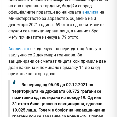
на ова паушално тврдење, бидејќи според
официјалните податоци во најновата
анализа
на
Министерството за здравство, објавена на 3
декември 2021 година, 69 отсто од позитивните
случаи се невакцинирани лица, а нивниот број
меѓу починатите изнесува 79 отсто.
Анализата
се однесува на периодот од 6 август
заклучно со 2 декември годинава. За
вакцинирани се сметаат лицата кои примиле две
дози вакцина и поминале најмалку 14 дена од
примање на втора доза.
Во период од 06.08 до 02.12.2021 на
територијата на државата 60.772 граѓани се
позитивни од тестирани на ковид-19. Од нив
31 отсто биле целосно вакцинирани, односно
19.025 лица. Голем е бројот на невакцинирани
граѓани кои се заразиле со ковид -19. Според