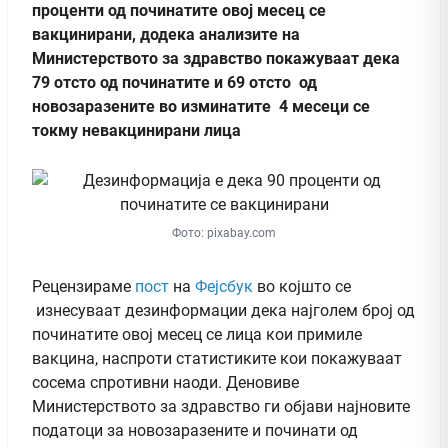
проценти од починатите овој месец се
вакцинирани, додека анализите на
Министерството за здравство покажуваат дека
79 отсто од починатите и 69 отсто од
новозаразените во изминатите 4 месеци се
токму невакцинирани лица
Фото: pixabay.com
Рецензираме
пост
на
Фејсбук
во којшто се
изнесуваат дезинформации дека најголем број од
починатите овој месец се лица кои примиле
вакцина, наспроти статистиките кои покажуваат
сосема спротивни наоди. Деновиве
Министерството за здравство ги објави најновите
податоци за новозаразените и починати од