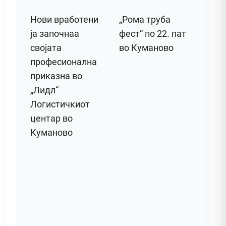
Нови вработени
„Рома труба
ја започнаа
фест“ по 22. пат
својата
во Куманово
професионална
приказна во
„Лидл“
Логистичкиот
центар во
Куманово