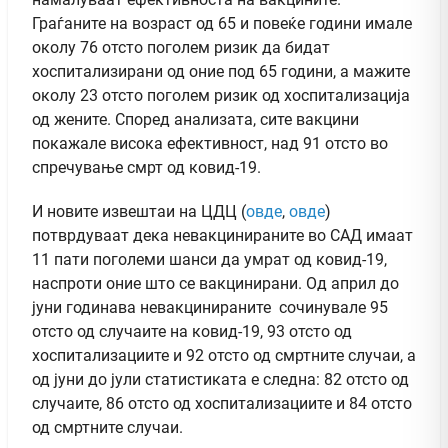
Граѓаните на возраст од 65 и повеќе години имале
околу 76 отсто поголем ризик да бидат
хоспитализирани од оние под 65 години, а мажите
околу 23 отсто поголем ризик од хоспитализација
од жените. Според анализата, сите вакцини
покажале висока ефективност, над 91 отсто во
спречување смрт од ковид-19.
И новите извештаи на ЦДЦ (
овде
,
овде
)
потврдуваат дека невакцинираните во САД имаат
11 пати поголеми шанси да умрат од ковид-19,
наспроти оние што се вакцинирани. Од април до
јуни годинава невакцинираните сочинувале 95
отсто од случаите на ковид-19, 93 отсто од
хоспитализациите и 92 отсто од смртните случаи, а
од јуни до јули статистиката е следна: 82 отсто од
случаите, 86 отсто од хоспитализациите и 84 отсто
од смртните случаи.