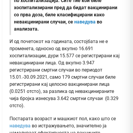
по хоспитализација. Сите тие кои биле
хоспитализирани пред да бидат вакцинирани
со прва доза, биле класифицирани како
невакцинирани случаи, се
наведува
во
анализата.
И од почетокот на годината, состојбата не е
променета, односно од вкупно 16.691
хоспитализации, дури 15.577 се регистрирани кај
невакцинирани лица. Од вкупно 3.947
регистрирани смртни случаи во периодот
15.01.-30.09.2021, само 179 смртни случаи биле
регистрирани кај целосно вакцинирани лица
(0.0251 отсто), за разлика од невакцинираните
чија бројка изнесува 3.642 смртни случаи (0.329
отсто).
Постарата возраст и машкиот пол, како што се
наведува
во истражувањето, значително ја
намалуваат ефективноста на вакцините.