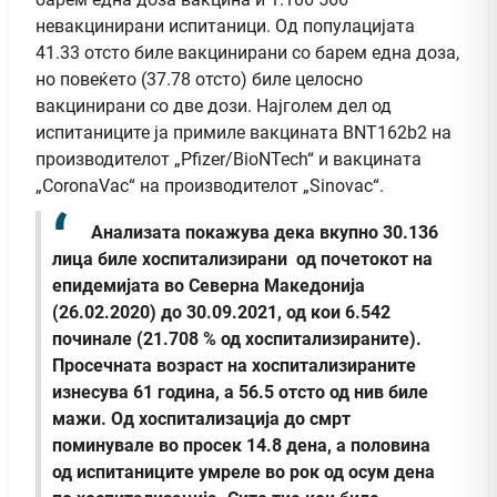
невакцинирани испитаници. Од популацијата
41.33 отсто биле вакцинирани со барем една доза,
но повеќето (37.78 отсто) биле целосно
вакцинирани со две дози. Најголем дел од
испитаниците ја примиле вакцината BNT162b2 на
производителот „Pfizer/BioNTech“ и вакцината
„CoronaVac“ на производителот „Sinovac“.
Анализата покажува дека вкупно 30.136
лица биле хоспитализирани од почетокот на
епидемијата во Северна Македонија
(26.02.2020) до 30.09.2021, од кои 6.542
починале (21.708 % од хоспитализираните).
Просечната возраст на хоспитализираните
изнесува 61 година, а 56.5 отсто од нив биле
мажи. Од хоспитализација до смрт
поминувале во просек 14.8 дена, а половина
од испитаниците умреле во рок од осум дена