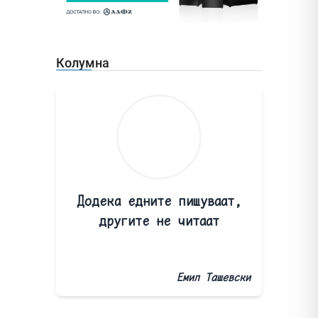
Колумна
Додека едните пишуваат,
другите не читаат
Емил Ташевски