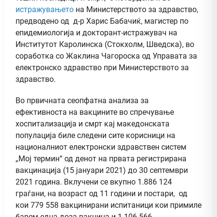
истражувањето
на Министерството за здравство,
предводено од д-р Харис Бабачиќ, магистер по
епидемиологија и докторант-истражувач на
Институтот Каролинска (Стокхолм, Шведска), во
соработка со Жаклина Чагороска од Управата за
електронско здравство при Министерството за
здравство.
Во првичната сеопфатна анализа за
ефективноста на вакцините во спречување
хоспитализација и смрт кај македонската
популација биле следени сите корисници на
националниот електронски здравствен систем
„Мој термин“ од денот на првата регистрирана
вакцинација (15 јануари 2021) до 30 септември
2021 година. Вклучени се вкупно 1.886 124
граѓани, на возраст од 11 години и постари, од
кои 779 558 вакцинирани испитаници кои примиле
барем една доза вакцина и 1.106 566