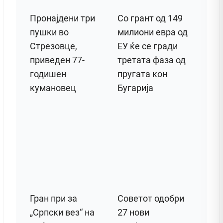
Пронајдени три
Со грант од 149
пушки во
милиони евра од
Стрезовце,
ЕУ ќе се гради
приведен 77-
третата фаза од
годишен
пругата кон
кумановец
Бугарија
Гран при за
Советот одобри
„Српски вез“ на
27 нови