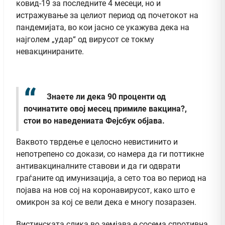
ковид-19 за последните 4 месеци, но и
истражување за целиот период од почетокот на
пандемијата, во кои јасно се укажува дека на
најголем „удар“ од вирусот се токму
невакцинираните.
Знаете ли дека 90 проценти од
починатите овој месец примиле вакцина?,
стои во наведениата Фејсбук објава.
Ваквото тврдење е целосно невистинито и
непотрепено со докази, со намера да ги поттикне
антивакциналните ставови и да ги одврати
граѓаните од имунизација, а сето тоа во период на
појава на нов сој на коронавирусот, како што е
омикрон за кој се вели дека е многу позаразен.
Вистинската слика во земјава е сосема спротивна