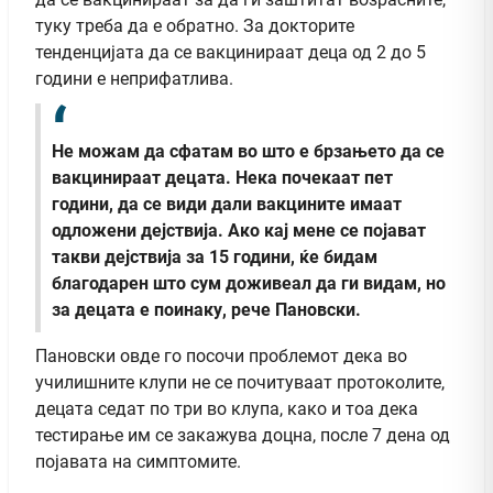
туку треба да е обратно. За докторите
тенденцијата да се вакцинираат деца од 2 до 5
години е неприфатлива.
Не можам да сфатам во што е брзањето да се
вакцинираат децата. Нека почекаат пет
години, да се види дали вакцините имаат
одложени дејствија. Ако кај мене се појават
такви дејствија за 15 години, ќе бидам
благодарен што сум доживеал да ги видам, но
за децата е поинаку, рече Пановски.
Пановски овде го посочи проблемот дека во
училишните клупи не се почитуваат протоколите,
децата седат по три во клупа, како и тоа дека
тестирање им се закажува доцна, после 7 дена од
појавата на симптомите.