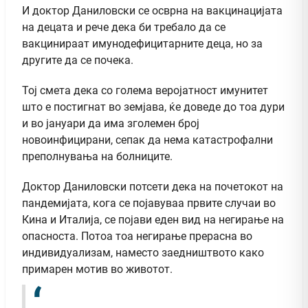
И доктор Даниловски се осврна на вакцинацијата
на децата и рече дека би требало да се
вакцинираат имунодефицитарните деца, но за
другите да се почека.
Тој смета дека со голема веројатност имунитет
што е постигнат во земјава, ќе доведе до тоа дури
и во јануари да има зголемен број
новоинфицирани, сепак да нема катастрофални
преполнувања на болниците.
Доктор Даниловски потсети дека на почетокот на
пандемијата, кога се појавуваа првите случаи во
Кина и Италија, се појави еден вид на негирање на
опасноста. Потоа тоа негирање прерасна во
индивидуализам, наместо заедништвото како
примарен мотив во животот.