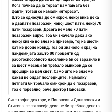
Кога почнаа да ја тераат кампањата без
факти, тогаш се намали интересот.
Што се однесува до омикрон, некој вика дека
е двапати позаразен, некој шест пати, некој 70
пати позаразен. Досега немало 70 пати
позаразен вирус. Тоа би значело дека ако
некој кивне во влез на приземје, тој на шести
кат ќе добие ковид. Тоа би значело и крај на
пандемијата зашто 80 проценти од
работоспособното население би се заразило и
за шест месеци би требало омикрон да се
прошири во цел свет. Само што не знаеме
какви ќе бидат последиците. Најмалку
петпати би требало омикрон да е позаразен,
тоа е пореално, рече доктор Пановски.
Сите тројца доктори, и Пановски и Даниловски и
Стикова, се согласија дека не би требало децата
да се вакцинираат за да ги заштитат возрасните,