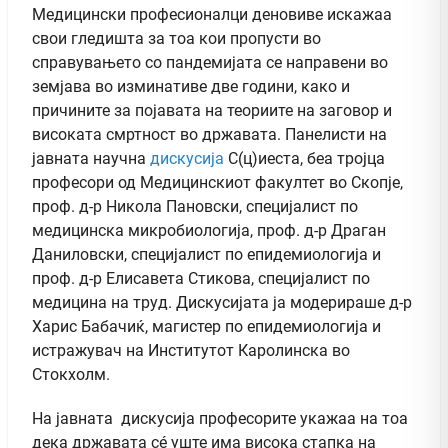
Медицински професионалци деновиве искажаа
свои гледишта за тоа кои пропусти во
справувањето со пандемијата се направени во
земјава во изминативе две години, како и
причините за појавата на теориите на заговор и
високата смртност во државата. Панелисти на
јавната научна
дискусија
С(ц)иеста, беа тројца
професори од Медицинскиот факултет во Скопје,
проф. д-р Никола Пановски, специјалист по
медицинска микробиологија, проф. д-р Драган
Даниловски, специјалист по епидемиологија и
проф. д-р Елисавета Стикова, специјалист по
медицина на труд. Дискусијата ја модерираше д-р
Харис Бабачиќ, магистер по епидемиологија и
истражувач на Институтот Каролинска во
Стокхолм.
На јавната дискусија професорите укажаа на тоа
дека државата сé уште има висока стапка на