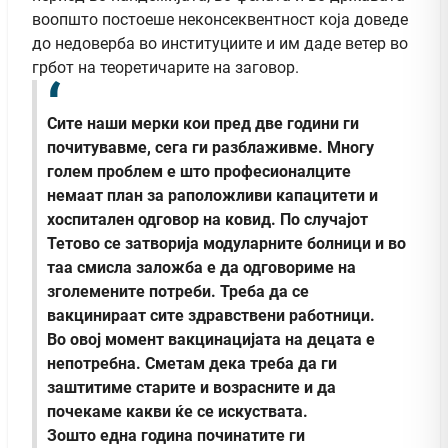
воопшто постоеше неконсеквентност која доведе
до недоверба во институциите и им даде ветер во
грбот на теоретичарите на заговор.
Сите наши мерки кои пред две години ги
почитувавме, сега ги разблаживме. Многу
голем проблем е што професионалците
немаат план за раположливи капацитети и
хоспитален одговор на ковид. По случајот
Тетово се затворија модуларните болници и во
таа смисла заложба е да одговориме на
зголемените потреби. Треба да се
вакцинираат сите здравствени работници.
Во овој момент вакцинацијата на децата е
непотребна. Сметам дека треба да ги
заштитиме старите и возрасните и да
почекаме какви ќе се искуствата.
Зошто една година починатите ги