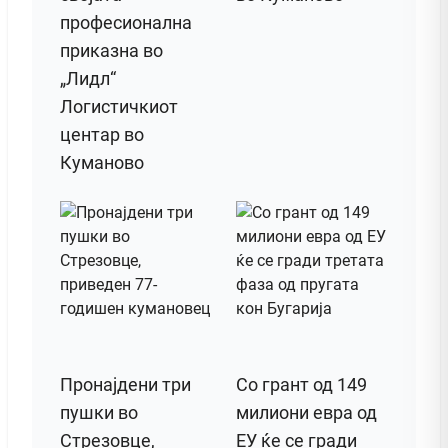
професионална
приказна во
„Лидл“
Логистичкиот
центар во
Куманово
Пронајдени три
Со грант од 149
пушки во
милиони евра од
Стрезовце,
ЕУ ќе се гради