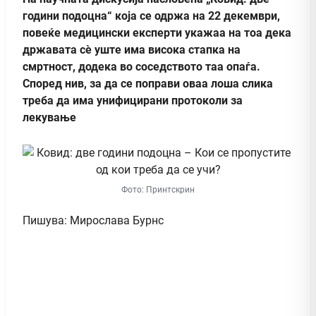
години подоцна“ која се одржа на 22 декември,
повеќе медицински експерти укажаа на тоа дека
државата сè уште има висока стапка на
смртност, додека во соседството таа опаѓа.
Според нив, за да се поправи оваа лоша слика
треба да има унифицирани протоколи за
лекување
Фото: Принтскрин
Пишува: Мирослава Бурнс