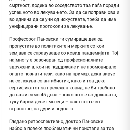
смртност, додека во соседството таа паѓа поради
успешното во лекувањето. За да се поправи ова и
во иднина да се учи од искуствата, треба да има
унифицирани протоколи за лекување.
Професорот Пановски ги сумираше дел од
пропустите во политиките и мерките со кои
земјава се справуваше со ковид пандемијата. Тој
најмногу е разочаран од професионалните
здруженија, кои не поддржале и не промовирале
општо познати тези, како на пример, дека вирус
не се лекува со антибиотик, како и тоа дека
сертификатот за прележан ковид, не би требало
да важи само 45 дена – како што е во државата,
туку барем девет месеци – како што е во
странство, па дури и подолго.
Гледано ретроспективно, доктор Пановски
наброја повеќе проблематични пристапи за тоа