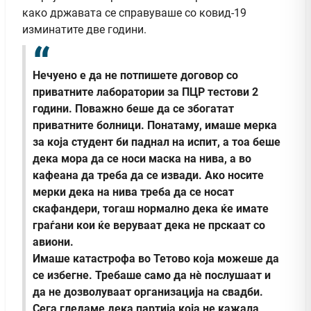
како државата се справуваше со ковид-19
изминатите две години.
Нечуено е да не потпишете договор со
приватните лаборатории за ПЦР тестови 2
години. Поважно беше да се збогатат
приватните болници. Понатаму, имаше мерка
за која студент би паднал на испит, а тоа беше
дека мора да се носи маска на нива, а во
кафеана да треба да се извади. Ако носите
мерки дека на нива треба да се носат
скафандери, тогаш нормално дека ќе имате
граѓани кои ќе веруваат дека не прскаат со
авиони.
Имаше катастрофа во Тетово која можеше да
се избегне. Требаше само да нè послушаат и
да не дозволуваат организација на свадби.
Сега гледаме дека партија која не кажала