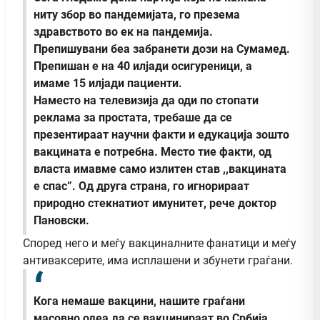
ниту збор во пандемијата, го презема
здравството во ек на пандемија.
Препишувани беа забранети дози на Сумамед.
Препишан е на 40 илјади осигуреници, а
имаме 15 илјади пациенти.
Наместо на телевизија да оди по стопати
реклама за простата, требаше да се
презентираат научни факти и едукација зошто
вакцината е потребна. Место тие факти, од
власта имавме само излитен став ,,вакцината
е спас”. Од друга страна, го игнорираат
природно стекнатиот имунитет, рече доктор
Пановски.
Според него и меѓу вакциналните фанатици и меѓу
антиваксерите, има исплашени и збунети граѓани.
Кога немаше вакцини, нашите граѓани
масовно одеа да се вакцинираат во Србија.