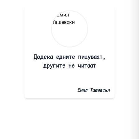
Додека едните пишуваат,
другите не читаат
Емил Ташевски