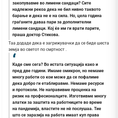
закопувавме во лимени сандаци? Сите
надлежни рекоа дека не бил нивно таквото
барање и дека не е на сила. Но, цела година
граѓаните даваа пари за дополнителни
лимени сандаци. Кој ќе им ги врати парите,
праша доктор Стикова.
Таа додаде дека е загрижувачки да се биде шеста
земја во светот по смртност .
Каде сме сега? Во истата ситуација како и
пред две години. Имаме омикрон, но немаме
многу работи со кои може да се пофалиме
дека добро ги етаблиравме. Немаме ресурси
и протоколи. Не направивме проценка на
ризик на професионалците. Изготвивме многу
алатки за заштита на работниците во време
на пандемија, властите не нè послушаа. Тие
што се заразија на работа имаат куп права