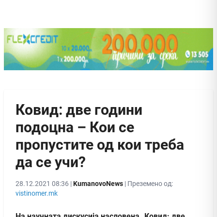
Ковид: две години
подоцна – Кои се
пропустите од кои треба
да се учи?
28.12.2021 08:36 |
KumanovoNews
| Преземено од:
vistinomer.mk
На научната дискусија насловена „Ковид: две