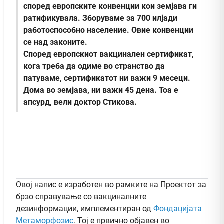
според европските конвенции кои земјава ги
ратификувала. Зборуваме за 700 илјади
работоспособно население. Овие конвенции
се над законите.
Според европскиот вакцинален сертификат,
кога треба да одиме во странство да
патуваме, сертификатот ни важи 9 месеци.
Дома во земјава, ни важи 45 дена. Тоа е
апсурд, вели доктор Стикова.
Овој напис е изработен во рамките на Проектот за
брзо справување со вакциналните
дезинформации, имплементиран од
Фондацијата
Метаморфозис
. Тој е првично објавен во