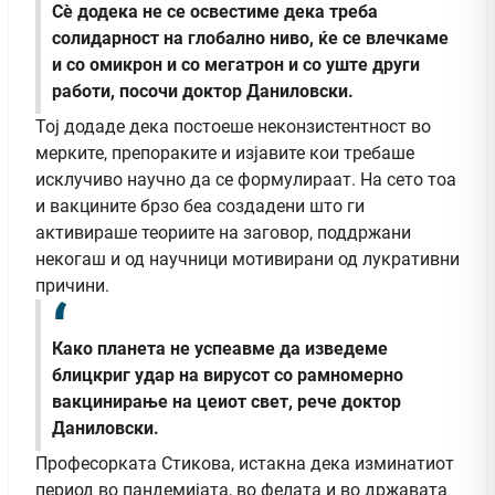
Сè додека не се освестиме дека треба
солидарност на глобално ниво, ќе се влечкаме
и со омикрон и со мегатрон и со уште други
работи, посочи доктор Даниловски.
Тој додаде дека постоеше неконзистентност во
мерките, препораките и изјавите кои требаше
исклучиво научно да се формулираат. На сето тоа
и вакцините брзо беа создадени што ги
активираше теориите на заговор, поддржани
некогаш и од научници мотивирани од лукративни
причини.
Како планета не успеавме да изведеме
блицкриг удар на вирусот со рамномерно
вакцинирање на цеиот свет, рече доктор
Даниловски.
Професорката Стикова, истакна дека изминатиот
период во пандемијата, во фелата и во државата