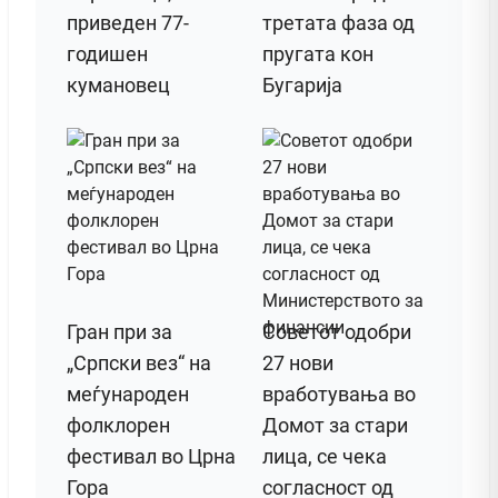
приведен 77-
третата фаза од
годишен
пругата кон
кумановец
Бугарија
Гран при за
Советот одобри
„Српски вез“ на
27 нови
меѓународен
вработувања во
фолклорен
Домот за стари
фестивал во Црна
лица, се чека
Гора
согласност од