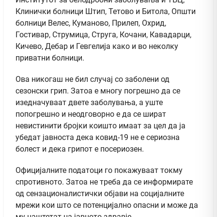
Клинички болници Штип, Тетово и Битола, Општи
болници Велес, Куманово, Прилеп, Охрид,
Гостивар, Струмица, Струга, Кочани, Кавадарци,
Кичево, Дебар и Гевгелија како и во неколку
приватни болници.
Ова никогаш не бил случај со заболени од
сезонски грип. Затоа е многу погрешно да се
изедначуваат двете заболувања, а уште
попогрешно и неодговорно е да се шират
невистинити бројки коишто имаат за цел да ја
убедат јавноста дека ковид-19 не е сериозна
болест и дека грипот е посериозен.
Официјалните податоци го покажуваат токму
спротивното. Затоа не треба да се информирате
од сензационалистички објави на социјалните
мрежи кои што се потенцијално опасни и може да
му наштетат на јавното здравје.