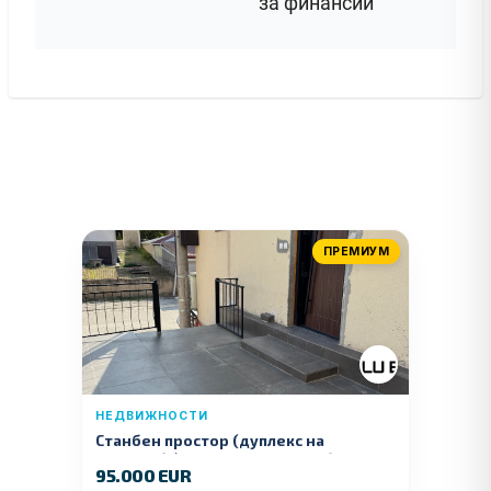
за финансии
ПРЕМИУМ
НЕДВИЖНОСТИ
Станбен простор (дуплекс на
продажба) – Ул. Стојан Арсов бр. 1,
95.000 EUR
Куманово