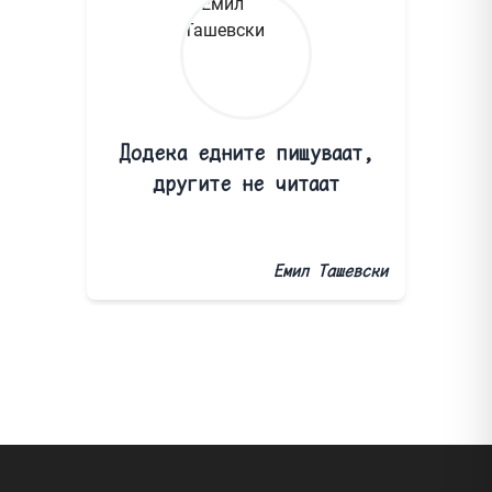
Додека едните пишуваат,
другите не читаат
Емил Ташевски