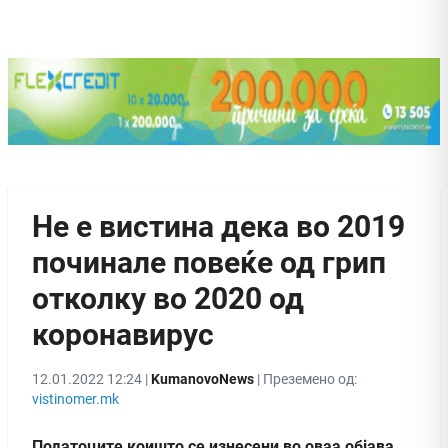
Не е вистина дека во 2019
починале повеќе од грип
отколку во 2020 од
коронавирус
12.01.2022 12:24 |
KumanovoNews
| Преземено од:
vistinomer.mk
Податоците коишто се изнесени во оваа објава