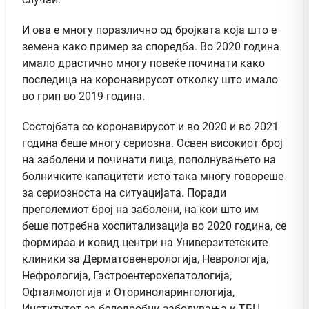
И ова е многу поразлично од бројката која што е
земена како пример за споредба. Во 2020 година
имало драстично многу повеќе починати како
последица на коронавирусот отколку што имало
во грип во 2019 година.
Состојбата со коронавирусот и во 2020 и во 2021
година беше многу сериозна. Освен високиот број
на заболени и починати лица, пополнувањето на
болничките капацитети исто така многу говореше
за сериозноста на ситуацијата. Поради
преголемиот број на заболени, на кои што им
беше потребна хоспитализација во 2020 година, се
формираа и ковид центри на Универзитетските
клиники за Дерматовенерологија, Неврологија,
Нефрологија, Гастроентерохепатологија,
Офталмологија и Оториноларингологија,
Институтот за белодробни заболувања и ТБЦ,