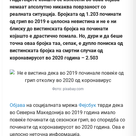
немаат апсолутно никаква поврзаност со
реалната ситуација. Бројката од 1.203 починати
од грип во 2019 е целосна невистина и не е ни
блиску до вистинската бројка на починати
којашто е драстично помала. Но, дури и да беше
точна оваа бројка таа, сепак, е дупло пониска од
вистинската бројка на смртни случаи од
коронавирусот во 2020 година – 2.503
Фото: pixabay.com
Објава
на социјалната мрежа
Фејсбук
тврди дека
во Северна Македонија во 2019 година имало
повеќе починати од сезонски грип, во споредба со
починати од коронавирусот во 2020 година. Ова е
целосно неточна информација.