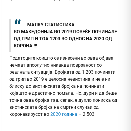
МАЛКУ СТАТИСТИКА
ВО МАКЕДОНИЈА ВО 2019 ПОВЕЌЕ ПОЧИНАЛЕ
ОД ГРИП И ТОА 1203 ВО ОДНОС НА 2020 ОД
КОРОНА !!!
Податоците коишто се изнесени во оваа објава
немаат апсолутно никаква поврзаност со
реалната ситуација. Бројката од 1.203 починати
од грип во 2019 е целосна невистина и не е ни
блиску до вистинската бројка на починати
којашто е драстично помала. Но, дури и да беше
точна оваа бројка таа, сепак, е дупло пониска од
вистинската бројка на смртни случаи од
коронавирусот во
2020 година
– 2.503.