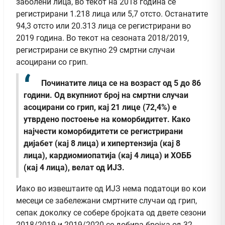
заболени лица, во текот на 2018 година се
регистрирани 1.218 лица или 5,7 отсто. Останатите
94,3 отсто или 20.313 лица се регистрирани во
2019 година. Во текот на сезоната 2018/2019,
регистрирани се вкупно 29 смртни случаи
асоцирани со грип.
Починатите лица се на возраст од 5 до 86
години. Од вкупниот број на смртни случаи
асоцирани со грип, кај 21 лице (72,4%) е
утврдено постоење на коморбидитет. Како
најчести коморбидитети се регистрирани
дијабет (кај 8 лица) и хипертензија (кај 8
лица), кардиомиопатија (кај 4 лица) и ХОББ
(кај 4 лица), велат од ИЈЗ.
Иако во извештаите од ИЈЗ нема податоци во кои
месеци се забележани смртните случаи од грип,
сепак доколку се собере бројката од двете сезони
2018/2019 и 2019/2020 се добива бројка од 32