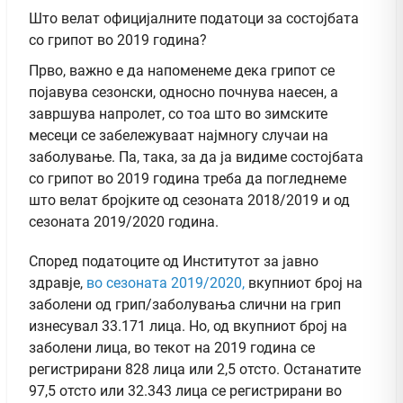
Што велат официјалните податоци за состојбата
со грипот во 2019 година?
Прво, важно е да напоменеме дека грипот се
појавува сезонски, односно почнува наесен, а
завршува напролет, со тоа што во зимските
месеци се забележуваат најмногу случаи на
заболување. Па, така, за да ја видиме состојбата
со грипот во 2019 година треба да погледнеме
што велат бројките од сезоната 2018/2019 и од
сезоната 2019/2020 година.
Според податоците од Институтот за јавно
здравје,
во сезоната 2019/2020,
вкупниот број на
заболени од грип/заболувања слични на грип
изнесувал 33.171 лица. Но, од вкупниот број на
заболени лица, во текот на 2019 година се
регистрирани 828 лица или 2,5 отсто. Останатите
97,5 отсто или 32.343 лица се регистрирани во