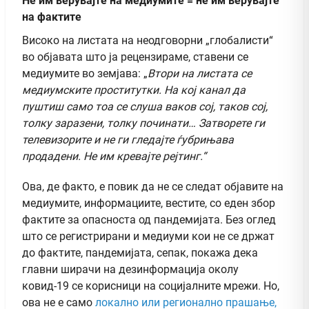
Не им верувајте на медиумите
=
не им верувајте
на фактите
Високо на листата на неодговорни „глобалисти“
во објавата што ја рецензираме, ставени се
медиумите во земјава: „
Втори на листата се
медиумските проститутки. На кој канал да
пуштиш само тоа се слуша ваков сој, таков сој,
толку заразени, толку починати… Затворете ги
телевизорите и не ги гледајте ѓубрињава
продадени. Не им кревајте рејтинг.“
Ова, де факто, е повик да не се следат објавите на
медиумите, информациите, вестите, со еден збор
фактите за опасноста од пандемијата. Без оглед
што се регистрирани и медиуми кои не се држат
до фактите, пандемијата, сепак, покажа дека
главни ширачи на дезинформација околу
ковид-19 се корисници на социјалните мрежи. Но,
ова не е само
локално или регионално прашање,