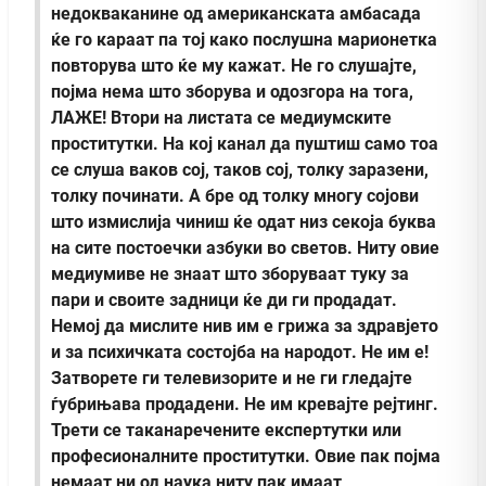
недокваканине од американската амбасада
ќе го караат па тој како послушна марионетка
повторува што ќе му кажат. Не го слушајте,
појма нема што зборува и одозгора на тога,
ЛАЖЕ!
Втори на листата се медиумските
проститутки. На кој канал да пуштиш само тоа
се слуша ваков сој, таков сој, толку заразени,
толку починати. А бре од толку многу сојови
што измислија чиниш ќе одат низ секоја буква
на сите постоечки азбуки во светов. Ниту овие
медиумиве не знаат што зборуваат туку за
пари и своите задници ќе ди ги продадат.
Немој да мислите нив им е грижа за здравјето
и за психичката состојба на народот. Не им е!
Затворете ги телевизорите и не ги гледајте
ѓубрињава продадени. Не им кревајте рејтинг.
Трети се таканаречените експертутки или
професионалните проститутки. Овие пак појма
немаат ни од наука ниту пак имаат