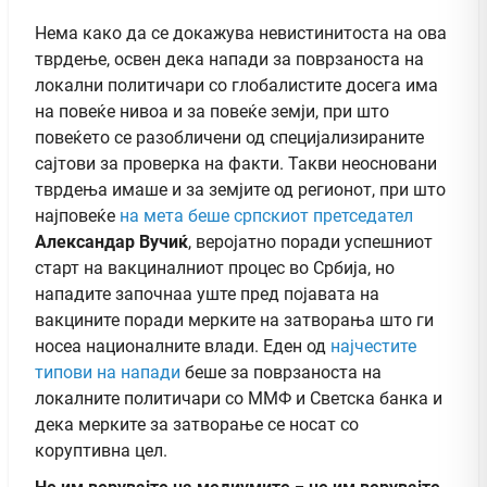
Нема како да се докажува невистинитоста на ова
тврдење, освен дека напади за поврзаноста на
локални политичари со глобалистите досега има
на повеќе нивоа и за повеќе земји, при што
повеќето се разобличени од специјализираните
сајтови за проверка на факти. Такви неосновани
тврдења имаше и за земјите од регионот, при што
најповеќе
на мета беше српскиот претседател
Александар Вучиќ
, веројатно поради успешниот
старт на вакциналниот процес во Србија, но
нападите започнаа уште пред појавата на
вакцините поради мерките на затворања што ги
носеа националните влади. Еден од
најчестите
типови на напади
беше за поврзаноста на
локалните политичари со ММФ и Светска банка и
дека мерките за затворање се носат со
коруптивна цел.