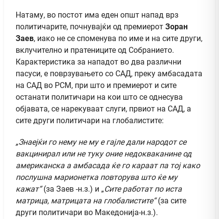
Натаму, во постот има еден општ напад врз
политичарите, почнувајќи од премиерот
Зоран
Заев
, иако не се споменува по име и на сите други,
вклучително и пратениците од Собранието.
Карактеристика за нападот во два различни
пасуси, е поврзувањето со САД, преку амбасадата
на САД во РСМ, при што и премиерот и сите
останати политичари на кои што се однесува
објавата, се нарекуваат слуги, првиот на САД, а
сите други политичари на глобалистите:
„Знаејќи го нему не му е гајле дали народот се
вакцинирал или не туку оние недокваканине од
американска а амбасада ќе го караат па тој како
послушна марионетка повторува што ќе му
кажа
т“
(за Заев -н.з.) и „
Сите работат по иста
матрица, матрицата на глобалистите“
(за сите
други политичари во Македонија-н.з.).