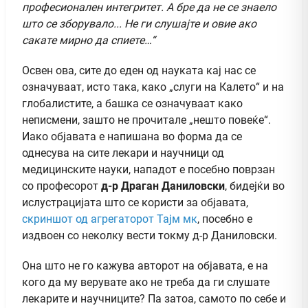
професионален интегритет. А бре да не се знаело
што се зборувало
..
. Не ги слушајте и овие ако
сакате мирно да спиете
…“
Освен ова, сите до еден од науката кај нас се
означуваат, исто така, како „слуги на Калето“ и на
глобалистите, а башка се означуваат како
неписмени, зашто не прочитале „нешто повеќе“.
Иако објавата е напишана во форма да се
однесува на сите лекари и научници од
медицинските науки, нападот е посебно поврзан
со професорот
д-р Драган Даниловски
, бидејќи во
ислустрацијата што се користи за објавата,
скриншот од агрегаторот Тајм мк
, посебно е
издвоен со неколку вести токму д-р Даниловски.
Она што не го кажува авторот на објавата, е на
кого да му верувате ако не треба да ги слушате
лекарите и научниците? Па затоа, самото по себе и