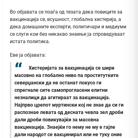
Во објавата се поаѓа од тезата дека повиците за
вакцинација се, всушност, глобална хистерија, а
дека домашните експерти, политичари и медиуми
се слуги кои без никакво знаење ја спроведуваат
истата политика.
Еве ја објавата:
Хистеријата за вакцинација се шири
масовно на глобално ниво па проститутките
северџански да не останат покусо ги
спрегнале сите самопрогласени елитни
незналици да агитираат за вакцинација.
Најпрво црепот муртински кој не знае да си ги
распознае левата од десната чевла зел дроби
дали дроби повикувајќи за масовна
вакцинација. Знаејќи го нему не му е гајле
дали народот се вакцинирал или не туку оние