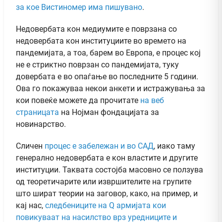
за кое Вистиномер има пишувано
.
Недовербата кон медиумите е поврзана со
недовербата кон институциите во времето на
пандемијата, а тоа, барем во Европа, е процес кој
не е стриктно поврзан со пандемијата, туку
довербата е во опаѓање во последните 5 години.
Ова го покажуваа некои анкети и истражувања за
кои повеќе можете да прочитате
на веб
страницата
на Нојман фондацијата за
новинарство.
Сличен
процес е забележан и во САД
, иако таму
генерално недовербата е кон властите и другите
институции. Таквата состојба масовно се ползува
од теоретичарите или извршителите на групите
што шират теории на заговор, како, на пример, и
кај нас,
следбениците на Q армијата кои
повикуваат на насилство врз уредниците и