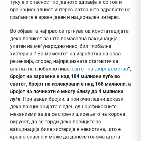
туку е и опасност по јавното здравје, а со тоа и
врз националниот интерес, затоа што здравјето на
граѓаните е врвен јавен и национален интерес.
Во објавата најпрво се тргнува од констатацијата
дека повикот за што помасовна вакцинација,
упатен на меѓународно ниво, бил глобална
хистерија!? Во моментот на изработка на оваа
рецензија, според најпрецизната статистичка
алатка на глобално ниво,
сајтот на „ворлдометар
“,
бројот на заразени е над 184 милиони луѓе во
светот, бројот на излекувани е над 168 милиони, а
бројот на починати е многу близу до 4 милиони
луѓе
. При вакви бројки, а при очигледни докази
дека вакцинацијата е еден од најефикасните
механизми за да се спречи ширењето на корона
вирусот, да се тврди дека повиците за
вакцинација биле хистерија е невистина, што е
крајно опасно и може да донесе голема штета.