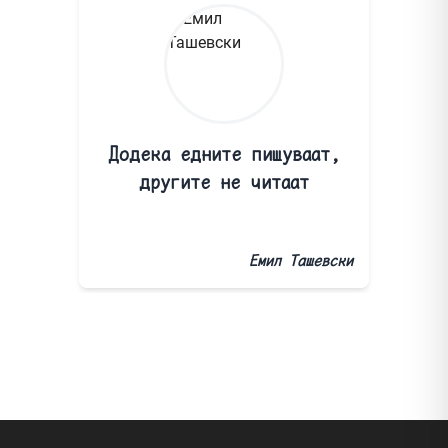
Додека едните пишуваат,
другите не читаат
Емил Ташевски