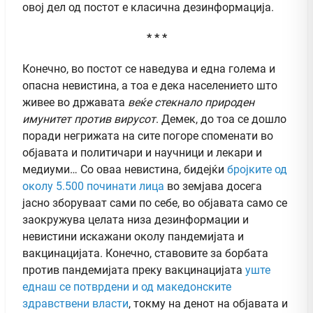
овој дел од постот е класична дезинформација.
* * *
Конечно, во постот се наведува и една голема и
опасна невистина, а тоа е дека населението што
живее во државата
веќе стекнало природен
имунитет против вирусот
. Демек, до тоа се дошло
поради негрижата на сите погоре споменати во
објавата и политичари и научници и лекари и
медиуми… Со оваа невистина, бидејќи
бројките од
околу 5.500 починати лица
во земјава досега
јасно зборуваат сами по себе, во објавата само се
заокружува целата низа дезинформации и
невистини искажани околу пандемијата и
вакцинацијата. Конечно, ставовите за борбата
против пандемијата преку вакцинацијата
уште
еднаш се потврдени и од македонските
здравствени власти
, токму на денот на објавата и