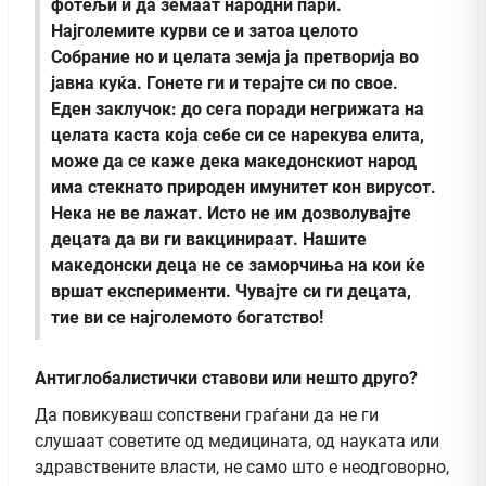
фотељи и да земаат народни пари.
Најголемите курви се и затоа целото
Собрание но и целата земја ја претворија во
јавна куќа. Гонете ги и терајте си по свое.
Еден заклучок: до сега поради негрижата на
целата каста која себе си се нарекува елита,
може да се каже дека македонскиот народ
има стекнато природен имунитет кон вирусот.
Нека не ве лажат. Исто не им дозволувајте
децата да ви ги вакцинираат. Нашите
македонски деца не се заморчиња на кои ќе
вршат експерименти. Чувајте си ги децата,
тие ви се најголемото богатство!
Антиглобалистички ставови или нешто друго?
Да повикуваш сопствени граѓани да не ги
слушаат советите од медицината, од науката или
здравствените власти, не само што е неодговорно,