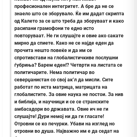
професионален интегритет. А бре да не се
знаело што се зборувало. Ќе им дадат скрипта
од Калето за се што треба да зборуваат и како
расипани грамофони те едно исто
повторуваат. Не ги слушајте и овие ако сакате
мирно да спиете. Како не се најде еден да
прочита нешто повеќе и да им се
спротивстави на глобалистичкиве послушни
ѓубриња? Барем еден!?
Четврти на листата се
политичарите. Нема политичар во
северџанистан со свој ак’л да мисли. Сите
работат по иста матрица, матрицата на
глобалистите. За овие наука не постои. За нив
и библија, и научници и се се странските
амбасадори во државата. Овие ич не ги
слушајте! Дури немој ни да ги гласате!
Отровни се ко печурки. Убави на изглед но
отровни во душа. Најважно им е да седат на