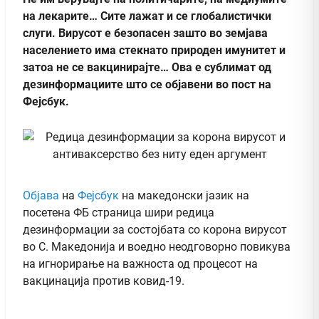
на лекарите… Сите лажат и се глобалистички
слуги. Вирусот е безопасен зашто во земјава
населението има стекнато природен имунитет и
затоа не се вакцинирајте… Ова е сублимат од
дезинформациите што се објавени во пост на
Фејсбук.
Објава
на
Фејсбук
на македонски јазик на
посетена ФБ страница шири редица
дезинформации за состојбата со корона вирусот
во С. Македонија и воедно неодговорно повикува
на игнорирање на важноста од процесот на
вакцинација против ковид-19.