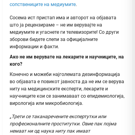
сопствениците на медиумите
.
Сосема ист пристап има и авторот на објавата
што ја рецензираме – не им верувајте на
медиумите и угаснете ги телевизорите! Со други
зборови бидете слепи за официјалните
информации и факти.
Ако не им верувате на лекарите и научниците, на
кого?
Конечно и можеби најголемата дезинформација
во објавата е повикот јавноста да не им се верува
ниту на медицинските експерти, лекарите и
научниците кои се занимаваат со епидемиологија,
вирологија или микробиологија.
„Трети се таканаречените експертутки или
професионалните проститутки. Овие пак појма
немаат ни од наука ниту пак имаат