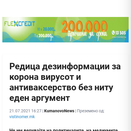
Редица дезинформации за
корона вирусот и
антиваксерство без ниту
еден аргумент
21.07.2021 16:27 |
KumanovoNews
| Преземено од:
vistinomer.mk
Не им верувајте на политичарите, на медиумите