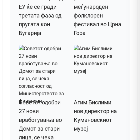
ЕУ ќе се гради
меѓународен
третата фаза од
фолклорен
пругата кон
фестивал во Црна
Бугарија
Гора
Советот одобри
Агим Бислими
27 нови
нов директор на
вработувања во
Кумановскиот
Домот за стари
музеј
лица, се чека