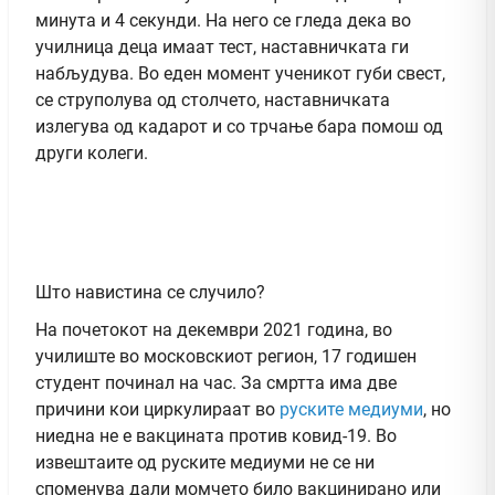
минута и 4 секунди. На него се гледа дека во
училница деца имаат тест, наставничката ги
набљудува. Во еден момент ученикот губи свест,
се струполува од столчето, наставничката
излегува од кадарот и со трчање бара помош од
други колеги.
Што навистина се случило?
На почетокот на декември 2021 година, во
училиште во московскиот регион, 17 годишен
студент починал на час. За смртта има две
причини кои циркулираат во
руските медиуми
, но
ниедна не е вакцината против ковид-19. Во
извештаите од руските медиуми не се ни
споменува дали момчето било вакцинирано или