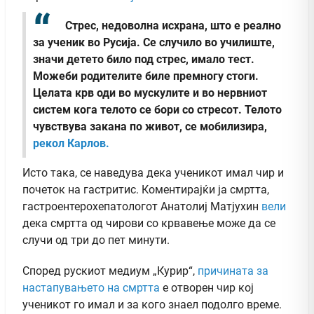
Стрес, недоволна исхрана, што е реално
за ученик во Русија. Се случило во училиште,
значи детето било под стрес, имало тест.
Можеби родителите биле премногу стоги.
Целата крв оди во мускулите и во нервниот
систем кога телото се бори со стресот. Телото
чувствува закана по живот, се мобилизира,
рекол Карлов.
Исто така, се наведува дека ученикот имал чир и
почеток на гастритис. Коментирајќи ја смртта,
гастроентерохепатологот Анатолиј Матјухин
вели
дека смртта од чирови со крвавење може да се
случи од три до пет минути.
Според рускиот медиум „Курир“,
причината за
настапувањето на смртта
е отворен чир кој
ученикот го имал и за кого знаел подолго време.