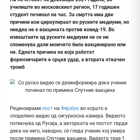
училиште во московскиот регион, 17 годишен
студент починал на час. За смртта има две
причини кои циркулираат во руските медиуми, но
ниедна не е вакцината против ковид-19. Во
извештаите од руските медиуми не се ни
споменува дали момчето било вакцинирано или
не. Едната причина на која работат
форензичарите е срцев удар, а втората откачен
тромб
Рецензираме
пост
на
Фејсбук
во којшто е
споделено видео од сигурносна камера. Видеото
потекнува од Русија, а авторката на постот тврди
дека на него, наводно, се гледа ученик кој умира
после примена Спутник вакцина. Видеото трае 1