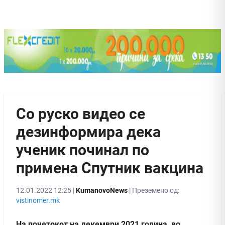
Со руско видео се
дезинформира дека
ученик починал по
примена Спутник вакцина
12.01.2022 12:25 |
KumanovoNews
| Преземено од:
vistinomer.mk
На почетокот на декември 2021 година, во