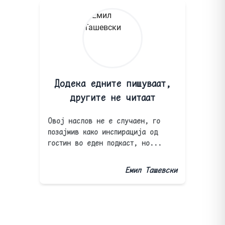
Додека едните пишуваат,
другите не читаат
Овој наслов не е случаен, го
позајмив како инспирација од
гостин во еден подкаст, но...
Емил Ташевски