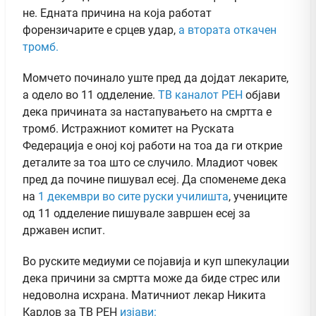
не. Едната причина на која работат
форензичарите е срцев удар,
а втората откачен
тромб.
Момчето починало уште пред да дојдат лекарите,
a одело во 11 одделение.
ТВ каналот РЕН
објави
дека причината за настапувањето на смртта е
тромб. Истражниот комитет на Руската
Федерација е оној кој работи на тоа да ги открие
деталите за тоа што се случило. Младиот човек
пред да почине пишувал есеј. Да споменеме дека
на
1 декември во сите руски училишта
, учениците
од 11 одделение пишувале завршен есеј за
државен испит.
Во руските медиуми се појавија и куп шпекулации
дека причини за смртта може да биде стрес или
недоволна исхрана. Матичниот лекар Никита
Карлов за ТВ РЕН
изјави: