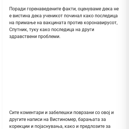
Поради горенаведените факти, оценуваме дека не
е вистина дека ученикот починал како последица
на примање на вакцината против коронавирусот,
Спутник, туку како последица на други
здравствени проблеми.
Сите коментари и забелешки поврзани со овој и
другите написи на Вистиномер, барањата за
корекции и појаснувања, како и предлозите за