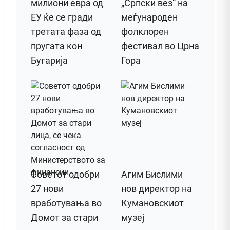
милиони евра од
„Српски вез“ на
ЕУ ќе се гради
меѓународен
третата фаза од
фолклорен
пругата кон
фестивал во Црна
Бугарија
Гора
Советот одобри
Агим Бислими
27 нови
нов директор на
вработувања во
Кумановскиот
Домот за стари
музеј