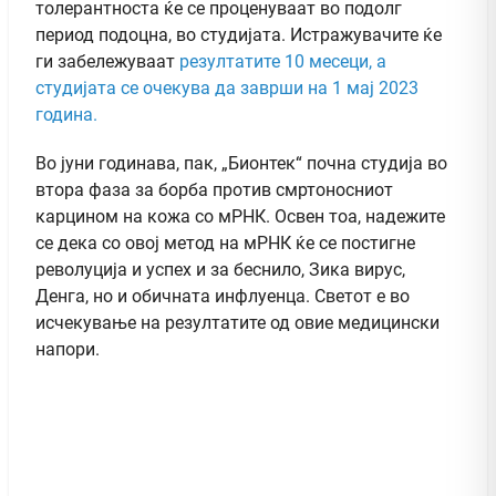
толерантноста ќе се проценуваат во подолг
период подоцна, во студијата. Истражувачите ќе
ги забележуваат
резултатите 10 месеци, а
студијата се очекува да заврши на 1 мај 2023
година.
Во јуни годинава, пак, „Бионтек“ почна студија во
втора фаза за борба против смртоносниот
карцином на кожа со мРНК. Освен тоа, надежите
се дека со овој метод на мРНК ќе се постигне
револуција и успех и за беснило, Зика вирус,
Денга, но и обичната инфлуенца. Светот е во
исчекување на резултатите од овие медицински
напори.