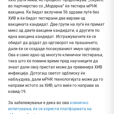
во партнерство со „Модерна“ ќе тестира мРНК
вакцина. Ќе бидат вклучени 56 здрави луѓе без
ХИВ и ќе бидат тестирани две верзии од
вакцината кандидат. Две групи на луѓе ќе примат
микс од двете вакцини кандидати, а другите по
една вакцина кандидат. Истражувачите ќе се
обидат да дојдат до одговорот на прашањето,
дали ќе се создаде посакуваниот имун одговор.
Ова е само едно од многуте клинички тестирања,
така што ќе помине време пред научниците да
знаат дали овој пристап може да превенира ХИВ
инфекција. Дотогаш светот одблиску ќе
набљудува, дали мРНК технологијата може да го
направи истото за ХИВ, што веќе го направи за
ковид-19.
За забележување е дека во ова
клиничко
испитување, ќе се користи платформата на