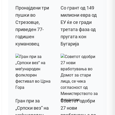
Пронајдени три
Со грант од 149
пушки во
милиони евра од
Стрезовце,
ЕУ ќе се гради
приведен 77-
третата фаза од
годишен
пругата кон
кумановец
Бугарија
Гран при за
Советот одобри
„Српски вез“ на
27 нови