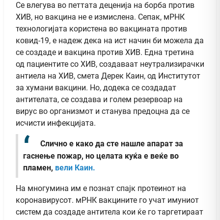
Се влегува во петтата деценија на борба против
ХИВ, но вакцина не е измислена. Сепак, мРНК
технологијата користена во вакцината против
ковид-19, е надеж дека на ист начин би можела да
се создаде и вакцина против ХИВ. Една третина
од пациентите со ХИВ, создаваат неутрализирачки
антиела на ХИВ, смета Дерек Каин, од Институтот
за хумани вакцини. Но, додека се создадат
антителата, се создава и голем резервоар на
вирус во организмот и станува предоцна да се
исчисти инфекцијата.
Слично е како да сте нашле апарат за
гаснење пожар, но целата куќа е веќе во
пламен,
вели Каин.
На многумина им е познат спајк протеинот на
коронавирусот. мРНК вакцините го учат имуниот
систем да создаде антитела кои ќе го таргетираат