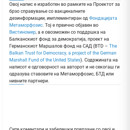
Овој напис е изработен во рамките на Проектот за
брзо справување со вакциналните
дезинформации, имплементиран од
Фондацијата
Метаморфозис
. Тој е првично објавен во
Вистиномер
, а e овозможен со поддршка на
Балканскиот фонд за демократија, проект на
Германскиот Маршалов фонд на САД (BTD –
The
Balkan Trust for Democracy, a project of the German
Marshall Fund of the United States
). Содржината на
написот е одговорност на авторот и не секогаш ги
одразува ставовите на Метаморфозис, БТД или
нивните партнери.
Сите коментари и забелешки поврзани со овој и