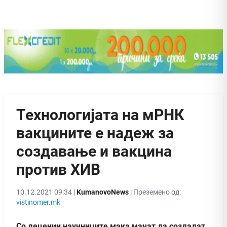
Технологијата на мРНК
вакцините е надеж за
создавање и вакцина
против ХИВ
10.12.2021 09:34 |
KumanovoNews
| Преземено од:
vistinomer.mk
Со децении научниците мака мачат да создадат