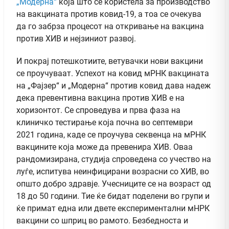
„Модерна“
која што се користела за производство
на вакцината против ковид-19, а тоа се очекува
да го забрза процесот на откривање на вакцина
против ХИВ и нејзиниот развој.
И покрај потешкотиите, ветувачки нови вакцини
се проучуваат. Успехот на ковид мРНК вакцината
на „Фајзер“ и „Модерна“ против ковид дава надеж
дека превентивна вакцина против ХИВ е на
хоризонтот. Се спроведува и прва фаза на
клиничко тестирање која почна во септември
2021 година, каде се проучува секвенца на мРНК
вакцините која може да превенира ХИВ. Оваа
рандомизирана, студија спроведена со учество на
луѓе, испитува неинфицирани возрасни со ХИВ, во
општо добро здравје. Учесниците се на возраст од
18 до 50 години. Тие ќе бидат поделени во групи и
ќе примат една или двете експериментални мНРК
вакцини со шприц во рамото. Безбедноста и