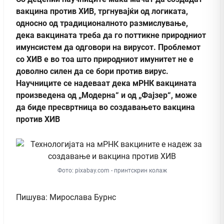
вакцина против ХИВ, тргнувајќи од логиката,
односно од традиционалното размислување,
дека вакцината треба да го поттикне природниот
имунсистем да одговори на вирусот. Проблемот
со ХИВ е во тоа што природниот имунитет не е
доволно силен да се бори против вирус.
Научниците се надеваат дека мРНК вакцината
произведена од „Модерна“ и од „Фајзер“, може
да биде пресвртница во создавањето вакцина
против ХИВ
Фото: pixabay.com - принтскрин колаж
Пишува: Мирослава Бурнс