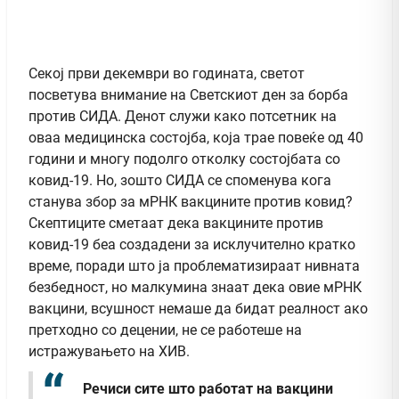
Секој први декември во годината, светот
посветува внимание на Светскиот ден за борба
против СИДА. Денот служи како потсетник на
оваа медицинска состојба, која трае повеќе од 40
години и многу подолго отколку состојбата со
ковид-19. Но, зошто СИДА се споменува кога
станува збор за мРНК вакцините против ковид?
Скептиците сметаат дека вакцините против
ковид-19 беа создадени за исклучително кратко
време, поради што ја проблематизираат нивната
безбедност, но малкумина знаат дека овие мРНК
вакцини, всушност немаше да бидат реалност ако
претходно со децении, не се работеше на
истражувањето на ХИВ.
Речиси сите што работат на вакцини