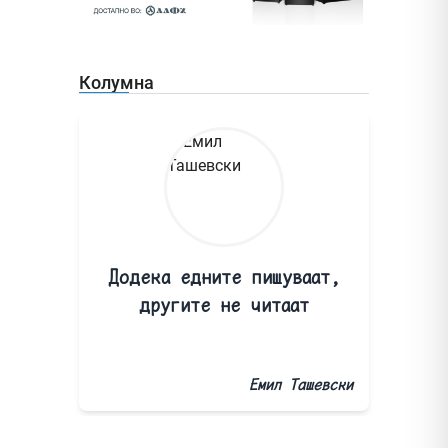
Колумна
Додека едните пишуваат,
другите не читаат
Емил Ташевски