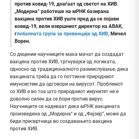
против ковид-19, доаѓаат од светот на ХИВ.
„Модерна“ работеше на мРНК базирана
вакцина против ХИВ уште пред да се појави
ковид-19, вели извршниот директор на АВАК,
г
лобалната група за превенција од ХИВ,
Мичел
Ворен.
Со децении научниците мака мачат да создадат
вакцина против ХИВ, тргнувајќи од логиката,
односно од традиционалното размислување, дека
вакцината треба да го поттикне природниот
имунсистем да одговори на вирусот. Проблемот
со ХИВ е во тоа што природниот имунитет не е
доволно силен да се бори против вирус.
Научниците се надеваат дека мРНК вакцината
произведена од „Модерна“ и од „Фајзер“, може да
биде пресвртница во создавањето вакцина
против ХИВ.