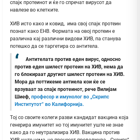
спајк протеинот и ќе го спречат вирусот да
навлезе во клетките.
ХИВ исто како и ковид, има свој спајк протеин
познат како ЕНВ. Формата на овој протеин е
различна кај различни видови ХИВ, па станува
потешко да се таргетира со антитела.
Антителата против еден вирус, односно
против еден шилест протеин на ХИВ, нема да
го блокираат другиот шилест протеин на ХИВ.
Мора да поттикеме антиела кои ќе се
врзуваат за спајк протеинот, рече Вилијам
Шиеф,
професор и имунолог во „Скрипс
Институтот“ во Калифорнија.
Тој со своите колеги разви кандидат вакцина која
генерира имунитет но тој имунитет уште не знае
како да го неутрализира ХИВ. Вакцина против
ХИВ уште нема, но процесот продолжува. „Скрипс“