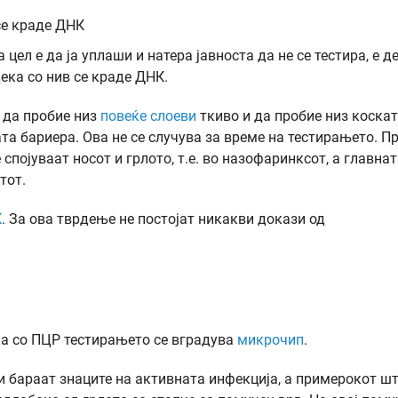
се краде ДНК
цел е да ја уплаши и натера јавноста да не се тестира, е д
ека со нив се краде ДНК.
а да пробие низ
повеќе слоеви
ткиво и да пробие низ коскат
та бариера. Ова не се случува за време на тестирањето. П
 спојуваат носот и грлото, т.е. во назофаринксот, а главна
тот.
К
. За ова тврдење не постојат никакви докази од
а со ПЦР тестирањето се вградува
микрочип
.
и бараат знаците на активната инфекција, а примерокот ш