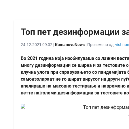
Топ пет дезинформации за
24.12.2021 09:02 |
KumanovoNews
| Преземено од:
vistino
Во 2021 година која изобилуваше со лажни вести
многу дезинформации се ширеа и за тестовите со
клучна улога при справувањето со пандемијата б
самоизолираат не го шират вирусот на други луѓ
апелираше на масовно тестирање и навремено и
петте најголеми дезинформации за тестовите ко