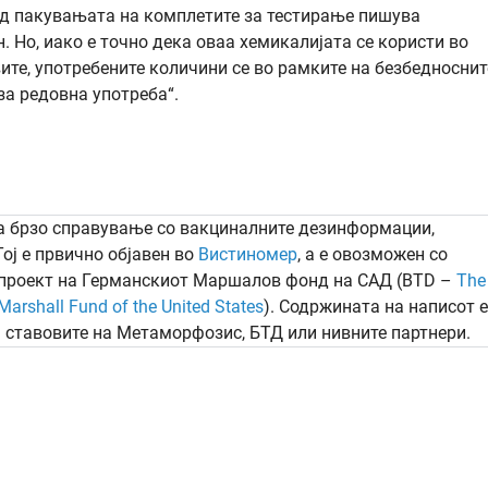
 од пакувањата на комплетите за тестирање пишува
ен. Но, иако е точно дека оваа хемикалијата се користи во
ите, употребените количини се во рамките на безбедноснит
за редовна употреба“.
за брзо справување со вакциналните дезинформации,
 Тој е првично објавен во
Вистиномер
, а e овозможен со
 проект на Германскиот Маршалов фонд на САД (BTD –
The
Marshall Fund of the United States
). Содржината на написот е
а ставовите на Метаморфозис, БТД или нивните партнери.