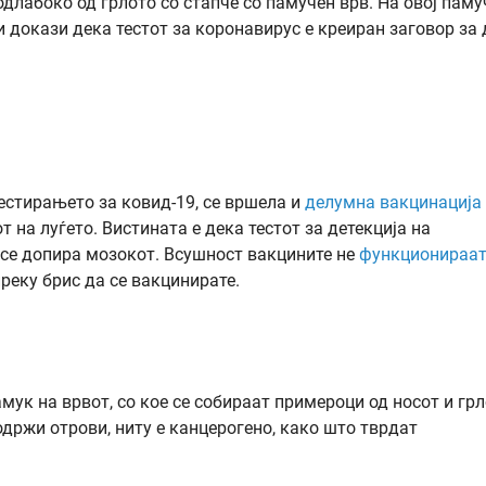
подлабоко од грлото со стапче со памучен врв. На овој паму
 докази дека тестот за коронавирус е креиран заговор за 
тестирањето за ковид-19, се вршела и
делумна вакцинација
 на луѓето. Вистината е дека тестот за детекција на
е се допира мозокот. Всушност вакцините не
функционираа
реку брис да се вакцинирате.
мук на врвот, со кое се собираат примероци од носот и гр
одржи отрови, ниту е канцерогено, како што тврдат