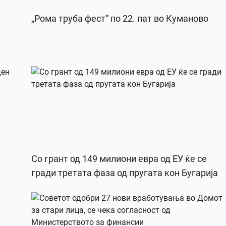
„Рома труба фест“ по 22. пат во Куманово
Со грант од 149 милиони евра од ЕУ ќе се
гради третата фаза од пругата кон Бугарија