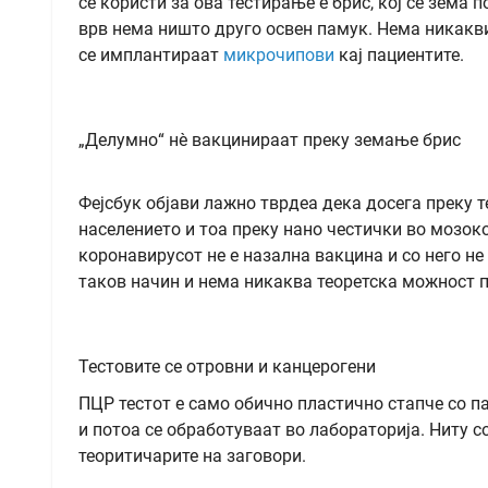
се користи за ова тестирање е брис, кој се зема 
врв нема ништо друго освен памук. Нема никакви
се имплантираат
микрочипови
кај пациентите.
„Делумно“ нè вакцинираат преку земање брис
Фејсбук објави лажно тврдеа дека досега преку 
населението и тоа преку нано честички во мозокот
коронавирусот не е назална вакцина и со него н
таков начин и нема никаква теоретска можност п
Тестовите се отровни и канцерогени
ПЦР тестот е само обично пластично стапче со па
и потоа се обработуваат во лабораторија. Ниту с
теоритичарите на заговори.