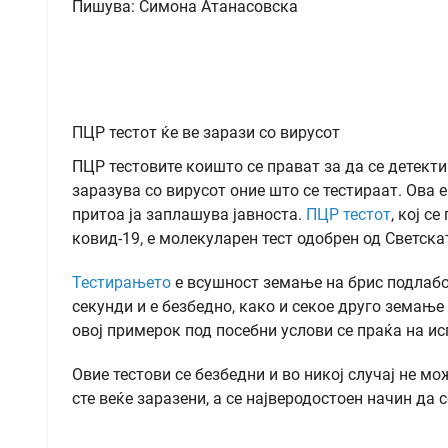
Пишува: Симона Атанасовска
ПЦР тестот ќе ве зарази со вирусот
ПЦР тестовите коишто се прават за да се детекти
заразува со вирусот оние што се тестираат. Ова 
притоа ја заплашува јавноста.
ПЦР тестот
, кој с
ковид-19, е молекуларен тест одобрен од Светска
Тестирањето
е всушност земање на брис подлабок
секунди и е безбедно, како и секое друго земање
овој примерок под посебни услови се праќа на и
Овие тестови се безбедни и во никој случај не мо
сте веќе заразени, а се најверодостоен начин да 