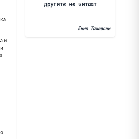
другите не читаат
ека
Емил Ташевски
а и
ри
та
то