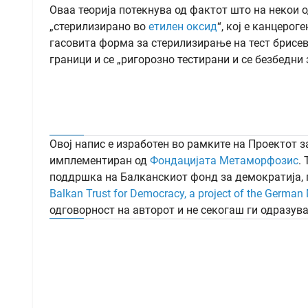
Оваа теорија потекнува од фактот што на некои
„стерилизирано во
етилен оксид
“, кој е канцерог
гасовита форма за стерилизирање на тест брисев
граници и се „ригорозно тестирани и се безбедни 
Овој напис е изработен во рамките на Проектот 
имплементиран од
Фондацијата Метаморфозис
.
поддршка на Балканскиот фонд за демократија,
Balkan Trust for Democracy, a project of the German 
одговорност на авторот и не секогаш ги одразув