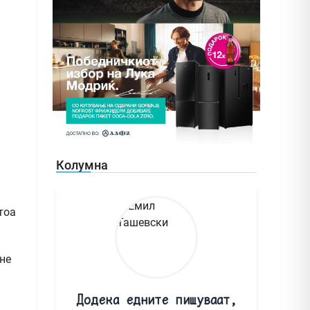
Колумна
тоа
 не
Додека едните пишуваат,