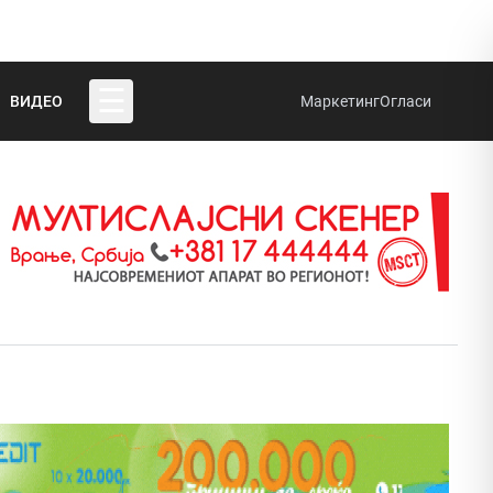
☰
ВИДЕО
Маркетинг
Огласи