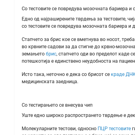
Со тестовите се повредува мозочната бариера и 
Едно од најраширените тврдења за тестовите, чија 
со тестовите се повредува мозочната бариера и д
Стапчето за брис кое се вметнува во носот, треб
во крвните садови за да стигне до крвно-мозочна
земањето
брис
, стапчето оди во пределот каде се
потешкотија е единствено неудобноста на пациен
Исто така, неточно е дека со брисот се
краде ДН
медицинската заедница.
Со тестирањето се внесува чип
Уште едно широко распространето тврдење е дек
Молекуларните тестови, односно
ПЦР тестовите
г