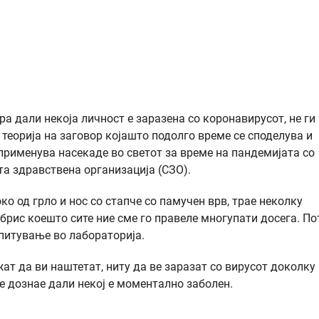
ра дали некоја личност е заразена со коронавирусот, не ги
е теорија на заговор којашто подолго време се споделува и
е применува насекаде во светот за време на пандемијата со
та здравствена организација (СЗО).
о од грло и нос со стапче со памучен врв, трае неколку
 брис коешто сите ние сме го правеле многупати досега. По
спитување во лабораторија.
жат да ви наштетат, ниту да ве заразат со вирусот доколку
се дознае дали некој е моментално заболен.